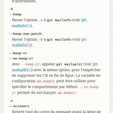
d’information.
-k
--keep
Passer l’option
à
(voir
git-
-k
git mailinfo
mailinfo[1]
).
--keep-non-patch
Passer l’option
à
(voir
git-
-b
git mailinfo
mailinfo[1]
).
--keep-cr
--no-keep-cr
Avec
, appeler
(voir
git-
--keep-cr
git mailsplit
mailsplit[1]
) avec la même option, pour l’empêcher
de supprimer les CR en fin de ligne. La variable de
configuration
peut être utilisée pour
am.keepcr
spécifier le comportement par défaut.
--no-keep-
permet de surcharger
.
cr
am.keepcr
-c
--scissors
Retirer tout du corps du message avant la ligne de