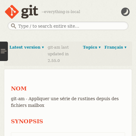
--everything-is-local
Latest version ▾
git-am last
Topics ▾
Français ▾
updated in
2.55.0
NOM
git-am - Appliquer une série de rustines depuis des
fichiers mailbox
SYNOPSIS