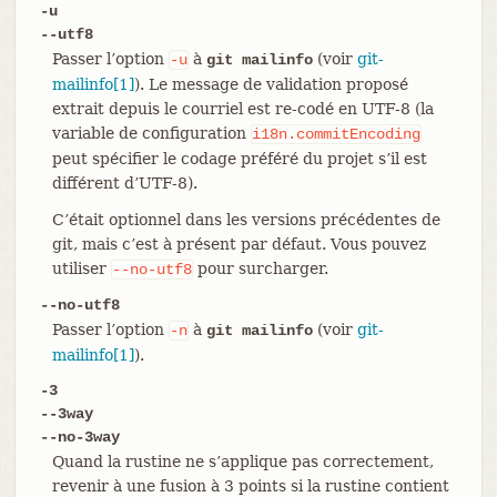
-u
--utf8
Passer l’option
à
(voir
git-
-u
git mailinfo
mailinfo[1]
). Le message de validation proposé
extrait depuis le courriel est re-codé en UTF-8 (la
variable de configuration
i18n.commitEncoding
peut spécifier le codage préféré du projet s’il est
différent d’UTF-8).
C’était optionnel dans les versions précédentes de
git, mais c’est à présent par défaut. Vous pouvez
utiliser
pour surcharger.
--no-utf8
--no-utf8
Passer l’option
à
(voir
git-
-n
git mailinfo
mailinfo[1]
).
-3
--3way
--no-3way
Quand la rustine ne s’applique pas correctement,
revenir à une fusion à 3 points si la rustine contient