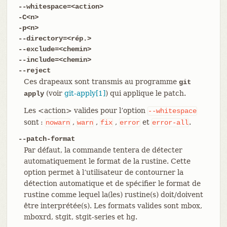
--whitespace=<action>
-C<n>
-p<n>
--directory=<rép.>
--exclude=<chemin>
--include=<chemin>
--reject
Ces drapeaux sont transmis au programme
git
(voir
git-apply[1]
) qui applique le patch.
apply
Les <action> valides pour l’option
--whitespace
sont :
,
,
,
et
.
nowarn
warn
fix
error
error-all
--patch-format
Par défaut, la commande tentera de détecter
automatiquement le format de la rustine. Cette
option permet à l’utilisateur de contourner la
détection automatique et de spécifier le format de
rustine comme lequel la(les) rustine(s) doit/doivent
être interprétée(s). Les formats valides sont mbox,
mboxrd, stgit, stgit-series et hg.