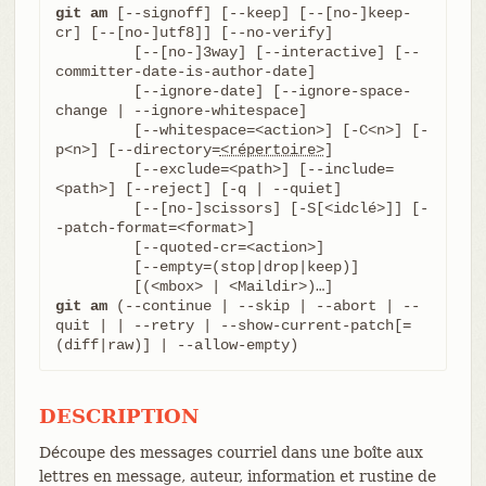
git am
 [--signoff] [--keep] [--[no-]keep-
cr] [--[no-]utf8]] [--no-verify]

	 [--[no-]3way] [--interactive] [--
committer-date-is-author-date]

	 [--ignore-date] [--ignore-space-
change | --ignore-whitespace]

	 [--whitespace=<action>] [-C<n>] [-
p<n>] [--directory=
<répertoire>
]

	 [--exclude=<path>] [--include=
<path>] [--reject] [-q | --quiet]

	 [--[no-]scissors] [-S[<idclé>]] [-
-patch-format=<format>]

	 [--quoted-cr=<action>]

	 [--empty=(stop|drop|keep)]

git am
 (--continue | --skip | --abort | --
quit | | --retry | --show-current-patch[=
(diff|raw)] | --allow-empty)
DESCRIPTION
Découpe des messages courriel dans une boîte aux
lettres en message, auteur, information et rustine de