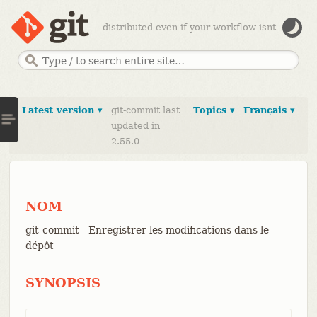
--distributed-even-if-your-workflow-isnt
Latest version ▾
git-commit last
Topics ▾
Français ▾
updated in
2.55.0
NOM
git-commit - Enregistrer les modifications dans le
dépôt
SYNOPSIS