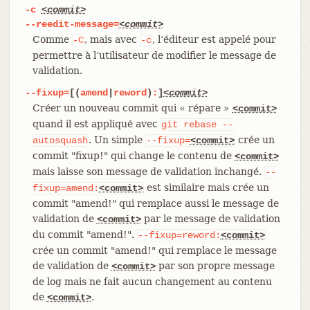
-c
<commit>
--reedit-message=
<commit>
Comme
, mais avec
, l’éditeur est appelé pour
-C
-c
permettre à l’utilisateur de modifier le message de
validation.
--fixup=
[(
amend
|
reword
)
:
]
<commit>
Créer un nouveau commit qui « répare »
<commit>
quand il est appliqué avec
git
rebase
--
. Un simple
crée un
autosquash
--fixup=
<commit>
commit "fixup!" qui change le contenu de
<commit>
mais laisse son message de validation inchangé.
--
est similaire mais crée un
fixup=amend:
<commit>
commit "amend!" qui remplace aussi le message de
validation de
par le message de validation
<commit>
du commit "amend!".
--fixup=reword:
<commit>
crée un commit "amend!" qui remplace le message
de validation de
par son propre message
<commit>
de log mais ne fait aucun changement au contenu
de
.
<commit>