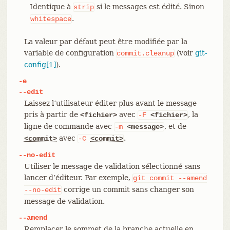
Identique à
si le messages est édité. Sinon
strip
.
whitespace
La valeur par défaut peut être modifiée par la
variable de configuration
(voir
git-
commit.cleanup
config[1]
).
-e
--edit
Laissez l’utilisateur éditer plus avant le message
pris à partir de
avec
, la
<fichier>
-F
<fichier>
ligne de commande avec
, et de
-m
<message>
avec
.
<commit>
-C
<commit>
--no-edit
Utiliser le message de validation sélectionné sans
lancer d’éditeur. Par exemple,
git
commit
--amend
corrige un commit sans changer son
--no-edit
message de validation.
--amend
Remplacer le sommet de la branche actuelle en