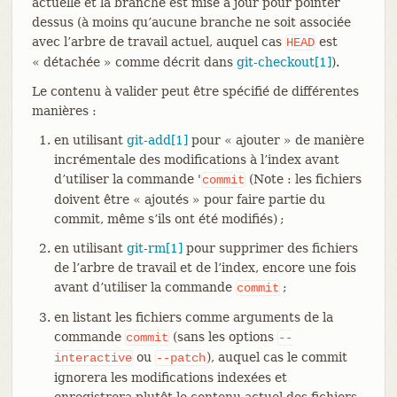
actuelle et la branche est mise à jour pour pointer
dessus (à moins qu’aucune branche ne soit associée
avec l’arbre de travail actuel, auquel cas
est
HEAD
« détachée » comme décrit dans
git-checkout[1]
).
Le contenu à valider peut être spécifié de différentes
manières :
en utilisant
git-add[1]
pour « ajouter » de manière
incrémentale des modifications à l’index avant
d’utiliser la commande '
(Note : les fichiers
commit
doivent être « ajoutés » pour faire partie du
commit, même s’ils ont été modifiés) ;
en utilisant
git-rm[1]
pour supprimer des fichiers
de l’arbre de travail et de l’index, encore une fois
avant d’utiliser la commande
;
commit
en listant les fichiers comme arguments de la
commande
(sans les options
commit
--
ou
), auquel cas le commit
interactive
--patch
ignorera les modifications indexées et
enregistrera plutôt le contenu actuel des fichiers