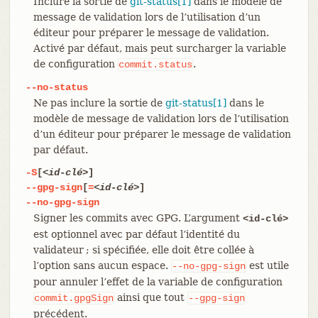
Inclure la sortie de
git-status[1]
dans le modèle de
message de validation lors de l’utilisation d’un
éditeur pour préparer le message de validation.
Activé par défaut, mais peut surcharger la variable
de configuration
.
commit.status
--no-status
Ne pas inclure la sortie de
git-status[1]
dans le
modèle de message de validation lors de l’utilisation
d’un éditeur pour préparer le message de validation
par défaut.
-S
[
<id-clé>
]
--gpg-sign
[
=
<id-clé>
]
--no-gpg-sign
Signer les commits avec GPG. L’argument
<id-clé>
est optionnel avec par défaut l’identité du
validateur ; si spécifiée, elle doit être collée à
l’option sans aucun espace.
est utile
--no-gpg-sign
pour annuler l’effet de la variable de configuration
ainsi que tout
commit.gpgSign
--gpg-sign
précédent.