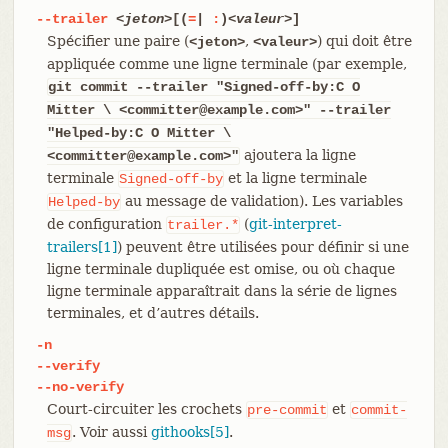
--trailer
<jeton>
[(
=
|
:
)
<valeur>
]
Spécifier une paire (
,
) qui doit être
<jeton>
<valeur>
appliquée comme une ligne terminale (par exemple,
git commit --trailer "Signed-off-by:C O
Mitter \ <committer@example.com>" --trailer
"Helped-by:C O Mitter \
ajoutera la ligne
<committer@example.com>"
terminale
et la ligne terminale
Signed-off-by
au message de validation). Les variables
Helped-by
de configuration
(
git-interpret-
trailer.*
trailers[1]
) peuvent être utilisées pour définir si une
ligne terminale dupliquée est omise, ou où chaque
ligne terminale apparaîtrait dans la série de lignes
terminales, et d’autres détails.
-n
--verify
--no-verify
Court-circuiter les crochets
et
pre-commit
commit-
. Voir aussi
githooks[5]
.
msg