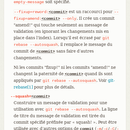
soit spécifié.
empty-message
est un raccourci pour
--fixup=reword:
<commit>
--
. Il crée un commit
fixup=amend:
<commit>
--only
"amend!" qui touche seulement au message de
validation (en ignorant les changements mis en
place dans l’index). Lorsqu’il est écrasé par
git
, il remplace le message du
rebase
--autosquash
commit de
sans faire d’autres
<commit>
changements.
Ni les commits "fixup!" ni les commits "amend!" ne
changent la paternité de
quand ils sont
<commit>
appliqués par
. Voir
git-
git
rebase
--autosquash
rebase[1]
pour plus de détails.
--squash=
<commit>
Construire un message de validation pour une
utilisation avec
. La ligne
git
rebase
--autosquash
de titre du message de validation est tirée du
commit spécifié préfixée par « squash! ». Peut être
utilisée avec d’autres options de
(
/
/
/
commit
-m
-c
-C
-