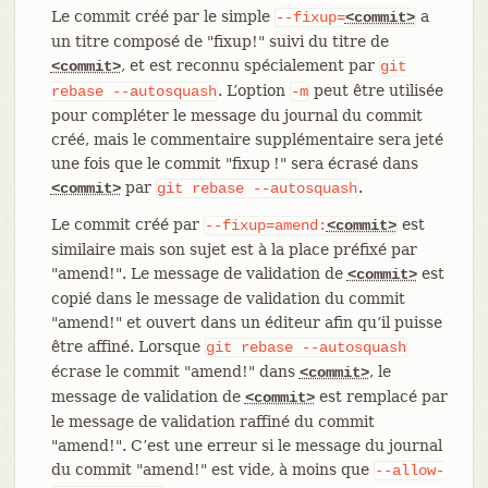
Le commit créé par le simple
a
--fixup=
<commit>
un titre composé de "fixup!" suivi du titre de
, et est reconnu spécialement par
<commit>
git
. L’option
peut être utilisée
rebase
--autosquash
-m
pour compléter le message du journal du commit
créé, mais le commentaire supplémentaire sera jeté
une fois que le commit "fixup !" sera écrasé dans
par
.
<commit>
git
rebase
--autosquash
Le commit créé par
est
--fixup=amend:
<commit>
similaire mais son sujet est à la place préfixé par
"amend!". Le message de validation de
est
<commit>
copié dans le message de validation du commit
"amend!" et ouvert dans un éditeur afin qu’il puisse
être affiné. Lorsque
git
rebase
--autosquash
écrase le commit "amend!" dans
, le
<commit>
message de validation de
est remplacé par
<commit>
le message de validation raffiné du commit
"amend!". C’est une erreur si le message du journal
du commit "amend!" est vide, à moins que
--allow-