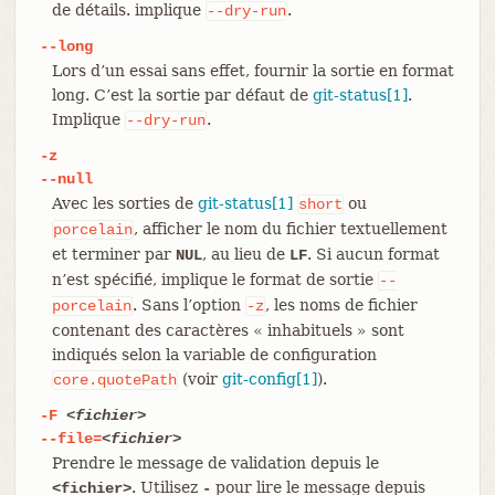
de détails. implique
.
--dry-run
--long
Lors d’un essai sans effet, fournir la sortie en format
long. C’est la sortie par défaut de
git-status[1]
.
Implique
.
--dry-run
-z
--null
Avec les sorties de
git-status[1]
ou
short
, afficher le nom du fichier textuellement
porcelain
et terminer par
, au lieu de
. Si aucun format
NUL
LF
n’est spécifié, implique le format de sortie
--
. Sans l’option
, les noms de fichier
porcelain
-z
contenant des caractères « inhabituels » sont
indiqués selon la variable de configuration
(voir
git-config[1]
).
core.quotePath
-F
<fichier>
--file=
<fichier>
Prendre le message de validation depuis le
. Utilisez
pour lire le message depuis
<fichier>
-