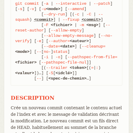
git
commit
 [
-a
 | 
--interactive
 | 
--patch
] 
[
-s
] [
-v
] [
-u
<mode>
] [
--amend
]

	   [
--dry-run
] [(
-c
 | 
-C
 | 
--
squash
) 
<commit>
] | 
--fixup
<commit>
]

	   [
-F
<fichier>
 | 
-m
<msg>
] [
--
reset-author
] [
--allow-empty
]

	   [
--allow-empty-message
] [
--no-
verify
] [
-e
] [
--author=
<auteur>
]

	   [
--date=
<date>
] [
--cleanup=
<mode>
] [
--
[
no-
]
status
]

	   [
-i
 | 
-o
] [
--pathspec-from-file=
<fichier>
 [
--pathspec-file-nul
]]

	   [(
--trailer
<token>
[(
=
|
:
)
<valeur>
])…​] [
-S
[
<idclé>
]]

	[
--
] [
<spec-de-chemin>
…​]
DESCRIPTION
Crée un nouveau commit contenant le contenu actuel
de l’index et avec le message de validation décrivant
la modification. Le nouveau commit est un fils direct
de HEAD, habituellement au sommet de la branche