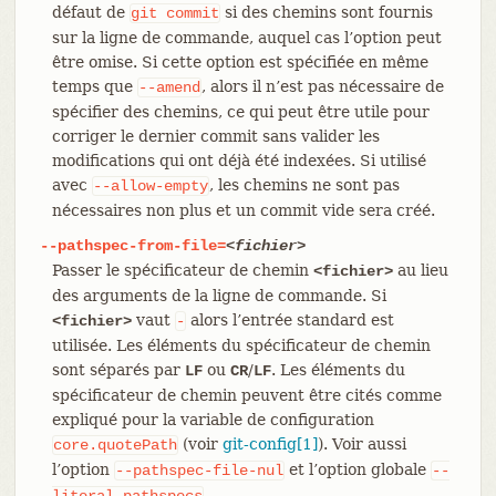
défaut de
si des chemins sont fournis
git
commit
sur la ligne de commande, auquel cas l’option peut
être omise. Si cette option est spécifiée en même
temps que
, alors il n’est pas nécessaire de
--amend
spécifier des chemins, ce qui peut être utile pour
corriger le dernier commit sans valider les
modifications qui ont déjà été indexées. Si utilisé
avec
, les chemins ne sont pas
--allow-empty
nécessaires non plus et un commit vide sera créé.
--pathspec-from-file=
<fichier>
Passer le spécificateur de chemin
au lieu
<fichier>
des arguments de la ligne de commande. Si
vaut
alors l’entrée standard est
<fichier>
-
utilisée. Les éléments du spécificateur de chemin
sont séparés par
ou
/
. Les éléments du
LF
CR
LF
spécificateur de chemin peuvent être cités comme
expliqué pour la variable de configuration
(voir
git-config[1]
). Voir aussi
core.quotePath
l’option
et l’option globale
--pathspec-file-nul
--
.
literal-pathspecs