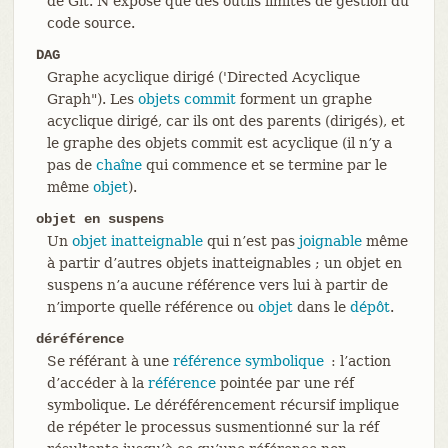
de Git. N’expose que des outils limités de gestion du
code source.
DAG
Graphe acyclique dirigé ('Directed Acyclique
Graph"). Les
objets commit
forment un graphe
acyclique dirigé, car ils ont des parents (dirigés), et
le graphe des objets commit est acyclique (il n’y a
pas de
chaîne
qui commence et se termine par le
même
objet
).
objet en suspens
Un
objet inatteignable
qui n’est pas
joignable
même
à partir d’autres objets inatteignables ; un objet en
suspens n’a aucune référence vers lui à partir de
n’importe quelle référence ou
objet
dans le
dépôt
.
déréférence
Se référant à une
référence symbolique
: l’action
d’accéder à la
référence
pointée par une réf
symbolique. Le déréférencement récursif implique
de répéter le processus susmentionné sur la réf