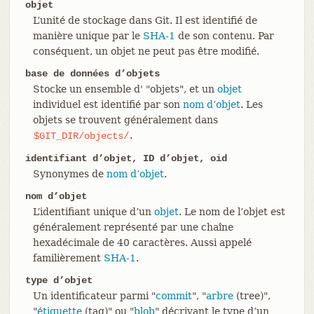
objet
L’unité de stockage dans Git. Il est identifié de
manière unique par le
SHA-1
de son contenu. Par
conséquent, un objet ne peut pas être modifié.
base de données d’objets
Stocke un ensemble d' "objets", et un
objet
individuel est identifié par son
nom d’objet
. Les
objets se trouvent généralement dans
.
$GIT_DIR/objects/
identifiant d’objet, ID d’objet, oid
Synonymes de
nom d’objet
.
nom d’objet
L’identifiant unique d’un
objet
. Le nom de l’objet est
généralement représenté par une chaîne
hexadécimale de 40 caractères. Aussi appelé
familièrement
SHA-1
.
type d’objet
Un identificateur parmi "
commit
", "
arbre
(tree)",
"
étiquette
(tag)" ou "
blob
" décrivant le type d’un