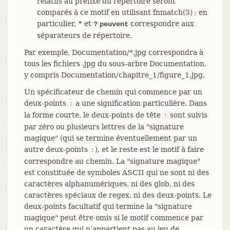
relatifs au préfixe du répertoire seront
comparés à ce motif en utilisant fnmatch(3) ; en
particulier,
et
correspondre aux
*
?
peuvent
séparateurs de répertoire.
Par exemple, Documentation/*.jpg correspondra à
tous les fichiers .jpg du sous-arbre Documentation,
y compris Documentation/chapitre_1/figure_1.jpg.
Un spécificateur de chemin qui commence par un
deux-points
a une signification particulière. Dans
:
la forme courte, le deux-points de tête
sont suivis
:
par zéro ou plusieurs lettres de la "signature
magique" (qui se termine éventuellement par un
autre deux-points
), et le reste est le motif à faire
:
correspondre au chemin. La "signature magique"
est constituée de symboles ASCII qui ne sont ni des
caractères alphanumériques, ni des glob, ni des
caractères spéciaux de regex, ni des deux-points. Le
deux-points facultatif qui termine la "signature
magique" peut être omis si le motif commence par
un caractère qui n’appartient pas au jeu de