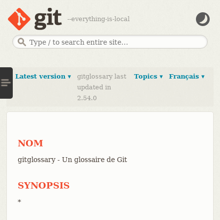
--everything-is-local
Latest version ▾
gitglossary last
Topics ▾
Français ▾
updated in
2.54.0
NOM
gitglossary - Un glossaire de Git
SYNOPSIS
*