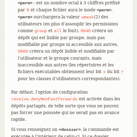
; est un nombre octal à 3 chiffres préfixé
<perm>
par
et chaque fichier aura le mode
.
0
<perm>
surchargera la valeur
(2) des
<perm>
umask
utilisateurs (en plus d’assouplir les permissions
comme
et
le font).
créera un
group
all
0640
dépôt qui est lisible par groupe, mais pas
modifiable par groupe ni accessible aux autres.
créera un dépôt lisible et modifiable par
0660
l’utilisateur et le groupe courants, mais
inaccessible aux autres (les répertoires et les
fichiers exécutables obtiennent leur bit
du bit
x
r
pour les classes d’utilisateurs correspondantes).
Par défaut, l’option de configuration
est activée dans les
receive.denyNonFastForwards
dépôts partagés, de telle sorte que vous ne pouvez
pas forcer une poussée qui ne serait pas en avance
rapide.
Si vous renseignez un
, la commande est
<dossier>
exécutée à l’intérieur de celui-ci. Si ce dossier