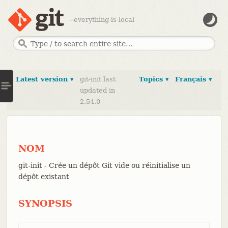
--everything-is-local
Latest version ▾
git-init last
Topics ▾
Français ▾
updated in
2.54.0
NOM
git-init - Crée un dépôt Git vide ou réinitialise un
dépôt existant
SYNOPSIS