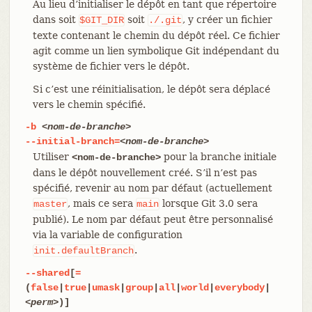
Au lieu d’initialiser le dépôt en tant que répertoire
dans soit
soit
, y créer un fichier
$GIT_DIR
./.git
texte contenant le chemin du dépôt réel. Ce fichier
agit comme un lien symbolique Git indépendant du
système de fichier vers le dépôt.
Si c’est une réinitialisation, le dépôt sera déplacé
vers le chemin spécifié.
-b
<nom-de-branche>
--initial-branch=
<nom-de-branche>
Utiliser
pour la branche initiale
<nom-de-branche>
dans le dépôt nouvellement créé. S’il n’est pas
spécifié, revenir au nom par défaut (actuellement
, mais ce sera
lorsque Git 3.0 sera
master
main
publié). Le nom par défaut peut être personnalisé
via la variable de configuration
.
init.defaultBranch
--shared
[
=
(
false
|
true
|
umask
|
group
|
all
|
world
|
everybody
|
<perm>
)]