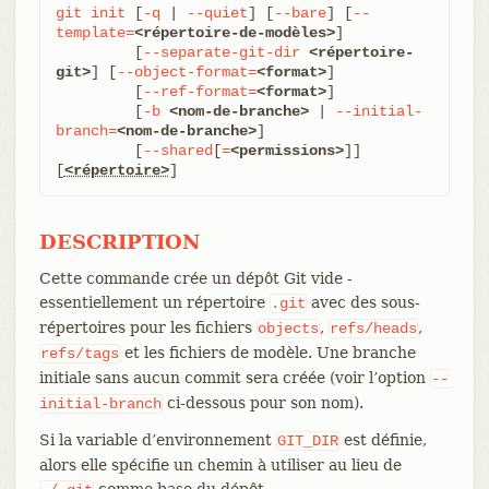
git
init
 [
-q
 | 
--quiet
] [
--bare
] [
--
template=
<répertoire-de-modèles>
]

	 [
--separate-git-dir
<répertoire-
git>
] [
--object-format=
<format>
]

	 [
--ref-format=
<format>
]

	 [
-b
<nom-de-branche>
 | 
--initial-
branch=
<nom-de-branche>
]

	 [
--shared
[
=
<permissions>
]] 
[
<répertoire>
]
DESCRIPTION
Cette commande crée un dépôt Git vide -
essentiellement un répertoire
avec des sous-
.git
répertoires pour les fichiers
,
,
objects
refs/heads
et les fichiers de modèle. Une branche
refs/tags
initiale sans aucun commit sera créée (voir l’option
--
ci-dessous pour son nom).
initial-branch
Si la variable d’environnement
est définie,
GIT_DIR
alors elle spécifie un chemin à utiliser au lieu de
comme base du dépôt.