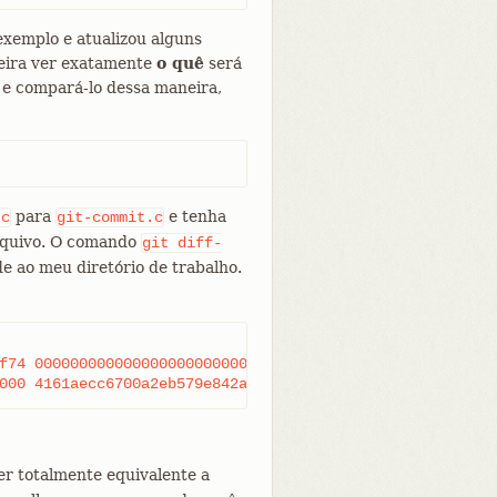
exemplo e atualizou alguns
ueira ver exatamente
o quê
será
 e compará-lo dessa maneira,
para
e tenha
.c
git-commit.c
arquivo. O comando
git
diff-
e ao meu diretório de trabalho.
000000000000000000000000000000000000000 D	commit.c

:000000 100644 00000000000000000000000
r totalmente equivalente a