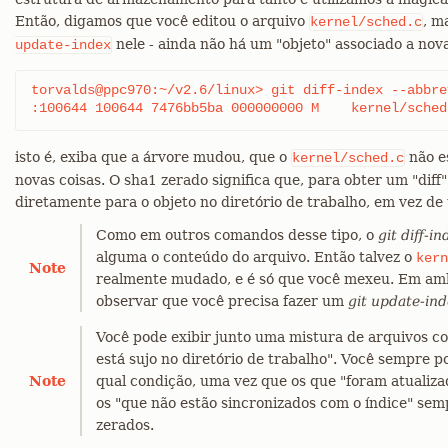
Então, digamos que você editou o arquivo
, m
kernel/sched.c
nele - ainda não há um "objeto" associado a nov
update-index
torvalds@ppc970:~/v2.6/linux> git diff-index --abbrev
:100644 100644 7476bb5ba 000000000 M	kernel/
isto é, exiba que a árvore mudou, que o
não e
kernel/sched.c
novas coisas. O sha1 zerado significa que, para obter um "diff"
diretamente para o objeto no diretório de trabalho, em vez de 
Como em outros comandos desse tipo, o
git diff-in
alguma o conteúdo do arquivo. Então talvez o
kern
Note
realmente mudado, e é só que você mexeu. Em amb
observar que você precisa fazer um
git update-in
Você pode exibir junto uma mistura de arquivos com
está sujo no diretório de trabalho". Você sempre p
Note
qual condição, uma vez que os que "foram atualiza
os "que não estão sincronizados com o índice" semp
zerados.