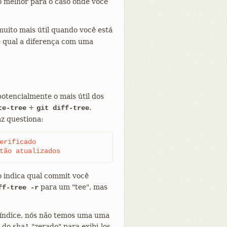
o melhor para o caso onde você
uito mais útil quando você está
e qual a diferença com uma
tencialmente o mais útil dos
+
.
te-tree
git diff-tree
az questiona:
erificado

tão atualizados
o indica qual commit você
para um "tee", mas
ff-tree -r
 índice, nós não temos uma uma
do sha1 "zerado" para exibi-los.