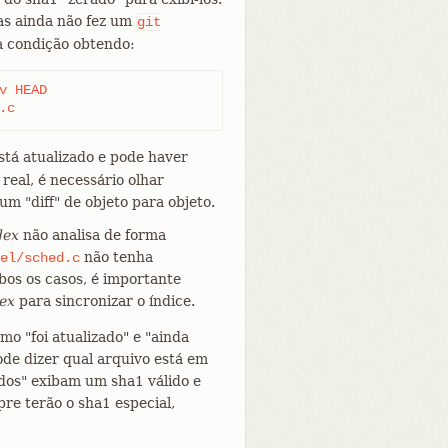
as ainda não fez um
git
a condição obtendo:
 HEAD

sched.c
stá atualizado e pode haver
 real, é necessário olhar
um "diff" de objeto para objeto.
dex
não analisa de forma
não tenha
el/sched.c
os os casos, é importante
dex
para sincronizar o índice.
o "foi atualizado" e "ainda
ode dizer qual arquivo está em
dos" exibam um sha1 válido e
re terão o sha1 especial,