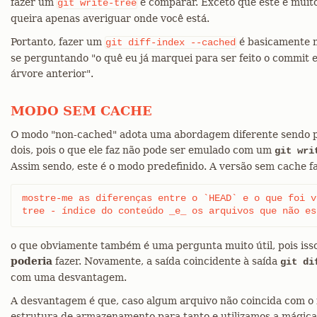
fazer um
e comparar. Exceto que este é muit
git
write-tree
queira apenas averiguar onde você está.
Portanto, fazer um
é basicamente m
git
diff-index
--cached
se perguntando "o quê eu já marquei para ser feito o commit 
árvore anterior".
MODO SEM CACHE
O modo "non-cached" adota uma abordagem diferente sendo po
dois, pois o que ele faz não pode ser emulado com um
git wri
Assim sendo, este é o modo predefinido. A versão sem cache f
mostre-me as diferenças entre o `HEAD` e o que foi v
tree - índice do conteúdo _e_ os arquivos que não es
o que obviamente também é uma pergunta muito útil, pois iss
poderia
fazer. Novamente, a saída coincidente à saída
git di
com uma desvantagem.
A desvantagem é que, caso algum arquivo não coincida com o
estrutura de armazenamento para tanto e utilizamos a mágica 