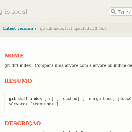
g-is-local
Latest version ▾
git-diff-index last updated in 2.55.0
NOME
git-diff-index - Compara uma árvore com a árvore ou índice d
RESUMO
git diff-index
 [-m] [--cached] [--merge-base] [<opçõ
<árvore> [<caminho>…​]
DESCRIÇÃO