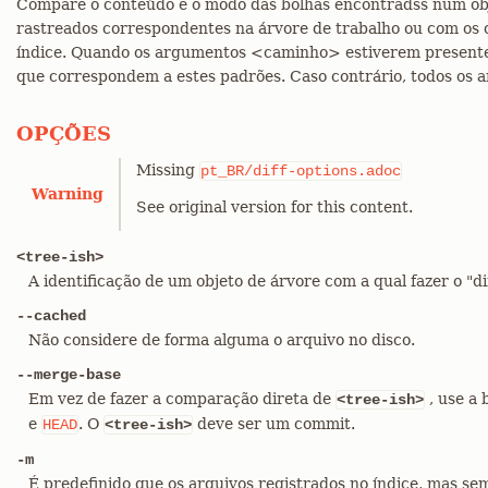
Compare o conteúdo e o modo das bolhas encontradss num obj
rastreados correspondentes na árvore de trabalho ou com os
índice. Quando os argumentos <caminho> estiverem present
que correspondem a estes padrões. Caso contrário, todos os 
OPÇÕES
Missing
pt_BR/diff-options.adoc
Warning
See original version for this content.
<tree-ish>
A identificação de um objeto de árvore com a qual fazer o "dif
--cached
Não considere de forma alguma o arquivo no disco.
--merge-base
Em vez de fazer a comparação direta de
, use a
<tree-ish>
e
. O
deve ser um commit.
HEAD
<tree-ish>
-m
É predefinido que os arquivos registrados no índice, mas sem