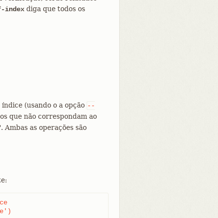
diga que todos os
f-index
o índice (usando o a opção
--
uivos que não correspondam ao
". Ambas as operações são
te:
e

e')