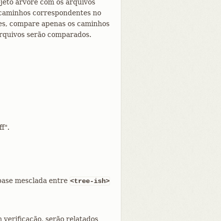
eto árvore com os arquivos
 caminhos correspondentes no
es, compare apenas os caminhos
arquivos serão comparados.
f".
 base mesclada entre
<tree-ish>
 verificação, serão relatados