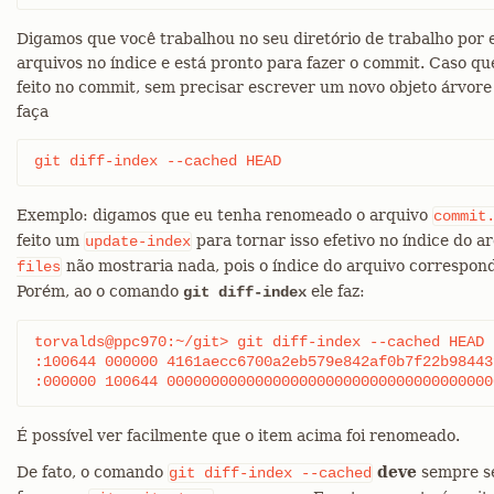
Digamos que você trabalhou no seu diretório de trabalho por 
arquivos no índice e está pronto para fazer o commit. Caso q
feito no commit, sem precisar escrever um novo objeto árvore
faça
git diff-index --cached HEAD
Exemplo: digamos que eu tenha renomeado o arquivo
commit
feito um
para tornar isso efetivo no índice do 
update-index
não mostraria nada, pois o índice do arquivo correspond
files
Porém, ao o comando
ele faz:
git diff-index
torvalds@ppc970:~/git> git diff-index --cached HEAD

:100644 000000 4161aecc6700a2eb579e842af0b7f22b98443f74 0
É possível ver facilmente que o item acima foi renomeado.
De fato, o comando
deve
sempre se
git
diff-index
--cached