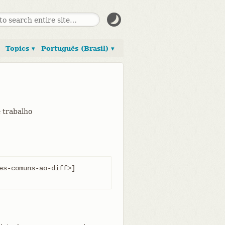
Topics ▾
Português (Brasil) ▾
e trabalho
es-comuns-ao-diff>] 