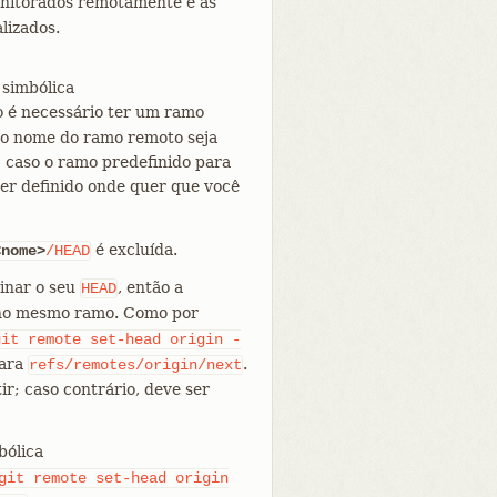
onitorados remotamente e as
lizados.
 simbólica
o é necessário ter um ramo
 o nome do ramo remoto seja
, caso o ramo predefinido para
er definido onde quer que você
é excluída.
<nome>
/HEAD
inar o seu
, então a
HEAD
 no mesmo ramo. Como por
git
remote
set-head
origin
-
ara
.
refs/remotes/origin/next
tir; caso contrário, deve ser
bólica
git
remote
set-head
origin