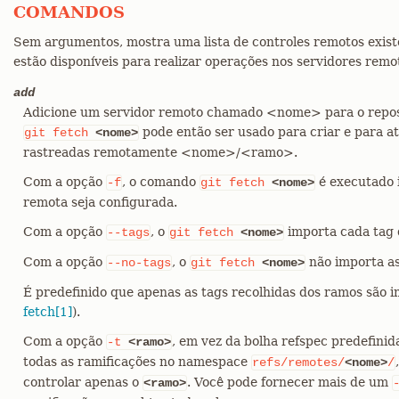
COMANDOS
Sem argumentos, mostra uma lista de controles remotos exis
estão disponíveis para realizar operações nos servidores remo
add
Adicione um servidor remoto chamado <nome> para o repo
pode então ser usado para criar e para at
git
fetch
<nome>
rastreadas remotamente <nome>/<ramo>.
Com a opção
, o comando
é executado 
-f
git
fetch
<nome>
remota seja configurada.
Com a opção
, o
importa cada tag 
--tags
git
fetch
<nome>
Com a opção
, o
não importa as
--no-tags
git
fetch
<nome>
É predefinido que apenas as tags recolhidas dos ramos são 
fetch[1]
).
Com a opção
, em vez da bolha refspec predefinid
-t
<ramo>
todas as ramificações no namespace
refs/remotes/
<nome>
/
controlar apenas o
. Você pode fornecer mais de um
<ramo>