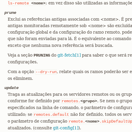
; em vez disso são utilizadas as informaçõ
ls-remote
<nome>
prune
Exclui as referências antigas associadas com <nome>. É pre
antigas monitoradas remotamente sob <nome> são excluída
configuração global e da configuração do ramo remoto, pode
que não foram enviadas para lá. É o equivalente ao comand
exceto que nenhuma nova referência será buscada.
Veja a seção
do
git-fetch[1]
para saber o que será r
PRUNING
configurações.
Com a opção
, relate quais os ramos poderão ser
--dry-run
os eliminem.
update
Traga as atualizações para os servidores remotos ou os grup
conforme for definido por
. Se nem o grup
remotes.
<grupo>
especificados na linha de comando, o parâmetro de configu
utilizado; se
não for definido, todos os ser
remotes.default
o parâmetro de configuração
remote.
<nome>
.skipDefaultU
atualizados. (consulte
git-config[1]
).