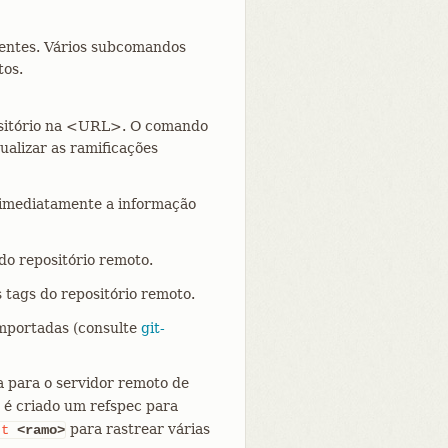
tentes. Vários subcomandos
tos.
sitório na <URL>. O comando
ualizar as ramificações
imediatamente a informação
do repositório remoto.
 tags do repositório remoto.
importadas (consulte
git-
a para o servidor remoto de
, é criado um refspec para
para rastrear várias
-t
<ramo>