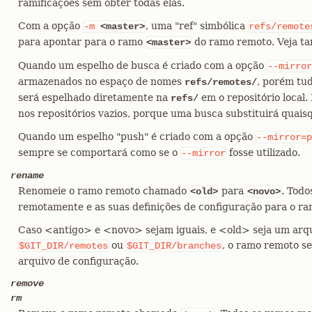
ramificações sem obter todas elas.
Com a opção
, uma "ref" simbólica
-m
<master>
refs/remote
para apontar para o ramo
do ramo remoto. Veja 
<master>
Quando um espelho de busca é criado com a opção
--mirror
armazenados no espaço de nomes
, porém tu
refs/remotes/
será espelhado diretamente na
em o repositório local.
refs/
nos repositórios vazios, porque uma busca substituirá quais
Quando um espelho "push" é criado com a opção
--mirror=p
sempre se comportará como se o
fosse utilizado.
--mirror
rename
Renomeie o ramo remoto chamado
para
. Todo
<old>
<novo>
remotamente e as suas definições de configuração para o ra
Caso <antigo> e <novo> sejam iguais, e <old> seja um arqu
ou
, o ramo remoto se
$GIT_DIR/remotes
$GIT_DIR/branches
arquivo de configuração.
remove
rm