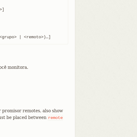
<grupo> | <remoto>)…​]
ocê monitora.
r promisor remotes, also show
must be placed between
remote