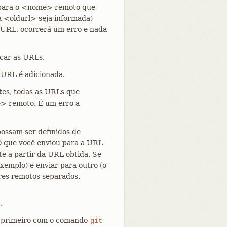
 para o <nome> remoto que
 <oldurl> seja informada)
URL, ocorrerá um erro e nada
car as URLs.
 URL é adicionada.
ntes, todas as URLs que
> remoto. É um erro a
ossam ser definidos de
 O que você enviou para a URL
te a partir da URL obtida. Se
xemplo) e enviar para outro (o
ores remotos separados.
.
s primeiro com o comando
git