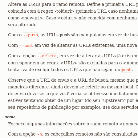
Altera as URLs para o ramo remoto. Define a primeira URL
coincida com à regex <oldurl> (primeira URL caso nenhuma
como <newurl>. Caso <oldurl> não coincida com nenhuma 
será alterado.
Com o
, as URLs
são manipuladas em vez de bus
--push
push
Com
, em vez de alterar as URLs existentes, uma nova
--add
Com a opção
, em vez de alterar as URLs já existe
--delete
correspondem ao regex <URL> são excluídas para o <nome
tentativa de excluir todos os URLs que não sejam do
.
push
Observe que a URL de envio e a URL de busca, mesmo que p
maneiras diferente, ainda devem se referir ao mesmo local.
de envio deve ser o que você veria se obtivesse imediatamen
estiver tentando obter de um lugar (do seu "upstream" por e
seu repositório de publicação por exemplo), use dois servid
show
Fornece algumas informações sobre o ramo remoto <nome>
Com a opção
, os cabeçalhos remotos não são consultada
-n