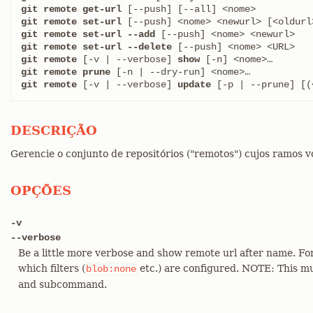
git remote get-url
git remote set-url
git remote set-url --add
git remote set-url --delete
git remote
 [-v | --verbose] 
show
git remote prune
git remote
 [-v | --verbose] 
update
 [-p | --prune] [(
DESCRIÇÃO
Gerencie o conjunto de repositórios ("remotos") cujos ramos v
OPÇÕES
-v
--verbose
Be a little more verbose and show remote url after name. Fo
which filters (
etc.) are configured. NOTE: This 
blob:none
and subcommand.