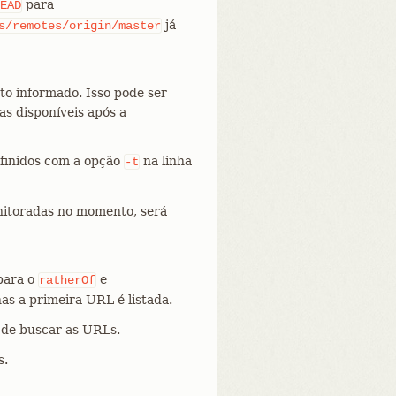
para
EAD
já
s/remotes/origin/master
oto informado. Isso pode ser
s disponíveis após a
finidos com a opção
na linha
-t
onitoradas no momento, será
para o
e
ratherOf
as a primeira URL é listada.
 de buscar as URLs.
s.