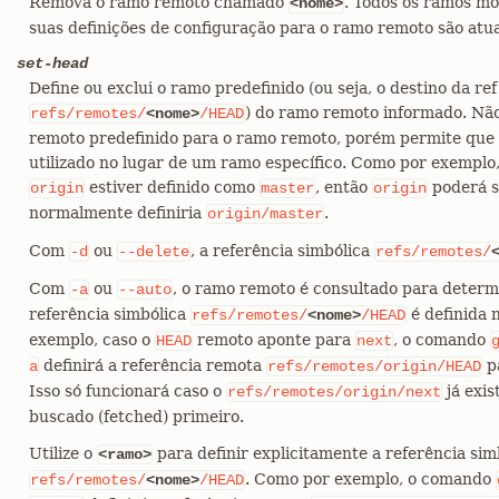
Remova o ramo remoto chamado
. Todos os ramos m
<nome>
suas definições de configuração para o ramo remoto são atua
set-head
Define ou exclui o ramo predefinido (ou seja, o destino da ref
) do ramo remoto informado. Nã
refs/remotes/
<nome>
/HEAD
remoto predefinido para o ramo remoto, porém permite que
utilizado no lugar de um ramo específico. Como por exemplo
estiver definido como
, então
poderá s
origin
master
origin
normalmente definiria
.
origin/master
Com
ou
, a referência simbólica
-d
--delete
refs/remotes/
Com
ou
, o ramo remoto é consultado para determ
-a
--auto
referência simbólica
é definida
refs/remotes/
<nome>
/HEAD
exemplo, caso o
remoto aponte para
, o comando
HEAD
next
definirá a referência remota
p
a
refs/remotes/origin/HEAD
Isso só funcionará caso o
já exis
refs/remotes/origin/next
buscado (fetched) primeiro.
Utilize o
para definir explicitamente a referência sim
<ramo>
. Como por exemplo, o comando
refs/remotes/
<nome>
/HEAD