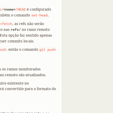
é configurado
s/
<nome>
/HEAD
também o comando
.
set-head
, as refs não serão
=fetch
do nas
no ramo remoto
refs/
 Esta opção faz sentido apenas
quer commits locais.
, então o comando
ush
git
push
s os ramos monitorados
mo remoto são atualizados.
ivo existente no
rá convertido para o formato do