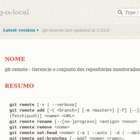
g-is-local
Latest version ▾
git-remote last updated in 2.53.0
NOME
git-remote - Gerencie o conjunto dos repositórios monitorados
RESUMO
git remote
git remote add
 [-t <branch>] [-m <master>] [-f] [--[
git remote rename
git remote remove
git remote set-head
git remote set-branches