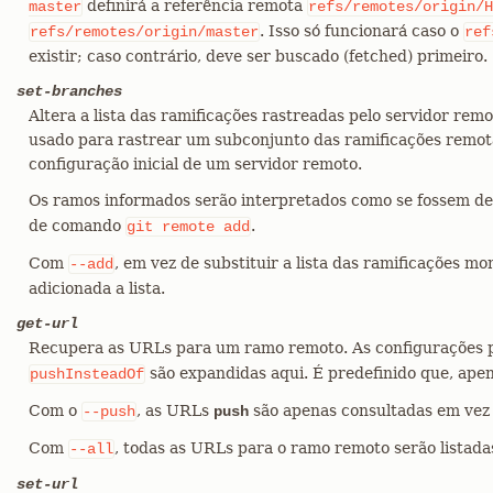
definirá a referência remota
master
refs/remotes/origin/H
. Isso só funcionará caso o
refs/remotes/origin/master
ref
existir; caso contrário, deve ser buscado (fetched) primeiro.
set-branches
Altera a lista das ramificações rastreadas pelo servidor rem
usado para rastrear um subconjunto das ramificações remota
configuração inicial de um servidor remoto.
Os ramos informados serão interpretados como se fossem de
de comando
.
git
remote
add
Com
, em vez de substituir a lista das ramificações m
--add
adicionada a lista.
get-url
Recupera as URLs para um ramo remoto. As configurações 
são expandidas aqui. É predefinido que, apen
pushInsteadOf
Com o
, as URLs
são apenas consultadas em vez
--push
push
Com
, todas as URLs para o ramo remoto serão listada
--all
set-url