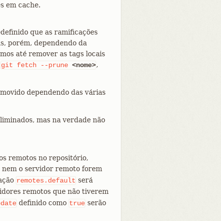
es em cache.
definido que as ramificações
s, porém, dependendo da
mos até remover as tags locais
o
,
git
fetch
--prune
<nome>
emovido dependendo das várias
 eliminados, mas na verdade não
os remotos no repositório,
o nem o servidor remoto forem
ração
será
remotes.default
vidores remotos que não tiverem
definido como
serão
pdate
true