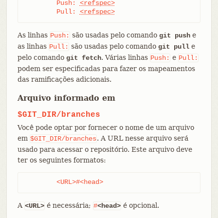
	Push: 
<refspec>
	Pull: 
<refspec>
As linhas
são usadas pelo comando
e
Push:
git push
as linhas
são usadas pelo comando
e
Pull:
git pull
pelo comando
. Várias linhas
e
git fetch
Push:
Pull:
podem ser especificadas para fazer os mapeamentos
das ramificações adicionais.
Arquivo informado em
$GIT_DIR/branches
Você pode optar por fornecer o nome de um arquivo
em
. A URL nesse arquivo será
$GIT_DIR/branches
usado para acessar o repositório. Este arquivo deve
ter os seguintes formatos:
	<URL>#<head>
A
é necessária;
é opcional.
<URL>
#
<head>