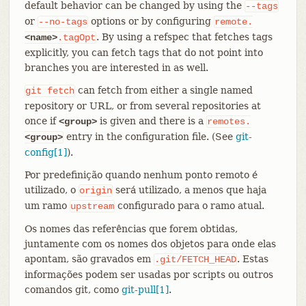
default behavior can be changed by using the
--tags
or
options or by configuring
--no-tags
remote.
. By using a refspec that fetches tags
<name>
.tagOpt
explicitly, you can fetch tags that do not point into
branches you are interested in as well.
can fetch from either a single named
git
fetch
repository or URL, or from several repositories at
once if
is given and there is a
<group>
remotes.
entry in the configuration file. (See
git-
<group>
config[1]
).
Por predefinição quando nenhum ponto remoto é
utilizado, o
será utilizado, a menos que haja
origin
um ramo
configurado para o ramo atual.
upstream
Os nomes das referências que forem obtidas,
juntamente com os nomes dos objetos para onde elas
apontam, são gravados em
. Estas
.git/FETCH_HEAD
informações podem ser usadas por scripts ou outros
comandos git, como
git-pull[1]
.