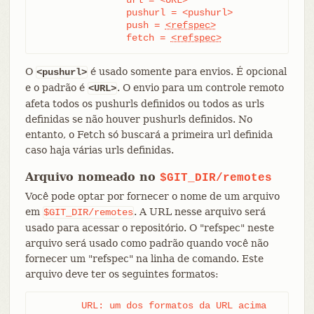
		pushurl = <pushurl>

		push = 
<refspec>
		fetch = 
<refspec>
O
é usado somente para envios. É opcional
<pushurl>
e o padrão é
. O envio para um controle remoto
<URL>
afeta todos os pushurls definidos ou todos as urls
definidas se não houver pushurls definidos. No
entanto, o Fetch só buscará a primeira url definida
caso haja várias urls definidas.
Arquivo nomeado no
$GIT_DIR/remotes
Você pode optar por fornecer o nome de um arquivo
em
. A URL nesse arquivo será
$GIT_DIR/remotes
usado para acessar o repositório. O "refspec" neste
arquivo será usado como padrão quando você não
fornecer um "refspec" na linha de comando. Este
arquivo deve ter os seguintes formatos:
	URL: um dos formatos da URL acima
