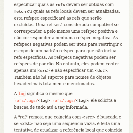
especificar quais as
devem ser obtidas com
refs
ou quais as refs locais devem ser atualizadas,
fetch
esta refspec especificará as refs que serão
excluídas. Uma ref será considerada compatível se
corresponder a pelo menos uma refspec positiva e
não corresponder a nenhuma refspec negativa. As
refspecs negativas podem ser úteis para restringir o
escopo de um padrão refspec para que não inclua
refs específicas. As refspecs negativas podem ser
refspecs de padrão. No entanto, eles podem conter
apenas um
e não especificar um
.
<src>
<dst>
Também não há suporte para nomes de objetos
hexadecimais totalmente mencionados.
A
significa o mesmo que
tag
; ele solicita a
refs/tags/
<tag>
:refs/tags/
<tag>
buscaa de tudo até a tag informada.
A "ref" remota que coincida com <src> é buscada e
se <dst> não seja uma sequência vazia, é feita uma
tentativa de atualizar a referência local que coincida