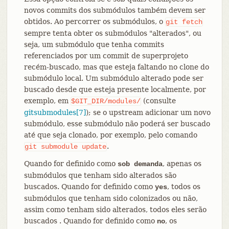
novos commits dos submódulos também devem ser
obtidos. Ao percorrer os submódulos, o
git
fetch
sempre tenta obter os submódulos "alterados", ou
seja, um submódulo que tenha commits
referenciados por um commit de superprojeto
recém-buscado, mas que esteja faltando no clone do
submódulo local. Um submódulo alterado pode ser
buscado desde que esteja presente localmente, por
exemplo, em
(consulte
$GIT_DIR/modules/
gitsubmodules[7]
); se o upstream adicionar um novo
submódulo, esse submódulo não poderá ser buscado
até que seja clonado, por exemplo, pelo comando
.
git
submodule
update
Quando for definido como
, apenas os
sob demanda
submódulos que tenham sido alterados são
buscados. Quando for definido como
, todos os
yes
submódulos que tenham sido colonizados ou não,
assim como tenham sido alterados, todos eles serão
buscados . Quando for definido como
, os
no