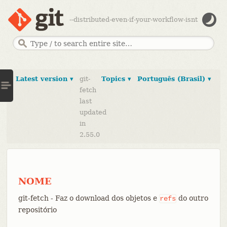
--distributed-even-if-your-workflow-isnt
Latest version ▾
git-
Topics ▾
Português (Brasil) ▾
fetch
last
updated
in
2.55.0
NOME
git-fetch - Faz o download dos objetos e
do outro
refs
repositório