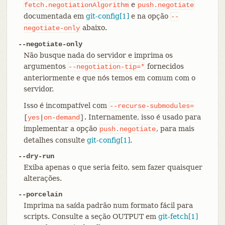
e
fetch.negotiationAlgorithm
push.negotiate
documentada em
git-config[1]
e na opção
--
abaixo.
negotiate-only
--negotiate-only
Não busque nada do servidor e imprima os
argumentos
fornecidos
--negotiation-tip=*
anteriormente e que nós temos em comum com o
servidor.
Isso é incompatível com
--recurse-submodules=
. Internamente, isso é usado para
[
yes
|
on-demand
]
implementar a opção
, para mais
push.negotiate
detalhes consulte
git-config[1]
.
--dry-run
Exiba apenas o que seria feito, sem fazer quaisquer
alterações.
--porcelain
Imprima na saída padrão num formato fácil para
scripts. Consulte a seção OUTPUT em
git-fetch[1]