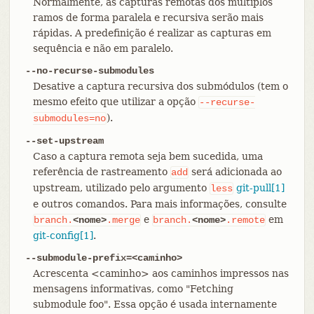
Normalmente, as capturas remotas dos múltiplos
ramos de forma paralela e recursiva serão mais
rápidas. A predefinição é realizar as capturas em
sequência e não em paralelo.
--no-recurse-submodules
Desative a captura recursiva dos submódulos (tem o
mesmo efeito que utilizar a opção
--recurse-
).
submodules=no
--set-upstream
Caso a captura remota seja bem sucedida, uma
referência de rastreamento
será adicionada ao
add
upstream, utilizado pelo argumento
git-pull[1]
less
e outros comandos. Para mais informações, consulte
e
em
branch.
<nome>
.merge
branch.
<nome>
.remote
git-config[1]
.
--submodule-prefix=<caminho>
Acrescenta <caminho> aos caminhos impressos nas
mensagens informativas, como "Fetching
submodule foo". Essa opção é usada internamente