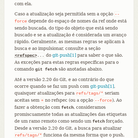
com ela.
Caso a atualização seja permitida sem a opção
--
depende do espaço de nomes da ref onde está
force
sendo buscada, do tipo do objeto que está sendo
buscado e se a atualização é considerada um avanço
rápido. Geralmente, as mesmas regras se aplicam à
busca e ao impulsionar, consulte a seção
do
git-push[1]
para saber o que são.
<refspec>
...
As exceções para estas regras específicas para o
comando
são anotadas abaixo.
git fetch
Até a versão 2.20 do Git, e ao contrário do que
ocorre quando se faz um push com
git-push[1]
,
quaisquer atualizações para
seriam
refs/tags/*
aceitas sem
no refspec (ou a opção
). Ao
+
--force
fazer a obtenção com
, consideramos
fetch
promiscuamente todas as atualizações das etiquetas
de um ramo remoto como sendo um
forçado.
fetch
Desde a versão 2.20 do Git, a busca para atualizar
funciona da mesma forma que o push.
refs/tags/*