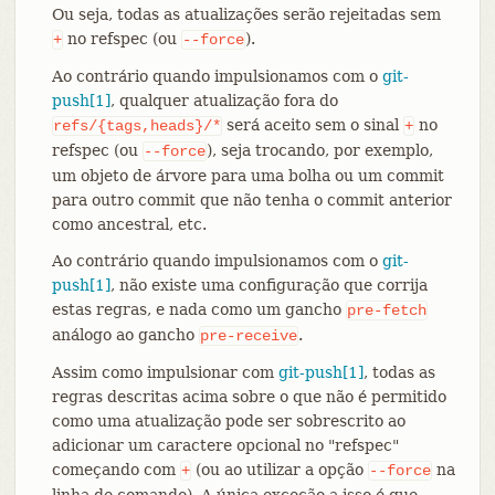
Ou seja, todas as atualizações serão rejeitadas sem
no refspec (ou
).
+
--force
Ao contrário quando impulsionamos com o
git-
push[1]
, qualquer atualização fora do
será aceito sem o sinal
no
refs/{tags,heads}/*
+
refspec (ou
), seja trocando, por exemplo,
--force
um objeto de árvore para uma bolha ou um commit
para outro commit que não tenha o commit anterior
como ancestral, etc.
Ao contrário quando impulsionamos com o
git-
push[1]
, não existe uma configuração que corrija
estas regras, e nada como um gancho
pre-fetch
análogo ao gancho
.
pre-receive
Assim como impulsionar com
git-push[1]
, todas as
regras descritas acima sobre o que não é permitido
como uma atualização pode ser sobrescrito ao
adicionar um caractere opcional no "refspec"
começando com
(ou ao utilizar a opção
na
+
--force
linha de comando). A única exceção a isso é que