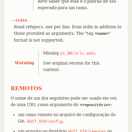
deve saber que esse é o padrão de uso
esperado para um ramo.
--stdin
Read refspecs, one per line, from stdin in addition to
those provided as arguments. The "tag
"
<name>
format is not supported.
Missing
pt_BR/urls.adoc
Warning
See original version for this
content.
REMOTOS
O nome de um dos seguintes pode ser usado em vez
de uma URL como argumento do
:
<repositório>
um ramo remoto no arquivo de configuração do
Git:
,
$GIT_DIR/config
um arquivo no diretório
ou
$GIT_DIR/remotes