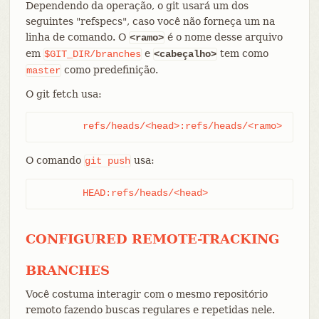
Dependendo da operação, o git usará um dos
seguintes "refspecs", caso você não forneça um na
linha de comando. O
é o nome desse arquivo
<ramo>
em
e
tem como
$GIT_DIR/branches
<cabeçalho>
como predefinição.
master
O git fetch usa:
	refs/heads/<head>:refs/heads/<ramo>
O comando
usa:
git
push
	HEAD:refs/heads/<head>
CONFIGURED REMOTE-TRACKING
BRANCHES
Você costuma interagir com o mesmo repositório
remoto fazendo buscas regulares e repetidas nele.