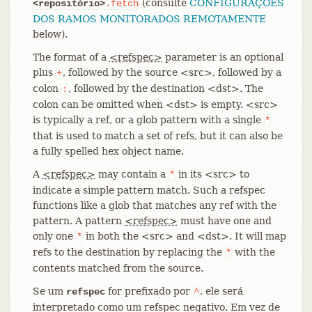
(consulte
CONFIGURAÇÕES
<repositório>
.fetch
DOS RAMOS MONITORADOS REMOTAMENTE
below).
The format of a
<refspec>
parameter is an optional
plus
, followed by the source <src>, followed by a
+
colon
, followed by the destination <dst>. The
:
colon can be omitted when <dst> is empty. <src>
is typically a ref, or a glob pattern with a single
*
that is used to match a set of refs, but it can also be
a fully spelled hex object name.
A
<refspec>
may contain a
in its <src> to
*
indicate a simple pattern match. Such a refspec
functions like a glob that matches any ref with the
pattern. A pattern
<refspec>
must have one and
only one
in both the <src> and <dst>. It will map
*
refs to the destination by replacing the
with the
*
contents matched from the source.
Se um
for prefixado por
, ele será
refspec
^
interpretado como um refspec negativo. Em vez de