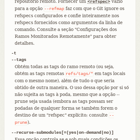
repositório remoto. Fornecer um
vazio
<refspec>
para a opção
faz com que o Git ignore os
--refmap
refspecs configurados e confie inteiramente nos
refspecs fornecidos como argumentos da linha de
comando. Consulte a seção "Configurações dos
Ramos Monitorados Remotamente" para obter
detalhes.
-t
--tags
Obtém todas as tags do ramo remoto (ou seja,
obtém as tags remotas
em tags locais
refs/tags/*
com o mesmo nome), além de tudo o que seria
obtido de outra maneira. O uso dessa opção por si só
não sujeita as tags à poda, mesmo que a opção --
prune seja usada (embora as tags possam ser
podadas de qualquer forma se também forem o
destino de um "refspec" explícito; consulte
--
).
prune
--recurse-submodules[=(yes|on-demand|no)]
Essa opção controla se e sob quais condições os