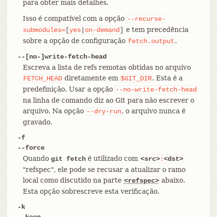
para obter mais detalhes.
Isso é compatível com a opção
--recurse-
e tem precedência
submodules=
[
yes
|
on-demand
]
sobre a opção de configuração
.
fetch.output
--[no-]write-fetch-head
Escreva a lista de refs remotas obtidas no arquivo
diretamente em
. Esta é a
FETCH_HEAD
$GIT_DIR
predefinição. Usar a opção
--no-write-fetch-head
na linha de comando diz ao Git para não escrever o
arquivo. Na opção
, o arquivo nunca é
--dry-run
gravado.
-f
--force
Quando
é utilizado com
git fetch
<src>
:
<dst>
"refspec", ele pode se recusar a atualizar o ramo
local como discutido na parte
abaixo.
<refspec>
Esta opção sobrescreve esta verificação.
-k
--keep