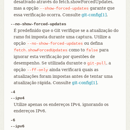
desativado através do fetch.showForcedUpdates,
mas a opção
garante que
--show-forced-updates
essa verificação ocorra. Consulte
git-config[1]
.
--no-show-forced-updates
É predefinido que o Git verifique se a atualização do
ramo foi imposta durante uma captura. Utilize a
opção
ou defina
--no-show-forced-updates
como to
para
fetch.showForcedUpdates
false
ignorar esta verificação por questões de
desempenho. Se utilizada durante o
, a
git-pull
opção
ainda verificará quais as
--ff-only
atualizações foram impostas antes de tentar uma
atualização rápida. Consulte
git-config[1]
.
-4
--ipv4
Utilize apenas os endereços IPv4, ignorando os
endereços IPv6.
-6
--ipv6