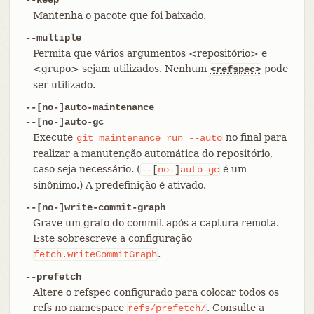
Mantenha o pacote que foi baixado.
--multiple
Permita que vários argumentos <repositório> e
<grupo> sejam utilizados. Nenhum
pode
<refspec>
ser utilizado.
--[no-]auto-maintenance
--[no-]auto-gc
Execute
no final para
git
maintenance
run
--auto
realizar a manutenção automática do repositório,
caso seja necessário. (
é um
--
[
no-
]
auto-gc
sinônimo.) A predefinição é ativado.
--[no-]write-commit-graph
Grave um grafo do commit após a captura remota.
Este sobrescreve a configuração
.
fetch.writeCommitGraph
--prefetch
Altere o refspec configurado para colocar todos os
refs no namespace
. Consulte a
refs/prefetch/