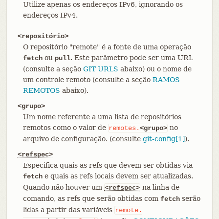
Utilize apenas os endereços IPv6, ignorando os
endereços IPv4.
<repositório>
O repositório "remote" é a fonte de uma operação
ou
. Este parâmetro pode ser uma URL
fetch
pull
(consulte a seção
GIT URLS
abaixo) ou o nome de
um controle remoto (consulte a seção
RAMOS
REMOTOS
abaixo).
<grupo>
Um nome referente a uma lista de repositórios
remotos como o valor de
no
remotes.
<grupo>
arquivo de configuração. (consulte
git-config[1]
).
<refspec>
Especifica quais as refs que devem ser obtidas via
e quais as refs locais devem ser atualizadas.
fetch
Quando não houver um
na linha de
<refspec>
comando, as refs que serão obtidas com
serão
fetch
lidas a partir das variáveis
remote.