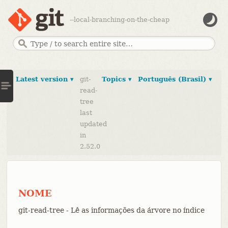
--local-branching-on-the-cheap
Latest version ▾
git-
Topics ▾
Português (Brasil) ▾
read-
tree
last
updated
in
2.52.0
NOME
git-read-tree - Lê as informações da árvore no índice