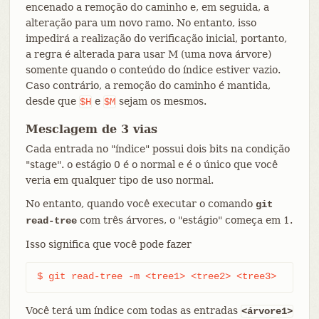
encenado a remoção do caminho e, em seguida, a
alteração para um novo ramo. No entanto, isso
impedirá a realização do verificação inicial, portanto,
a regra é alterada para usar M (uma nova árvore)
somente quando o conteúdo do índice estiver vazio.
Caso contrário, a remoção do caminho é mantida,
desde que
e
sejam os mesmos.
$H
$M
Mesclagem de 3 vias
Cada entrada no "índice" possui dois bits na condição
"stage". o estágio 0 é o normal e é o único que você
veria em qualquer tipo de uso normal.
No entanto, quando você executar o comando
git
com três árvores, o "estágio" começa em 1.
read-tree
Isso significa que você pode fazer
$ git read-tree -m <tree1> <tree2> <tree3>
Você terá um índice com todas as entradas
<árvore1>