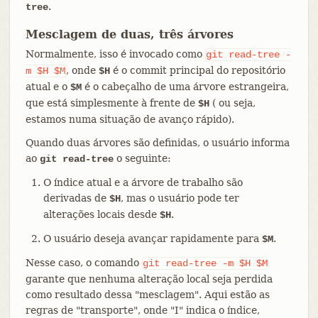
.
tree
Mesclagem de duas, três árvores
Normalmente, isso é invocado como
git
read-tree
-
, onde
é o commit principal do repositório
m
$H
$M
$H
atual e o
é o cabeçalho de uma árvore estrangeira,
$M
que está simplesmente à frente de
( ou seja,
$H
estamos numa situação de avanço rápido).
Quando duas árvores são definidas, o usuário informa
ao
o seguinte:
git read-tree
O índice atual e a árvore de trabalho são
derivadas de
, mas o usuário pode ter
$H
alterações locais desde
.
$H
O usuário deseja avançar rapidamente para
.
$M
Nesse caso, o comando
git
read-tree
-m
$H
$M
garante que nenhuma alteração local seja perdida
como resultado dessa "mesclagem". Aqui estão as
regras de "transporte", onde "I" indica o índice,