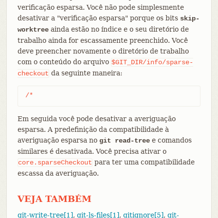
verificação esparsa. Você não pode simplesmente
desativar a "verificação esparsa" porque os bits
skip-
ainda estão no índice e o seu diretório de
worktree
trabalho ainda for escassamente preenchido. Você
deve preencher novamente o diretório de trabalho
com o conteúdo do arquivo
$GIT_DIR/info/sparse-
da seguinte maneira:
checkout
/*
Em seguida você pode desativar a averiguação
esparsa. A predefinição da compatibilidade à
averiguação esparsa no
e comandos
git read-tree
similares é desativada. Você precisa ativar o
para ter uma compatibilidade
core.sparseCheckout
escassa da averiguação.
VEJA TAMBÉM
git-write-tree[1]
,
git-ls-files[1]
,
gitignore[5]
,
git-