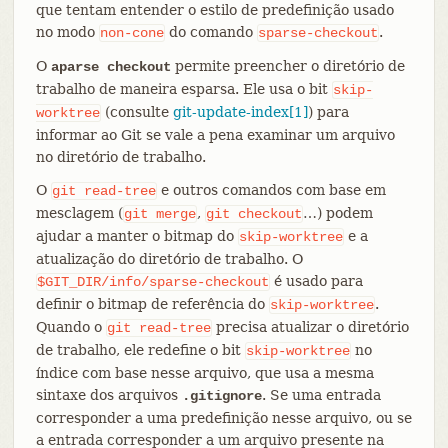
que tentam entender o estilo de predefinição usado
no modo
do comando
.
non-cone
sparse-checkout
O
permite preencher o diretório de
aparse checkout
trabalho de maneira esparsa. Ele usa o bit
skip-
(consulte
git-update-index[1]
) para
worktree
informar ao Git se vale a pena examinar um arquivo
no diretório de trabalho.
O
e outros comandos com base em
git
read-tree
mesclagem (
,
…​) podem
git
merge
git
checkout
ajudar a manter o bitmap do
e a
skip-worktree
atualização do diretório de trabalho. O
é usado para
$GIT_DIR/info/sparse-checkout
definir o bitmap de referência do
.
skip-worktree
Quando o
precisa atualizar o diretório
git
read-tree
de trabalho, ele redefine o bit
no
skip-worktree
índice com base nesse arquivo, que usa a mesma
sintaxe dos arquivos
. Se uma entrada
.gitignore
corresponder a uma predefinição nesse arquivo, ou se
a entrada corresponder a um arquivo presente na