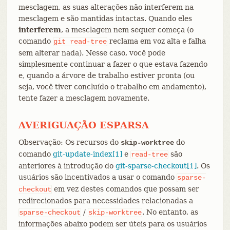
mesclagem, as suas alterações não interferem na
mesclagem e são mantidas intactas. Quando eles
interferem
, a mesclagem nem sequer começa (o
comando
reclama em voz alta e falha
git
read-tree
sem alterar nada). Nesse caso, você pode
simplesmente continuar a fazer o que estava fazendo
e, quando a árvore de trabalho estiver pronta (ou
seja, você tiver concluído o trabalho em andamento),
tente fazer a mesclagem novamente.
AVERIGUAÇÃO ESPARSA
Observação: Os recursos do
do
skip-worktree
comando
git-update-index[1]
e
são
read-tree
anteriores à introdução do
git-sparse-checkout[1]
. Os
usuários são incentivados a usar o comando
sparse-
em vez destes comandos que possam ser
checkout
redirecionados para necessidades relacionadas a
/
. No entanto, as
sparse-checkout
skip-worktree
informações abaixo podem ser úteis para os usuários