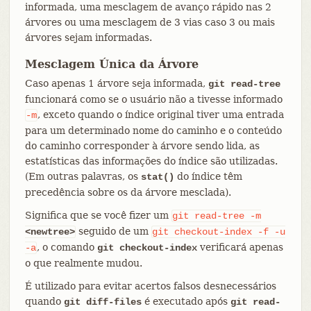
informada, uma mesclagem de avanço rápido nas 2
árvores ou uma mesclagem de 3 vias caso 3 ou mais
árvores sejam informadas.
Mesclagem Única da Árvore
Caso apenas 1 árvore seja informada,
git read-tree
funcionará como se o usuário não a tivesse informado
, exceto quando o índice original tiver uma entrada
-m
para um determinado nome do caminho e o conteúdo
do caminho corresponder à árvore sendo lida, as
estatísticas das informações do índice são utilizadas.
(Em outras palavras, os
do índice têm
stat()
precedência sobre os da árvore mesclada).
Significa que se você fizer um
git
read-tree
-m
seguido de um
<newtree>
git
checkout-index
-f
-u
, o comando
verificará apenas
-a
git checkout-index
o que realmente mudou.
É utilizado para evitar acertos falsos desnecessários
quando
é executado após
git diff-files
git read-