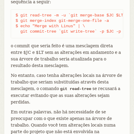
sequência a seguir:
$ git read-tree -m -u `git merge-base $JC $LT` $JC
$ git merge-index git-merge-one-file -a

$ echo "Merge with Linus" | \

  git commit-tree `git write-tree` -p $JC -p $LT
o commit que seria feito é uma mesclagem direta
entre $JC e $LT sem as alterações em andamento e a
sua árvore de trabalho seria atualizada para o
resultado desta mesclagem.
No entanto, caso tenha alterações locais na árvore de
trabalho que seriam substituídas através desta
mesclagem, o comando
se recusará a
git read-tree
executar evitando que as suas alterações sejam
perdidas.
Em outras palavras, não há necessidade de se
preocupar com o que existe apenas na árvore de
trabalho. Quando você tem alterações locais numa
parte do projeto que não está envolvida na