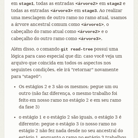
em
, todas as entradas
em
e
stage1
<árvore2>
stage2
todas as entradas
em
. Ao realizar
<árvore3>
stage3
uma mesclagem de outro ramo no ramo atual, usamos
a árvore ancestral comum como
, o
<árvore1>
cabeçalho do ramo atual como
e o
<árvore2>
cabeçalho do outro ramo como
.
<árvore3>
Além disso, o comando
possui uma
git read-tree
lógica para caso especial que diz: caso você veja um
arquivo que coincida em todos os aspectos nos
seguintes condições, ele irá "retornar" novamente
para "stage0":
Os estágios 2 e 3 são os mesmos; pegue um ou
outro (não faz diferença, o mesmo trabalho foi
feito em nosso ramo no estágio 2 e em seu ramo
da fase 3)
o estágio 1 e o estágio 2 são iguais, o estágio 3 é
diferente; pegue o estágio 3 (o nosso ramo no
estágio 2 não fez nada desde no seu ancestral do
estágio 1, enquanto o ramo no estágio 3 trabalhou