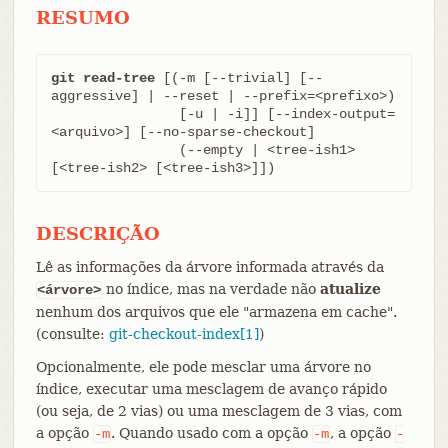
RESUMO
git read-tree
 [(-m [--trivial] [--
aggressive] | --reset | --prefix=<prefixo>)

		[-u | -i]] [--index-output=
<arquivo>] [--no-sparse-checkout]

		(--empty | <tree-ish1> 
[<tree-ish2> [<tree-ish3>]])
DESCRIÇÃO
Lê as informações da árvore informada através da
no índice, mas na verdade não
atualize
<árvore>
nenhum dos arquivos que ele "armazena em cache".
(consulte:
git-checkout-index[1]
)
Opcionalmente, ele pode mesclar uma árvore no
índice, executar uma mesclagem de avanço rápido
(ou seja, de 2 vias) ou uma mesclagem de 3 vias, com
a opção
. Quando usado com a opção
, a opção
-m
-m
-