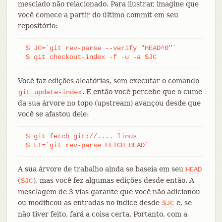
mesclado não relacionado. Para ilustrar, imagine que
você comece a partir do último commit em seu
repositório:
$ JC=`git rev-parse --verify "HEAD^0"`

$ git checkout-index -f -u -a $JC
Você faz edições aleatórias, sem executar o comando
. E então você percebe que o cume
git
update-index
da sua árvore no topo (upstream) avançou desde que
você se afastou dele:
$ git fetch git://.... linus

$ LT=`git rev-parse FETCH_HEAD`
A sua árvore de trabalho ainda se baseia em seu
HEAD
(
), mas você fez algumas edições desde então. A
$JC
mesclagem de 3 vias garante que você não adicionou
ou modificou as entradas no índice desde
e, se
$JC
não tiver feito, fará a coisa certa. Portanto, com a