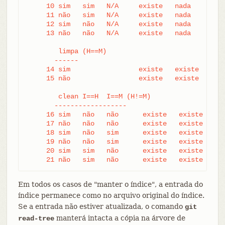
     10 sim   sim   N/A     existe   nada     remo
     11 não   sim   N/A     existe   nada     falh
     12 sim   não   N/A     existe   nada     falh
     13 não   não   N/A     existe   nada     falh
	limpa (H==M)

       ------

     14 sim                 existe   existe   mant
     15 não                 existe   existe   mant
        clean I==H  I==M (H!=M)

       ------------------

     16 sim   não   não      existe   existe   fal
     17 não   não   não      existe   existe   fal
     18 sim   não   sim      existe   existe   man
     19 não   não   sim      existe   existe   man
     20 sim   sim   não      existe   existe   use
     21 não   sim   não      existe   existe   fa
Em todos os casos de "manter o índice", a entrada do
índice permanece como no arquivo original do índice.
Se a entrada não estiver atualizada, o comando
git
manterá intacta a cópia na árvore de
read-tree