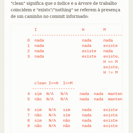
"clean" significa que o índice e a árvore de trabalho
coincidem e "exists"/"nothing" se referem à presença
de um caminho no commit informado:
	I                   H        M        Result

       -------------------------------------------
     0  nada                nada     nada     (não
     1  nada                nada     existe   usa 
     2  nada                existe   nada     remo
     3  nada                existe   existe,  usa 
				     H == M   caso contrário, mantenha o índice

				     existe,  falha

				     H != M

        clean I==H  I==M

       ------------------

     4  sim  N/A   N/A     nada  nada  mantenha o 
     5  não  N/A   N/A     nada  nada  mantenha o 
     6  sim   N/A   sim     nada     existe   mant
     7  não   N/A   sim     nada     existe   mant
     8  sim   N/A   não     nada     existe   falh
     9  não   N/A   não     nada     existe   falh