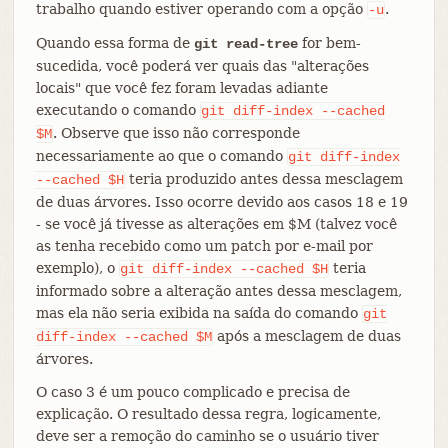
trabalho quando estiver operando com a opção
.
-u
Quando essa forma de
for bem-
git read-tree
sucedida, você poderá ver quais das "alterações
locais" que você fez foram levadas adiante
executando o comando
git
diff-index
--cached
. Observe que isso não corresponde
$M
necessariamente ao que o comando
git
diff-index
teria produzido antes dessa mesclagem
--cached
$H
de duas árvores. Isso ocorre devido aos casos 18 e 19
- se você já tivesse as alterações em $M (talvez você
as tenha recebido como um patch por e-mail por
exemplo), o
teria
git
diff-index
--cached
$H
informado sobre a alteração antes dessa mesclagem,
mas ela não seria exibida na saída do comando
git
após a mesclagem de duas
diff-index
--cached
$M
árvores.
O caso 3 é um pouco complicado e precisa de
explicação. O resultado dessa regra, logicamente,
deve ser a remoção do caminho se o usuário tiver