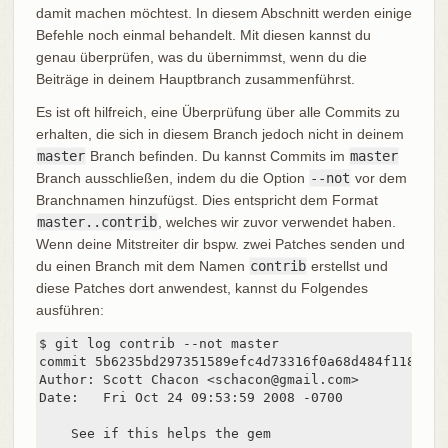
damit machen möchtest. In diesem Abschnitt werden einige
Befehle noch einmal behandelt. Mit diesen kannst du
genau überprüfen, was du übernimmst, wenn du die
Beiträge in deinem Hauptbranch zusammenführst.
Es ist oft hilfreich, eine Überprüfung über alle Commits zu
erhalten, die sich in diesem Branch jedoch nicht in deinem
master
Branch befinden. Du kannst Commits im
master
Branch ausschließen, indem du die Option
--not
vor dem
Branchnamen hinzufügst. Dies entspricht dem Format
master..contrib
, welches wir zuvor verwendet haben.
Wenn deine Mitstreiter dir bspw. zwei Patches senden und
du einen Branch mit dem Namen
contrib
erstellst und
diese Patches dort anwendest, kannst du Folgendes
ausführen:
$ git log contrib --not master

commit 5b6235bd297351589efc4d73316f0a68d484f118

Author: Scott Chacon <schacon@gmail.com>

Date:   Fri Oct 24 09:53:59 2008 -0700

    See if this helps the gem
