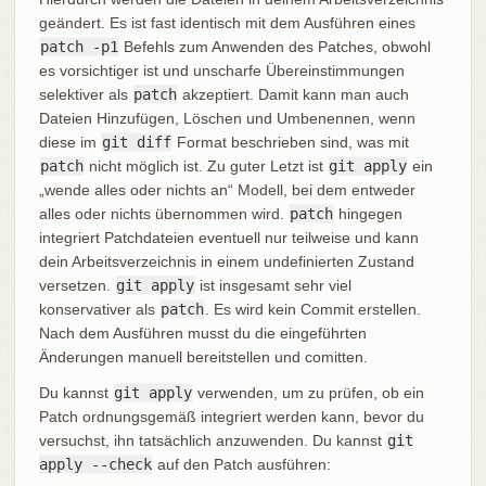
geändert. Es ist fast identisch mit dem Ausführen eines
patch -p1
Befehls zum Anwenden des Patches, obwohl
es vorsichtiger ist und unscharfe Übereinstimmungen
selektiver als
patch
akzeptiert. Damit kann man auch
Dateien Hinzufügen, Löschen und Umbenennen, wenn
diese im
git diff
Format beschrieben sind, was mit
patch
nicht möglich ist. Zu guter Letzt ist
git apply
ein
„wende alles oder nichts an“ Modell, bei dem entweder
alles oder nichts übernommen wird.
patch
hingegen
integriert Patchdateien eventuell nur teilweise und kann
dein Arbeitsverzeichnis in einem undefinierten Zustand
versetzen.
git apply
ist insgesamt sehr viel
konservativer als
patch
. Es wird kein Commit erstellen.
Nach dem Ausführen musst du die eingeführten
Änderungen manuell bereitstellen und comitten.
Du kannst
git apply
verwenden, um zu prüfen, ob ein
Patch ordnungsgemäß integriert werden kann, bevor du
versuchst, ihn tatsächlich anzuwenden. Du kannst
git
apply --check
auf den Patch ausführen: