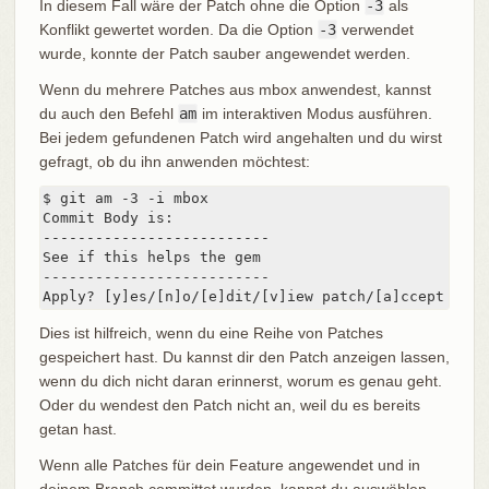
In diesem Fall wäre der Patch ohne die Option
-3
als
Konflikt gewertet worden. Da die Option
-3
verwendet
wurde, konnte der Patch sauber angewendet werden.
Wenn du mehrere Patches aus mbox anwendest, kannst
du auch den Befehl
am
im interaktiven Modus ausführen.
Bei jedem gefundenen Patch wird angehalten und du wirst
gefragt, ob du ihn anwenden möchtest:
$ git am -3 -i mbox

Commit Body is:

--------------------------

See if this helps the gem

--------------------------

Apply? [y]es/[n]o/[e]dit/[v]iew patch/[a]ccept all
Dies ist hilfreich, wenn du eine Reihe von Patches
gespeichert hast. Du kannst dir den Patch anzeigen lassen,
wenn du dich nicht daran erinnerst, worum es genau geht.
Oder du wendest den Patch nicht an, weil du es bereits
getan hast.
Wenn alle Patches für dein Feature angewendet und in
deinem Branch committet wurden, kannst du auswählen,