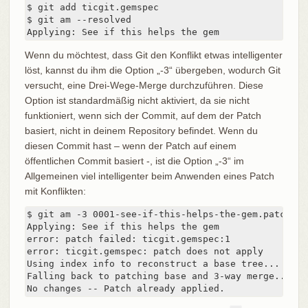
$ git add ticgit.gemspec

$ git am --resolved

Applying: See if this helps the gem
Wenn du möchtest, dass Git den Konflikt etwas intelligenter
löst, kannst du ihm die Option „-3“ übergeben, wodurch Git
versucht, eine Drei-Wege-Merge durchzuführen. Diese
Option ist standardmäßig nicht aktiviert, da sie nicht
funktioniert, wenn sich der Commit, auf dem der Patch
basiert, nicht in deinem Repository befindet. Wenn du
diesen Commit hast – wenn der Patch auf einem
öffentlichen Commit basiert -, ist die Option „-3“ im
Allgemeinen viel intelligenter beim Anwenden eines Patch
mit Konflikten:
$ git am -3 0001-see-if-this-helps-the-gem.patch

Applying: See if this helps the gem

error: patch failed: ticgit.gemspec:1

error: ticgit.gemspec: patch does not apply

Using index info to reconstruct a base tree...

Falling back to patching base and 3-way merge...

No changes -- Patch already applied.