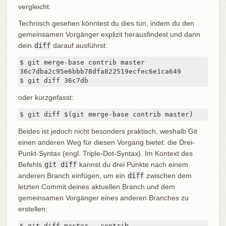
vergleicht.
Technisch gesehen könntest du dies tun, indem du den
gemeinsamen Vorgänger explizit herausfindest und dann
dein
diff
darauf ausführst:
$ git merge-base contrib master

36c7dba2c95e6bbb78dfa822519ecfec6e1ca649

$ git diff 36c7db
oder kurzgefasst:
$ git diff $(git merge-base contrib master)
Beides ist jedoch nicht besonders praktisch, weshalb Git
einen anderen Weg für diesen Vorgang bietet: die Drei-
Punkt-Syntax (engl. Triple-Dot-Syntax). Im Kontext des
Befehls
git diff
kannst du drei Punkte nach einem
anderen Branch einfügen, um ein
diff
zwischen dem
letzten Commit deines aktuellen Branch und dem
gemeinsamen Vorgänger eines anderen Branches zu
erstellen:
$ git diff master...contrib