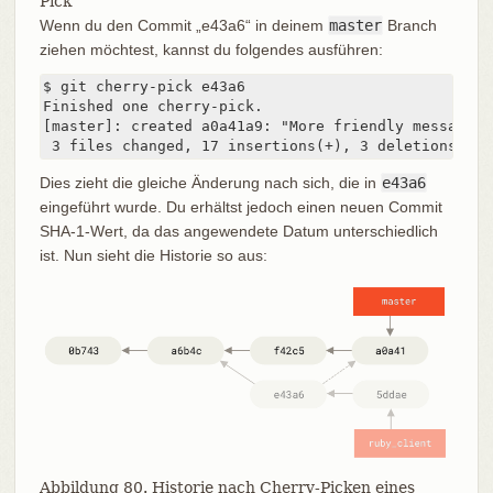
Pick
Wenn du den Commit „e43a6“ in deinem
master
Branch
ziehen möchtest, kannst du folgendes ausführen:
$ git cherry-pick e43a6

Finished one cherry-pick.

[master]: created a0a41a9: "More friendly message w
 3 files changed, 17 insertions(+), 3 deletions(-)
Dies zieht die gleiche Änderung nach sich, die in
e43a6
eingeführt wurde. Du erhältst jedoch einen neuen Commit
SHA-1-Wert, da das angewendete Datum unterschiedlich
ist. Nun sieht die Historie so aus:
Abbildung 80. Historie nach Cherry-Picken eines