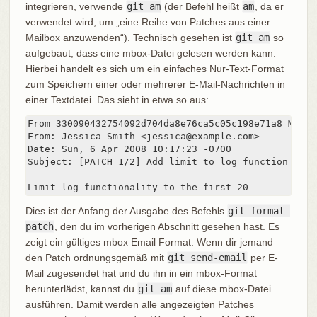
integrieren, verwende
git am
(der Befehl heißt
am
, da er
verwendet wird, um „eine Reihe von Patches aus einer
Mailbox anzuwenden“). Technisch gesehen ist
git am
so
aufgebaut, dass eine mbox-Datei gelesen werden kann.
Hierbei handelt es sich um ein einfaches Nur-Text-Format
zum Speichern einer oder mehrerer E-Mail-Nachrichten in
einer Textdatei. Das sieht in etwa so aus:
From 330090432754092d704da8e76ca5c05c198e71a8 Mon S
From: Jessica Smith <jessica@example.com>

Date: Sun, 6 Apr 2008 10:17:23 -0700

Subject: [PATCH 1/2] Add limit to log function

Limit log functionality to the first 20
Dies ist der Anfang der Ausgabe des Befehls
git format-
patch
, den du im vorherigen Abschnitt gesehen hast. Es
zeigt ein gültiges mbox Email Format. Wenn dir jemand
den Patch ordnungsgemäß mit
git send-email
per E-
Mail zugesendet hat und du ihn in ein mbox-Format
herunterlädst, kannst du
git am
auf diese mbox-Datei
ausführen. Damit werden alle angezeigten Patches