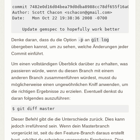
commit 7482e0d16d04bea79d0dba8988cc78df655f16a0

Author: Scott Chacon <schacon@gmail.com>

Date:   Mon Oct 22 19:38:36 2008 -0700

    Update gemspec to hopefully work better
Denke daran, dass du die Option
-p
an
git log
übergeben kannst, um zu sehen, welche Änderungen jeder
Commit einführt.
Um einen vollständigen Überblick darüber zu erhalten, was
passieren würde, wenn du diesen Branch mit einem
anderen Branch zusammenführen würdest, musst du
möglicherweise einen ungewöhnlichen Kniff anwenden, um
die richtigen Ergebnisse zu erzielen. Eventuell denkst du
daran folgendes auszuführen:
$ git diff master
Dieser Befehl gibt die die Unterschiede zurück. Dies kann
jedoch irreführend sein. Wenn dein Masterbranch
vorgerückt ist, seit du den Feature-Branch daraus erstellt
hast, erhältst du scheinbar unerwartete Ergebnisse. Dies