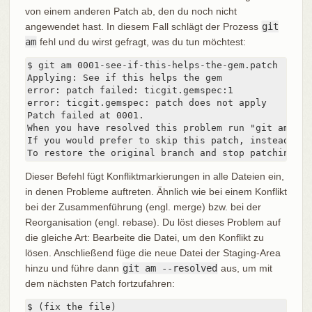
von einem anderen Patch ab, den du noch nicht
angewendet hast. In diesem Fall schlägt der Prozess
git
am
fehl und du wirst gefragt, was du tun möchtest:
$ git am 0001-see-if-this-helps-the-gem.patch

Applying: See if this helps the gem

error: patch failed: ticgit.gemspec:1

error: ticgit.gemspec: patch does not apply

Patch failed at 0001.

When you have resolved this problem run "git am --re
If you would prefer to skip this patch, instead run
To restore the original branch and stop patching ru
Dieser Befehl fügt Konfliktmarkierungen in alle Dateien ein,
in denen Probleme auftreten. Ähnlich wie bei einem Konflikt
bei der Zusammenführung (engl. merge) bzw. bei der
Reorganisation (engl. rebase). Du löst dieses Problem auf
die gleiche Art: Bearbeite die Datei, um den Konflikt zu
lösen. Anschließend füge die neue Datei der Staging-Area
hinzu und führe dann
git am --resolved
aus, um mit
dem nächsten Patch fortzufahren:
$ (fix the file)
