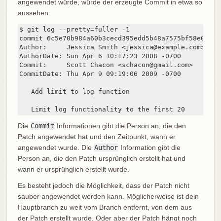
angewendet würde, würde der erzeugte Commit in etwa so
aussehen:
$ git log --pretty=fuller -1

commit 6c5e70b984a60b3cecd395edd5b48a7575bf58e0

Author:     Jessica Smith <jessica@example.com>

AuthorDate: Sun Apr 6 10:17:23 2008 -0700

Commit:     Scott Chacon <schacon@gmail.com>

CommitDate: Thu Apr 9 09:19:06 2009 -0700

   Add limit to log function

   Limit log functionality to the first 20
Die
Commit
Informationen gibt die Person an, die den
Patch angewendet hat und den Zeitpunkt, wann er
angewendet wurde. Die
Author
Information gibt die
Person an, die den Patch ursprünglich erstellt hat und
wann er ursprünglich erstellt wurde.
Es besteht jedoch die Möglichkeit, dass der Patch nicht
sauber angewendet werden kann. Möglicherweise ist dein
Hauptbranch zu weit vom Branch entfernt, von dem aus
der Patch erstellt wurde. Oder aber der Patch hängt noch