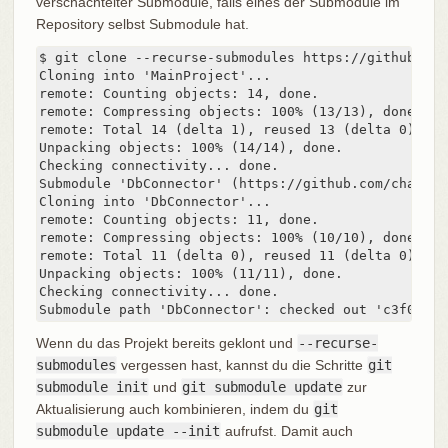
verschachtelter Submodule, falls eines der Submodule im
Repository selbst Submodule hat.
$ git clone --recurse-submodules https://github.com
Cloning into 'MainProject'...

remote: Counting objects: 14, done.

remote: Compressing objects: 100% (13/13), done.

remote: Total 14 (delta 1), reused 13 (delta 0)

Unpacking objects: 100% (14/14), done.

Checking connectivity... done.

Submodule 'DbConnector' (https://github.com/chaconi
Cloning into 'DbConnector'...

remote: Counting objects: 11, done.

remote: Compressing objects: 100% (10/10), done.

remote: Total 11 (delta 0), reused 11 (delta 0)

Unpacking objects: 100% (11/11), done.

Checking connectivity... done.

Submodule path 'DbConnector': checked out 'c3f01dc8
Wenn du das Projekt bereits geklont und
--recurse-
submodules
vergessen hast, kannst du die Schritte
git
submodule init
und
git submodule update
zur
Aktualisierung auch kombinieren, indem du
git
submodule update --init
aufrufst. Damit auch