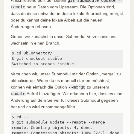
Anschließend pullt der Befehl
git submodule update --
remote
neue Daten vom Upstream. Die Optionen sind,
dass du diese entweder in deine lokale Bearbeitung mergst
oder du kannst deine lokale Arbeit auf die neuen
Änderungen rebasen.
Gehen wir zunächst in unser Submodul-Verzeichnis und
wechseln in einen Branch.
$ cd DbConnector/

$ git checkout stable

Switched to branch 'stable'
Versuchen wir, unser Submodul mit der Option „merge“ zu
aktualisieren. Wenn du es manuell starten möchtest,
können wir einfach die Option
--merge
zu unserem
update
Aufruf hinzufügen. Wir erkennen hier, dass es eine
Änderung auf dem Server für dieses Submodul gegeben
hat und es wird zusammengeführt.
$ cd ..

$ git submodule update --remote --merge

remote: Counting objects: 4, done.

remote: Compressing objects: 100% (2/2), done.
