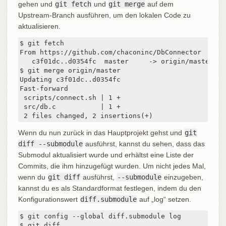
gehen und
git fetch
und
git merge
auf dem
Upstream-Branch ausführen, um den lokalen Code zu
aktualisieren.
$ git fetch

From https://github.com/chaconinc/DbConnector

   c3f01dc..d0354fc  master     -> origin/master

$ git merge origin/master

Updating c3f01dc..d0354fc

Fast-forward

 scripts/connect.sh | 1 +

 src/db.c           | 1 +

 2 files changed, 2 insertions(+)
Wenn du nun zurück in das Hauptprojekt gehst und
git
diff --submodule
ausführst, kannst du sehen, dass das
Submodul aktualisiert wurde und erhältst eine Liste der
Commits, die ihm hinzugefügt wurden. Um nicht jedes Mal,
wenn du
git diff
ausführst,
--submodule
einzugeben,
kannst du es als Standardformat festlegen, indem du den
Konfigurationswert
diff.submodule
auf „log“ setzen.
$ git config --global diff.submodule log

$ git diff
