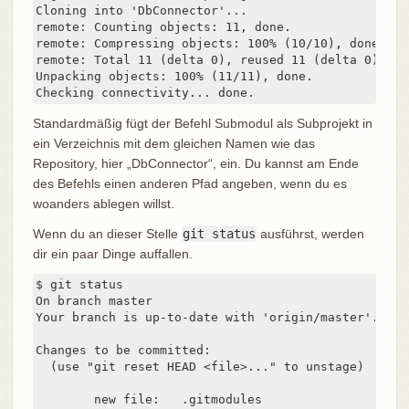
Cloning into 'DbConnector'...

remote: Counting objects: 11, done.

remote: Compressing objects: 100% (10/10), done.

remote: Total 11 (delta 0), reused 11 (delta 0)

Unpacking objects: 100% (11/11), done.

Checking connectivity... done.
Standardmäßig fügt der Befehl Submodul als Subprojekt in
ein Verzeichnis mit dem gleichen Namen wie das
Repository, hier „DbConnector“, ein. Du kannst am Ende
des Befehls einen anderen Pfad angeben, wenn du es
woanders ablegen willst.
Wenn du an dieser Stelle
git status
ausführst, werden
dir ein paar Dinge auffallen.
$ git status

On branch master

Your branch is up-to-date with 'origin/master'.

Changes to be committed:

  (use "git reset HEAD <file>..." to unstage)

	new file:   .gitmodules
