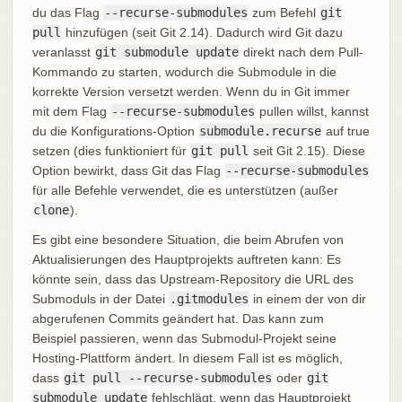
du das Flag
--recurse-submodules
zum Befehl
git
pull
hinzufügen (seit Git 2.14). Dadurch wird Git dazu
veranlasst
git submodule update
direkt nach dem Pull-
Kommando zu starten, wodurch die Submodule in die
korrekte Version versetzt werden. Wenn du in Git immer
mit dem Flag
--recurse-submodules
pullen willst, kannst
du die Konfigurations-Option
submodule.recurse
auf true
setzen (dies funktioniert für
git pull
seit Git 2.15). Diese
Option bewirkt, dass Git das Flag
--recurse-submodules
für alle Befehle verwendet, die es unterstützen (außer
clone
).
Es gibt eine besondere Situation, die beim Abrufen von
Aktualisierungen des Hauptprojekts auftreten kann: Es
könnte sein, dass das Upstream-Repository die URL des
Submoduls in der Datei
.gitmodules
in einem der von dir
abgerufenen Commits geändert hat. Das kann zum
Beispiel passieren, wenn das Submodul-Projekt seine
Hosting-Plattform ändert. In diesem Fall ist es möglich,
dass
git pull --recurse-submodules
oder
git
submodule update
fehlschlägt, wenn das Hauptprojekt