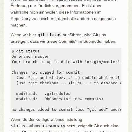
Änderung nur für dich vorgenommen. Es ist aber
wahrscheinlich sinnvoller, diese Informationen im
Repository zu speichern, damit alle anderen es genauso
machen.
Wenn wir hier
git status
ausführen, wird Git uns
anzeigen, dass wir „neue Commits“ im Submodul haben.
$ git status

On branch master

Your branch is up-to-date with 'origin/master'.

Changes not staged for commit:

  (use "git add <file>..." to update what will be co
  (use "git checkout -- <file>..." to discard chang
  modified:   .gitmodules

  modified:   DbConnector (new commits)

no changes added to commit (use "git add" and/or "g
Wenn du die Konfigurationseinstellung
status.submodulesummary
setzt, zeigt dir Git auch eine