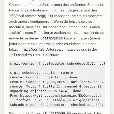
Checkout auf den default branch des entfernten Submodul-
Repositorys aktualisieren möchtest (derjenige, auf den
HEAD
auf remote zeigt). Du kannst es, sofern du möchtest,
auch anders konfigurieren. Wenn du beispielsweise
möchtest, dass das DbConnector-Submodul den Branch
„stable“ dieses Repositorys tracken soll, dann kannst du es
entweder in deiner
.gitmodules
Datei eintragen (damit
jeder andere es auch trackt) oder es einfach in deiner
lokalen
.git/config
Datei setzen. Lass es uns in der
.gitmodules
Datei einrichten:
$ git config -f .gitmodules submodule.DbConnector.b
$ git submodule update --remote

remote: Counting objects: 4, done.

remote: Compressing objects: 100% (2/2), done.

remote: Total 4 (delta 2), reused 4 (delta 2)

Unpacking objects: 100% (4/4), done.

From https://github.com/chaconinc/DbConnector

   27cf5d3..c87d55d  stable -> origin/stable

Submodule path 'DbConnector': checked out 'c87d55d4
Wenn du die Option
-f .gitmodules
weglässt, wird die