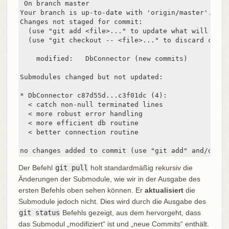
 On branch master

Your branch is up-to-date with 'origin/master'.

Changes not staged for commit:

  (use "git add <file>..." to update what will be co
  (use "git checkout -- <file>..." to discard chang
    modified:   DbConnector (new commits)

Submodules changed but not updated:

* DbConnector c87d55d...c3f01dc (4):

  < catch non-null terminated lines

  < more robust error handling

  < more efficient db routine

  < better connection routine

no changes added to commit (use "git add" and/or "g
Der Befehl
git pull
holt standardmäßig rekursiv die
Änderungen der Submodule, wie wir in der Ausgabe des
ersten Befehls oben sehen können. Er
aktualisiert
die
Submodule jedoch nicht. Dies wird durch die Ausgabe des
git status
Befehls gezeigt, aus dem hervorgeht, dass
das Submodul „modifiziert“ ist und „neue Commits“ enthält.