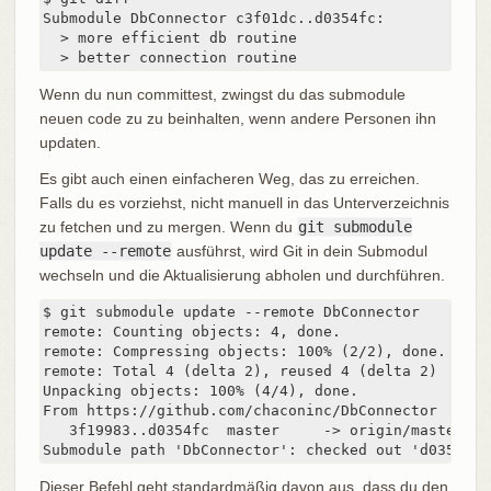
Submodule DbConnector c3f01dc..d0354fc:

  > more efficient db routine

  > better connection routine
Wenn du nun committest, zwingst du das submodule
neuen code zu zu beinhalten, wenn andere Personen ihn
updaten.
Es gibt auch einen einfacheren Weg, das zu erreichen.
Falls du es vorziehst, nicht manuell in das Unterverzeichnis
zu fetchen und zu mergen. Wenn du
git submodule
update --remote
ausführst, wird Git in dein Submodul
wechseln und die Aktualisierung abholen und durchführen.
$ git submodule update --remote DbConnector

remote: Counting objects: 4, done.

remote: Compressing objects: 100% (2/2), done.

remote: Total 4 (delta 2), reused 4 (delta 2)

Unpacking objects: 100% (4/4), done.

From https://github.com/chaconinc/DbConnector

   3f19983..d0354fc  master     -> origin/master

Submodule path 'DbConnector': checked out 'd0354fc0
Dieser Befehl geht standardmäßig davon aus, dass du den