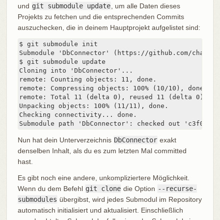
und
git submodule update
, um alle Daten dieses
Projekts zu fetchen und die entsprechenden Commits
auszuchecken, die in deinem Hauptprojekt aufgelistet sind:
$ git submodule init

Submodule 'DbConnector' (https://github.com/chaconi
$ git submodule update

Cloning into 'DbConnector'...

remote: Counting objects: 11, done.

remote: Compressing objects: 100% (10/10), done.

remote: Total 11 (delta 0), reused 11 (delta 0)

Unpacking objects: 100% (11/11), done.

Checking connectivity... done.

Submodule path 'DbConnector': checked out 'c3f01dc8
Nun hat dein Unterverzeichnis
DbConnector
exakt
denselben Inhalt, als du es zum letzten Mal committed
hast.
Es gibt noch eine andere, unkompliziertere Möglichkeit.
Wenn du dem Befehl
git clone
die Option
--recurse-
submodules
übergibst, wird jedes Submodul im Repository
automatisch initialisiert und aktualisiert. Einschließlich