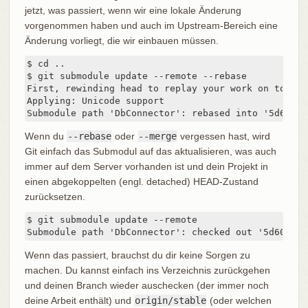
jetzt, was passiert, wenn wir eine lokale Änderung
vorgenommen haben und auch im Upstream-Bereich eine
Änderung vorliegt, die wir einbauen müssen.
$ cd ..

$ git submodule update --remote --rebase

First, rewinding head to replay your work on top of 
Applying: Unicode support

Submodule path 'DbConnector': rebased into '5d60ef9
Wenn du
--rebase
oder
--merge
vergessen hast, wird
Git einfach das Submodul auf das aktualisieren, was auch
immer auf dem Server vorhanden ist und dein Projekt in
einen abgekoppelten (engl. detached) HEAD-Zustand
zurücksetzen.
$ git submodule update --remote

Submodule path 'DbConnector': checked out '5d60ef9b
Wenn das passiert, brauchst du dir keine Sorgen zu
machen. Du kannst einfach ins Verzeichnis zurückgehen
und deinen Branch wieder auschecken (der immer noch
deine Arbeit enthält) und
origin/stable
(oder welchen