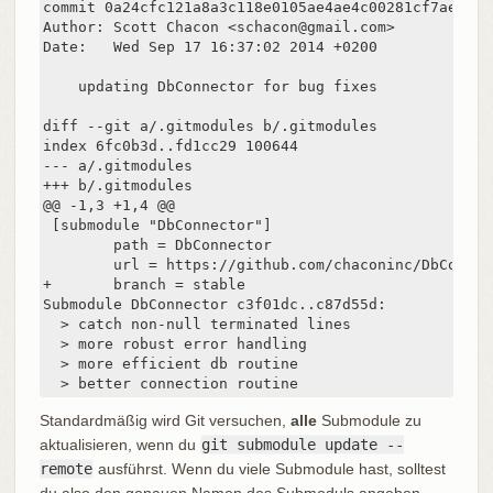
commit 0a24cfc121a8a3c118e0105ae4ae4c00281cf7ae

Author: Scott Chacon <schacon@gmail.com>

Date:   Wed Sep 17 16:37:02 2014 +0200

    updating DbConnector for bug fixes

diff --git a/.gitmodules b/.gitmodules

index 6fc0b3d..fd1cc29 100644

--- a/.gitmodules

+++ b/.gitmodules

@@ -1,3 +1,4 @@

 [submodule "DbConnector"]

        path = DbConnector

        url = https://github.com/chaconinc/DbConnect
+       branch = stable

Submodule DbConnector c3f01dc..c87d55d:

  > catch non-null terminated lines

  > more robust error handling

  > more efficient db routine

  > better connection routine
Standardmäßig wird Git versuchen,
alle
Submodule zu
aktualisieren, wenn du
git submodule update --
remote
ausführst. Wenn du viele Submodule hast, solltest
du also den genauen Namen des Submoduls angeben,