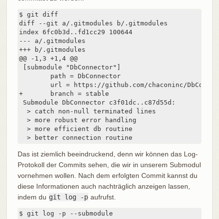
$ git diff

diff --git a/.gitmodules b/.gitmodules

index 6fc0b3d..fd1cc29 100644

--- a/.gitmodules

+++ b/.gitmodules

@@ -1,3 +1,4 @@

 [submodule "DbConnector"]

        path = DbConnector

        url = https://github.com/chaconinc/DbConnect
+       branch = stable

 Submodule DbConnector c3f01dc..c87d55d:

  > catch non-null terminated lines

  > more robust error handling

  > more efficient db routine

  > better connection routine
Das ist ziemlich beeindruckend, denn wir können das Log-
Protokoll der Commits sehen, die wir in unserem Submodul
vornehmen wollen. Nach dem erfolgten Commit kannst du
diese Informationen auch nachträglich anzeigen lassen,
indem du
git log -p
aufrufst.
$ git log -p --submodule
