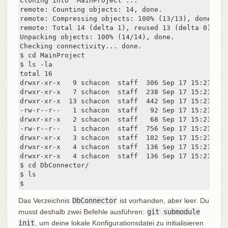
Cloning into 'MainProject'...

remote: Counting objects: 14, done.

remote: Compressing objects: 100% (13/13), done.

remote: Total 14 (delta 1), reused 13 (delta 0)

Unpacking objects: 100% (14/14), done.

Checking connectivity... done.

$ cd MainProject

$ ls -la

total 16

drwxr-xr-x   9 schacon  staff  306 Sep 17 15:21 .

drwxr-xr-x   7 schacon  staff  238 Sep 17 15:21 ..

drwxr-xr-x  13 schacon  staff  442 Sep 17 15:21 .git
-rw-r--r--   1 schacon  staff   92 Sep 17 15:21 .git
drwxr-xr-x   2 schacon  staff   68 Sep 17 15:21 DbCo
-rw-r--r--   1 schacon  staff  756 Sep 17 15:21 Make
drwxr-xr-x   3 schacon  staff  102 Sep 17 15:21 incl
drwxr-xr-x   4 schacon  staff  136 Sep 17 15:21 scri
drwxr-xr-x   4 schacon  staff  136 Sep 17 15:21 src

$ cd DbConnector/

$ ls

$
Das Verzeichnis
DbConnector
ist vorhanden, aber leer. Du
musst deshalb zwei Befehle ausführen:
git submodule
init
, um deine lokale Konfigurationsdatei zu initialisieren