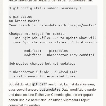
kurze Übersicht der Änderungen in den Submodulen an:
$ git config status.submodulesummary 1

$ git status

On branch master

Your branch is up-to-date with 'origin/master'.

Changes not staged for commit:

  (use "git add <file>..." to update what will be co
  (use "git checkout -- <file>..." to discard chang
	modified:   .gitmodules

	modified:   DbConnector (new commits)

Submodules changed but not updated:

* DbConnector c3f01dc...c87d55d (4):

  > catch non-null terminated lines
Sobald du jetzt
git diff
ausführst, kannst du erkennen,
dass sowohl unsere
.gitmodules
Datei modifiziert wurde
und dass es eine Reihe von Commits gibt, die wir gepullt
haben und die bereit sind, an unser Submodul-Projekt
committet zu werden.