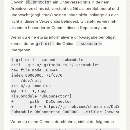
Obwohl
DbConnector
ein Unterverzeichnis in deinem
Arbeitsverzeichnis ist, versteht es Git als ein Submodul und
überwacht (engl. track) seinen Inhalt nicht, solange du dich
nicht in diesem Verzeichnis befindest. Git sieht es vielmehr
als einen besonderen Commit dieses Repositorys an.
Wenn du eine etwas informativere diff-Ausgabe benötigst,
kannst du an
git diff
die Option
--submodule
übergeben.
$ git diff --cached --submodule

diff --git a/.gitmodules b/.gitmodules

new file mode 100644

index 0000000..71fc376

--- /dev/null

+++ b/.gitmodules

@@ -0,0 +1,3 @@

+[submodule "DbConnector"]

+       path = DbConnector

+       url = https://github.com/chaconinc/DbConnect
Submodule DbConnector 0000000...c3f01dc (new submod
Wenn du einen Commit durchführst, siehst du folgendes: