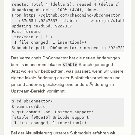
remote: Total 4 (delta 2), reused 4 (delta 2)

Unpacking objects: 100% (4/4), done.

From https://github.com/chaconinc/DbConnector

   c87d55d..92c7337  stable     -> origin/stable

Updating c87d55d..92c7337

Fast-forward

 src/main.c | 1 +

 1 file changed, 1 insertion(+)

Submodule path 'DbConnector': merged in '92c7337b30
Das Verzeichnis DbConnector hat die neuen Änderungen
bereits in unserem lokalen
stable
Branch gemerged.
Jetzt wollen wir beobachten, was passiert, wenn wir unsere
eigene lokale Änderung an der Bibliothek vornehmen und
jemand anderes gleichzeitig eine andere Änderung im
Upstream-Bereich vornimmt.
$ cd DbConnector/

$ vim src/db.c

$ git commit -am 'Unicode support'

[stable f906e16] Unicode support

 1 file changed, 1 insertion(+)
Bei der Aktualisierung unseres Submoduls erfahren wir