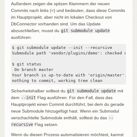
Außerdem zeigen die spitzen Klammern der neuen
Commits nach links (<) und bedeuten, dass diese Commits
im Hauptprojekt, aber nicht im lokalen Checkout von
DbConnector vorhanden sind. Um das Update
abzuschließen, musst du
git submodule update
ausführen:
$ git submodule update --init --recursive

Submodule path 'vendor/plugins/demo': checked out '
$ git status

 On branch master

Your branch is up-to-date with 'origin/master'.

nothing to commit, working tree clean
Sicherheitshalber solltest du
git submodule update
mit
dem
--init
Flag ausführen. Für den Fall, dass das
Hauptprojekt einen Commit durchführt, bei dem du gerade
neue Submodule hinzugefügt hast. Wenn ein Submodul
verschachtelte Submodule enthält, solltest du das
--
recursive
Flag setzen.
Wenn du diesen Prozess automatisieren möchtest, kannst