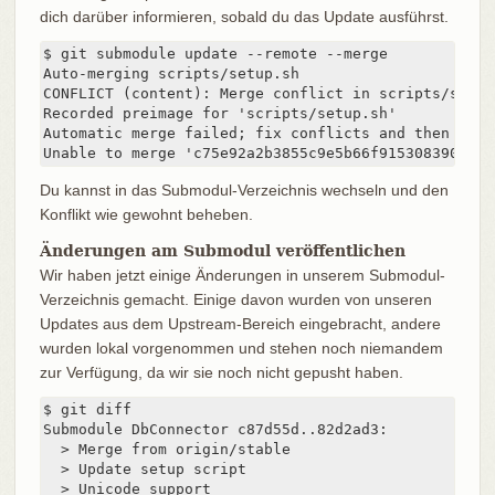
dich darüber informieren, sobald du das Update ausführst.
$ git submodule update --remote --merge

Auto-merging scripts/setup.sh

CONFLICT (content): Merge conflict in scripts/setup.
Recorded preimage for 'scripts/setup.sh'

Automatic merge failed; fix conflicts and then comm
Unable to merge 'c75e92a2b3855c9e5b66f915308390d9db
Du kannst in das Submodul-Verzeichnis wechseln und den
Konflikt wie gewohnt beheben.
Änderungen am Submodul veröffentlichen
Wir haben jetzt einige Änderungen in unserem Submodul-
Verzeichnis gemacht. Einige davon wurden von unseren
Updates aus dem Upstream-Bereich eingebracht, andere
wurden lokal vorgenommen und stehen noch niemandem
zur Verfügung, da wir sie noch nicht gepusht haben.
$ git diff

Submodule DbConnector c87d55d..82d2ad3:

  > Merge from origin/stable

  > Update setup script

  > Unicode support
