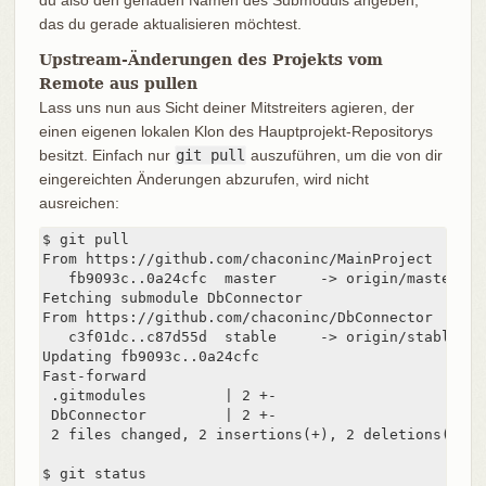
das du gerade aktualisieren möchtest.
Upstream-Änderungen des Projekts vom
Remote aus pullen
Lass uns nun aus Sicht deiner Mitstreiters agieren, der
einen eigenen lokalen Klon des Hauptprojekt-Repositorys
besitzt. Einfach nur
git pull
auszuführen, um die von dir
eingereichten Änderungen abzurufen, wird nicht
ausreichen:
$ git pull

From https://github.com/chaconinc/MainProject

   fb9093c..0a24cfc  master     -> origin/master

Fetching submodule DbConnector

From https://github.com/chaconinc/DbConnector

   c3f01dc..c87d55d  stable     -> origin/stable

Updating fb9093c..0a24cfc

Fast-forward

 .gitmodules         | 2 +-

 DbConnector         | 2 +-

 2 files changed, 2 insertions(+), 2 deletions(-)

$ git status
