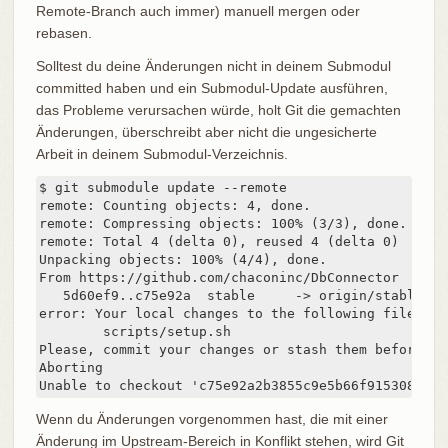
Remote-Branch auch immer) manuell mergen oder
rebasen.
Solltest du deine Änderungen nicht in deinem Submodul
committed haben und ein Submodul-Update ausführen,
das Probleme verursachen würde, holt Git die gemachten
Änderungen, überschreibt aber nicht die ungesicherte
Arbeit in deinem Submodul-Verzeichnis.
$ git submodule update --remote

remote: Counting objects: 4, done.

remote: Compressing objects: 100% (3/3), done.

remote: Total 4 (delta 0), reused 4 (delta 0)

Unpacking objects: 100% (4/4), done.

From https://github.com/chaconinc/DbConnector

   5d60ef9..c75e92a  stable     -> origin/stable

error: Your local changes to the following files wo
	scripts/setup.sh

Please, commit your changes or stash them before yo
Aborting

Unable to checkout 'c75e92a2b3855c9e5b66f915308390d
Wenn du Änderungen vorgenommen hast, die mit einer
Änderung im Upstream-Bereich in Konflikt stehen, wird Git