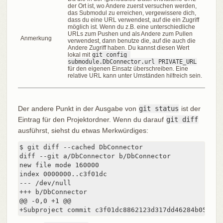
der Ort ist, wo Andere zuerst versuchen werden,
das Submodul zu erreichen, vergewissere dich,
dass du eine URL verwendest, auf die ein Zugriff
möglich ist. Wenn du z.B. eine unterschiedliche
URLs zum Pushen und als Andere zum Pullen
Anmerkung
verwendest, dann benutze die, auf die auch die
Andere Zugriff haben. Du kannst diesen Wert
lokal mit
git config 
submodule.DbConnector.url PRIVATE_URL
für den eigenen Einsatz überschreiben. Eine
relative URL kann unter Umständen hilfreich sein.
Der andere Punkt in der Ausgabe von
git status
ist der
Eintrag für den Projektordner. Wenn du darauf
git diff
ausführst, siehst du etwas Merkwürdiges:
$ git diff --cached DbConnector

diff --git a/DbConnector b/DbConnector

new file mode 160000

index 0000000..c3f01dc

--- /dev/null

+++ b/DbConnector

@@ -0,0 +1 @@

+Subproject commit c3f01dc8862123d317dd46284b05b689