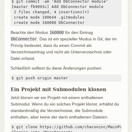
$ git commit -am 'Add DbConnector module'

[master fb9093c] Add DbConnector module

 2 files changed, 4 insertions(+)

 create mode 100644 .gitmodules

 create mode 160000 DbConnector
Beachte den Modus
160000
für den Eintrag
DbConnector
. Das ist ein spezieller Modus in Git, der im
Prinzip bedeutet, dass du einen Commit als
Verzeichniseintrag und nicht als Unterverzeichnis oder
Datei erfasst.
Schließlich solltest du diese Änderungen pushen:
$ git push origin master
Ein Projekt mit Submodulen klonen
Jetzt klonen wir ein Projekt mit einem enthaltenen
Submodul. Wenn du ein solches Projekt klonst, erhältst du
standardmäßig die Verzeichnisse, die Submodule
enthalten, aber keine der darin enthaltenen Dateien:
$ git clone https://github.com/chaconinc/MainProject