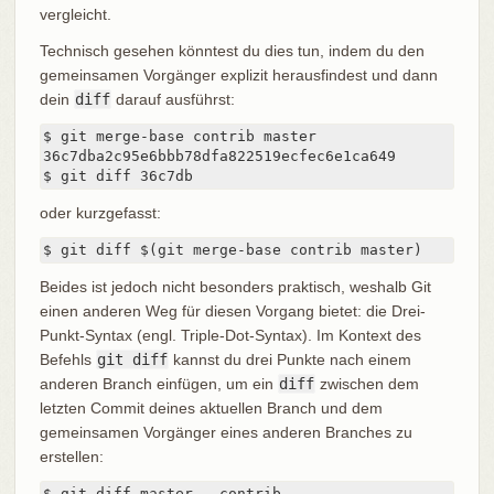
vergleicht.
Technisch gesehen könntest du dies tun, indem du den
gemeinsamen Vorgänger explizit herausfindest und dann
dein
diff
darauf ausführst:
$ git merge-base contrib master

36c7dba2c95e6bbb78dfa822519ecfec6e1ca649

$ git diff 36c7db
oder kurzgefasst:
$ git diff $(git merge-base contrib master)
Beides ist jedoch nicht besonders praktisch, weshalb Git
einen anderen Weg für diesen Vorgang bietet: die Drei-
Punkt-Syntax (engl. Triple-Dot-Syntax). Im Kontext des
Befehls
git diff
kannst du drei Punkte nach einem
anderen Branch einfügen, um ein
diff
zwischen dem
letzten Commit deines aktuellen Branch und dem
gemeinsamen Vorgänger eines anderen Branches zu
erstellen:
$ git diff master...contrib