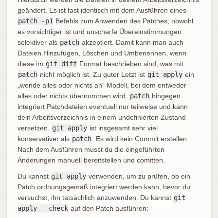
geändert. Es ist fast identisch mit dem Ausführen eines
patch -p1
Befehls zum Anwenden des Patches, obwohl
es vorsichtiger ist und unscharfe Übereinstimmungen
selektiver als
patch
akzeptiert. Damit kann man auch
Dateien Hinzufügen, Löschen und Umbenennen, wenn
diese im
git diff
Format beschrieben sind, was mit
patch
nicht möglich ist. Zu guter Letzt ist
git apply
ein
„wende alles oder nichts an“ Modell, bei dem entweder
alles oder nichts übernommen wird.
patch
hingegen
integriert Patchdateien eventuell nur teilweise und kann
dein Arbeitsverzeichnis in einem undefinierten Zustand
versetzen.
git apply
ist insgesamt sehr viel
konservativer als
patch
. Es wird kein Commit erstellen.
Nach dem Ausführen musst du die eingeführten
Änderungen manuell bereitstellen und comitten.
Du kannst
git apply
verwenden, um zu prüfen, ob ein
Patch ordnungsgemäß integriert werden kann, bevor du
versuchst, ihn tatsächlich anzuwenden. Du kannst
git
apply --check
auf den Patch ausführen: