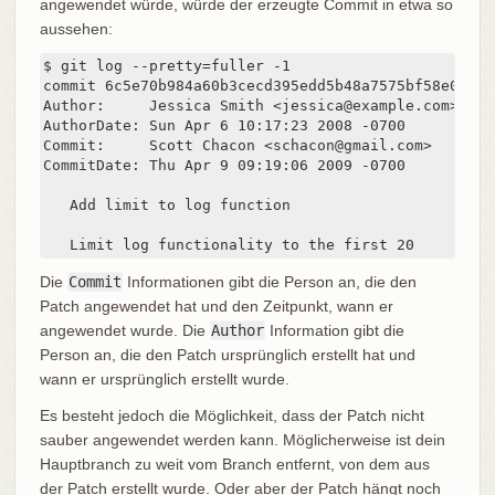
angewendet würde, würde der erzeugte Commit in etwa so
aussehen:
$ git log --pretty=fuller -1

commit 6c5e70b984a60b3cecd395edd5b48a7575bf58e0

Author:     Jessica Smith <jessica@example.com>

AuthorDate: Sun Apr 6 10:17:23 2008 -0700

Commit:     Scott Chacon <schacon@gmail.com>

CommitDate: Thu Apr 9 09:19:06 2009 -0700

   Add limit to log function

   Limit log functionality to the first 20
Die
Commit
Informationen gibt die Person an, die den
Patch angewendet hat und den Zeitpunkt, wann er
angewendet wurde. Die
Author
Information gibt die
Person an, die den Patch ursprünglich erstellt hat und
wann er ursprünglich erstellt wurde.
Es besteht jedoch die Möglichkeit, dass der Patch nicht
sauber angewendet werden kann. Möglicherweise ist dein
Hauptbranch zu weit vom Branch entfernt, von dem aus
der Patch erstellt wurde. Oder aber der Patch hängt noch