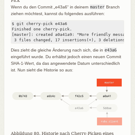
Pick
Wenn du den Commit „e43a6“ in deinem
master
Branch
ziehen möchtest, kannst du folgendes ausführen:
$ git cherry-pick e43a6

Finished one cherry-pick.

[master]: created a0a41a9: "More friendly message w
 3 files changed, 17 insertions(+), 3 deletions(-)
Dies zieht die gleiche Änderung nach sich, die in
e43a6
eingeführt wurde. Du erhältst jedoch einen neuen Commit
SHA-1-Wert, da das angewendete Datum unterschiedlich
ist. Nun sieht die Historie so aus:
Abbildung 80. Historie nach Cherry-Picken eines