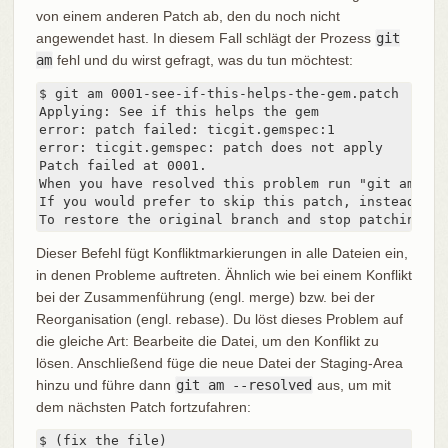
von einem anderen Patch ab, den du noch nicht
angewendet hast. In diesem Fall schlägt der Prozess
git
am
fehl und du wirst gefragt, was du tun möchtest:
$ git am 0001-see-if-this-helps-the-gem.patch

Applying: See if this helps the gem

error: patch failed: ticgit.gemspec:1

error: ticgit.gemspec: patch does not apply

Patch failed at 0001.

When you have resolved this problem run "git am --re
If you would prefer to skip this patch, instead run
To restore the original branch and stop patching ru
Dieser Befehl fügt Konfliktmarkierungen in alle Dateien ein,
in denen Probleme auftreten. Ähnlich wie bei einem Konflikt
bei der Zusammenführung (engl. merge) bzw. bei der
Reorganisation (engl. rebase). Du löst dieses Problem auf
die gleiche Art: Bearbeite die Datei, um den Konflikt zu
lösen. Anschließend füge die neue Datei der Staging-Area
hinzu und führe dann
git am --resolved
aus, um mit
dem nächsten Patch fortzufahren:
$ (fix the file)
