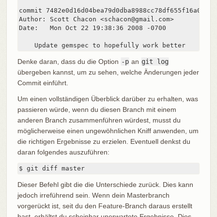
commit 7482e0d16d04bea79d0dba8988cc78df655f16a0

Author: Scott Chacon <schacon@gmail.com>

Date:   Mon Oct 22 19:38:36 2008 -0700

    Update gemspec to hopefully work better
Denke daran, dass du die Option
-p
an
git log
übergeben kannst, um zu sehen, welche Änderungen jeder
Commit einführt.
Um einen vollständigen Überblick darüber zu erhalten, was
passieren würde, wenn du diesen Branch mit einem
anderen Branch zusammenführen würdest, musst du
möglicherweise einen ungewöhnlichen Kniff anwenden, um
die richtigen Ergebnisse zu erzielen. Eventuell denkst du
daran folgendes auszuführen:
$ git diff master
Dieser Befehl gibt die die Unterschiede zurück. Dies kann
jedoch irreführend sein. Wenn dein Masterbranch
vorgerückt ist, seit du den Feature-Branch daraus erstellt
hast, erhältst du scheinbar unerwartete Ergebnisse. Dies