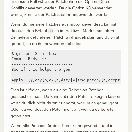
In diesem Fall wäre der Patch ohne die Option
-3
als
Konflikt gewertet worden. Da die Option
-3
verwendet
wurde, konnte der Patch sauber angewendet werden.
Wenn du mehrere Patches aus mbox anwendest, kannst
du auch den Befehl
am
im interaktiven Modus ausführen.
Bei jedem gefundenen Patch wird angehalten und du wirst
gefragt, ob du ihn anwenden möchtest:
$ git am -3 -i mbox

Commit Body is:

--------------------------

See if this helps the gem

--------------------------

Apply? [y]es/[n]o/[e]dit/[v]iew patch/[a]ccept all
Dies ist hilfreich, wenn du eine Reihe von Patches
gespeichert hast. Du kannst dir den Patch anzeigen lassen,
wenn du dich nicht daran erinnerst, worum es genau geht.
Oder du wendest den Patch nicht an, weil du es bereits
getan hast.
Wenn alle Patches für dein Feature angewendet und in
deinem Branch committet wurden, kannst du auswählen,