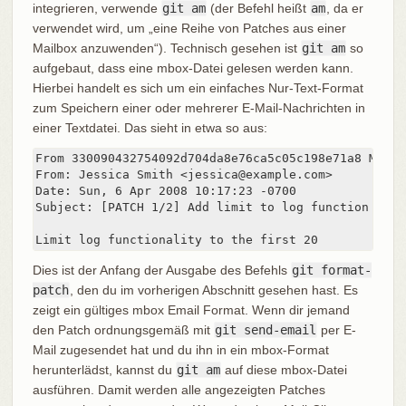
integrieren, verwende
git am
(der Befehl heißt
am
, da er
verwendet wird, um „eine Reihe von Patches aus einer
Mailbox anzuwenden“). Technisch gesehen ist
git am
so
aufgebaut, dass eine mbox-Datei gelesen werden kann.
Hierbei handelt es sich um ein einfaches Nur-Text-Format
zum Speichern einer oder mehrerer E-Mail-Nachrichten in
einer Textdatei. Das sieht in etwa so aus:
From 330090432754092d704da8e76ca5c05c198e71a8 Mon S
From: Jessica Smith <jessica@example.com>

Date: Sun, 6 Apr 2008 10:17:23 -0700

Subject: [PATCH 1/2] Add limit to log function

Limit log functionality to the first 20
Dies ist der Anfang der Ausgabe des Befehls
git format-
patch
, den du im vorherigen Abschnitt gesehen hast. Es
zeigt ein gültiges mbox Email Format. Wenn dir jemand
den Patch ordnungsgemäß mit
git send-email
per E-
Mail zugesendet hat und du ihn in ein mbox-Format
herunterlädst, kannst du
git am
auf diese mbox-Datei
ausführen. Damit werden alle angezeigten Patches