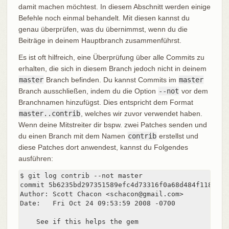
damit machen möchtest. In diesem Abschnitt werden einige
Befehle noch einmal behandelt. Mit diesen kannst du
genau überprüfen, was du übernimmst, wenn du die
Beiträge in deinem Hauptbranch zusammenführst.
Es ist oft hilfreich, eine Überprüfung über alle Commits zu
erhalten, die sich in diesem Branch jedoch nicht in deinem
master
Branch befinden. Du kannst Commits im
master
Branch ausschließen, indem du die Option
--not
vor dem
Branchnamen hinzufügst. Dies entspricht dem Format
master..contrib
, welches wir zuvor verwendet haben.
Wenn deine Mitstreiter dir bspw. zwei Patches senden und
du einen Branch mit dem Namen
contrib
erstellst und
diese Patches dort anwendest, kannst du Folgendes
ausführen:
$ git log contrib --not master

commit 5b6235bd297351589efc4d73316f0a68d484f118

Author: Scott Chacon <schacon@gmail.com>

Date:   Fri Oct 24 09:53:59 2008 -0700

    See if this helps the gem
