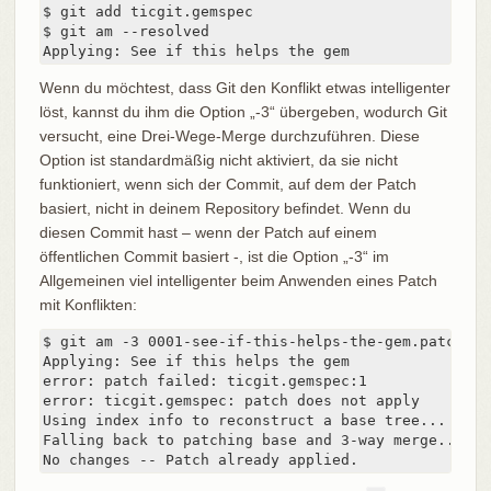
$ git add ticgit.gemspec

$ git am --resolved

Applying: See if this helps the gem
Wenn du möchtest, dass Git den Konflikt etwas intelligenter
löst, kannst du ihm die Option „-3“ übergeben, wodurch Git
versucht, eine Drei-Wege-Merge durchzuführen. Diese
Option ist standardmäßig nicht aktiviert, da sie nicht
funktioniert, wenn sich der Commit, auf dem der Patch
basiert, nicht in deinem Repository befindet. Wenn du
diesen Commit hast – wenn der Patch auf einem
öffentlichen Commit basiert -, ist die Option „-3“ im
Allgemeinen viel intelligenter beim Anwenden eines Patch
mit Konflikten:
$ git am -3 0001-see-if-this-helps-the-gem.patch

Applying: See if this helps the gem

error: patch failed: ticgit.gemspec:1

error: ticgit.gemspec: patch does not apply

Using index info to reconstruct a base tree...

Falling back to patching base and 3-way merge...

No changes -- Patch already applied.