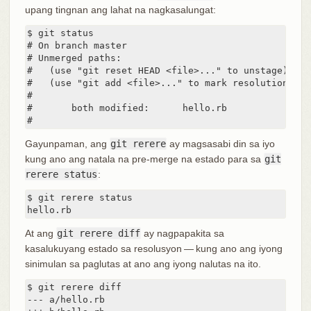
upang tingnan ang lahat na nagkasalungat:
$ git status

# On branch master

# Unmerged paths:

#   (use "git reset HEAD <file>..." to unstage)

#   (use "git add <file>..." to mark resolution)

#

#	both modified:      hello.rb

#
Gayunpaman, ang
git rerere
ay magsasabi din sa iyo
kung ano ang natala na pre-merge na estado para sa
git
rerere status
:
$ git rerere status

hello.rb
At ang
git rerere diff
ay nagpapakita sa
kasalukuyang estado sa resolusyon — kung ano ang iyong
sinimulan sa paglutas at ano ang iyong nalutas na ito.
$ git rerere diff

--- a/hello.rb
