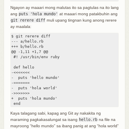
Ngayon ay maaari mong malutas ito sa pagtulas na ito lang
ang
puts 'hola mundo'
at maaari mong patakbuhin ang
git rerere diff
muli upang tingnan kung anong rerere
ay maalala:
$ git rerere diff

--- a/hello.rb

+++ b/hello.rb

@@ -1,11 +1,7 @@

 #! /usr/bin/env ruby

 def hello

-<<<<<<<

-  puts 'hello mundo'

-=======

-  puts 'hola world'

->>>>>>>

+  puts 'hola mundo'

 end
Kaya talagang sabi, kapag ang Git ay nakakita ng
maraming pagkakasalungat sa isang
hello.rb
na file na
mayroong “hello mundo” sa ibang panig at ang “hola world”