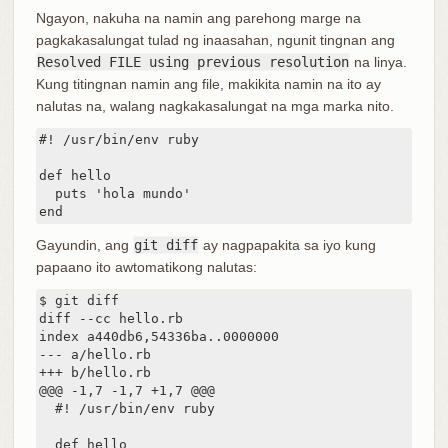
Ngayon, nakuha na namin ang parehong marge na
pagkakasalungat tulad ng inaasahan, ngunit tingnan ang
Resolved FILE using previous resolution
na linya.
Kung titingnan namin ang file, makikita namin na ito ay
nalutas na, walang nagkakasalungat na mga marka nito.
#! /usr/bin/env ruby

def hello

  puts 'hola mundo'

end
Gayundin, ang
git diff
ay nagpapakita sa iyo kung
papaano ito awtomatikong nalutas:
$ git diff

diff --cc hello.rb

index a440db6,54336ba..0000000

--- a/hello.rb

+++ b/hello.rb

@@@ -1,7 -1,7 +1,7 @@@

  #! /usr/bin/env ruby

  def hello
