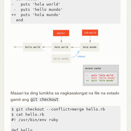
-   puts 'hola world'

 -  puts 'hello mundo'

++  puts 'hola mundo'

  end
Maaari ka ding lumikha sa nagkasalungat na file na estado
gamit ang
git checkout
:
$ git checkout --conflict=merge hello.rb

$ cat hello.rb

#! /usr/bin/env ruby

def hello
