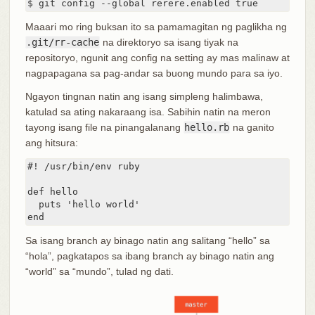
$ git config --global rerere.enabled true
Maaari mo ring buksan ito sa pamamagitan ng paglikha ng
.git/rr-cache
na direktoryo sa isang tiyak na
repositoryo, ngunit ang config na setting ay mas malinaw at
nagpapagana sa pag-andar sa buong mundo para sa iyo.
Ngayon tingnan natin ang isang simpleng halimbawa,
katulad sa ating nakaraang isa. Sabihin natin na meron
tayong isang file na pinangalanang
hello.rb
na ganito
ang hitsura:
#! /usr/bin/env ruby

def hello

  puts 'hello world'

end
Sa isang branch ay binago natin ang salitang “hello” sa
“hola”, pagkatapos sa ibang branch ay binago natin ang
“world” sa “mundo”, tulad ng dati.