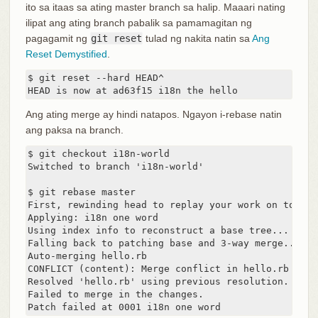
ito sa itaas sa ating master branch sa halip. Maaari nating
ilipat ang ating branch pabalik sa pamamagitan ng
pagagamit ng
git reset
tulad ng nakita natin sa
Ang
Reset Demystified
.
$ git reset --hard HEAD^

HEAD is now at ad63f15 i18n the hello
Ang ating merge ay hindi natapos. Ngayon i-rebase natin
ang paksa na branch.
$ git checkout i18n-world

Switched to branch 'i18n-world'

$ git rebase master

First, rewinding head to replay your work on top of 
Applying: i18n one word

Using index info to reconstruct a base tree...

Falling back to patching base and 3-way merge...

Auto-merging hello.rb

CONFLICT (content): Merge conflict in hello.rb

Resolved 'hello.rb' using previous resolution.

Failed to merge in the changes.

Patch failed at 0001 i18n one word