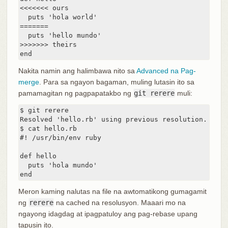
<<<<<<< ours

  puts 'hola world'

=======

  puts 'hello mundo'

>>>>>>> theirs

end
Nakita namin ang halimbawa nito sa
Advanced na Pag-
merge
. Para sa ngayon bagaman, muling lutasin ito sa
pamamagitan ng pagpapatakbo ng
git rerere
muli:
$ git rerere

Resolved 'hello.rb' using previous resolution.

$ cat hello.rb

#! /usr/bin/env ruby

def hello

  puts 'hola mundo'

end
Meron kaming nalutas na file na awtomatikong gumagamit
ng
rerere
na cached na resolusyon. Maaari mo na
ngayong idagdag at ipagpatuloy ang pag-rebase upang
tapusin ito.