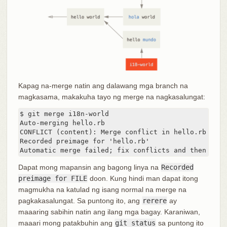
Kapag na-merge natin ang dalawang mga branch na
magkasama, makakuha tayo ng merge na nagkasalungat:
$ git merge i18n-world

Auto-merging hello.rb

CONFLICT (content): Merge conflict in hello.rb

Recorded preimage for 'hello.rb'

Automatic merge failed; fix conflicts and then comm
Dapat mong mapansin ang bagong linya na
Recorded
preimage for FILE
doon. Kung hindi man dapat itong
magmukha na katulad ng isang normal na merge na
pagkakasalungat. Sa puntong ito, ang
rerere
ay
maaaring sabihin natin ang ilang mga bagay. Karaniwan,
maaari mong patakbuhin ang
git status
sa puntong ito