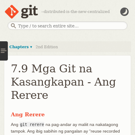
--distributed-is-the-new-centralized
Chapters ▾
2nd Edition
7.9 Mga Git na
Kasangkapan - Ang
Rerere
Ang Rerere
Ang
git rerere
na pag-andar ay maliit na nakatagong
tampok. Ang ibig sabihin ng pangalan ay “reuse recorded