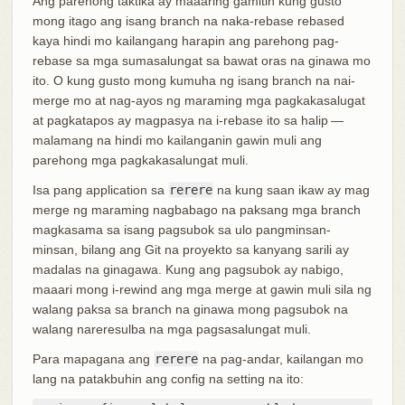
Ang parehong taktika ay maaaring gamitin kung gusto
mong itago ang isang branch na naka-rebase rebased
kaya hindi mo kailangang harapin ang parehong pag-
rebase sa mga sumasalungat sa bawat oras na ginawa mo
ito. O kung gusto mong kumuha ng isang branch na nai-
merge mo at nag-ayos ng maraming mga pagkakasalugat
at pagkatapos ay magpasya na i-rebase ito sa halip —
malamang na hindi mo kailanganin gawin muli ang
parehong mga pagkakasalungat muli.
Isa pang application sa
rerere
na kung saan ikaw ay mag
merge ng maraming nagbabago na paksang mga branch
magkasama sa isang pagsubok sa ulo pangminsan-
minsan, bilang ang Git na proyekto sa kanyang sarili ay
madalas na ginagawa. Kung ang pagsubok ay nabigo,
maaari mong i-rewind ang mga merge at gawin muli sila ng
walang paksa sa branch na ginawa mong pagsubok na
walang nareresulba na mga pagsasalungat muli.
Para mapagana ang
rerere
na pag-andar, kailangan mo
lang na patakbuhin ang config na setting na ito: