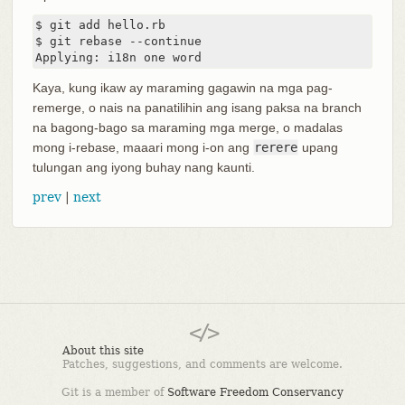
$ git add hello.rb

$ git rebase --continue

Applying: i18n one word
Kaya, kung ikaw ay maraming gagawin na mga pag-
remerge, o nais na panatilihin ang isang paksa na branch
na bagong-bago sa maraming mga merge, o madalas
mong i-rebase, maaari mong i-on ang
rerere
upang
tulungan ang iyong buhay nang kaunti.
prev
|
next
About this site
Patches, suggestions, and comments are welcome.
Git is a member of
Software Freedom Conservancy