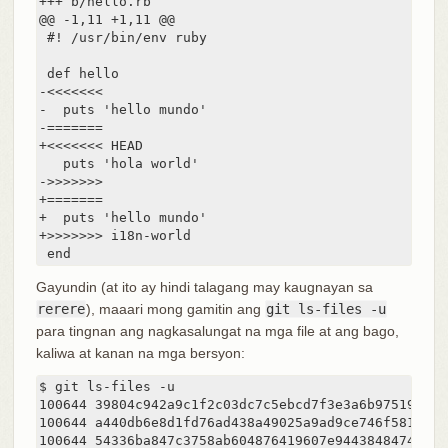
+++ b/hello.rb

@@ -1,11 +1,11 @@

 #! /usr/bin/env ruby

 def hello

-<<<<<<<

-  puts 'hello mundo'

-=======

+<<<<<<< HEAD

   puts 'hola world'

->>>>>>>

+=======

+  puts 'hello mundo'

+>>>>>>> i18n-world

 end
Gayundin (at ito ay hindi talagang may kaugnayan sa
rerere
), maaari mong gamitin ang
git ls-files -u
para tingnan ang nagkasalungat na mga file at ang bago,
kaliwa at kanan na mga bersyon:
$ git ls-files -u

100644 39804c942a9c1f2c03dc7c5ebcd7f3e3a6b97519 1	hello.rb

100644 a440db6e8d1fd76ad438a49025a9ad9ce746f581 2	hello.rb
