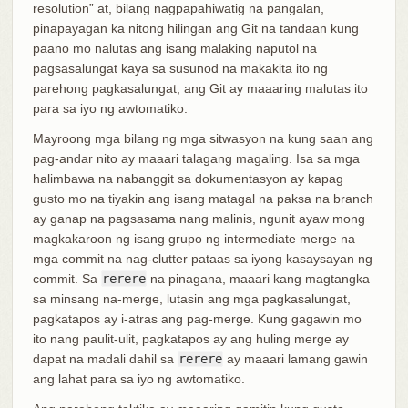
resolution” at, bilang nagpapahiwatig na pangalan,
pinapayagan ka nitong hilingan ang Git na tandaan kung
paano mo nalutas ang isang malaking naputol na
pagsasalungat kaya sa susunod na makakita ito ng
parehong pagkasalungat, ang Git ay maaaring malutas ito
para sa iyo ng awtomatiko.
Mayroong mga bilang ng mga sitwasyon na kung saan ang
pag-andar nito ay maaari talagang magaling. Isa sa mga
halimbawa na nabanggit sa dokumentasyon ay kapag
gusto mo na tiyakin ang isang matagal na paksa na branch
ay ganap na pagsasama nang malinis, ngunit ayaw mong
magkakaroon ng isang grupo ng intermediate merge na
mga commit na nag-clutter pataas sa iyong kasaysayan ng
commit. Sa
rerere
na pinagana, maaari kang magtangka
sa minsang na-merge, lutasin ang mga pagkasalungat,
pagkatapos ay i-atras ang pag-merge. Kung gagawin mo
ito nang paulit-ulit, pagkatapos ay ang huling merge ay
dapat na madali dahil sa
rerere
ay maaari lamang gawin
ang lahat para sa iyo ng awtomatiko.