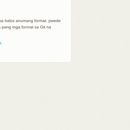
 sa halos anumang format, pwede
a pang mga format sa Git na
r
.