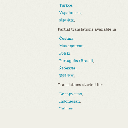
Türkçe
.
Українська
,
简体中文
,
Partial translations available in
Čeština
,
Македонски
,
Polski
,
Português (Brasil)
,
Ўзбекча
,
繁體中文
,
Translations started for
Беларуская
,
Indonesian
,
Italiano
,
Bahasa Melayu
,
Português (Portugal)
.