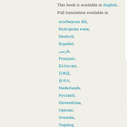
This book is available in
English
.
Full translation available in
azərbaycan dili
,
български език
,
Deutsch
,
Español
,
فارسی
,
Français
,
Ελληνικά
,
日本語
,
한국어
,
Nederlands
,
Русский
,
Slovenščina
,
Српски
,
Svenska
,
Tagalog
,