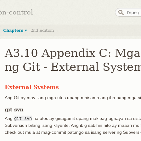
ion-control
Chapters ▾
2nd Edition
A3.10 Appendix C: Mga
ng Git - External Syste
External Systems
Ang Git ay may ilang mga utos upang maisama ang iba pang mga si
git svn
Ang
git svn
na utos ay ginagamit upang makipag-ugnayan sa sist
Subversion bilang isang kliyente. Ang ibig sabihin nito ay maaari m
check out mula at mag-commit patungo sa isang server ng Subversi