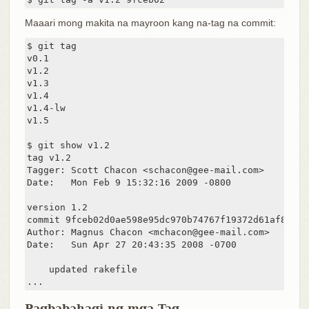
Maaari mong makita na mayroon kang na-tag na commit:
$ git tag

v0.1

v1.2

v1.3

v1.4

v1.4-lw

v1.5

$ git show v1.2

tag v1.2

Tagger: Scott Chacon <schacon@gee-mail.com>

Date:   Mon Feb 9 15:32:16 2009 -0800

version 1.2

commit 9fceb02d0ae598e95dc970b74767f19372d61af8

Author: Magnus Chacon <mchacon@gee-mail.com>

Date:   Sun Apr 27 20:43:35 2008 -0700

    updated rakefile

...
Pagbabahagi ng mga Tag