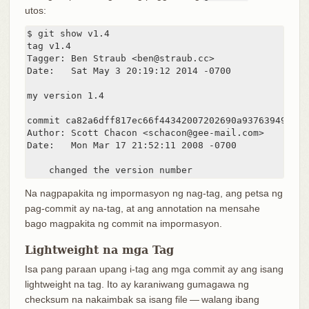
utos:
$ git show v1.4

tag v1.4

Tagger: Ben Straub <ben@straub.cc>

Date:   Sat May 3 20:19:12 2014 -0700

my version 1.4

commit ca82a6dff817ec66f44342007202690a93763949

Author: Scott Chacon <schacon@gee-mail.com>

Date:   Mon Mar 17 21:52:11 2008 -0700

    changed the version number
Na nagpapakita ng impormasyon ng nag-tag, ang petsa ng
pag-commit ay na-tag, at ang annotation na mensahe
bago magpakita ng commit na impormasyon.
Lightweight na mga Tag
Isa pang paraan upang i-tag ang mga commit ay ang isang
lightweight na tag. Ito ay karaniwang gumagawa ng
checksum na nakaimbak sa isang file — walang ibang