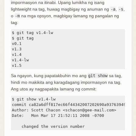
impormasyon na itinabi. Upang lumikha ng isang
lightweight na tag, huwag magbigay ng anuman ng
-a
,
-s
,
o
-m
na mga opsyon, magbigay lamang ng pangalan ng
tag:
$ git tag v1.4-lw

$ git tag

v0.1

v1.3

v1.4

v1.4-lw

v1.5
Sa ngayon, kung papatakbuhin mo ang
git show
sa tag,
hindi mo makikita ang karagdagang impormasyon na tag.
Ang utos ay nagpapakita lamang ng commit:
$ git show v1.4-lw

commit ca82a6dff817ec66f44342007202690a93763949

Author: Scott Chacon <schacon@gee-mail.com>

Date:   Mon Mar 17 21:52:11 2008 -0700

    changed the version number