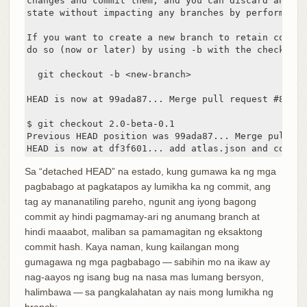
changes and commit them, and you can discard any co
state without impacting any branches by performing 
If you want to create a new branch to retain commit
do so (now or later) by using -b with the checkout 
  git checkout -b <new-branch>

HEAD is now at 99ada87... Merge pull request #89 fr
$ git checkout 2.0-beta-0.1

Previous HEAD position was 99ada87... Merge pull re
HEAD is now at df3f601... add atlas.json and cover 
Sa “detached HEAD” na estado, kung gumawa ka ng mga
pagbabago at pagkatapos ay lumikha ka ng commit, ang
tag ay mananatiling pareho, ngunit ang iyong bagong
commit ay hindi pagmamay-ari ng anumang branch at
hindi maaabot, maliban sa pamamagitan ng eksaktong
commit hash. Kaya naman, kung kailangan mong
gumagawa ng mga pagbabago — sabihin mo na ikaw ay
nag-aayos ng isang bug na nasa mas lumang bersyon,
halimbawa — sa pangkalahatan ay nais mong lumikha ng
branch: