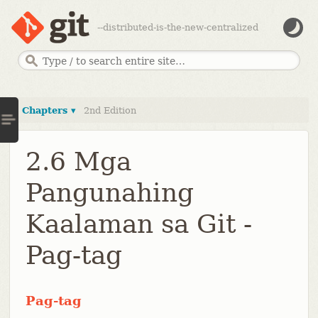
--distributed-is-the-new-centralized
Chapters ▾
2nd Edition
2.6 Mga
Pangunahing
Kaalaman sa Git -
Pag-tag
Pag-tag