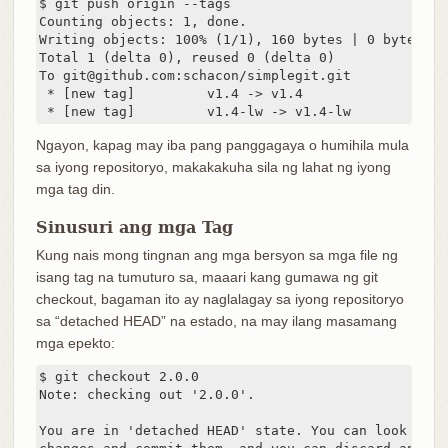
$ git push origin --tags

Counting objects: 1, done.

Writing objects: 100% (1/1), 160 bytes | 0 bytes/s, 
Total 1 (delta 0), reused 0 (delta 0)

To git@github.com:schacon/simplegit.git

 * [new tag]         v1.4 -> v1.4

 * [new tag]         v1.4-lw -> v1.4-lw
Ngayon, kapag may iba pang panggagaya o humihila mula
sa iyong repositoryo, makakakuha sila ng lahat ng iyong
mga tag din.
Sinusuri ang mga Tag
Kung nais mong tingnan ang mga bersyon sa mga file ng
isang tag na tumuturo sa, maaari kang gumawa ng git
checkout, bagaman ito ay naglalagay sa iyong repositoryo
sa “detached HEAD” na estado, na may ilang masamang
mga epekto:
$ git checkout 2.0.0

Note: checking out '2.0.0'.

You are in 'detached HEAD' state. You can look arou