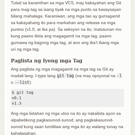
Tulad sa karamihan sa mga VCS, may kakayahan ang Git
para mag-tag sa isang tiyak na mga punto sa kasaysayan
bilang mahalaga. Karaniwan, ang mga tao ay gumagamit
sa kakayahang ito para markahan ang release na mga
puntos (v1.0, at iba pa). Sa seksyon na ito, matutunan mo
kung paano ilista ang magagamit na mga tag, paano
gumawa ng bagong mga tag, at ano ang iba’t ibang mga
uri ng mga tag.
Paglista ng Iyong mga Tag
Ang paglista ng mga magagamit na mga tag sa Git ay
madali lang. I-type lang
git tag
(na may opsyonal na
-l
o
--list
):
$ git tag

v0.1

v1.3
Ang mga listahan ng mga utos na ito ay nakalista ayon sa
alpabetikong pagkasunod-sunod; ang pagkakasunod-
sunod kung saan lumilitaw ang mga ito ay walang tunay na
kahalagahan.