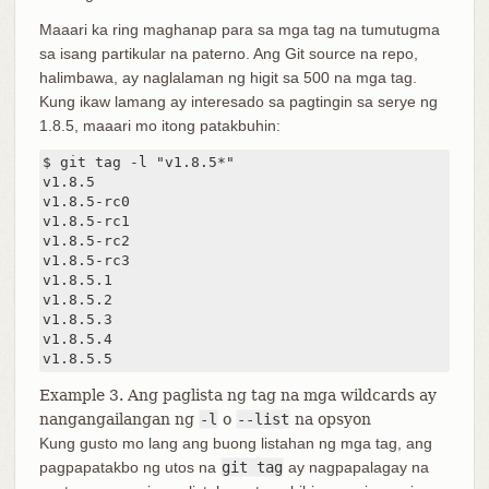
Maaari ka ring maghanap para sa mga tag na tumutugma
sa isang partikular na paterno. Ang Git source na repo,
halimbawa, ay naglalaman ng higit sa 500 na mga tag.
Kung ikaw lamang ay interesado sa pagtingin sa serye ng
1.8.5, maaari mo itong patakbuhin:
$ git tag -l "v1.8.5*"

v1.8.5

v1.8.5-rc0

v1.8.5-rc1

v1.8.5-rc2

v1.8.5-rc3

v1.8.5.1

v1.8.5.2

v1.8.5.3

v1.8.5.4

v1.8.5.5
Example 3. Ang paglista ng tag na mga wildcards ay
nangangailangan ng
-l
o
--list
na opsyon
Kung gusto mo lang ang buong listahan ng mga tag, ang
pagpapatakbo ng utos na
git tag
ay nagpapalagay na