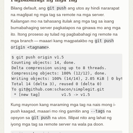
Bilang default, ang
git push
ang utos ay hindi nararapat
na maglipat ng mga tag sa remote na mga server.
Kailangan mo na tahasang itulak ang mga tag sa isang
bumabahaging server pagkatapos na ginawa mo ang mga
ito. Itong proseso ay tulad ng pagbabahagi ng remote na
mga branch — maaari kang magpatakbo ng
git push
origin <tagname>
.
$ git push origin v1.5

Counting objects: 14, done.

Delta compression using up to 8 threads.

Compressing objects: 100% (12/12), done.

Writing objects: 100% (14/14), 2.05 KiB | 0 bytes/s,
Total 14 (delta 3), reused 0 (delta 0)

To git@github.com:schacon/simplegit.git

 * [new tag]         v1.5 -> v1.5
Kung mayroon kang maraming mga tag na nais mong i-
push kaagad, maaari mo ring gamitin ang
--tags
na
opsyon sa
git push
na utos. Ililipat nito ang lahat ng
iyong mga tag sa remote server na wala pa doon.