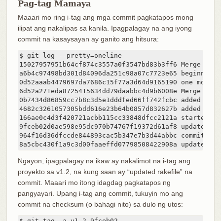
Pag-tag Mamaya
Maaari mo ring i-tag ang mga commit pagkatapos mong
ilipat ang nakalipas sa kanila. Ipagpalagay na ang iyong
commit na kasaysayan ay ganito ang hitsura:
$ git log --pretty=oneline

15027957951b64cf874c3557a0f3547bd83b3ff6 Merge bran
a6b4c97498bd301d84096da251c98a07c7723e65 beginning 
0d52aaab4479697da7686c15f77a3d64d9165190 one more th
6d52a271eda8725415634dd79daabbc4d9b6008e Merge bran
0b7434d86859cc7b8c3d5e1dddfed66ff742fcbc added a co
4682c3261057305bdd616e23b64b0857d832627b added a tod
166ae0c4d3f420721acbb115cc33848dfcc2121a started wr
9fceb02d0ae598e95dc970b74767f19372d61af8 updated rak
964f16d36dfccde844893cac5b347e7b3d44abbc commit the 
8a5cbc430f1a9c3d00faaeffd07798508422908a updated re
Ngayon, ipagpalagay na ikaw ay nakalimot na i-tag ang
proyekto sa v1.2, na kung saan ay “updated rakefile” na
commit. Maaari mo itong idagdag pagkatapos ng
pangyayari. Upang i-tag ang commit, tukuyin mo ang
commit na checksum (o bahagi nito) sa dulo ng utos:
$ git tag -a v1.2 9fceb02