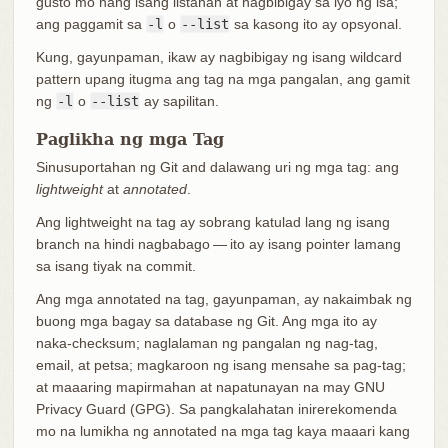
gusto mo nang isang listahan at nagbibigay sa iyo ng isa;
ang paggamit sa
-l
o
--list
sa kasong ito ay opsyonal.
Kung, gayunpaman, ikaw ay nagbibigay ng isang wildcard
pattern upang itugma ang tag na mga pangalan, ang gamit
ng
-l
o
--list
ay sapilitan.
Paglikha ng mga Tag
Sinusuportahan ng Git and dalawang uri ng mga tag: ang
lightweight
at
annotated
.
Ang lightweight na tag ay sobrang katulad lang ng isang
branch na hindi nagbabago — ito ay isang pointer lamang
sa isang tiyak na commit.
Ang mga annotated na tag, gayunpaman, ay nakaimbak ng
buong mga bagay sa database ng Git. Ang mga ito ay
naka-checksum; naglalaman ng pangalan ng nag-tag,
email, at petsa; magkaroon ng isang mensahe sa pag-tag;
at maaaring mapirmahan at napatunayan na may GNU
Privacy Guard (GPG). Sa pangkalahatan inirerekomenda
mo na lumikha ng annotated na mga tag kaya maaari kang