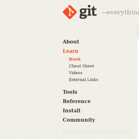
--everythin
About
Learn
Book
Cheat Sheet
Videos
External Links
Tools
Reference
Install
Community