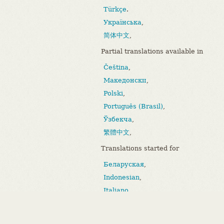
Türkçe
.
Українська
,
简体中文
,
Partial translations available in
Čeština
,
Македонски
,
Polski
,
Português (Brasil)
,
Ўзбекча
,
繁體中文
,
Translations started for
Беларуская
,
Indonesian
,
Italiano
,
Bahasa Melayu
,
Português (Portugal)
.