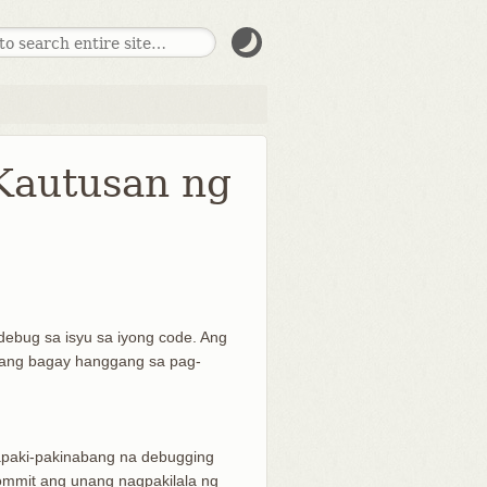
Kautusan ng
debug sa isyu sa iyong code. Ang
isang bagay hanggang sa pag-
kapaki-pakinabang na debugging
ommit ang unang nagpakilala ng