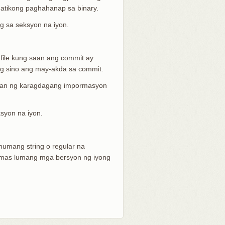
atikong paghahanap sa binary.
g sa seksyon na iyon.
file kung saan ang commit ay
ung sino ang may-akda sa commit.
ngan ng karagdagang impormasyon
syon na iyon.
umang string o regular na
a mas lumang mga bersyon ng iyong