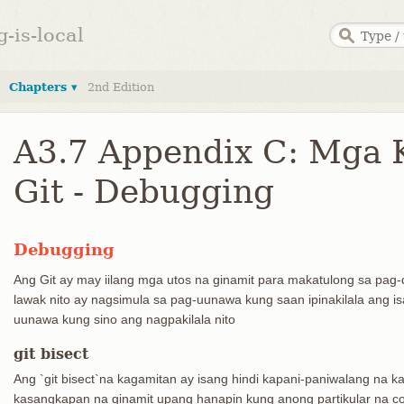
g-is-local
Chapters ▾
2nd Edition
A3.7 Appendix C: Mga 
Git - Debugging
Debugging
Ang Git ay may iilang mga utos na ginamit para makatulong sa pag-
lawak nito ay nagsimula sa pag-uunawa kung saan ipinakilala ang 
uunawa kung sino ang nagpakilala nito
git bisect
Ang `git bisect`na kagamitan ay isang hindi kapani-paniwalang na 
kasangkapan na ginamit upang hanapin kung anong partikular na c