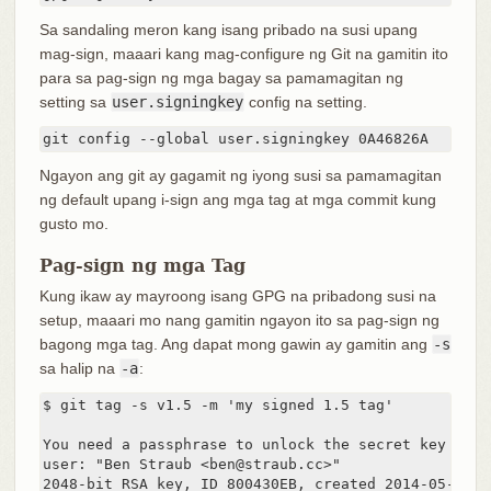
Sa sandaling meron kang isang pribado na susi upang
mag-sign, maaari kang mag-configure ng Git na gamitin ito
para sa pag-sign ng mga bagay sa pamamagitan ng
setting sa
user.signingkey
config na setting.
git config --global user.signingkey 0A46826A
Ngayon ang git ay gagamit ng iyong susi sa pamamagitan
ng default upang i-sign ang mga tag at mga commit kung
gusto mo.
Pag-sign ng mga Tag
Kung ikaw ay mayroong isang GPG na pribadong susi na
setup, maaari mo nang gamitin ngayon ito sa pag-sign ng
bagong mga tag. Ang dapat mong gawin ay gamitin ang
-s
sa halip na
-a
:
$ git tag -s v1.5 -m 'my signed 1.5 tag'

You need a passphrase to unlock the secret key for

user: "Ben Straub <ben@straub.cc>"

2048-bit RSA key, ID 800430EB, created 2014-05-04