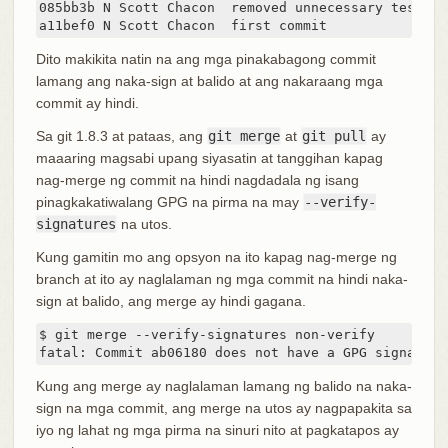
085bb3b N Scott Chacon  removed unnecessary test cod
a11bef0 N Scott Chacon  first commit
Dito makikita natin na ang mga pinakabagong commit
lamang ang naka-sign at balido at ang nakaraang mga
commit ay hindi.
Sa git 1.8.3 at pataas, ang
git merge
at
git pull
ay
maaaring magsabi upang siyasatin at tanggihan kapag
nag-merge ng commit na hindi nagdadala ng isang
pinagkakatiwalang GPG na pirma na may
--verify-
signatures
na utos.
Kung gamitin mo ang opsyon na ito kapag nag-merge ng
branch at ito ay naglalaman ng mga commit na hindi naka-
sign at balido, ang merge ay hindi gagana.
$ git merge --verify-signatures non-verify

fatal: Commit ab06180 does not have a GPG signature
Kung ang merge ay naglalaman lamang ng balido na naka-
sign na mga commit, ang merge na utos ay nagpapakita sa
iyo ng lahat ng mga pirma na sinuri nito at pagkatapos ay