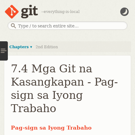
--everything-is-local
Chapters ▾
2nd Edition
7.4 Mga Git na
Kasangkapan - Pag-
sign sa Iyong
Trabaho
Pag-sign sa Iyong Trabaho