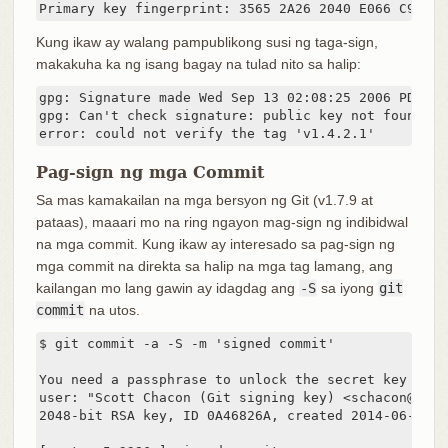
Primary key fingerprint: 3565 2A26 2040 E066 C9A7  
Kung ikaw ay walang pampublikong susi ng taga-sign,
makakuha ka ng isang bagay na tulad nito sa halip:
gpg: Signature made Wed Sep 13 02:08:25 2006 PDT us
gpg: Can't check signature: public key not found

error: could not verify the tag 'v1.4.2.1'
Pag-sign ng mga Commit
Sa mas kamakailan na mga bersyon ng Git (v1.7.9 at
pataas), maaari mo na ring ngayon mag-sign ng indibidwal
na mga commit. Kung ikaw ay interesado sa pag-sign ng
mga commit na direkta sa halip na mga tag lamang, ang
kailangan mo lang gawin ay idagdag ang
-S
sa iyong
git
commit
na utos.
$ git commit -a -S -m 'signed commit'

You need a passphrase to unlock the secret key for

user: "Scott Chacon (Git signing key) <schacon@gmail
2048-bit RSA key, ID 0A46826A, created 2014-06-04
