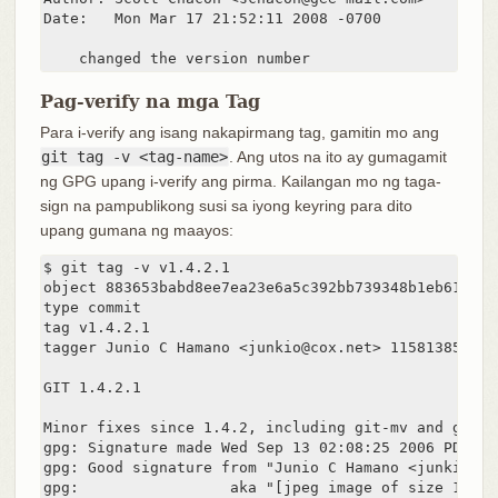
Date:   Mon Mar 17 21:52:11 2008 -0700

    changed the version number
Pag-verify na mga Tag
Para i-verify ang isang nakapirmang tag, gamitin mo ang
git tag -v <tag-name>
. Ang utos na ito ay gumagamit
ng GPG upang i-verify ang pirma. Kailangan mo ng taga-
sign na pampublikong susi sa iyong keyring para dito
upang gumana ng maayos:
$ git tag -v v1.4.2.1

object 883653babd8ee7ea23e6a5c392bb739348b1eb61

type commit

tag v1.4.2.1

tagger Junio C Hamano <junkio@cox.net> 1158138501 -0
GIT 1.4.2.1

Minor fixes since 1.4.2, including git-mv and git-h
gpg: Signature made Wed Sep 13 02:08:25 2006 PDT us
gpg: Good signature from "Junio C Hamano <junkio@cox
gpg:                 aka "[jpeg image of size 1513]"