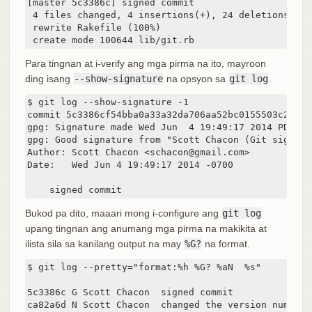
[master 5c3386c] signed commit

 4 files changed, 4 insertions(+), 24 deletions(-)

 rewrite Rakefile (100%)

 create mode 100644 lib/git.rb
Para tingnan at i-verify ang mga pirma na ito, mayroon
ding isang
--show-signature
na opsyon sa
git log
.
$ git log --show-signature -1

commit 5c3386cf54bba0a33a32da706aa52bc0155503c2

gpg: Signature made Wed Jun  4 19:49:17 2014 PDT us
gpg: Good signature from "Scott Chacon (Git signing
Author: Scott Chacon <schacon@gmail.com>

Date:   Wed Jun 4 19:49:17 2014 -0700

    signed commit
Bukod pa dito, maaari mong i-configure ang
git log
upang tingnan ang anumang mga pirma na makikita at
ilista sila sa kanilang output na may
%G?
na format.
$ git log --pretty="format:%h %G? %aN  %s"

5c3386c G Scott Chacon  signed commit

ca82a6d N Scott Chacon  changed the version number
