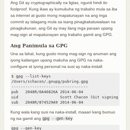
Ang Git ay cryptographically na ligtas, ngunit hindi ito
foolproof. Kung ikaw ay kumukuha ng trabaho mula sa iba
sa internet at gusto mong mapatunayan na ang mga
commit ay talagang mula sa isang pinagkakatuwalaan na
pinagkukunan, ang Git ay may ilang mga paraan upang
mag-sign at mapatunayan ang trabaho gamit ang GPG.
Ang Panimula sa GPG
Una sa lahat, kung gusto mong mag-sign ng anuman ang
iyong kailangan upang makuha ang GPG na naka-
configure at iyong personal na susi ay naka-install.
$ gpg --list-keys

/Users/schacon/.gnupg/pubring.gpg

---------------------------------

pub   2048R/0A46826A 2014-06-04

uid                  Scott Chacon (Git signing key)
sub   2048R/874529A9 2014-06-04
Kung wala kang susi na naka-install, maaari kang bumuo
ng isa gamit ang
gpg --gen-key
.
gpg --gen-key