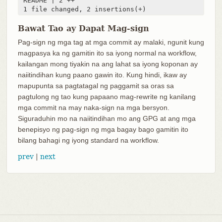
 README | 2 ++

 1 file changed, 2 insertions(+)
Bawat Tao ay Dapat Mag-sign
Pag-sign ng mga tag at mga commit ay malaki, ngunit kung
magpasya ka ng gamitin ito sa iyong normal na workflow,
kailangan mong tiyakin na ang lahat sa iyong koponan ay
naiitindihan kung paano gawin ito. Kung hindi, ikaw ay
mapupunta sa pagtatagal ng paggamit sa oras sa
pagtulong ng tao kung papaano mag-rewrite ng kanilang
mga commit na may naka-sign na mga bersyon.
Siguraduhin mo na naiitindihan mo ang GPG at ang mga
benepisyo ng pag-sign ng mga bagay bago gamitin ito
bilang bahagi ng iyong standard na workflow.
prev
|
next