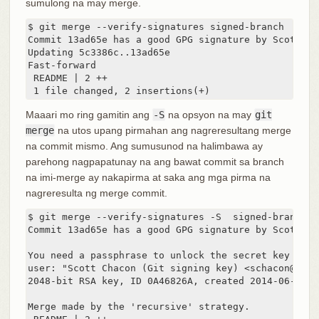
sumulong na may merge.
$ git merge --verify-signatures signed-branch

Commit 13ad65e has a good GPG signature by Scott Ch
Updating 5c3386c..13ad65e

Fast-forward

 README | 2 ++

 1 file changed, 2 insertions(+)
Maaari mo ring gamitin ang
-S
na opsyon na may
git
merge
na utos upang pirmahan ang nagreresultang merge
na commit mismo. Ang sumusunod na halimbawa ay
parehong nagpapatunay na ang bawat commit sa branch
na imi-merge ay nakapirma at saka ang mga pirma na
nagreresulta ng merge commit.
$ git merge --verify-signatures -S  signed-branch

Commit 13ad65e has a good GPG signature by Scott Ch
You need a passphrase to unlock the secret key for

user: "Scott Chacon (Git signing key) <schacon@gmail
2048-bit RSA key, ID 0A46826A, created 2014-06-04

Merge made by the 'recursive' strategy.
