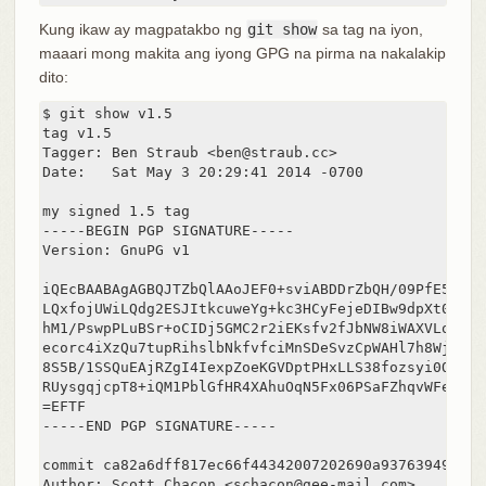
Kung ikaw ay magpatakbo ng
git show
sa tag na iyon,
maaari mong makita ang iyong GPG na pirma na nakalakip
dito:
$ git show v1.5

tag v1.5

Tagger: Ben Straub <ben@straub.cc>

Date:   Sat May 3 20:29:41 2014 -0700

my signed 1.5 tag

-----BEGIN PGP SIGNATURE-----

Version: GnuPG v1

iQEcBAABAgAGBQJTZbQlAAoJEF0+sviABDDrZbQH/09PfE51KPV
LQxfojUWiLQdg2ESJItkcuweYg+kc3HCyFejeDIBw9dpXt00rY2
hM1/PswpPLuBSr+oCIDj5GMC2r2iEKsfv2fJbNW8iWAXVLoWZRF
ecorc4iXzQu7tupRihslbNkfvfciMnSDeSvzCpWAHl7h8Wj6hhq
8S5B/1SSQuEAjRZgI4IexpZoeKGVDptPHxLLS38fozsyi0QyDyz
RUysgqjcpT8+iQM1PblGfHR4XAhuOqN5Fx06PSaFZhqvWFezJ28
=EFTF

-----END PGP SIGNATURE-----

commit ca82a6dff817ec66f44342007202690a93763949

Author: Scott Chacon <schacon@gee-mail.com>
