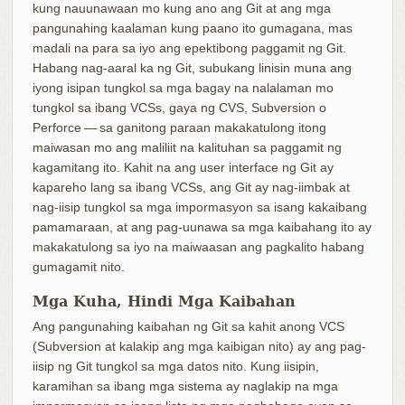
kung nauunawaan mo kung ano ang Git at ang mga
pangunahing kaalaman kung paano ito gumagana, mas
madali na para sa iyo ang epektibong paggamit ng Git.
Habang nag-aaral ka ng Git, subukang linisin muna ang
iyong isipan tungkol sa mga bagay na nalalaman mo
tungkol sa ibang VCSs, gaya ng CVS, Subversion o
Perforce — sa ganitong paraan makakatulong itong
maiwasan mo ang maliliit na kalituhan sa paggamit ng
kagamitang ito. Kahit na ang user interface ng Git ay
kapareho lang sa ibang VCSs, ang Git ay nag-iimbak at
nag-iisip tungkol sa mga impormasyon sa isang kakaibang
pamamaraan, at ang pag-uunawa sa mga kaibahang ito ay
makakatulong sa iyo na maiwaasan ang pagkalito habang
gumagamit nito.
Mga Kuha, Hindi Mga Kaibahan
Ang pangunahing kaibahan ng Git sa kahit anong VCS
(Subversion at kalakip ang mga kaibigan nito) ay ang pag-
iisip ng Git tungkol sa mga datos nito. Kung iisipin,
karamihan sa ibang mga sistema ay naglakip na mga