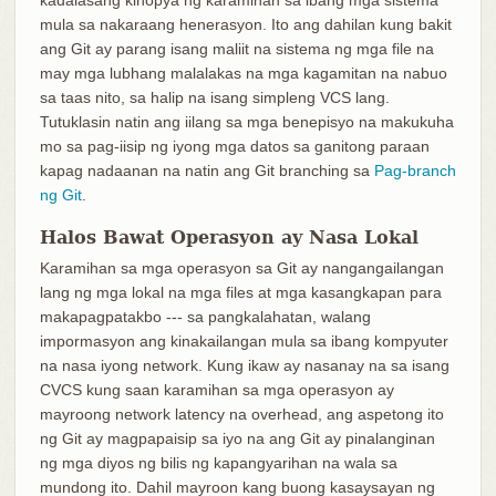
kadalasang kinopya ng karamihan sa ibang mga sistema
mula sa nakaraang henerasyon. Ito ang dahilan kung bakit
ang Git ay parang isang maliit na sistema ng mga file na
may mga lubhang malalakas na mga kagamitan na nabuo
sa taas nito, sa halip na isang simpleng VCS lang.
Tutuklasin natin ang iilang sa mga benepisyo na makukuha
mo sa pag-iisip ng iyong mga datos sa ganitong paraan
kapag nadaanan na natin ang Git branching sa
Pag-branch
ng Git
.
Halos Bawat Operasyon ay Nasa Lokal
Karamihan sa mga operasyon sa Git ay nangangailangan
lang ng mga lokal na mga files at mga kasangkapan para
makapagpatakbo --- sa pangkalahatan, walang
impormasyon ang kinakailangan mula sa ibang kompyuter
na nasa iyong network. Kung ikaw ay nasanay na sa isang
CVCS kung saan karamihan sa mga operasyon ay
mayroong network latency na overhead, ang aspetong ito
ng Git ay magpapaisip sa iyo na ang Git ay pinalanginan
ng mga diyos ng bilis ng kapangyarihan na wala sa
mundong ito. Dahil mayroon kang buong kasaysayan ng