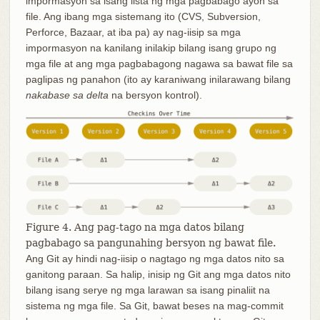
impormasyon sa isang lista ng mga pagbabago ayon sa
file. Ang ibang mga sistemang ito (CVS, Subversion,
Perforce, Bazaar, at iba pa) ay nag-iisip sa mga
impormasyon na kanilang inilakip bilang isang grupo ng
mga file at ang mga pagbabagong nagawa sa bawat file sa
paglipas ng panahon (ito ay karaniwang inilarawang bilang
nakabase sa delta
na bersyon kontrol).
Figure 4. Ang pag-tago na mga datos bilang
pagbabago sa pangunahing bersyon ng bawat file.
Ang Git ay hindi nag-iisip o nagtago ng mga datos nito sa
ganitong paraan. Sa halip, inisip ng Git ang mga datos nito
bilang isang serye ng mga larawan sa isang pinaliit na
sistema ng mga file. Sa Git, bawat beses na mag-commit