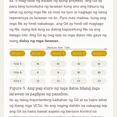
ka, o mag-save ng estado ng iyong proyekto, ang Git ay
para lang kumukuha ng larawan kung ano ang hitsura ng
lahat ng iyong mga file sa oras na iyon at nagtago ng isang
reperensya sa larawan na ito. Para mas mabisa, kung ang
mga file ay hindi nababago, ang Git ay hindi ulit magtago
ng file, isang link lang sa dating kaparehong file na ang
itatago nito. Ang Git ay nag-iisip sa mga datos nito gaya ng
isang
daloy ng mga larawan
.
Figure 5. Ang pag-store ng mga datos bilang mga
larawan sa paglipas ng panahon.
Ito ay isang importanteng kaibahan ng Git at sa halos lahat
ng ibang mga VCSs. Ito ang naging dahilin na nakapag-isip
ang Git sa halos bawat aspeto ng bersyon kontrol na