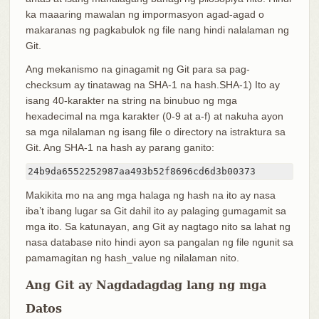
ka maaaring mawalan ng impormasyon agad-agad o
makaranas ng pagkabulok ng file nang hindi nalalaman ng
Git.
Ang mekanismo na ginagamit ng Git para sa pag-
checksum ay tinatawag na SHA-1 na hash.SHA-1) Ito ay
isang 40-karakter na string na binubuo ng mga
hexadecimal na mga karakter (0-9 at a-f) at nakuha ayon
sa mga nilalaman ng isang file o directory na istraktura sa
Git. Ang SHA-1 na hash ay parang ganito:
24b9da6552252987aa493b52f8696cd6d3b00373
Makikita mo na ang mga halaga ng hash na ito ay nasa
iba’t ibang lugar sa Git dahil ito ay palaging gumagamit sa
mga ito. Sa katunayan, ang Git ay nagtago nito sa lahat ng
nasa database nito hindi ayon sa pangalan ng file ngunit sa
pamamagitan ng hash_value ng nilalaman nito.
Ang Git ay Nagdadagdag lang ng mga
Datos