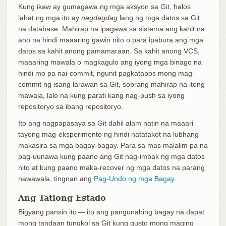
Kung ikaw ay gumagawa ng mga aksyon sa Git, halos
lahat ng mga ito ay
nagdagdag
lang ng mga datos sa Git
na database. Mahirap na ipagawa sa sistema ang kahit na
ano na hindi maaaring gawin nito o para ipabura ang mga
datos sa kahit anong pamamaraan. Sa kahit anong VCS,
maaaring mawala o magkagulo ang iyong mga binago na
hindi mo pa nai-commit, ngunit pagkatapos mong mag-
commit ng isang larawan sa Git, sobrang mahirap na itong
mawala, lalo na kung parati kang nag-push sa iyong
repositoryo sa ibang repositoryo.
Ito ang nagpapasaya sa Git dahil alam natin na maaari
tayong mag-eksperimento ng hindi natatakot na lubhang
makasira sa mga bagay-bagay. Para sa mas malalim pa na
pag-uunawa kung paano ang Git nag-imbak ng mga datos
nito at kung paano maka-recover ng mga datos na parang
nawawala, tingnan ang
Pag-Undo ng mga Bagay
.
Ang Tatlong Estado
Bigyang pansin ito — ito ang pangunahing bagay na dapat
mong tandaan tungkol sa Git kung gusto mong maging