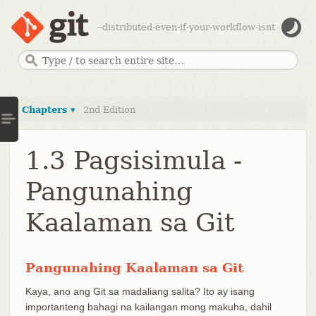
--distributed-even-if-your-workflow-isnt
Chapters ▾
2nd Edition
1.3 Pagsisimula -
Pangunahing
Kaalaman sa Git
Pangunahing Kaalaman sa Git
Kaya, ano ang Git sa madaliang salita? Ito ay isang
importanteng bahagi na kailangan mong makuha, dahil