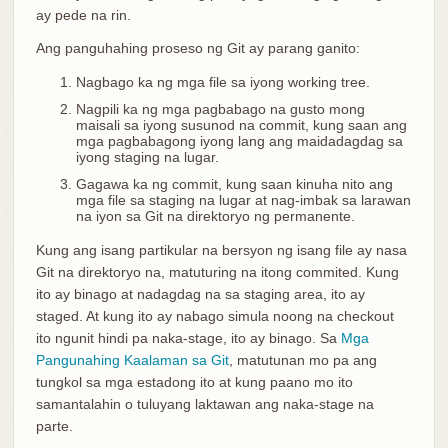
ay pede na rin.
Ang panguhahing proseso ng Git ay parang ganito:
Nagbago ka ng mga file sa iyong working tree.
Nagpili ka ng mga pagbabago na gusto mong
maisali sa iyong susunod na commit, kung saan ang
mga pagbabagong iyong lang ang maidadagdag sa
iyong staging na lugar.
Gagawa ka ng commit, kung saan kinuha nito ang
mga file sa staging na lugar at nag-imbak sa larawan
na iyon sa Git na direktoryo ng permanente.
Kung ang isang partikular na bersyon ng isang file ay nasa
Git na direktoryo na, matuturing na itong commited. Kung
ito ay binago at nadagdag na sa staging area, ito ay
staged. At kung ito ay nabago simula noong na checkout
ito ngunit hindi pa naka-stage, ito ay binago. Sa
Mga
Pangunahing Kaalaman sa Git
, matutunan mo pa ang
tungkol sa mga estadong ito at kung paano mo ito
samantalahin o tuluyang laktawan ang naka-stage na
parte.