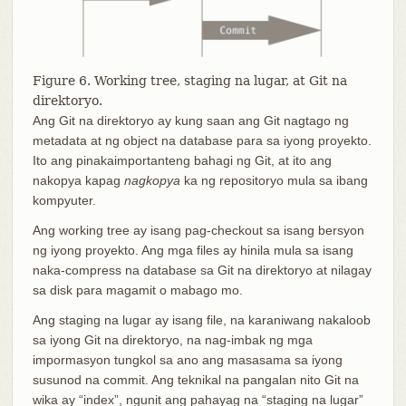
Figure 6. Working tree, staging na lugar, at Git na
direktoryo.
Ang Git na direktoryo ay kung saan ang Git nagtago ng
metadata at ng object na database para sa iyong proyekto.
Ito ang pinakaimportanteng bahagi ng Git, at ito ang
nakopya kapag
nagkopya
ka ng repositoryo mula sa ibang
kompyuter.
Ang working tree ay isang pag-checkout sa isang bersyon
ng iyong proyekto. Ang mga files ay hinila mula sa isang
naka-compress na database sa Git na direktoryo at nilagay
sa disk para magamit o mabago mo.
Ang staging na lugar ay isang file, na karaniwang nakaloob
sa iyong Git na direktoryo, na nag-imbak ng mga
impormasyon tungkol sa ano ang masasama sa iyong
susunod na commit. Ang teknikal na pangalan nito Git na
wika ay “index”, ngunit ang pahayag na “staging na lugar”