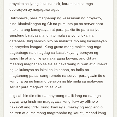
proyekto sa iyong lokal na disk, karamihan sa mga
operasyon ay nagagawa agad.
Halimbawa, para maghanap ng kasasayan ng proyekto,
hindi kinakailangan ng Git na pumunta pa sa server para
makuha ang kasaysayan at para ipakita ito para sa iyo —
simpleng binabasa lang nito mula sa iyong lokal na
database. Ibig sabihin nito na makikita mo ang kasaysayan
ng proyekto kaagad. Kung gusto mong makita ang mga
pagbabago na dinagdag sa kasalukuyang bersyon ng
isang file at ang file sa nakaraang buwan, ang Git ay
maaring maghanap sa file sa nakaraang buwan at gumawa
ng kalkulasyon sa lokal na kaibahan, sa halip na
magtanong pa sa isang remote na server para gawin ito o
kumuha pa ng lumang bersyon ng file mula sa malayong
server para magawa ito sa lokal.
Ibig sabihin din nito na mayroong maliit lang na na mga
bagay ang hindi mo magagawa kung ikaw ay offline o
naka-off ang VPN. Kung ikaw ay sumakay ng eroplano o
ng tren at gusto mong magtrabaho ng kaunti, maaari kang