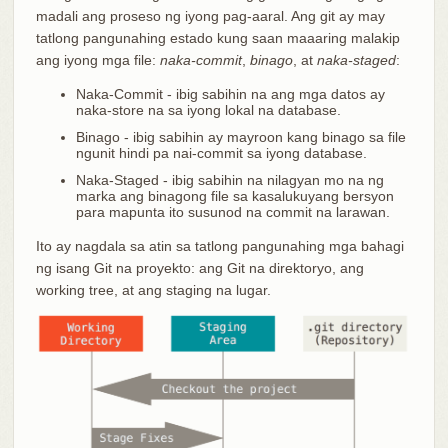
madali ang proseso ng iyong pag-aaral. Ang git ay may
tatlong pangunahing estado kung saan maaaring malakip
ang iyong mga file:
naka-commit
,
binago
, at
naka-staged
:
Naka-Commit - ibig sabihin na ang mga datos ay
naka-store na sa iyong lokal na database.
Binago - ibig sabihin ay mayroon kang binago sa file
ngunit hindi pa nai-commit sa iyong database.
Naka-Staged - ibig sabihin na nilagyan mo na ng
marka ang binagong file sa kasalukuyang bersyon
para mapunta ito susunod na commit na larawan.
Ito ay nagdala sa atin sa tatlong pangunahing mga bahagi
ng isang Git na proyekto: ang Git na direktoryo, ang
working tree, at ang staging na lugar.