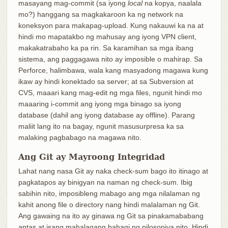
masayang mag-commit (sa iyong
local
na kopya, naalala
mo?) hanggang sa magkakaroon ka ng network na
koneksyon para makapag-upload. Kung nakauwi ka na at
hindi mo mapatakbo ng mahusay ang iyong VPN client,
makakatrabaho ka pa rin. Sa karamihan sa mga ibang
sistema, ang paggagawa nito ay imposible o mahirap. Sa
Perforce, halimbawa, wala kang masyadong magawa kung
ikaw ay hindi konektado sa server; at sa Subversion at
CVS, maaari kang mag-edit ng mga files, ngunit hindi mo
maaaring i-commit ang iyong mga binago sa iyong
database (dahil ang iyong database ay offline). Parang
maliit lang ito na bagay, ngunit masusurpresa ka sa
malaking pagbabago na magawa nito.
Ang Git ay Mayroong Integridad
Lahat nang nasa Git ay naka check-sum bago ito itinago at
pagkatapos ay binigyan na naman ng check-sum. Ibig
sabihin nito, imposibleng mabago ang mga nilalaman ng
kahit anong file o directory nang hindi malalaman ng Git.
Ang gawaing na ito ay ginawa ng Git sa pinakamababang
antas at isang mahalagang bahagi ng pilosopiya nito. Hindi