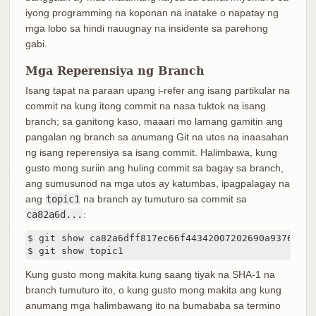
iyong programming na koponan na inatake o napatay ng
mga lobo sa hindi nauugnay na insidente sa parehong
gabi.
Mga Reperensiya ng Branch
Isang tapat na paraan upang i-refer ang isang partikular na
commit na kung itong commit na nasa tuktok na isang
branch; sa ganitong kaso, maaari mo lamang gamitin ang
pangalan ng branch sa anumang Git na utos na inaasahan
ng isang reperensiya sa isang commit. Halimbawa, kung
gusto mong suriin ang huling commit sa bagay sa branch,
ang sumusunod na mga utos ay katumbas, ipagpalagay na
ang
topic1
na branch ay tumuturo sa commit sa
ca82a6d...
:
$ git show ca82a6dff817ec66f44342007202690a93763949

$ git show topic1
Kung gusto mong makita kung saang tiyak na SHA-1 na
branch tumuturo ito, o kung gusto mong makita ang kung
anumang mga halimbawang ito na bumababa sa termino