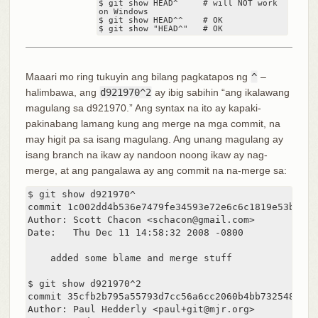
$ git show HEAD^     # will NOT work 
on Windows

$ git show HEAD^^    # OK

$ git show "HEAD^"   # OK
Maaari mo ring tukuyin ang bilang pagkatapos ng
^
–
halimbawa, ang
d921970^2
ay ibig sabihin “ang ikalawang
magulang sa d921970.” Ang syntax na ito ay kapaki-
pakinabang lamang kung ang merge na mga commit, na
may higit pa sa isang magulang. Ang unang magulang ay
isang branch na ikaw ay nandoon noong ikaw ay nag-
merge, at ang pangalawa ay ang commit na na-merge sa:
$ git show d921970^

commit 1c002dd4b536e7479fe34593e72e6c6c1819e53b

Author: Scott Chacon <schacon@gmail.com>

Date:   Thu Dec 11 14:58:32 2008 -0800

    added some blame and merge stuff

$ git show d921970^2

commit 35cfb2b795a55793d7cc56a6cc2060b4bb732548

Author: Paul Hedderly <paul+git@mjr.org>
