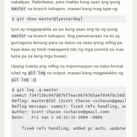
nakalipas. Halimbawa, para makita kung saan ang iyong
master
na branch kahapon, maaari kang mag-type ng
$ git show master@{yesterday}
Iyon ay magpapakita sa iyo kung saan ang tip ng iyong
master
na branch kahapon. Ang pamamaraan na ito ay
gumagana lamang para sa datos na nasa iyong reflog pa,
kaya ikaw ay hindi makagamit nito ng mga commit na mas
luma pa sa ilang mga buwan.
Upang makita ang reflog na impormasyon na naka-format
tulad ng
git log
na output, maaari kang magpatakbo ng
git log -g
:
$ git log -g master

commit 734713bc047d87bf7eac9674765ae793478c50d3

Reflog: master@{0} (Scott Chacon <schacon@gmail.com>
Reflog message: commit: fixed refs handling, added 
Author: Scott Chacon <schacon@gmail.com>

Date:   Fri Jan 2 18:32:33 2009 -0800

    fixed refs handling, added gc auto, updated test