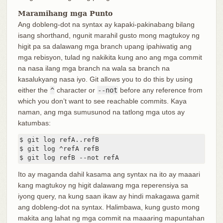
Maramihang mga Punto
Ang dobleng-dot na syntax ay kapaki-pakinabang bilang
isang shorthand, ngunit marahil gusto mong magtukoy ng
higit pa sa dalawang mga branch upang ipahiwatig ang
mga rebisyon, tulad ng nakikita kung ano ang mga commit
na nasa ilang mga branch na wala sa branch na
kasalukyang nasa iyo. Git allows you to do this by using
either the
^
character or
--not
before any reference from
which you don’t want to see reachable commits. Kaya
naman, ang mga sumusunod na tatlong mga utos ay
katumbas:
$ git log refA..refB

$ git log ^refA refB

$ git log refB --not refA
Ito ay maganda dahil kasama ang syntax na ito ay maaari
kang magtukoy ng higit dalawang mga reperensiya sa
iyong query, na kung saan ikaw ay hindi makagawa gamit
ang dobleng-dot na syntax. Halimbawa, kung gusto mong
makita ang lahat ng mga commit na maaaring mapuntahan