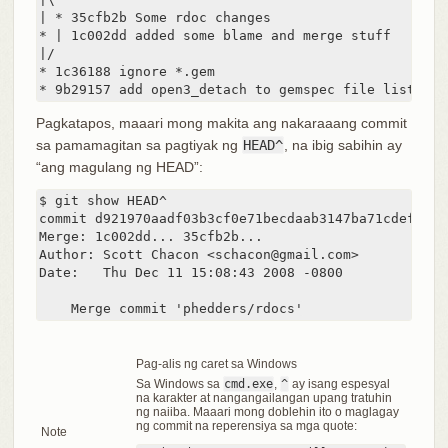
| * 35cfb2b Some rdoc changes

* | 1c002dd added some blame and merge stuff

|/

* 1c36188 ignore *.gem

* 9b29157 add open3_detach to gemspec file list
Pagkatapos, maaari mong makita ang nakaraaang commit
sa pamamagitan sa pagtiyak ng
HEAD^
, na ibig sabihin ay
“ang magulang ng HEAD”:
$ git show HEAD^

commit d921970aadf03b3cf0e71becdaab3147ba71cdef

Merge: 1c002dd... 35cfb2b...

Author: Scott Chacon <schacon@gmail.com>

Date:   Thu Dec 11 15:08:43 2008 -0800

    Merge commit 'phedders/rdocs'
Pag-alis ng caret sa Windows
Sa Windows sa
cmd.exe
,
^
ay isang espesyal
na karakter at nangangailangan upang tratuhin
ng naiiba. Maaari mong doblehin ito o maglagay
ng commit na reperensiya sa mga quote:
Note