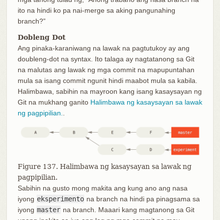
ito na hindi ko pa nai-merge sa aking pangunahing
branch?”
Dobleng Dot
Ang pinaka-karaniwang na lawak na pagtutukoy ay ang
doubleng-dot na syntax. Ito talaga ay nagtatanong sa Git
na malutas ang lawak ng mga commit na mapupuntahan
mula sa isang commit ngunit hindi maabot mula sa kabila.
Halimbawa, sabihin na mayroon kang isang kasaysayan ng
Git na mukhang ganito
Halimbawa ng kasaysayan sa lawak
ng pagpipilian.
.
Figure 137. Halimbawa ng kasaysayan sa lawak ng
pagpipilian.
Sabihin na gusto mong makita ang kung ano ang nasa
iyong
eksperimento
na branch na hindi pa pinagsama sa
iyong
master
na branch. Maaari kang magtanong sa Git