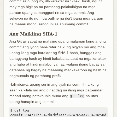
commit sa buong ito, 40-karakter na SHA-1 hash, ngunit
may mga higit pa na pantaong-palakaibigan na mga
paraan upang sumangguni rin sa mga commit. Ang
seksyon na ito ng mga outline ng iba’t ibang mga paraan
na maaari mong isangguni sa anumang commit.
Ang Maikling SHA-1
Ang Git ay sapat na matalino upang malaman kung anong
commit ang iyong nare-refer na kung bigyan mo ang mga
unang ilang mga karakter ng SHA-1 hash, hangga’t ang
bahagyang hash ay hindi bababa sa apat na mga karakter
ang haba at hindi malabo; yan ay, walang ibang bagay sa
database ng bagay na maaaring magkakaroon ng hash na
nagmumula ng parehong prefix.
Halimbawa, upang suriin ang tiyak na commit na kung
saan ka kilala mo ang dinagdag na ilang mga pag-andar,
maaari mong patakbuhin muna ang
git log
na utos
upang hanapin ang commit:
$ git log

commit 734713bc047d87bf7eac9674765ae793478c50d3
