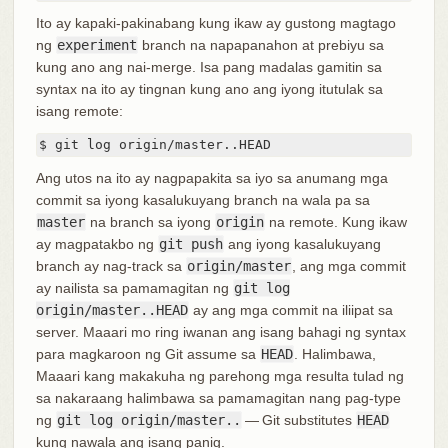
Ito ay kapaki-pakinabang kung ikaw ay gustong magtago
ng
experiment
branch na napapanahon at prebiyu sa
kung ano ang nai-merge. Isa pang madalas gamitin sa
syntax na ito ay tingnan kung ano ang iyong itutulak sa
isang remote:
$ git log origin/master..HEAD
Ang utos na ito ay nagpapakita sa iyo sa anumang mga
commit sa iyong kasalukuyang branch na wala pa sa
master
na branch sa iyong
origin
na remote. Kung ikaw
ay magpatakbo ng
git push
ang iyong kasalukuyang
branch ay nag-track sa
origin/master
, ang mga commit
ay nailista sa pamamagitan ng
git log
origin/master..HEAD
ay ang mga commit na iliipat sa
server. Maaari mo ring iwanan ang isang bahagi ng syntax
para magkaroon ng Git assume sa
HEAD
. Halimbawa,
Maaari kang makakuha ng parehong mga resulta tulad ng
sa nakaraang halimbawa sa pamamagitan nang pag-type
ng
git log origin/master..
— Git substitutes
HEAD
kung nawala ang isang panig.