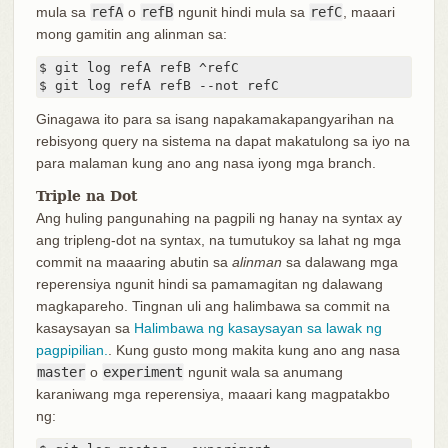
mula sa
refA
o
refB
ngunit hindi mula sa
refC
, maaari
mong gamitin ang alinman sa:
$ git log refA refB ^refC

$ git log refA refB --not refC
Ginagawa ito para sa isang napakamakapangyarihan na
rebisyong query na sistema na dapat makatulong sa iyo na
para malaman kung ano ang nasa iyong mga branch.
Triple na Dot
Ang huling pangunahing na pagpili ng hanay na syntax ay
ang tripleng-dot na syntax, na tumutukoy sa lahat ng mga
commit na maaaring abutin sa
alinman
sa dalawang mga
reperensiya ngunit hindi sa pamamagitan ng dalawang
magkapareho. Tingnan uli ang halimbawa sa commit na
kasaysayan sa
Halimbawa ng kasaysayan sa lawak ng
pagpipilian.
. Kung gusto mong makita kung ano ang nasa
master
o
experiment
ngunit wala sa anumang
karaniwang mga reperensiya, maaari kang magpatakbo
ng: