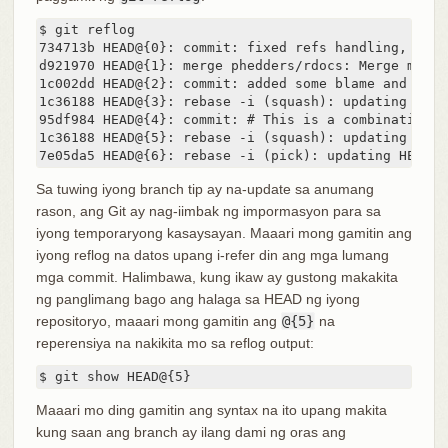
$ git reflog

734713b HEAD@{0}: commit: fixed refs handling, adde
d921970 HEAD@{1}: merge phedders/rdocs: Merge made 
1c002dd HEAD@{2}: commit: added some blame and merge
1c36188 HEAD@{3}: rebase -i (squash): updating HEAD

95df984 HEAD@{4}: commit: # This is a combination o
1c36188 HEAD@{5}: rebase -i (squash): updating HEAD

7e05da5 HEAD@{6}: rebase -i (pick): updating HEAD
Sa tuwing iyong branch tip ay na-update sa anumang
rason, ang Git ay nag-iimbak ng impormasyon para sa
iyong temporaryong kasaysayan. Maaari mong gamitin ang
iyong reflog na datos upang i-refer din ang mga lumang
mga commit. Halimbawa, kung ikaw ay gustong makakita
ng panglimang bago ang halaga sa HEAD ng iyong
repositoryo, maaari mong gamitin ang
@{5}
na
reperensiya na nakikita mo sa reflog output:
$ git show HEAD@{5}
Maaari mo ding gamitin ang syntax na ito upang makita
kung saan ang branch ay ilang dami ng oras ang