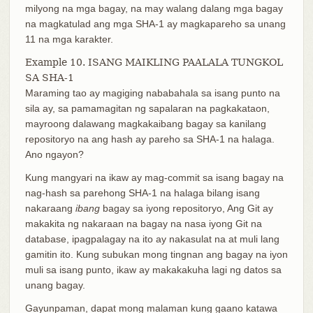
milyong na mga bagay, na may walang dalang mga bagay
na magkatulad ang mga SHA-1 ay magkapareho sa unang
11 na mga karakter.
Example 10. ISANG MAIKLING PAALALA TUNGKOL
SA SHA-1
Maraming tao ay magiging nababahala sa isang punto na
sila ay, sa pamamagitan ng sapalaran na pagkakataon,
mayroong dalawang magkakaibang bagay sa kanilang
repositoryo na ang hash ay pareho sa SHA-1 na halaga.
Ano ngayon?
Kung mangyari na ikaw ay mag-commit sa isang bagay na
nag-hash sa parehong SHA-1 na halaga bilang isang
nakaraang
ibang
bagay sa iyong repositoryo, Ang Git ay
makakita ng nakaraan na bagay na nasa iyong Git na
database, ipagpalagay na ito ay nakasulat na at muli lang
gamitin ito. Kung subukan mong tingnan ang bagay na iyon
muli sa isang punto, ikaw ay makakakuha lagi ng datos sa
unang bagay.
Gayunpaman, dapat mong malaman kung gaano katawa