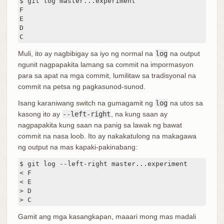
$ git log master...experiment

F

E

D

C
Muli, ito ay nagbibigay sa iyo ng normal na
log
na output
ngunit nagpapakita lamang sa commit na impormasyon
para sa apat na mga commit, lumilitaw sa tradisyonal na
commit na petsa ng pagkasunod-sunod.
Isang karaniwang switch na gumagamit ng
log
na utos sa
kasong ito ay
--left-right
, na kung saan ay
nagpapakita kung saan na panig sa lawak ng bawat
commit na nasa loob. Ito ay nakakatulong na makagawa
ng output na mas kapaki-pakinabang:
$ git log --left-right master...experiment

< F

< E

> D

> C
Gamit ang mga kasangkapan, maaari mong mas madali