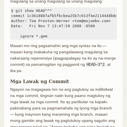
magulang sa unang magulang sa unang magulang:
$ git show HEAD^^^

commit 1c3618887afb5fbcbea25b7c013f4e2114448b8d

Author: Tom Preston-Werner <tom@mojombo.com>

Date:   Fri Nov 7 13:47:59 2008 -0500

    ignore *.gem
Maaari mo ring pagsamahin ang mga syntax na ito —
maaari kang makakuha ng pangalawang magulang sa
nakaraang reperensiya (ipagpapalagay na ito ay na-merge
commit) sa pamamagitan ng paggamit ng
HEAD~3^2
, at
iba pa.
Mga Lawak ng Commit
Ngayon na magagawa mo na ang pagtukoy sa indibidwal
na mga commit, tingnan natin kung paano magtukoy ng
mga lawak sa mga commit. Ito ay partikular na kapaki-
pakinabang para sa pagmamahala ng iyong mga branch
— kung mayroon kang maraming mga branch, maaari
mong gamitin ang lawak ng pagtutukoy upang sagutin ang
mga tanong tulad ng, “Anong trabaho ang nasa branch na