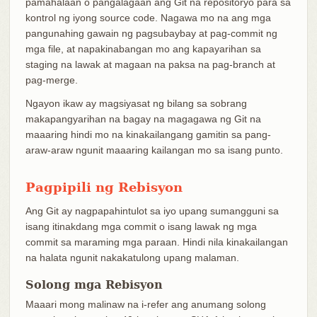
pamahalaan o pangalagaan ang Git na repositoryo para sa
kontrol ng iyong source code. Nagawa mo na ang mga
pangunahing gawain ng pagsubaybay at pag-commit ng
mga file, at napakinabangan mo ang kapayarihan sa
staging na lawak at magaan na paksa na pag-branch at
pag-merge.
Ngayon ikaw ay magsiyasat ng bilang sa sobrang
makapangyarihan na bagay na magagawa ng Git na
maaaring hindi mo na kinakailangang gamitin sa pang-
araw-araw ngunit maaaring kailangan mo sa isang punto.
Pagpipili ng Rebisyon
Ang Git ay nagpapahintulot sa iyo upang sumangguni sa
isang itinakdang mga commit o isang lawak ng mga
commit sa maraming mga paraan. Hindi nila kinakailangan
na halata ngunit nakakatulong upang malaman.
Solong mga Rebisyon
Maaari mong malinaw na i-refer ang anumang solong