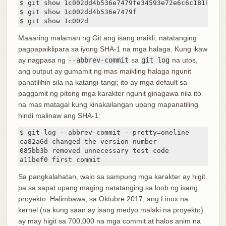
$ git show 1c002dd4b536e7479fe34593e72e6c6c1819e53b

$ git show 1c002dd4b536e7479f

$ git show 1c002d
Maaaring malaman ng Git ang isang maikli, natatanging
pagpapaiklipara sa iyong SHA-1 na mga halaga. Kung ikaw
ay nagpasa ng
--abbrev-commit
sa
git log
na utos,
ang output ay gumamit ng mas maikling halaga ngunit
panatilihin sila na katangi-tangi; ito ay mga default sa
paggamit ng pitong mga karakter ngunit ginagawa nila ito
na mas matagal kung kinakailangan upang mapanatiling
hindi malinaw ang SHA-1:
$ git log --abbrev-commit --pretty=oneline

ca82a6d changed the version number

085bb3b removed unnecessary test code

a11bef0 first commit
Sa pangkalahatan, walo sa sampung mga karakter ay higit
pa sa sapat upang maging natatanging sa loob ng isang
proyekto. Halimbawa, sa Oktubre 2017, ang Linux na
kernel (na kung saan ay isang medyo malaki na proyekto)
ay may higit sa 700,000 na mga commit at halos anim na