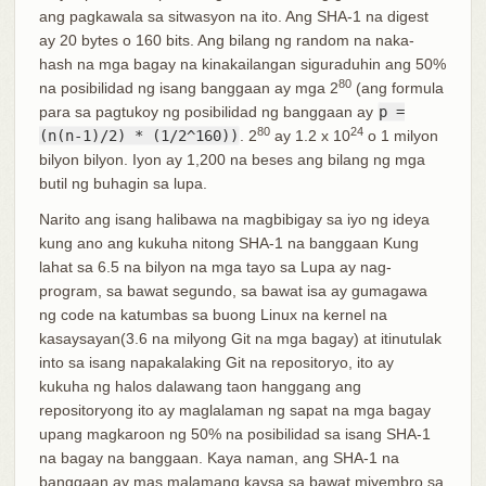
ang pagkawala sa sitwasyon na ito. Ang SHA-1 na digest
ay 20 bytes o 160 bits. Ang bilang ng random na naka-
hash na mga bagay na kinakailangan siguraduhin ang 50%
80
na posibilidad ng isang banggaan ay mga 2
(ang formula
para sa pagtukoy ng posibilidad ng banggaan ay
p =
80
24
(n(n-1)/2) * (1/2^160))
. 2
ay 1.2 x 10
o 1 milyon
bilyon bilyon. Iyon ay 1,200 na beses ang bilang ng mga
butil ng buhagin sa lupa.
Narito ang isang halibawa na magbibigay sa iyo ng ideya
kung ano ang kukuha nitong SHA-1 na banggaan Kung
lahat sa 6.5 na bilyon na mga tayo sa Lupa ay nag-
program, sa bawat segundo, sa bawat isa ay gumagawa
ng code na katumbas sa buong Linux na kernel na
kasaysayan(3.6 na milyong Git na mga bagay) at itinutulak
into sa isang napakalaking Git na repositoryo, ito ay
kukuha ng halos dalawang taon hanggang ang
repositoryong ito ay maglalaman ng sapat na mga bagay
upang magkaroon ng 50% na posibilidad sa isang SHA-1
na bagay na banggaan. Kaya naman, ang SHA-1 na
banggaan ay mas malamang kaysa sa bawat miyembro sa