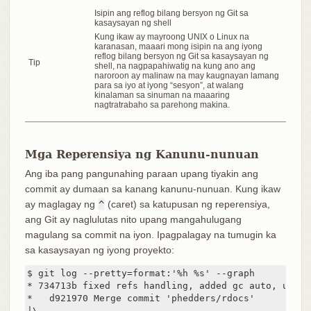
Isipin ang reflog bilang bersyon ng Git sa
kasaysayan ng shell
Kung ikaw ay mayroong UNIX o Linux na
karanasan, maaari mong isipin na ang iyong
reflog bilang bersyon ng Git sa kasaysayan ng
Tip
shell, na nagpapahiwatig na kung ano ang
naroroon ay malinaw na may kaugnayan lamang
para sa iyo at iyong “sesyon”, at walang
kinalaman sa sinuman na maaaring
nagtratrabaho sa parehong makina.
Mga Reperensiya ng Kanunu-nunuan
Ang iba pang pangunahing paraan upang tiyakin ang
commit ay dumaan sa kanang kanunu-nunuan. Kung ikaw
ay maglagay ng
^
(caret) sa katupusan ng reperensiya,
ang Git ay naglulutas nito upang mangahulugang
magulang sa commit na iyon. Ipagpalagay na tumugin ka
sa kasaysayan ng iyong proyekto:
$ git log --pretty=format:'%h %s' --graph

* 734713b fixed refs handling, added gc auto, update
*   d921970 Merge commit 'phedders/rdocs'

|\
