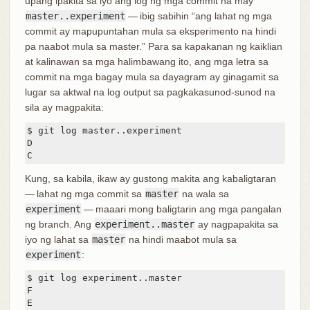
upang ipakita sa iyo ang log ng mga commit na may
master..experiment
— ibig sabihin “ang lahat ng mga
commit ay mapupuntahan mula sa eksperimento na hindi
pa naabot mula sa master.” Para sa kapakanan ng kaiklian
at kalinawan sa mga halimbawang ito, ang mga letra sa
commit na mga bagay mula sa dayagram ay ginagamit sa
lugar sa aktwal na log output sa pagkakasunod-sunod na
sila ay magpakita:
$ git log master..experiment

D

C
Kung, sa kabila, ikaw ay gustong makita ang kabaligtaran
— lahat ng mga commit sa
master
na wala sa
experiment
— maaari mong baligtarin ang mga pangalan
ng branch. Ang
experiment..master
ay nagpapakita sa
iyo ng lahat sa
master
na hindi maabot mula sa
experiment
:
$ git log experiment..master

F

E