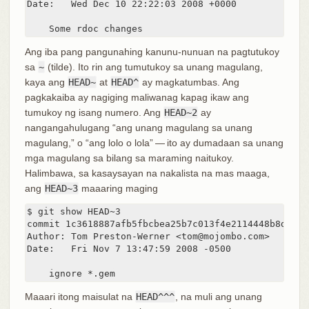
Date:   Wed Dec 10 22:22:03 2008 +0000

    Some rdoc changes
Ang iba pang pangunahing kanunu-nunuan na pagtutukoy
sa
~
(tilde). Ito rin ang tumutukoy sa unang magulang,
kaya ang
HEAD~
at
HEAD^
ay magkatumbas. Ang
pagkakaiba ay nagiging maliwanag kapag ikaw ang
tumukoy ng isang numero. Ang
HEAD~2
ay
nangangahulugang “ang unang magulang sa unang
magulang,” o “ang lolo o lola” — ito ay dumadaan sa unang
mga magulang sa bilang sa maraming naitukoy.
Halimbawa, sa kasaysayan na nakalista na mas maaga,
ang
HEAD~3
maaaring maging
$ git show HEAD~3

commit 1c3618887afb5fbcbea25b7c013f4e2114448b8d

Author: Tom Preston-Werner <tom@mojombo.com>

Date:   Fri Nov 7 13:47:59 2008 -0500

    ignore *.gem
Maaari itong maisulat na
HEAD^^^
, na muli ang unang