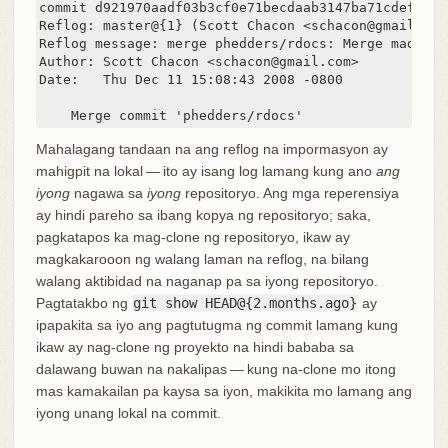
commit d921970aadf03b3cf0e71becdaab3147ba71cdef

Reflog: master@{1} (Scott Chacon <schacon@gmail.com>
Reflog message: merge phedders/rdocs: Merge made by
Author: Scott Chacon <schacon@gmail.com>

Date:   Thu Dec 11 15:08:43 2008 -0800

    Merge commit 'phedders/rdocs'
Mahalagang tandaan na ang reflog na impormasyon ay
mahigpit na lokal — ito ay isang log lamang kung ano
ang
iyong
nagawa sa
iyong
repositoryo. Ang mga reperensiya
ay hindi pareho sa ibang kopya ng repositoryo; saka,
pagkatapos ka mag-clone ng repositoryo, ikaw ay
magkakarooon ng walang laman na reflog, na bilang
walang aktibidad na naganap pa sa iyong repositoryo.
Pagtatakbo ng
git show HEAD@{2.months.ago}
ay
ipapakita sa iyo ang pagtutugma ng commit lamang kung
ikaw ay nag-clone ng proyekto na hindi bababa sa
dalawang buwan na nakalipas — kung na-clone mo itong
mas kamakailan pa kaysa sa iyon, makikita mo lamang ang
iyong unang lokal na commit.