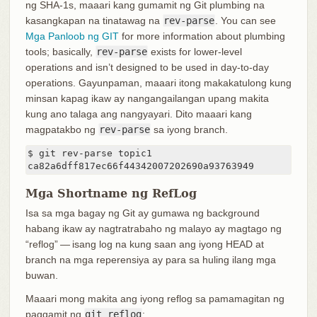
ng SHA-1s, maaari kang gumamit ng Git plumbing na
kasangkapan na tinatawag na
rev-parse
. You can see
Mga Panloob ng GIT
for more information about plumbing
tools; basically,
rev-parse
exists for lower-level
operations and isn’t designed to be used in day-to-day
operations. Gayunpaman, maaari itong makakatulong kung
minsan kapag ikaw ay nangangailangan upang makita
kung ano talaga ang nangyayari. Dito maaari kang
magpatakbo ng
rev-parse
sa iyong branch.
$ git rev-parse topic1

ca82a6dff817ec66f44342007202690a93763949
Mga Shortname ng RefLog
Isa sa mga bagay ng Git ay gumawa ng background
habang ikaw ay nagtratrabaho ng malayo ay magtago ng
“reflog” — isang log na kung saan ang iyong HEAD at
branch na mga reperensiya ay para sa huling ilang mga
buwan.
Maaari mong makita ang iyong reflog sa pamamagitan ng
paggamit ng
git reflog
: