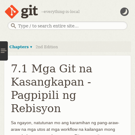
--everything-is-local
Chapters ▾
2nd Edition
7.1 Mga Git na
Kasangkapan -
Pagpipili ng
Rebisyon
Sa ngayon, natutunan mo ang karamihan ng pang-araw-
araw na mga utos at mga workflow na kailangan mong