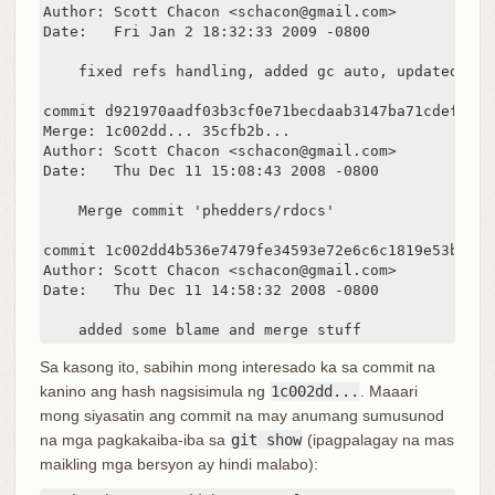
Author: Scott Chacon <schacon@gmail.com>

Date:   Fri Jan 2 18:32:33 2009 -0800

    fixed refs handling, added gc auto, updated test
commit d921970aadf03b3cf0e71becdaab3147ba71cdef

Merge: 1c002dd... 35cfb2b...

Author: Scott Chacon <schacon@gmail.com>

Date:   Thu Dec 11 15:08:43 2008 -0800

    Merge commit 'phedders/rdocs'

commit 1c002dd4b536e7479fe34593e72e6c6c1819e53b

Author: Scott Chacon <schacon@gmail.com>

Date:   Thu Dec 11 14:58:32 2008 -0800

    added some blame and merge stuff
Sa kasong ito, sabihin mong interesado ka sa commit na
kanino ang hash nagsisimula ng
1c002dd...
. Maaari
mong siyasatin ang commit na may anumang sumusunod
na mga pagkakaiba-iba sa
git show
(ipagpalagay na mas
maikling mga bersyon ay hindi malabo):