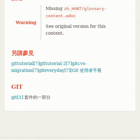
Missing
zh_HANT/glossary-
content.adoc
Warning
See original version for this
content.
另請參見
gittutorial[7]
gittutorial-2[7]
gitcvs-
migration[7]
giteveryday[7]
[Git 使用者手冊
GIT
git[1]
套件的一部分