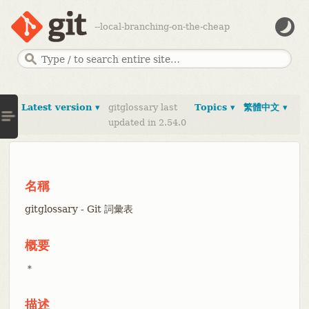
--local-branching-on-the-cheap
Latest version ▾
gitglossary last
Topics ▾
繁體中文 ▾
updated in 2.54.0
名稱
gitglossary - Git 詞彙表
概要
＊
描述