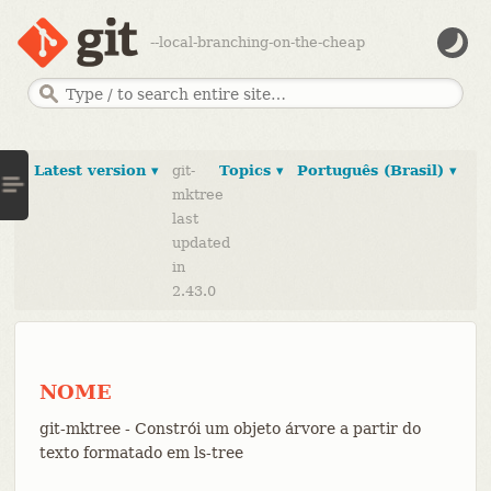
--local-branching-on-the-cheap
Latest version ▾
git-
Topics ▾
Português (Brasil) ▾
mktree
last
updated
in
2.43.0
NOME
git-mktree - Constrói um objeto árvore a partir do
texto formatado em ls-tree