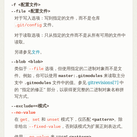
-f <配置文件>
--file <配置文件>
对于写入选项：写到指定的文件，而不是仓库
文件。
.git/config
对于读取选项：只从指定的文件而不是从所有可用的文件中
读取。
另请参见
文件
。
--blob <blob>
类似于
选项，但使用指定的二进制对象而不是文
--file
件。例如，你可以使用
来读取主分
master:.gitmodules
支中
文件中的值。参见
gitrevisions[7]
中
.gitmodules
的 “指定的修正” 部分，以获得更完整的二进制对象名称拼
写方式。
--exclude=<模式>
--no-value
在
、
和
模式下，仅匹配
。除
get
set
unset
<pattern>
非给出
，否则该模式为扩展正则表达式。
--fixed-value
使用
来 unset
。
--no-value
<pattern>