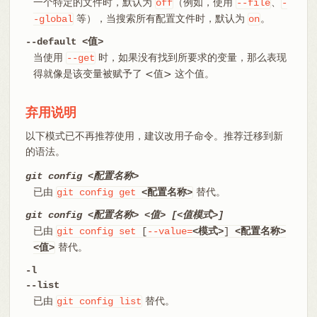
一个特定的文件时，默认为
（例如，使用
、
off
--file
-
等），当搜索所有配置文件时，默认为
。
-global
on
--default <值>
当使用
时，如果没有找到所要求的变量，那么表现
--get
得就像是该变量被赋予了 <值> 这个值。
弃用说明
以下模式已不再推荐使用，建议改用子命令。推荐迁移到新
的语法。
git config <配置名称>
已由
替代。
git
config
get
<配置名称>
git config <配置名称> <值> [<值模式>]
已由
git
config
set
[
--value=
<模式>
]
<配置名称>
替代。
<值>
-l
--list
已由
替代。
git
config
list