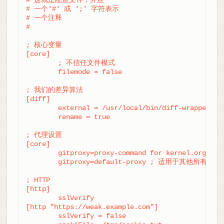
# 一个'#' 或 ';' 字符表示

# 一个注释

#

; 核心变量

[core]

	; 不信任文件模式

	filemode = false

; 我们的差异算法

[diff]

	external = /usr/local/bin/diff-wrapper

	rename = true

; 代理设置

[core]

	gitproxy=proxy-command for kernel.org

	gitproxy=default-proxy ; 适用于其他所有网站

; HTTP

[http]

	sslVerify

[http "https://weak.example.com"]

	sslVerify = false
