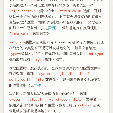
更新或取消一个可以出现在多行的选项，需要给出一个
（除非给出
选项，否则
value-pattern
--fixed-value
这是一个扩展的正则表达式）。 只有符合该模式的现有值被
更新或取消设置。 如果你想处理不符合模式的行，只需在前
面加上一个感叹号（参见
实例
），但注意这只在没有使用
--
选项时有效。
fixed-value
选项指示
确保传入和传出的值
--type=
<类型>
git config
在给定的 <类型> 下是可以被规范化的。 如果没有给定
--
，将不执行规范化。调用者可以用
type=
<类型>
--no-type
选项取消现有
选项的指定。
--type
读取配置时，默认从系统、全局和资源库的本地配置文件中
读取数值，选项
、
、
、
--system
--global
--local
--
和
可以用来告诉命令只从选定
worktree
--file
<文件名>
的位置读取（见
文件
）。
写入时，新值默认写入仓库的本地配置文件，选项
--
、
、
、
可
system
--global
--worktree
--file
<文件名>
以用来告诉命令写到那个位置（你可以给出
选项，
--local
但是默认选项就是本地(local)）。