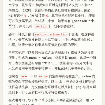
空字节。双引号
和反斜杠可以分别通过转义为
和
"
\"
\\
来包含。读取时，其他字符前面的反斜杠将被删除；例如，
被读作
，
被读作
。章节标题不能跨越多行。 变量
\t
t
\0
0
可以直接属于某一节或某一小节。如果你有
[section "小
，你可以有
，但不需要这样。
节"]
[
section
]
还有一种废弃的
语法。在这种语
[
section.subsection
]
法中，分节名称被转换为小写字母，并且也会敏感地比较大
小写。这些分节名称遵循与章节名称相同的限制。
所有其他行（以及部分标题之后的剩余行）都被认为是设置
变量，形式为
（或者只是
，这是一个简
name = value
name
写，表示变量是布尔值 "true"）。 变量名称不区分大小写，
只允许使用字母数字字符和
，并且必须以字母字符开头。
-
围绕着
、
和
的空白字符会被丢弃。
内
name
=
value
value
部的空白字符会按原样保留。以
或
开始并延伸到行尾的
#
;
注释会被丢弃。定义值的行可以通过以反斜杠（
）结尾来延
\
续到下一行；反斜杠和行尾字符会被丢弃。
在双引号内，双引号
和反斜杠
字符必须被转义：用
"
\
\"