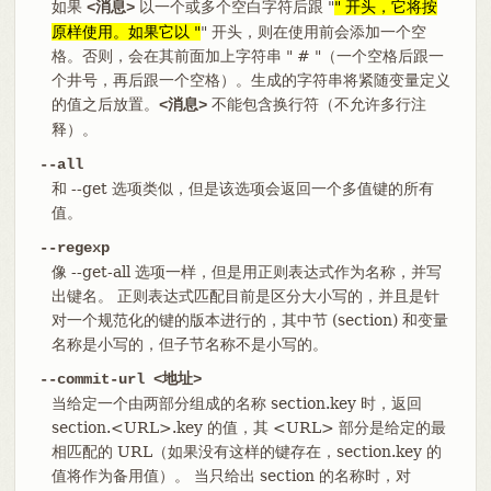
如果
以一个或多个空白字符后跟 "
" 开头，它将按
<消息>
原样使用。如果它以 "
" 开头，则在使用前会添加一个空
格。否则，会在其前面加上字符串 " # "（一个空格后跟一
个井号，再后跟一个空格）。生成的字符串将紧随变量定义
的值之后放置。
不能包含换行符（不允许多行注
<消息>
释）。
--all
和 --get 选项类似，但是该选项会返回一个多值键的所有
值。
--regexp
像 --get-all 选项一样，但是用正则表达式作为名称，并写
出键名。 正则表达式匹配目前是区分大小写的，并且是针
对一个规范化的键的版本进行的，其中节 (section) 和变量
名称是小写的，但子节名称不是小写的。
--commit-url <地址>
当给定一个由两部分组成的名称 section.key 时，返回
section.<URL>.key 的值，其 <URL> 部分是给定的最
相匹配的 URL（如果没有这样的键存在，section.key 的
值将作为备用值）。 当只给出 section 的名称时，对