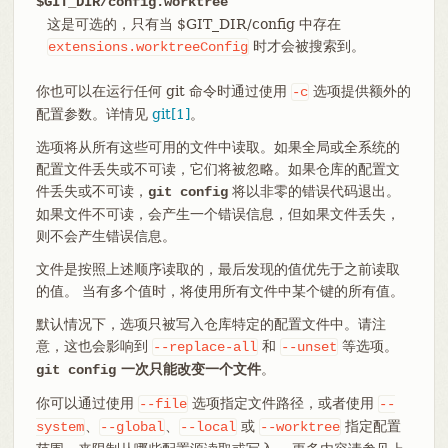
$GIT_DIR/config.worktree
这是可选的，只有当 $GIT_DIR/config 中存在
时才会被搜索到。
extensions.worktreeConfig
你也可以在运行任何 git 命令时通过使用
选项提供额外的
-c
配置参数。详情见
git[1]
。
选项将从所有这些可用的文件中读取。如果全局或全系统的
配置文件丢失或不可读，它们将被忽略。如果仓库的配置文
件丢失或不可读，
将以非零的错误代码退出。
git config
如果文件不可读，会产生一个错误信息，但如果文件丢失，
则不会产生错误信息。
文件是按照上述顺序读取的，最后发现的值优先于之前读取
的值。 当有多个值时，将使用所有文件中某个键的所有值。
默认情况下，选项只被写入仓库特定的配置文件中。请注
意，这也会影响到
和
等选项。
--replace-all
--unset
一次只能改变一个文件
。
git config
你可以通过使用
选项指定文件路径，或者使用
--file
--
、
、
或
指定配置
system
--global
--local
--worktree