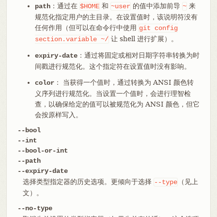
：通过在
和
的值中添加前导
来
path
$HOME
~user
~
规范化指定用户的主目录。在设置值时，该说明符没有
任何作用（但可以在命令行中使用
git
config
让 shell 进行扩展）。
section.variable
~/
：通过将固定或相对日期字符串转换为时
expiry-date
间戳进行规范化。这个指定符在设置值时没有影响。
： 当获得一个值时，通过转换为 ANSI 颜色转
color
义序列进行规范化。当设置一个值时，会进行理智检
查，以确保给定的值可以被规范化为 ANSI 颜色，但它
会按原样写入。
--bool
--int
--bool-or-int
--path
--expiry-date
选择类型指定器的历史选项。更倾向于选择
（见上
--type
文）。
--no-type