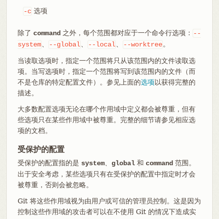
选项
-c
除了
之外，每个范围都对应于一个命令行选项：
command
--
、
、
、
。
system
--global
--local
--worktree
当读取选项时，指定一个范围将只从该范围内的文件读取选
项。当写选项时，指定一个范围将写到该范围内的文件（而
不是仓库的特定配置文件）。参见上面的
选项
以获得完整的
描述。
大多数配置选项无论在哪个作用域中定义都会被尊重，但有
些选项只在某些作用域中被尊重。完整的细节请参见相应选
项的文档。
受保护的配置
受保护的配置指的是
、
和
范围。
system
global
command
出于安全考虑，某些选项只有在受保护的配置中指定时才会
被尊重，否则会被忽略。
Git 将这些作用域视为由用户或可信的管理员控制。这是因为
控制这些作用域的攻击者可以在不使用 Git 的情况下造成实