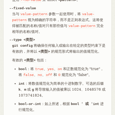
--fixed-value
当与
参数一起使用时，将
value-pattern
value-
视为精确的字符串，而不是正则表达式。这将使
pattern
得被匹配的名称/值对只有那些值与
完全
value-pattern
相等的名称/值对。
--type <类型>
将确保任何输入或输出在给定的类型约束下是
git config
有效的，并将以
的规范形式将输出的值规范化。
<类型>
有效的
包括：
<类型>
：将
、
、
和正数规范化为 "true"，
bool
true
yes
on
将
、
、
和
规范化为 "false"。
false
no
off
0
：将数值规范化为简单的十进制数字。可选的后缀
int
、
或
将导致输入的值被乘以 1024、1048576 或
k
m
g
1073741824。
：如上所述，根据
进
bool-or-int
bool ' 或 'int
行规范化。