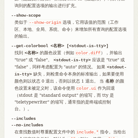
询到的配置选项的输出进行扩充。
--show-scope
类似于
选项，它用该值的范围（工作
--show-origin
区、本地、全局、系统、命令）来增加所有查询的配置选项
的输出。
--get-colorbool <名称> [<stdout-is-tty>]
找到
的颜色设置（例如
），并输出
<名称>
color.diff
"true" 或 "false"。
应该是 "true" 或
<stdout-is-tty>
"false"，同样考虑配置为 "auto" 的情况。 如果
<stdout-
缺失，则检查命令本身的标准输出，如果要使用
is-tty>
颜色则以状态 0 退出，否则以状态 1 退出。 当
的颜
名称
色设置未被定义时，该命令使用
作为回退
color.ui
（stdout 是 "standard output" 的缩写，而 tty 是
"teletypewriter" 的缩写，通常指的是终端或控制
台。）。
--includes
--no-includes
在查找数值时尊重配置文件中的
指令。当给出
include.*