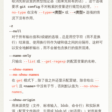
取消先前设置的类型指定器（如果先前有的话）。这个选项
要求
不对检索的变量进行规范化处理。
git config
--
在没有
或
选项的情
no-type
--type=
<类型>
--
<类型>
况下没有作用。
-z
--null
对于所有输出值和/或键的选项，总是用空字符（而不是换
行）结束值。使用换行符作为键和值之间的分隔符。这样可
以安全地解析输出，而不会被包含换行的值所混淆。
--name-only
只输出
或
的配置变量的名称。
--list
--get-regexp
--show-names
--no-show-names
在
模式下，除了值之外还显示配置键。除非给出
get
--
且
中没有子节，否则默认值为
url
<name>
--no-show-
。
names
--show-origin
用来源类型（文件、标准输入、blob、命令行）和实际来
源（配置文件路径、引用或 blob id（如适用））对所有查