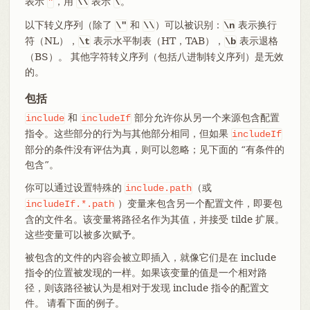
表示
，用
表示
。
"
\\
\
以下转义序列（除了
和
）可以被识别：
表示换行
\"
\\
\n
符（NL），
表示水平制表（HT，TAB），
表示退格
\t
\b
（BS）。 其他字符转义序列（包括八进制转义序列）是无效
的。
包括
和
部分允许你从另一个来源包含配置
include
includeIf
指令。这些部分的行为与其他部分相同，但如果
includeIf
部分的条件没有评估为真，则可以忽略；见下面的 “有条件的
包含”。
你可以通过设置特殊的
（或
include.path
）变量来包含另一个配置文件，即要包
includeIf.*.path
含的文件名。该变量将路径名作为其值，并接受 tilde 扩展。
这些变量可以被多次赋予。
被包含的文件的内容会被立即插入，就像它们是在 include
指令的位置被发现的一样。如果该变量的值是一个相对路
径，则该路径被认为是相对于发现 include 指令的配置文
件。 请看下面的例子。