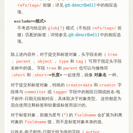
前缀；详见
git-describe[1]
中的相应选
refs/tags/
项。
exclude=<模式>
不考虑与给定的
模式（不包括
前
glob
(
7
)
refs/tags/
缀）匹配的标签；详情参见
git-describe[1]
中的相应选
项。
除上述内容外，对于提交和标签对象，头字段名称（
tree
，
，
，
和
）可用于指定头字段
parent
object
type
tag
名称中的值。 字段
和
也可以与修饰符
tree
parent
和
一起使用，就像
一样。
:short
:short=
<长度>
对象名
对于提交和标签对象，特殊的
和
字
creatordate
creator
段将与
或
字段中的相应日期或姓名-电
committer
tagger
子邮件-日期元组相对应，具体取决于对象类型。 这些都是为
混合使用注释标签和轻量级标签而设计的。
对于标签对象，前缀为星号 (
) 的
会扩展为剥离
*
fieldname
对象的
值，而不是标签对象本身的值。
fieldname
以姓名-电子邮件-日期元组为值的字段（
，
author