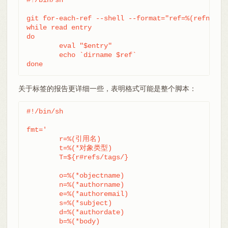
git for-each-ref --shell --format="ref=%(refname)"
while read entry

do

	eval "$entry"

	echo `dirname $ref`

done
关于标签的报告更详细一些，表明格式可能是整个脚本：
#!/bin/sh

fmt='

	r=%(引用名)

	t=%(*对象类型)

	T=${r#refs/tags/}

	o=%(*objectname)

	n=%(*authorname)

	e=%(*authoremail)

	s=%(*subject)

	d=%(*authordate)

	b=%(*body)
