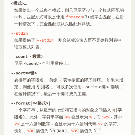
<模式>…​
如果给出一个或多个模式，则只显示至少与一个模式匹配的
refs，匹配方式可以是使用
(3) 或字面匹配，在后
fnmatch
一种情况下，完全匹配或从头匹配到斜线。
--stdin
如果提供了
，则会从标准输入而不是参数列表中
--stdin
读取模式列表。
--count=<数量>
显示
个引用后停止。
<count>
--sort=<键>
要排序的字段名。 前缀
表示按值的降序排序。 如果未指
-
定，则使用
。 可以多次使用 --sort=<键> 选项，
引用名
在这种情况下，最后一个键将成为主键。
--format[=<格式>]
一个字符串，从显示的 ref 和它指向的对象之间插入
%(字
。此外，字符串字面
会显示为
，而
- 其中
段名)
%%
%
%xx
是十六进制数字 - 会显示为十六进制代码
的字符。
xx
xx
例如，
插值为
(
)，
插值为
%00
\0
NUL
%09
\ `