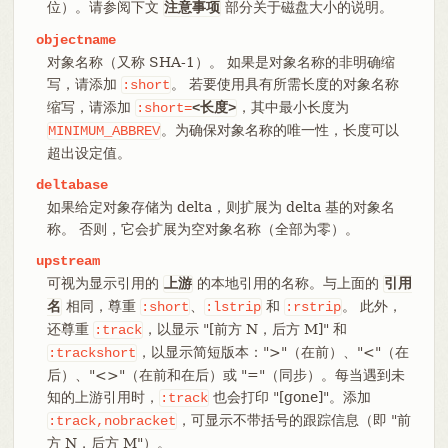
位）。请参阅下文
部分关于磁盘大小的说明。
注意事项
objectname
对象名称（又称 SHA-1）。 如果是对象名称的非明确缩
写，请添加
。 若要使用具有所需长度的对象名称
:short
缩写，请添加
，其中最小长度为
:short=
<长度>
。为确保对象名称的唯一性，长度可以
MINIMUM_ABBREV
超出设定值。
deltabase
如果给定对象存储为 delta，则扩展为 delta 基的对象名
称。 否则，它会扩展为空对象名称（全部为零）。
upstream
可视为显示引用的
的本地引用的名称。与上面的
上游
引用
相同，尊重
、
和
。 此外，
名
:short
:lstrip
:rstrip
还尊重
，以显示 "[前方 N，后方 M]" 和
:track
，以显示简短版本：">"（在前）、"<"（在
:trackshort
后）、"<>"（在前和在后）或 "="（同步）。每当遇到未
知的上游引用时，
也会打印 "[gone]"。添加
:track
，可显示不带括号的跟踪信息（即 "前
:track,nobracket
方 N，后方 M"）。