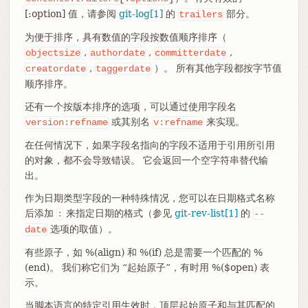
[:option] 值，请参阅
git-log[1]
的
部分。
trailers
为便于排序，具有数值的字段按数值顺序排序（
,
,
,
objectsize
authordate
committerdate
,
）。 所有其他字段都按字节值
creatordate
taggerdate
顺序排序。
还有一个按版本排序的选项，可以通过使用字段名
或其别名
来实现。
version:refname
v:refname
在任何情况下，如果字段名指向的字段不适用于引用所引用
的对象，都不会导致错误。 它会返回一个空字符串替代输
出。
作为日期类型字段的一种特殊情况，您可以在日期格式名称
后添加
来指定日期的格式（参见
git-rev-list[1]
的
:
--
选项的取值）。
date
有些原子，如 %(align) 和 %(if) 总是需要一个匹配的 %
(end)。 我们称它们为 “起始原子”，有时用 %($open) 表
示。
当脚本语言的特定引用生效时，顶层起始原子和与其匹配的