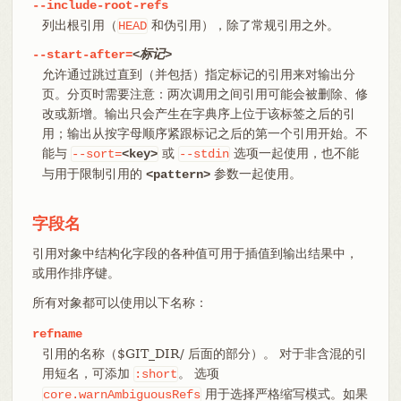
--include-root-refs
列出根引用（
和伪引用），除了常规引用之外。
HEAD
--start-after=
<标记>
允许通过跳过直到（并包括）指定标记的引用来对输出分
页。分页时需要注意：两次调用之间引用可能会被删除、修
改或新增。输出只会产生在字典序上位于该标签之后的引
用；输出从按字母顺序紧跟标记之后的第一个引用开始。不
能与
或
选项一起使用，也不能
--sort=
<key>
--stdin
与用于限制引用的
参数一起使用。
<pattern>
字段名
引用对象中结构化字段的各种值可用于插值到输出结果中，
或用作排序键。
所有对象都可以使用以下名称：
refname
引用的名称（$GIT_DIR/ 后面的部分）。 对于非含混的引
用短名，可添加
。 选项
:short
用于选择严格缩写模式。如果
core.warnAmbiguousRefs