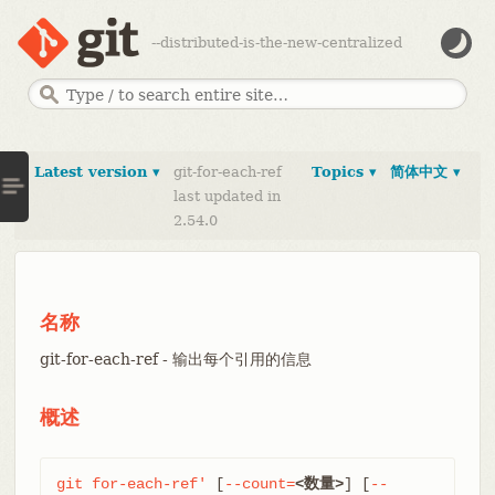
--distributed-is-the-new-centralized
Latest version ▾
git-for-each-ref
Topics ▾
简体中文 ▾
last updated in
2.54.0
名称
git-for-each-ref - 输出每个引用的信息
概述
git
for-each-ref'
 [
--count=
<数量>
] [
--