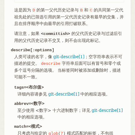
这是因为
的第一父代历史记录与
和
的共同第一父代
D
B
C
祖先处的已筛选引用的第一父代历史记录有最早的交集，并
且在排序顺序中由最早的引用打破联系。
请注意，如果
的父代历史记录与过滤后引
<committish>
用的父代历史记录不交叉，则不会出现此标记。
describe[:options]
人类可读的名字，像
git-describe[1]
；空字符串表示不可
描述的提交。
字符串后面可以有冒号和零个或
describe
多个逗号分隔的选项。 当标签同时被添加或删除时，描述
可能不一致。
tags=<布尔值>
详细内容请参见
git-describe[1]
中的相应选项。
abbrev=<数字>
至少使用 <数字> 十六进制数字；详见
git-describe[1]
中的相应选项。
match=<模式>
只考虑与给定的
模式匹配的标签，不包括
glob
(
7
)