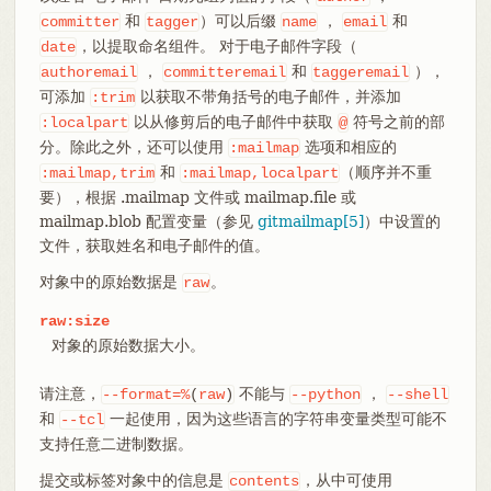
和
）可以后缀
，
和
committer
tagger
name
email
，以提取命名组件。 对于电子邮件字段（
date
，
和
），
authoremail
committeremail
taggeremail
可添加
以获取不带角括号的电子邮件，并添加
:trim
以从修剪后的电子邮件中获取
符号之前的部
:localpart
@
分。除此之外，还可以使用
选项和相应的
:mailmap
和
（顺序并不重
:mailmap,trim
:mailmap,localpart
要），根据 .mailmap 文件或 mailmap.file 或
mailmap.blob 配置变量（参见
gitmailmap[5]
）中设置的
文件，获取姓名和电子邮件的值。
对象中的原始数据是
。
raw
raw:size
对象的原始数据大小。
请注意，
不能与
，
--format=%
(
raw
)
--python
--shell
和
一起使用，因为这些语言的字符串变量类型可能不
--tcl
支持任意二进制数据。
提交或标签对象中的信息是
，从中可使用
contents