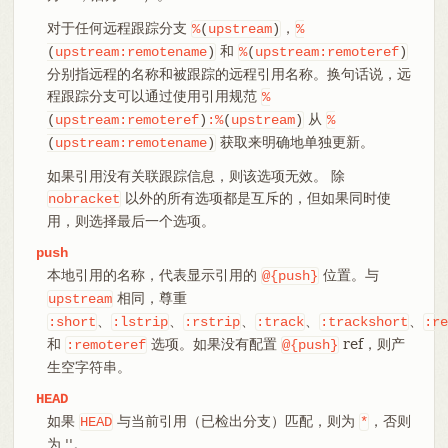
对于任何远程跟踪分支
，
%
(
upstream
)
%
和
(
upstream:remotename
)
%
(
upstream:remoteref
)
分别指远程的名称和被跟踪的远程引用名称。换句话说，远
程跟踪分支可以通过使用引用规范
%
从
(
upstream:remoteref
)
:%
(
upstream
)
%
获取来明确地单独更新。
(
upstream:remotename
)
如果引用没有关联跟踪信息，则该选项无效。 除
以外的所有选项都是互斥的，但如果同时使
nobracket
用，则选择最后一个选项。
push
本地引用的名称，代表显示引用的
位置。与
@{push}
相同，尊重
upstream
、
、
、
、
、
:short
:lstrip
:rstrip
:track
:trackshort
:re
和
选项。如果没有配置
ref，则产
:remoteref
@{push}
生空字符串。
HEAD
如果
与当前引用（已检出分支）匹配，则为
，否则
HEAD
*
为 ''。