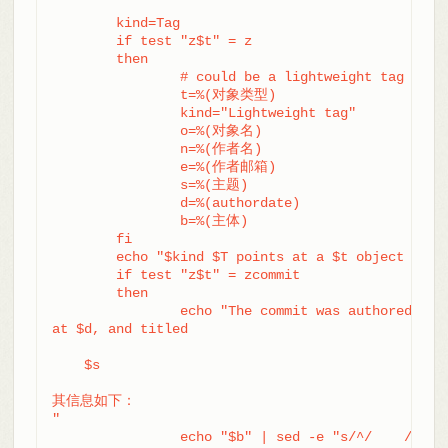
	kind=Tag

	if test "z$t" = z

	then

		# could be a lightweight tag

		t=%(对象类型)

		kind="Lightweight tag"

		o=%(对象名)

		n=%(作者名)

		e=%(作者邮箱)

		s=%(主题)

		d=%(authordate)

		b=%(主体)

	fi

	echo "$kind $T points at a $t object $o"

	if test "z$t" = zcommit

	then

		echo "The commit was authored by $n $e

at $d, and titled

    $s

其信息如下：

"

		echo "$b" | sed -e "s/^/    /"
