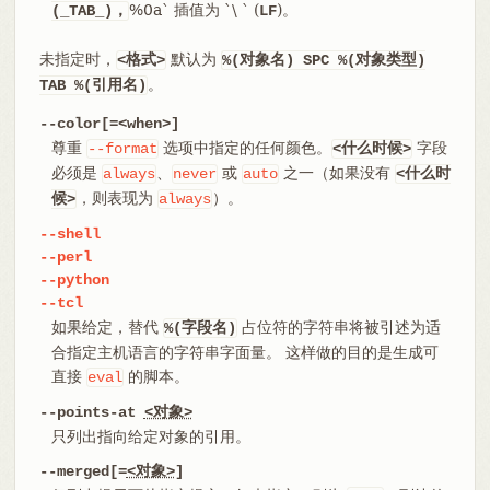
%0a` 插值为 `\ ` (
)。
(_TAB_)，
LF
未指定时，
默认为
<格式>
%(对象名) SPC %(对象类型)
。
TAB %(引用名)
--color[=<when>]
尊重
选项中指定的任何颜色。
字段
--format
<什么时候>
必须是
、
或
之一（如果没有
always
never
auto
<什么时
，则表现为
）。
候>
always
--shell
--perl
--python
--tcl
如果给定，替代
占位符的字符串将被引述为适
%(字段名)
合指定主机语言的字符串字面量。 这样做的目的是生成可
直接
的脚本。
eval
--points-at
<对象>
只列出指向给定对象的引用。
--merged[=
<对象>
]