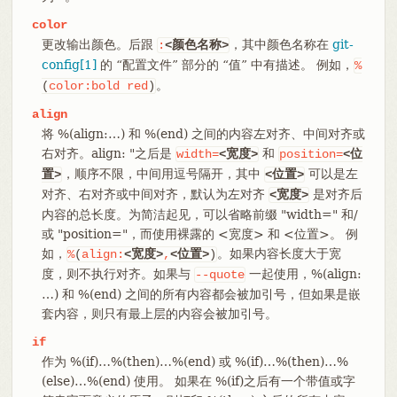
color
更改输出颜色。后跟
，其中颜色名称在
git-
:
<颜色名称>
config[1]
的 “配置文件” 部分的 “值” 中有描述。 例如，
%
。
(
color:bold
red
)
align
将 %(align:…​) 和 %(end) 之间的内容左对齐、中间对齐或
右对齐。align: "之后是
和
width=
<宽度>
position=
<位
，顺序不限，中间用逗号隔开，其中
可以是左
置>
<位置>
对齐、右对齐或中间对齐，默认为左对齐
是对齐后
<宽度>
内容的总长度。为简洁起见，可以省略前缀 "width=" 和/
或 "position="，而使用裸露的 <宽度> 和 <位置>。 例
如，
。如果内容长度大于宽
%
(
align:
<宽度>
,
<位置>
)
度，则不执行对齐。如果与
一起使用，%(align:
--quote
…​) 和 %(end) 之间的所有内容都会被加引号，但如果是嵌
套内容，则只有最上层的内容会被加引号。
if
作为 %(if)…​%(then)…​%(end) 或 %(if)…​%(then)…​%
(else)…​%(end) 使用。 如果在 %(if)之后有一个带值或字