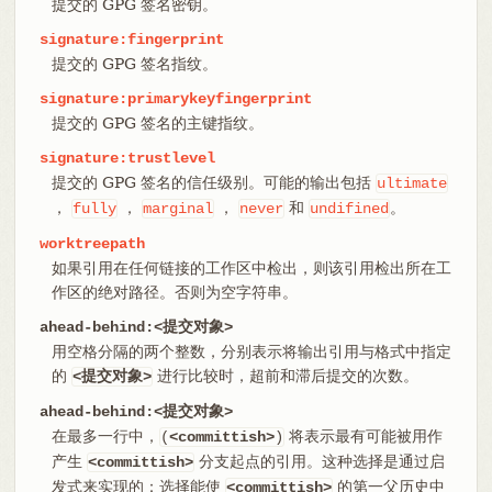
提交的 GPG 签名密钥。
signature:fingerprint
提交的 GPG 签名指纹。
signature:primarykeyfingerprint
提交的 GPG 签名的主键指纹。
signature:trustlevel
提交的 GPG 签名的信任级别。可能的输出包括
ultimate
，
，
，
和
。
fully
marginal
never
undifined
worktreepath
如果引用在任何链接的工作区中检出，则该引用检出所在工
作区的绝对路径。否则为空字符串。
ahead-behind:<提交对象>
用空格分隔的两个整数，分别表示将输出引用与格式中指定
的
进行比较时，超前和滞后提交的次数。
<提交对象>
ahead-behind:<提交对象>
在最多一行中，
将表示最有可能被用作
(
<committish>
)
产生
分支起点的引用。这种选择是通过启
<committish>
发式来实现的：选择能使
的第一父历史中
<committish>