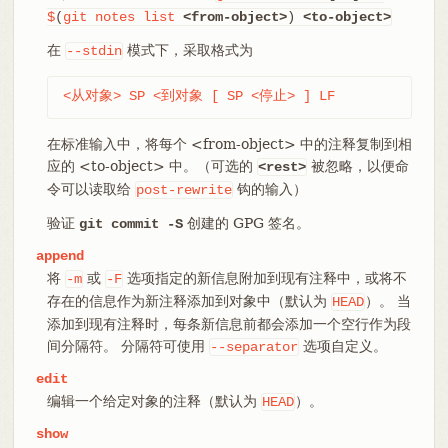
$
(
git
notes
list
<from-object>
)
<to-object>
在
模式下，采取格式为
--stdin
<从对象> SP <到对象 [ SP <停止> ] LF
在标准输入中，将每个 <from-object> 中的注释复制到相
应的 <to-object> 中。（可选的
被忽略，以便命
<rest>
令可以读取给
钩的输入）
post-rewrite
验证
创建的 GPG 签名。
git commit -S
append
将
或
选项指定的新信息附加到现有注释中，或将不
-m
-F
存在的信息作为新注释添加到对象中（默认为
）。 当
HEAD
添加到现有注释时，每条新信息前都会添加一个空行作为段
间分隔符。 分隔符可使用
选项自定义。
--separator
edit
编辑一个给定对象的注释（默认为
）。
HEAD
show