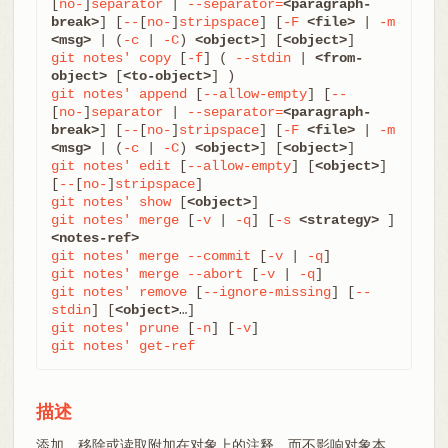
[
no-
]
separator
 | 
--separator=
<paragraph-
break>
] [
--
[
no-
]
stripspace
] [
-F
<file>
 | 
-m
<msg>
 | (
-c
 | 
-C
) 
<object>
] [
<object>
git
notes'
copy
 [
-f
] ( 
--stdin
 | 
<from-
object>
 [
<to-object>
git
notes'
append
 [
--allow-empty
] [
--
[
no-
]
separator
 | 
--separator=
<paragraph-
break>
] [
--
[
no-
]
stripspace
] [
-F
<file>
 | 
-m
<msg>
 | (
-c
 | 
-C
) 
<object>
] [
<object>
git
notes'
edit
 [
--allow-empty
] [
<object>
] 
[
--
[
no-
]
stripspace
git
notes'
show
 [
<object>
git
notes'
merge
 [
-v
 | 
-q
] [
-s
<strategy>
 ] 
<notes-ref>
git
notes'
merge
--commit
 [
-v
 | 
-q
git
notes'
merge
--abort
 [
-v
 | 
-q
git
notes'
remove
 [
--ignore-missing
] [
--
stdin
] [
<object>
git
notes'
prune
 [
-n
] [
-v
git
notes'
get-ref
描述
添加、移除或读取附加在对象上的注释，而不影响对象本