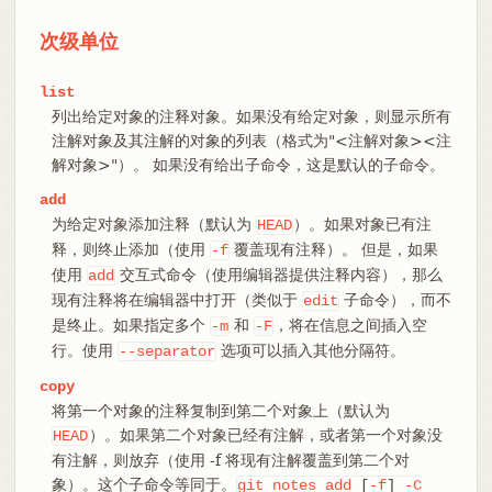
次级单位
list
列出给定对象的注释对象。如果没有给定对象，则显示所有
注解对象及其注解的对象的列表（格式为"<注解对象><注
解对象>"）。 如果没有给出子命令，这是默认的子命令。
add
为给定对象添加注释（默认为
）。如果对象已有注
HEAD
释，则终止添加（使用
覆盖现有注释）。 但是，如果
-f
使用
交互式命令（使用编辑器提供注释内容），那么
add
现有注释将在编辑器中打开（类似于
子命令），而不
edit
是终止。如果指定多个
和
，将在信息之间插入空
-m
-F
行。使用
选项可以插入其他分隔符。
--separator
copy
将第一个对象的注释复制到第二个对象上（默认为
）。如果第二个对象已经有注解，或者第一个对象没
HEAD
有注解，则放弃（使用 -f 将现有注解覆盖到第二个对
象）。这个子命令等同于。
git
notes
add
[
-f
]
-C