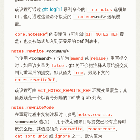
该设置可通过
git-log[1]
系列命令的
选项禁
--no-notes
用，也可通过这些命令接受的
选项覆
--notes=
<ref>
盖。
的实际值（可能被
覆
core.notesRef
GIT_NOTES_REF
盖）也会被隐式加入到要显示的 ref 列表中。
notes.rewrite.
<command>
当使用
（当前为
或
）重写提交
<command>
amend
rebase
时，如果该变量为
，git 将不会把注释从原始提交复
false
制到重写后的提交。默认值为
。另见下文的
true
。
notes.rewriteRef
该设置可由
环境变量覆盖；其
GIT_NOTES_REWRITE_REF
值必须是一个以冒号分隔的 ref 或 glob 列表。
notes.rewriteMode
在重写过程中复制注释时（参见
notes.rewrite.
选项），用于决定如果目标提交已经有注释时
<command>
该怎么做。其值必须为
、
、
overwrite
concatenate
或
之一。默认值为
cat_sort_uniq
ignore