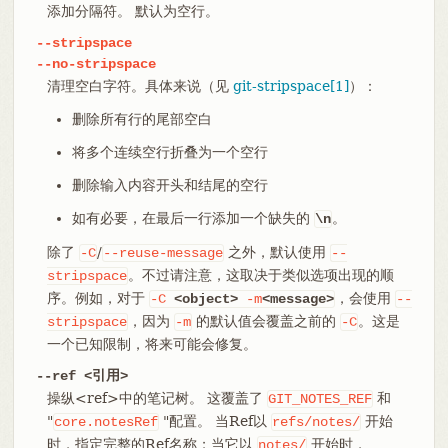
添加分隔符。 默认为空行。
--stripspace
--no-stripspace
清理空白字符。具体来说（见
git-stripspace[1]
）：
删除所有行的尾部空白
将多个连续空行折叠为一个空行
删除输入内容开头和结尾的空行
如有必要，在最后一行添加一个缺失的
。
\n
除了
/
之外，默认使用
-C
--reuse-message
--
。不过请注意，这取决于类似选项出现的顺
stripspace
序。例如，对于
，会使用
-C
<object>
-m
<message>
--
，因为
的默认值会覆盖之前的
。这是
stripspace
-m
-C
一个已知限制，将来可能会修复。
--ref <引用>
操纵<ref>中的笔记树。 这覆盖了
和
GIT_NOTES_REF
"
"配置。 当Ref以
开始
core.notesRef
refs/notes/
时，指定完整的Ref名称；当它以
开始时，
notes/