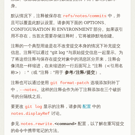
身。
默认情况下，注释被保存在
中，并
refs/notes/commits
且可以覆盖此默认设置。请参阅下面的 OPTIONS、
CONFIGURATION 和 ENVIRONMENT 部分。如果该引
用不存在，当首次需要存储注释时，它将被静默地创建。
注释的一个典型用途是在不改变提交本身的情况下补充提交
信息。注释可以通过 "git log "与原始提交信息一起显示。为
了将这些注释与保存在提交对象中的消息区分开来，注释会
像消息一样缩进，在未缩进的一行后面写上 "注释（<引用名
称>）："（或 "注释："用于
）。
参考/注释/提交
注释也可以通过使用
选项添加到补丁
git
format-patch
中，
。这样的注释会作为补丁注释添加在三个破折
--notes
号的分隔线之后。
要更改
显示的注释，请参阅
配置
中的
git
log
讨论。
notes.displayRef
参见
配置，以了解在重写提交
notes.rewrite.
<command>
的命令中携带笔记的方法。