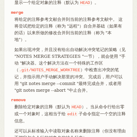
显示一个给定对象的注释（默认为
）。
HEAD
merge
将给定的注释参考文献合并到当前的注释参考文献中。 这
将尝试把给定的注释（称为 "远程"）自合并基础（如果有
的话）以来所做的修改合并到当前的注释（称为 "本
地"）。
如果出现冲突，并且没有给出自动解决冲突笔记的策略（见
"NOTES MERGE STRATEGIES "一节），就会使用 "手
动 "解决器。这个解决方法在一个特殊的工作区
（
）中检查出冲突的笔
.git/NOTES_MERGE_WORKTREE
记，并指示用户手动解决那里的冲突。 完成后，用户可以
用 "git notes merge --commit "最终完成合并，或者用
"git notes merge --abort "中止合并。
remove
删除给定对象的注释（默认为
）。当从命令行给出零
HEAD
或一个对象时，这相当于给
子命令指定一个空的注释
edit
信息。
还可以从标准输入中读取对象名称来删除注释（你没有理由