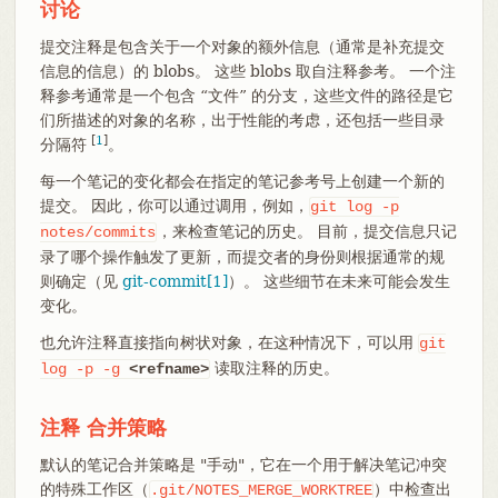
讨论
提交注释是包含关于一个对象的额外信息（通常是补充提交
信息的信息）的 blobs。 这些 blobs 取自注释参考。 一个注
释参考通常是一个包含 “文件” 的分支，这些文件的路径是它
们所描述的对象的名称，出于性能的考虑，还包括一些目录
[
1
]
分隔符
。
每一个笔记的变化都会在指定的笔记参考号上创建一个新的
提交。 因此，你可以通过调用，例如，
git
log
-p
，来检查笔记的历史。 目前，提交信息只记
notes/commits
录了哪个操作触发了更新，而提交者的身份则根据通常的规
则确定（见
git-commit[1]
）。 这些细节在未来可能会发生
变化。
也允许注释直接指向树状对象，在这种情况下，可以用
git
读取注释的历史。
log
-p
-g
<refname>
注释 合并策略
默认的笔记合并策略是 "手动"，它在一个用于解决笔记冲突
的特殊工作区（
）中检查出
.git/NOTES_MERGE_WORKTREE