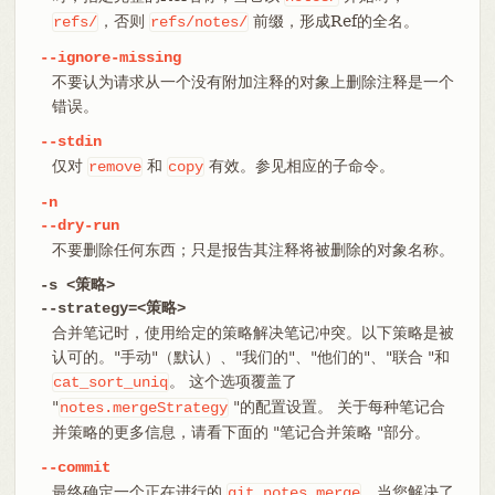
，否则
前缀，形成Ref的全名。
refs/
refs/notes/
--ignore-missing
不要认为请求从一个没有附加注释的对象上删除注释是一个
错误。
--stdin
仅对
和
有效。参见相应的子命令。
remove
copy
-n
--dry-run
不要删除任何东西；只是报告其注释将被删除的对象名称。
-s <策略>
--strategy=<策略>
合并笔记时，使用给定的策略解决笔记冲突。以下策略是被
认可的。"手动"（默认）、"我们的"、"他们的"、"联合 "和
。 这个选项覆盖了
cat_sort_uniq
"
"的配置设置。 关于每种笔记合
notes.mergeStrategy
并策略的更多信息，请看下面的 "笔记合并策略 "部分。
--commit
最终确定一个正在进行的
。当您解决了
git
notes
merge