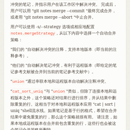
冲突的笔记，并指示用户在该工作区中解决冲突。 完成后，
用户可以用 "git notes merge --commit "最终完成合并，
或者用 "git notes merge --abort "中止合并。
用户可以使用 -s/--strategy 选项或相应地配置
，从以下内容中选择一个自动合并
notes.mergeStrategy
策略：
"我们的 "自动解决冲突的注释，支持本地版本（即当前的注
释参考）。
"他们的 "自动解决笔记冲突，有利于远程版本（即给定的笔
记参考文献被合并到当前的笔记参考文献中）。
"
"通过串联本地和远程版本自动解决注释冲突。
union
"
"与 "
"类似，但除了连接本地和远
cat_sort_uniq
union
程版本之外，这个策略还对结果行进行排序，并从结果中删
除重复的行。这相当于对本地和远程版本应用 "cat | sort |
uniq "shell流水线。如果笔记是基于行的格式，希望在合并
结果中避免重复的行，那么这个策略就很有用。 请注意，如
果本地或远程版本在合并前包含重复的行，这些行也会被这
个笔记合并策略所删除。