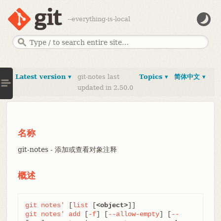
--everything-is-local
Latest version ▾
git-notes last
Topics ▾
简体中文 ▾
updated in 2.50.0
名称
git-notes - 添加或查看对象注释
概述
git
notes'
 [
list
 [
<object>
git
notes'
add
 [
-f
] [
--allow-empty
] [
--