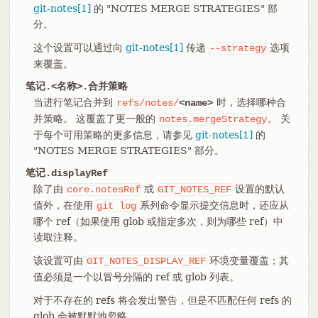
git-notes[1]
的 "NOTES MERGE STRATEGIES" 部
分。
这个设置可以通过向
git-notes[1]
传递
选项
--strategy
来覆盖。
笔记.<名称>.合并策略
当进行笔记合并到
时，选择哪种合
refs/notes/
<name>
并策略。 这覆盖了更一般的
。 关
notes.mergeStrategy
于每个可用策略的更多信息，请参见
git-notes[1]
的
"NOTES MERGE STRATEGIES" 部分。
笔记.displayRef
除了由
或
设置的默认
core.notesRef
GIT_NOTES_REF
值外，在使用
系列命令显示提交信息时，还应从
git
log
哪个 ref（如果使用 glob 或指定多次，则为哪些 ref）中
读取注释。
该设置可由
环境变量覆盖；其
GIT_NOTES_DISPLAY_REF
值必须是一个以冒号分隔的 ref 或 glob 列表。
对于不存在的 refs 将会发出警告，但是不匹配任何 refs 的
glob 会被默默地忽略。