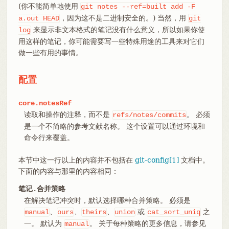
(你不能简单地使用
git
notes
--ref=built
add
-F
，因为这不是二进制安全的。) 当然，用
a.out
HEAD
git
来显示非文本格式的笔记没有什么意义，所以如果你使
log
用这样的笔记，你可能需要写一些特殊用途的工具来对它们
做一些有用的事情。
配置
core.notesRef
读取和操作的注释，而不是
。 必须
refs/notes/commits
是一个不简略的参考文献名称。 这个设置可以通过环境和
命令行来覆盖。
本节中这一行以上的内容并不包括在
git-config[1]
文档中。
下面的内容与那里的内容相同：
笔记.合并策略
在解决笔记冲突时，默认选择哪种合并策略。 必须是
、
、
、
或
之
manual
ours
theirs
union
cat_sort_uniq
一。 默认为
。 关于每种策略的更多信息，请参见
manual