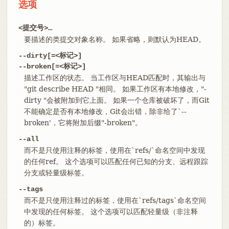
选项
<提交号>…​
要描述的类提交对象名称。 如果省略，则默认为HEAD。
--dirty[=<标记>]
--broken[=<标记>]
描述工作区的状态。 当工作区与HEAD匹配时，其输出与
"git describe HEAD "相同。 如果工作区有本地修改，"-
dirty "会被附加到它上面。 如果一个仓库被破坏了，而Git
不能确定是否有本地修改，Git会出错，除非给了`--
broken'，它将附加后缀"-broken"。
--all
而不是只使用注释的标签，使用在`refs/`命名空间中发现
的任何ref。 这个选项可以匹配任何已知的分支、远程跟踪
分支或轻量级标签。
--tags
而不是只使用注释过的标签，使用在`refs/tags`命名空间
中发现的任何标签。 这个选项可以匹配轻量级（非注释
的）标签。