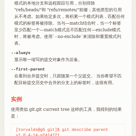
模式的本地分支和远程跟踪引用，分别排除
"refs/heads/"和 "refs/remotes/"前缀；其他类型的引用
从不考虑。如果给定多次，将积累一个模式列表，匹配任何
模式的标签将被排除。当与—​match结合时，当一个标签
至少匹配一个—​match模式且不匹配任何—​exclude模式
时，将被考虑。使用`--no-exclude`来清除和重置模式列
表。
--always
显示唯一缩写的提交对象作为后备。
--first-parent
在看到合并提交时，只跟随第一个父提交。 当你希望不匹
配目标提交历史中合并的分支上的标签时，这很有用。
实例
使用类似 git.git current tree 这样的工具，我得到的结果
是：
[torvalds@g5 git]$ git describe parent

v1.0.4-14-g2414721