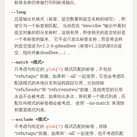
标签名称仍将被打印到标准输出。
--long
总是输出长格式（标签、提交数量和提交名称的缩写），即
使它与一个标签相匹配。 当你想在 "describe "输出中看到
提交对象的部分名称时，这很有用，即使相关的提交恰好是
一个有标签的版本。 它不会只发出标签名称，而是将这样
的提交描述为v1.2-0-gdeadbee（标签v1.2后的第0次提
交，指向对象deadbee…​.）。
--match <模式>
只考虑与给定的
模式匹配的标签，不包括
glob
(
7
)
"refs/tags/" 前缀。如果和`--all`一起使用，它也会考虑匹
配该模式的本地分支和远程跟踪引用，分别排除
"refs/heads/"和 "refs/remotes/"前缀；其他类型的引用
永远不会被考虑。如果给出多次，将积累一个模式列表，匹
配任何模式的标签都会被考虑。 使用`--no-match`来清除
和重置模式列表。
--exclude <模式>
不考虑与给定的
模式匹配的标签，排除
glob
(
7
)
"refs/tags/"前缀。如果和`--all`一起使用，也不考虑匹配