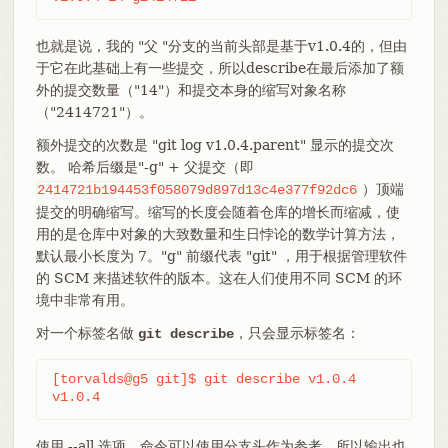
也就是说，我的 "父 "分支的当前头部是基于v1.0.4的，但由
于它在此基础上有一些提交，所以describe在最后添加了额
外的提交数量（"14"）和提交本身的缩写对象名称
（"2414721"）。
额外提交的次数是 "git log v1.0.4.parent" 显示的提交次
数。 哈希后缀是"-g" + 父提交（即
）顶端
2414721b194453f058079d897d13c4e377f92dc6
提交的明确缩写。缩写的长度会随着仓库的增长而缩减，使
用的是仓库中对象的大致数量和生日悖论的数学计算方法，
默认最小长度为 7。"g" 前缀代表 "git" ，用于根据管理软件
的 SCM 来描述软件的版本。这在人们使用不同 SCM 的环
境中非常有用。
对一个标签名做
，只会显示标签名：
git describe
[torvalds@g5 git]$ git describe v1.0.4

v1.0.4
使用 --all 选项，命令可以使用分支头作为参考，所以输出也