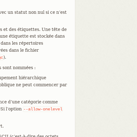
ec un statut non nul si ce n’est
s et des étiquettes. Une tête de
’une étiquette est stockée dans
dans les répertoires
es dans le fichier
).
gc
es sont nommées :
upement hiérarchique
 oblique ne peut commencer par
ence d’une catégorie comme
 Si l’option
--allow-onelevel
t.
CII (c’est-à-dire des octets