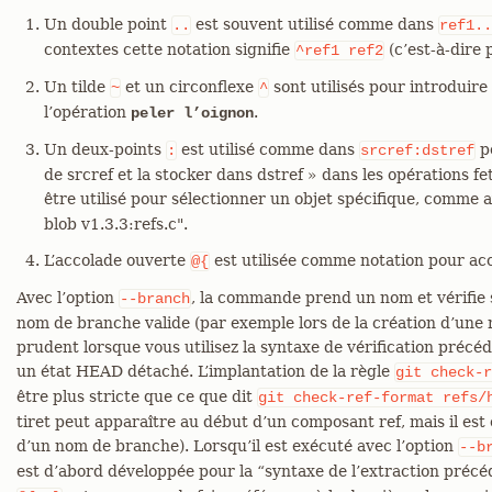
Un double point
est souvent utilisé comme dans
..
ref1..
contextes cette notation signifie
(c’est-à-dire
^ref1
ref2
Un tilde
et un circonflexe
sont utilisés pour introduire
~
^
l’opération
.
peler l’oignon
Un deux-points
est utilisé comme dans
po
:
srcref:dstref
de srcref et la stocker dans dstref » dans les opérations f
être utilisé pour sélectionner un objet spécifique, comme 
blob v1.3.3:refs.c".
L’accolade ouverte
est utilisée comme notation pour acc
@{
Avec l’option
, la commande prend un nom et vérifie s
--branch
nom de branche valide (par exemple lors de la création d’une 
prudent lorsque vous utilisez la syntaxe de vérification précéd
un état HEAD détaché. L’implantation de la règle
git
check-r
être plus stricte que ce que dit
git
check-ref-format
refs/
tiret peut apparaître au début d’un composant ref, mais il est
d’un nom de branche). Lorsqu’il est exécuté avec l’option
--b
est d’abord développée pour la “syntaxe de l’extraction préc