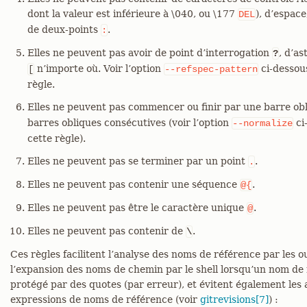
dont la valeur est inférieure à \040, ou \177
), d’espace
DEL
de deux-points
.
:
Elles ne peuvent pas avoir de point d’interrogation
, d’a
?
n’importe où. Voir l’option
ci-dessou
[
--refspec-pattern
règle.
Elles ne peuvent pas commencer ou finir par une barre ob
barres obliques consécutives (voir l’option
ci
--normalize
cette règle).
Elles ne peuvent pas se terminer par un point
.
.
Elles ne peuvent pas contenir une séquence
.
@{
Elles ne peuvent pas être le caractère unique
.
@
Elles ne peuvent pas contenir de
.
\
Ces règles facilitent l’analyse des noms de référence par les ou
l’expansion des noms de chemin par le shell lorsqu’un nom de r
protégé par des quotes (par erreur), et évitent également les
expressions de noms de référence (voir
gitrevisions[7]
) :