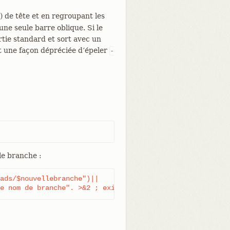
) de tête et en regroupant les
ne seule barre oblique. Si le
ortie standard et sort avec un
t une façon dépréciée d’épeler
-
le branche :
ads/$nouvellebranche")||

e nom de branche". >&2 ; exit 1 ; }