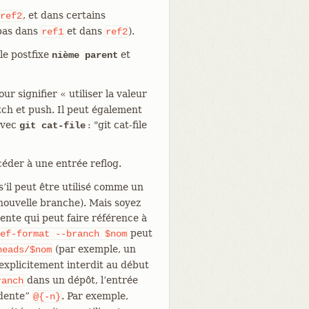
, et dans certains
ref2
 pas dans
et dans
).
ref1
ref2
 le postfixe
et
nième parent
ur signifier « utiliser la valeur
etch et push. Il peut également
avec
: "git cat-file
git cat-file
éder à une entrée reflog.
’il peut être utilisé comme un
nouvelle branche). Mais soyez
ente qui peut faire référence à
peut
ef-format
--branch
$nom
(par exemple, un
heads/$nom
 explicitement interdit au début
dans un dépôt, l’entrée
ranch
édente”
. Par exemple,
@{-n}