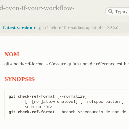
ed-even-if-your-workflow-
Latest version ▾
git-check-ref-format last updated in 2.52.0
NOM
git-check-ref-format - S’assure qu’un nom de référence est b
SYNOPSIS
git check-ref-format
 [--normalize]

       [--[no-]allow-onelevel] [--refspec-pattern]

git check-ref-format
 --branch <raccourcis-de-nom-de-