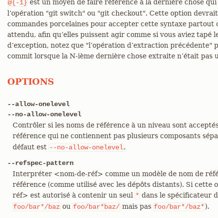
est un moyen de faire référence à la dernière chose qui a
@{-1}
l’opération "git switch" ou "git checkout". Cette option devrait 
commandes porcelaines pour accepter cette syntaxe partout 
attendu, afin qu’elles puissent agir comme si vous aviez tapé l
d’exception, notez que "l’opération d’extraction précédente" 
commit lorsque la N-ième dernière chose extraite n’était pas 
OPTIONS
--allow-onelevel
--no-allow-onelevel
Contrôler si les noms de référence à un niveau sont acceptés
référence qui ne contiennent pas plusieurs composants sép
défaut est
.
--no-allow-onelevel
--refspec-pattern
Interpréter <nom-de-réf> comme un modèle de nom de référ
référence (comme utilisé avec les dépôts distants). Si cette 
réf> est autorisé à contenir un seul
dans le spécificateur 
*
ou
mais pas
).
foo/bar*/baz
foo/bar*baz/
foo/bar*/baz*