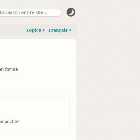
Topics ▾
Français ▾
ien formé
branche>