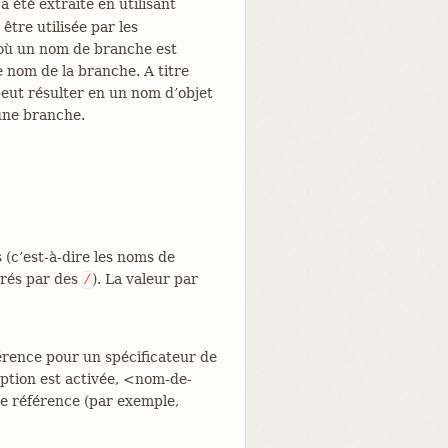
 été extraite en utilisant
être utilisée par les
où un nom de branche est
e nom de la branche. A titre
peut résulter en un nom d’objet
une branche.
 (c’est-à-dire les noms de
arés par des
). La valeur par
/
ence pour un spécificateur de
option est activée, <nom-de-
de référence (par exemple,