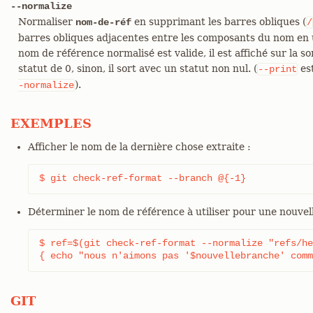
--normalize
Normaliser
en supprimant les barres obliques (
nom-de-réf
/
barres obliques adjacentes entre les composants du nom en u
nom de référence normalisé est valide, il est affiché sur la s
statut de 0, sinon, il sort avec un statut non nul. (
es
--print
).
-normalize
EXEMPLES
Afficher le nom de la dernière chose extraite :
$ git check-ref-format --branch @{-1}
Déterminer le nom de référence à utiliser pour une nouvel
$ ref=$(git check-ref-format --normalize "refs/he
{ echo "nous n'aimons pas '$nouvellebranche' comm
GIT