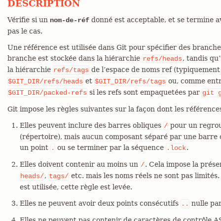
DESCRIPTION
Vérifie si un
donné est acceptable, et se termine av
nom-de-réf
pas le cas.
Une référence est utilisée dans Git pour spécifier des branche
branche est stockée dans la hiérarchie
, tandis qu
refs/heads
la hiérarchie
de l’espace de noms ref (typiquement 
refs/tags
et
ou, comme entré
$GIT_DIR/refs/heads
$GIT_DIR/refs/tags
si les refs sont empaquetées par
$GIT_DIR/packed-refs
git
Git impose les règles suivantes sur la façon dont les référenc
Elles peuvent inclure des barres obliques
pour un regro
/
(répertoire), mais aucun composant séparé par une barre
un point
ou se terminer par la séquence
.
.
.lock
Elles doivent contenir au moins un
. Cela impose la prés
/
,
etc. mais les noms réels ne sont pas limités.
heads/
tags/
est utilisée, cette règle est levée.
Elles ne peuvent avoir deux points consécutifs
nulle par
..
Elles ne peuvent pas contenir de caractères de contrôle AS