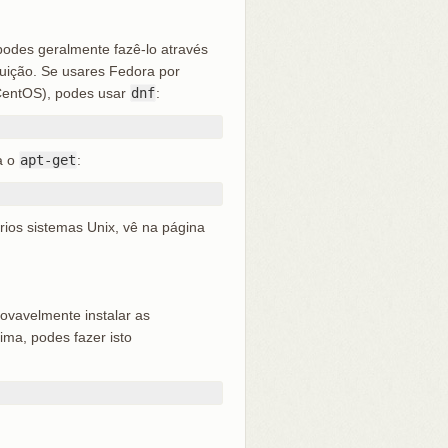
 podes geralmente fazê-lo através
buição. Se usares Fedora por
CentOS), podes usar
dnf
:
a o
apt-get
:
rios sistemas Unix, vê na página
rovavelmente instalar as
ma, podes fazer isto