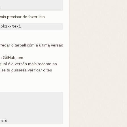
t
is precisar de fazer isto
ook2x-texi
egar o tarball com a última versão
do GitHub, em
qual é a versão mais recente na
e tu quiseres verificar o teu
info