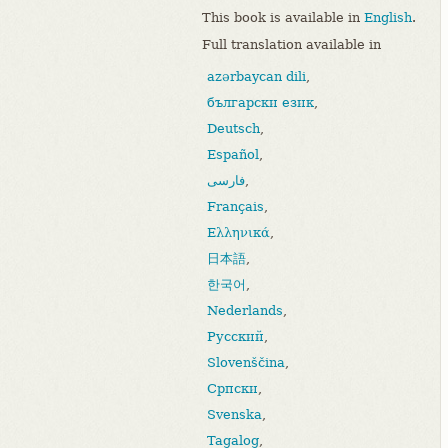
This book is available in
English
.
Full translation available in
azərbaycan dili
,
български език
,
Deutsch
,
Español
,
فارسی
,
Français
,
Ελληνικά
,
日本語
,
한국어
,
Nederlands
,
Русский
,
Slovenščina
,
Српски
,
Svenska
,
Tagalog
,