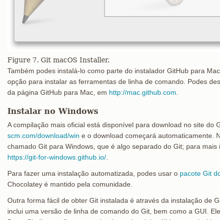
Figure 7. Git macOS Installer.
Também podes instalá-lo como parte do instalador GitHub para Ma
opção para instalar as ferramentas de linha de comando. Podes desc
da página GitHub para Mac, em
http://mac.github.com
.
Instalar no Windows
A compilação mais oficial está disponível para download no site do G
scm.com/download/win
e o download começará automaticamente. No
chamado Git para Windows, que é algo separado do Git; para mais i
https://git-for-windows.github.io/
.
Para fazer uma instalação automatizada, podes usar o
pacote Git d
Chocolatey é mantido pela comunidade.
Outra forma fácil de obter Git instalada é através da instalação de
inclui uma versão de linha de comando do Git, bem como a GUI. E