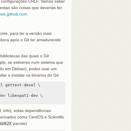
as configurações CRLF. Vamos saber
estas são coisas que deverias ter.
dows.github.com
.
onte, para ter a versão mais
mbora após o Git ter amadurecido
 bibliotecas das quais o Git
emplo, se estiveres num sistema que
do em Debian), podes usar um
r e instalar os binários do Git:
l gettext-devel \

ev libexpat1-dev \

, info), estas dependências
derivados como CentOS e Scientific
ook2X
pacote):