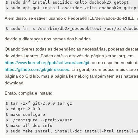
$ sudo dnf install asciidoc xmlto docbook2X getopt

$ sudo apt-get install asciidoc xmlto docbook2x getop
Além disso, se estiver usando o Fedora/RHEL/derivados-do-RHEL, va
$ sudo ln -s /usr/bin/db2x_docbook2texi /usr/bin/docb
devido a diferenças nos nomes dos binários.
Quando tiveres todas as dependências necessárias, poderás descarr
de vários lugares. Podes obtê-lo através da página kernel.org, em
https://www.kernel.org/pub/software/scm/git
, ou no espelho no site 
https://github.com/git/git/releases
. Em geral, é um pouco mais claro 
página do GitHub, mas a página kernel.org também tem assinaturas s
download.
Então, compila e instala:
$ tar -zxf git-2.0.0.tar.gz

$ cd git-2.0.0

$ make configure

$ ./configure --prefix=/usr

$ make all doc info

$ sudo make install install-doc install-html install-