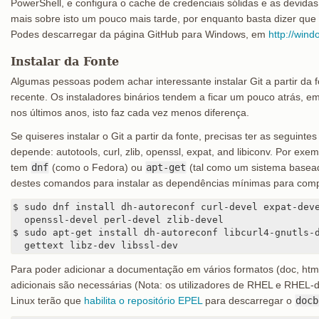
PowerShell, e configura o cache de credenciais sólidas e as devid
mais sobre isto um pouco mais tarde, por enquanto basta dizer que 
Podes descarregar da página GitHub para Windows, em
http://win
Instalar da Fonte
Algumas pessoas podem achar interessante instalar Git a partir da f
recente. Os instaladores binários tendem a ficar um pouco atrás, e
nos últimos anos, isto faz cada vez menos diferença.
Se quiseres instalar o Git a partir da fonte, precisas ter as seguintes
depende: autotools, curl, zlib, openssl, expat, and libiconv. Por ex
tem
dnf
(como o Fedora) ou
apt-get
(tal como um sistema basea
destes comandos para instalar as dependências mínimas para compila
$ sudo dnf install dh-autoreconf curl-devel expat-deve
  openssl-devel perl-devel zlib-devel

$ sudo apt-get install dh-autoreconf libcurl4-gnutls-d
  gettext libz-dev libssl-dev
Para poder adicionar a documentação em vários formatos (doc, html
adicionais são necessárias (Nota: os utilizadores de RHEL e RHEL-
Linux terão que
habilita o repositório EPEL
para descarregar o
docb