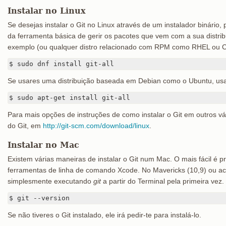
Instalar no Linux
Se desejas instalar o Git no Linux através de um instalador binário,
da ferramenta básica de gerir os pacotes que vem com a sua distri
exemplo (ou qualquer distro relacionado com RPM como RHEL ou 
$ sudo dnf install git-all
Se usares uma distribuição baseada em Debian como o Ubuntu, us
$ sudo apt-get install git-all
Para mais opções de instruções de como instalar o Git em outros vá
do Git, em
http://git-scm.com/download/linux
.
Instalar no Mac
Existem várias maneiras de instalar o Git num Mac. O mais fácil é p
ferramentas de linha de comando Xcode. No Mavericks (10,9) ou aci
simplesmente executando
git
a partir do Terminal pela primeira vez.
$ git --version
Se não tiveres o Git instalado, ele irá pedir-te para instalá-lo.