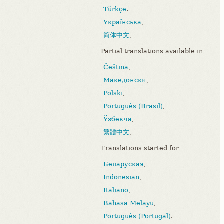
Türkçe
.
Українська
,
简体中文
,
Partial translations available in
Čeština
,
Македонски
,
Polski
,
Português (Brasil)
,
Ўзбекча
,
繁體中文
,
Translations started for
Беларуская
,
Indonesian
,
Italiano
,
Bahasa Melayu
,
Português (Portugal)
.