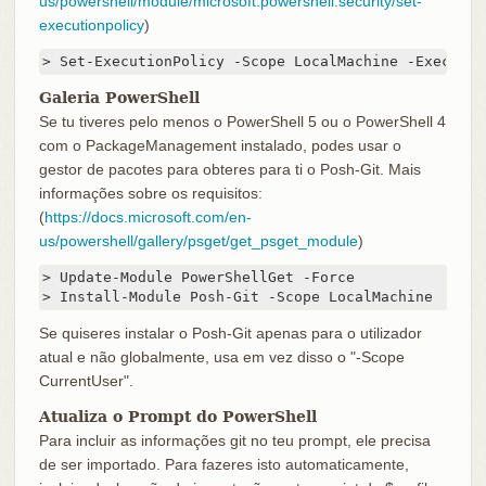
us/powershell/module/microsoft.powershell.security/set-
executionpolicy
)
> Set-ExecutionPolicy -Scope LocalMachine -Executio
Galeria PowerShell
Se tu tiveres pelo menos o PowerShell 5 ou o PowerShell 4
com o PackageManagement instalado, podes usar o
gestor de pacotes para obteres para ti o Posh-Git. Mais
informações sobre os requisitos:
(
https://docs.microsoft.com/en-
us/powershell/gallery/psget/get_psget_module
)
> Update-Module PowerShellGet -Force

> Install-Module Posh-Git -Scope LocalMachine
Se quiseres instalar o Posh-Git apenas para o utilizador
atual e não globalmente, usa em vez disso o "-Scope
CurrentUser".
Atualiza o Prompt do PowerShell
Para incluir as informações git no teu prompt, ele precisa
de ser importado. Para fazeres isto automaticamente,