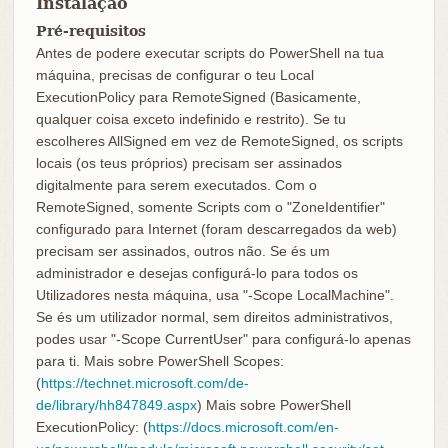
Instalação
Pré-requisitos
Antes de podere executar scripts do PowerShell na tua
máquina, precisas de configurar o teu Local
ExecutionPolicy para RemoteSigned (Basicamente,
qualquer coisa exceto indefinido e restrito). Se tu
escolheres AllSigned em vez de RemoteSigned, os scripts
locais (os teus próprios) precisam ser assinados
digitalmente para serem executados. Com o
RemoteSigned, somente Scripts com o "ZoneIdentifier"
configurado para Internet (foram descarregados da web)
precisam ser assinados, outros não. Se és um
administrador e desejas configurá-lo para todos os
Utilizadores nesta máquina, usa "-Scope LocalMachine".
Se és um utilizador normal, sem direitos administrativos,
podes usar "-Scope CurrentUser" para configurá-lo apenas
para ti. Mais sobre PowerShell Scopes:
(
https://technet.microsoft.com/de-
de/library/hh847849.aspx
) Mais sobre PowerShell
ExecutionPolicy: (
https://docs.microsoft.com/en-