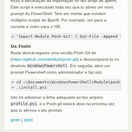
inclui a declaração de importação no teu script de $perfil.
Este script é executado toda vez que tu abres um novo
prompt do PowerShell. Tem em mente que existem
múltiplos scripts de $perfil. Por exemplo: um para a
console e outro para o ISE.
> 'Import-Module Posh-Git' | Out-File -Append -Enco
Da Fonte
Basta descarregares uma versão Posh-Git de
(
https://github.com/dahlbyk/posh-git
) e descompactá-la no
diretório
WindowsPowershell
. Em seguida, abre um
prompt Powershell como administrador e faz isto:
> cd ~\Documents\WindowsPowerShell\Module\posh-git

> .\install.ps1
Isto irá adicionar a linha adequada ao teu arquivo
profile.ps1
, e o Posh-git estará ativo na próxima vez
que tu abrires o teu prompt.
prev
|
next