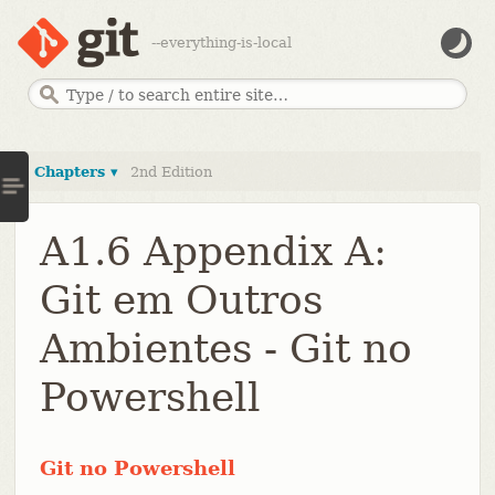
--everything-is-local
Chapters ▾
2nd Edition
A1.6 Appendix A:
Git em Outros
Ambientes - Git no
Powershell
Git no Powershell