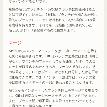
マッピングするなどです。
複数のArchブランチを一つのGitブランチに関連付けるこ
とは可能です。結果は、2番目のブランチが作成された後に
最初のブランチにコミットが行われていない場合にのみ最
も意味を持ちます。それでも、定期的に回転されていた
Archリポジトリを変換するのに役立ちます。
マージ
Arch からのパッチマージデータは、Git でのマージを示す
ためにも使用されます。Git はパッチの追跡にはあまり関心
がなく、ブランチがフォークしてから発生したすべてのコ
ミットが取り込まれたときのみ、マージと見なします。そ
の結果として、Git はブランチがどれだけ分岐したかを正確
に把握できます。つまりインポート処理では、パッチの交
換に関するメタデータの一部が失われることになります。
Arch からインポートしたブランチ同士をマージする場合で
も、Git は適切なマージベースを見つけることができます。
また、ブランチ間で順不同にやり取りされたパッチもうま
く識別できる場合があります。