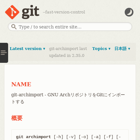
--fast-version-control
Latest version ▾
git-archimport last
Topics ▾
日本語 ▾
updated in 2.35.0
NAME
git-archimport - GNU ArchリポジトリをGitにインポー
トする
概要
git archimport
 [-h] [-v] [-o] [-a] [-f] [-