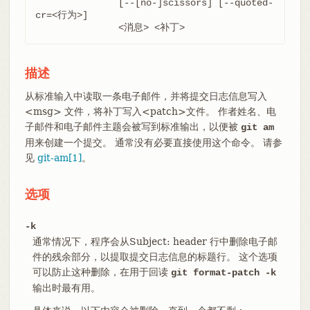
	       [--[no-]scissors] [--quoted-
cr=<行为>]

	       <消息> <补丁>
描述
从标准输入中读取一条电子邮件，并将提交日志信息写入
<msg> 文件，将补丁写入<patch>文件。 作者姓名、电
子邮件和电子邮件主题会被写到标准输出，以便被
git am
用来创建一个提交。 通常没有必要直接使用这个命令。 请参
见
git-am[1]
。
选项
-k
通常情况下，程序会从Subject: header 行中删除电子邮
件的残余部分，以提取提交日志信息的标题行。 这个选项
可以防止这种删除，在用于回读
git format-patch -k
输出时最有用。