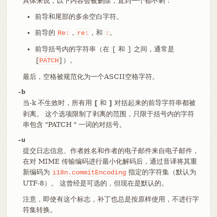
具体来说，以下内容会被删除，直到一个都不剩：
前导和尾部的多余空白字符。
前导的
，
，和
。
Re:
re:
:
前导括号内的字符串（在
和
之间，通常是
[
]
）。
[
PATCH
]
最后，空格被规范化为一个ASCII空格字符。
-b
当-k 不生效时，所有用
和
对括起来的前导字符串都被
[
]
剥离。 这个选项限制了剥离的范围，只限于括号内的字符
串包含 "PATCH " 一词的对括号。
-u
提交日志信息、作者姓名和作者的电子邮件来自电子邮件，
在对 MIME 传输编码进行最小化解码后，通过音译将其重
新编码为
指定的字符集（默认为
i18n.commitEncoding
UTF-8）。 这曾经是可选的，但现在是默认的。
注意，即使有这个标志，补丁也总是按原样使用，不进行字
符集转换。