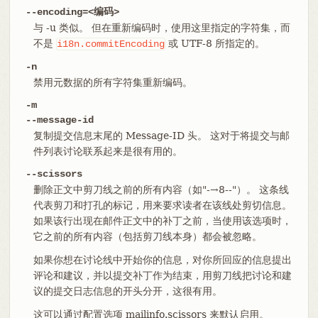
--encoding=<编码>
与 -u 类似。 但在重新编码时，使用这里指定的字符集，而
不是
或 UTF-8 所指定的。
i18n.commitEncoding
-n
禁用元数据的所有字符集重新编码。
-m
--message-id
复制提交信息末尾的 Message-ID 头。 这对于将提交与邮
件列表讨论联系起来是很有用的。
--scissors
删除正文中剪刀线之前的所有内容（如"-→8--"）。 这条线
代表剪刀和打孔的标记，用来要求读者在该线处剪切信息。
如果该行出现在邮件正文中的补丁之前，当使用该选项时，
它之前的所有内容（包括剪刀线本身）都会被忽略。
如果你想在讨论线中开始你的信息，对你所回应的信息提出
评论和建议，并以提交补丁作为结束，用剪刀线把讨论和建
议的提交日志信息的开头分开，这很有用。
这可以通过配置选项 mailinfo.scissors 来默认启用。