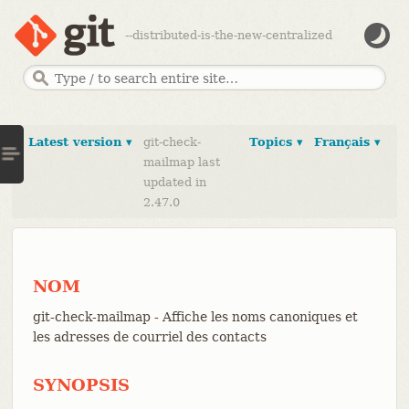
--distributed-is-the-new-centralized
Latest version ▾
git-check-
Topics ▾
Français ▾
mailmap last
updated in
2.47.0
NOM
git-check-mailmap - Affiche les noms canoniques et
les adresses de courriel des contacts
SYNOPSIS