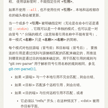
程。 使用该标签时，不能指定任何
。
<引用>
如果不使用
，也不使用任何
，本地和远程都存
--all
<引用>
在的磁头都会被更新。
当一个或多个
被明确指定时（无论是在命令行还是通
<引用>
过
），它既可以是一个单独的模式，也可以是一对
--stdin
由冒号 ":" 分隔的模式（这意味着引用名称中不能有冒号）。
单一模式
只是
的简称。
<名称>
<名称>:<名称>
每个模式对包括源端（冒号前）和目标端（冒号后）。 要推
送的引用是通过找到与源侧相匹配的匹配来确定的，而推送
到哪里则是通过目的地侧来确定的。用于匹配引用的规则与
"git rev-parse" 用于解析符号引用名称的规则相同。参见
git-rev-parse[1]
。
如果 <源端> 与一个本地引用不完全匹配，则会出错。
如果 <目标> 匹配多个远程引用，则会出错。
如果 <目的端> 与任何远程引用不匹配，或者
它必须以 "refs/" 开头；在这种情况下，<dst> 被用
作目标字面。