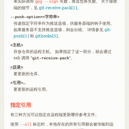
果实际调用
失败，推送也将失败。 关于接收
gpg
--sign
端的细节，见
git-receive-pack[1]
。
--push-option=<字符串>
传递指定字符串作为推送选项，供服务器端的钩子使用。
如果服务器不支持推送选项，则会出错。 详情参见
git-
push[1]
和
githooks[5]
。
<主机>
存放仓库的远程主机。 如果指定了这一部分，就会通过
ssh 调用 "
"。
git-receive-pack
<目录>
要更新的仓库。
<引用>…​
要更新的远程引用。
指定引用
有三种方法可以指定在远程端更新哪些参考文件。
使用
标志时，本地存在的所有引用都会被传输到远
--all