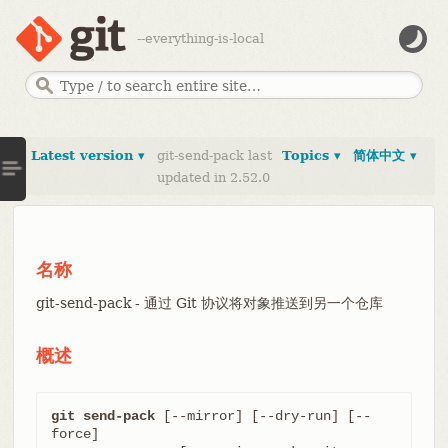
--everything-is-local
Latest version ▾
git-send-pack last
Topics ▾
简体中文 ▾
updated in 2.52.0
名称
git-send-pack - 通过 Git 协议将对象推送到另一个仓库
概述
git send-pack
 [--mirror] [--dry-run] [--
force]
