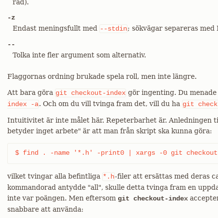
rad).
-z
Endast meningsfullt med
; sökvägar separeras med N
--stdin
--
Tolka inte fler argument som alternativ.
Flaggornas ordning brukade spela roll, men inte längre.
Att bara göra
gör ingenting. Du menade
git
checkout-index
. Och om du vill tvinga fram det, vill du ha
index
-a
git
check
Intuitivitet är inte målet här. Repeterbarhet är. Anledningen 
betyder inget arbete" är att man från skript ska kunna göra:
$ find . -name '*.h' -print0 | xargs -0 git checkout
vilket tvingar alla befintliga
-filer att ersättas med deras 
*.h
kommandorad antydde "all", skulle detta tvinga fram en uppdate
inte var poängen. Men eftersom
accepter
git checkout-index
snabbare att använda: