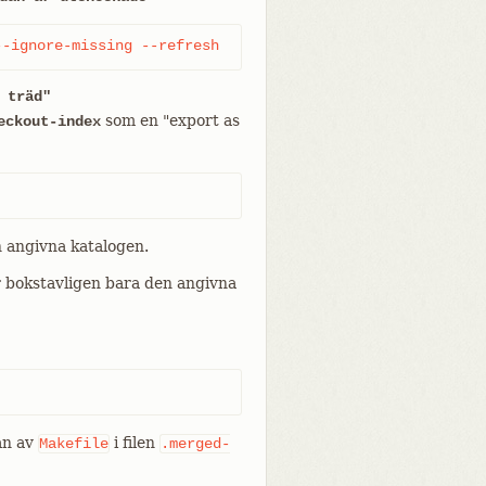
--ignore-missing --refresh
 träd"
som en "export as
eckout-index
n angivna katalogen.
r bokstavligen bara den angivna
an av
i filen
Makefile
.merged-