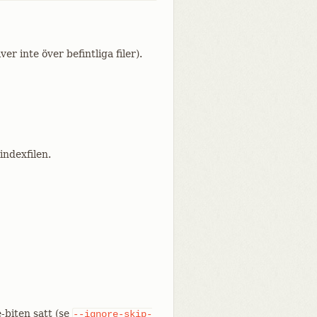
ver inte över befintliga filer).
indexfilen.
-biten satt (se
--ignore-skip-