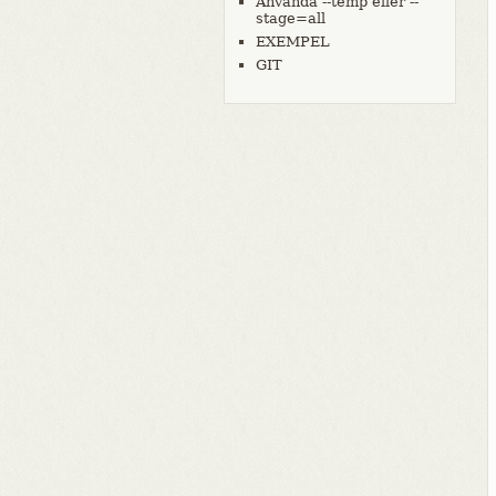
Använda --temp eller --
stage=all
EXEMPEL
GIT