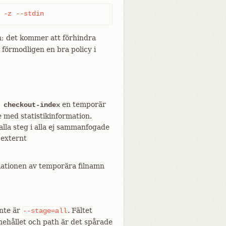
 -z --stdin
n; det kommer att förhindra
 förmodligen en bra policy i
en temporär
 checkout-index
e med statistikinformation.
lla steg i alla ej sammanfogade
 externt
ociationen av temporära filnamn
inte är
. Fältet
--stage=all
nehållet och path är det spårade