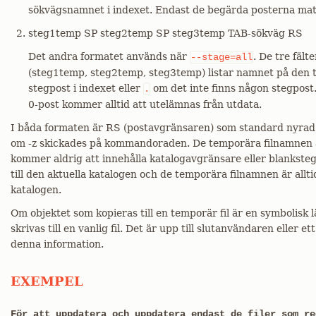
sökvägsnamnet i indexet. Endast de begärda posterna mat
steg1temp SP steg2temp SP steg3temp TAB-sökväg RS
Det andra formatet används när
. De tre fält
--stage=all
(steg1temp, steg2temp, steg3temp) listar namnet på den t
stegpost i indexet eller
om det inte finns någon stegpost
.
0-post kommer alltid att utelämnas från utdata.
I båda formaten är RS (postavgränsaren) som standard nyrad
om -z skickades på kommandoraden. De temporära filnamnen är
kommer aldrig att innehålla katalogavgränsare eller blanksteg. 
till den aktuella katalogen och de temporära filnamnen är alltid
katalogen.
Om objektet som kopieras till en temporär fil är en symbolisk 
skrivas till en vanlig fil. Det är upp till slutanvändaren elle
denna information.
EXEMPEL
För att uppdatera och uppdatera endast de filer som re