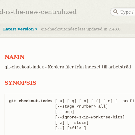
ed-is-the-new-centralized
Latest version ▾
git-checkout-index last updated in 2.43.0
NAMN
git-checkout-index - Kopiera filer från indexet till arbetsträd
SYNOPSIS
git checkout-index
 [-u] [-q] [-a] [-f] [-n] [--prefix
		   [--stage=<number>|all]

		   [--temp]

		   [--ignore-skip-worktree-bits]

		   [-z] [--stdin]

		   [--] [<fil>…​]