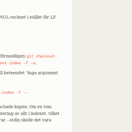
UL-tecknet i stället för LF.
 förmodligen
git
checkout-
.
out-index
-f
-a
till beteendet "inga argument
-index -f --
cachade kopior. Om en tom
ring av allt i indexet, vilket
ar --stdin skulle det vara