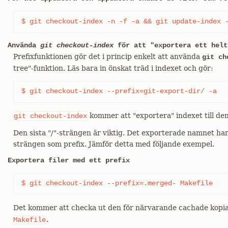
$ git checkout-index -n -f -a && git update-index 
Använda
git checkout-index
för att "exportera ett helt
Prefixfunktionen gör det i princip enkelt att använda
git ch
tree"-funktion. Läs bara in önskat träd i indexet och gör:
$ git checkout-index --prefix=git-export-dir/ -a
kommer att "exportera" indexet till de
git
checkout-index
Den sista "/"-strängen är viktig. Det exporterade namnet ha
strängen som prefix. Jämför detta med följande exempel.
Exportera filer med ett prefix
$ git checkout-index --prefix=.merged- Makefile
Det kommer att checka ut den för närvarande cachade kopi
.
Makefile