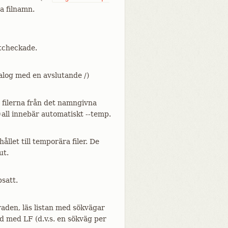
a filnamn.
utcheckade.
talog med en avslutande /)
t filerna från det namngivna
ll innebär automatiskt --temp.
hållet till temporära filer. De
ut.
psatt.
raden, läs listan med sökvägar
 med LF (d.v.s. en sökväg per