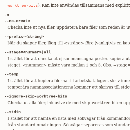
). Kan inte användas tillsammans med explicit
worktree-bits
-n
--no-create
Checka inte ut nya filer, uppdatera bara filer som redan är 
--prefix=<sträng>
När du skapar filer, lägg till <sträng> före (vanligtvis en ka
--stage=<nummer>|all
I stället för att checka ut ej sammanslagna poster, kopiera u
steget. <nummer> måste vara mellan 1 och 3. Obs: --stage=a
--temp
I stället för att kopiera filerna till arbetskatalogen, skriv inne
temporära namnassociationerna kommer att skrivas till stdo
--ignore-skip-worktree-bits
Checka ut alla filer, inklusive de med skip-worktree-biten up
--stdin
I stället för att hämta en lista med sökvägar från kommando
från standardinmatningen. Sökvägar separeras som standard