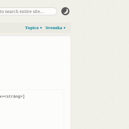
Topics ▾
Svenska ▾
=<sträng>]
