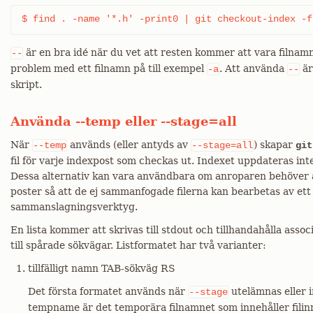
$ find . -name '*.h' -print0 | git checkout-index -f
är en bra idé när du vet att resten kommer att vara filnam
--
problem med ett filnamn på till exempel
. Att använda
är
-a
--
skript.
Använda --temp eller --stage=all
När
används (eller antyds av
) skapar
--temp
--stage=all
git
fil för varje indexpost som checkas ut. Indexet uppdateras int
Dessa alternativ kan vara användbara om anroparen behöver a
poster så att de ej sammanfogade filerna kan bearbetas av ett
sammanslagningsverktyg.
En lista kommer att skrivas till stdout och tillhandahålla ass
till spårade sökvägar. Listformatet har två varianter:
tillfälligt namn TAB-sökväg RS
Det första formatet används när
utelämnas eller 
--stage
tempname är det temporära filnamnet som innehåller filin