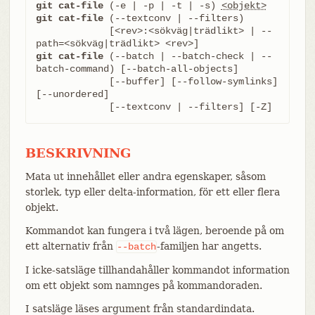
git cat-file
 (-e | -p | -t | -s) 
<objekt>
git cat-file
 (--textconv | --filters)

	     [<rev>:<sökväg|trädlikt> | --
git cat-file
 (--batch | --batch-check | --
batch-command) [--batch-all-objects]

	     [--buffer] [--follow-symlinks] 
[--unordered]

	     [--textconv | --filters] [-Z]
BESKRIVNING
Mata ut innehållet eller andra egenskaper, såsom
storlek, typ eller delta-information, för ett eller flera
objekt.
Kommandot kan fungera i två lägen, beroende på om
ett alternativ från
-familjen har angetts.
--batch
I icke-satsläge tillhandahåller kommandot information
om ett objekt som namnges på kommandoraden.
I satsläge läses argument från standardindata.