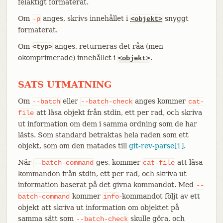
felaktigt formaterat.
Om
anges, skrivs innehållet i
snyggt
-p
<objekt>
formaterat.
Om
anges, returneras det råa (men
<typ>
okomprimerade) innehållet i
.
<objekt>
SATS UTMATNING
Om
eller
anges kommer
--batch
--batch-check
cat-
att läsa objekt från stdin, ett per rad, och skriva
file
ut information om dem i samma ordning som de har
lästs. Som standard betraktas hela raden som ett
objekt, som om den matades till
git-rev-parse[1]
.
När
ges, kommer
att läsa
--batch-command
cat-file
kommandon från stdin, ett per rad, och skriva ut
information baserat på det givna kommandot. Med
--
kommer
-kommandot följt av ett
batch-command
info
objekt att skriva ut information om objektet på
samma sätt som
skulle göra, och
--batch-check