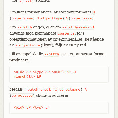
för
-atomen.
%
(
rest
)
Om inget format anges, är standardformatet
%
.
(
objectname
)
%
(
objecttype
)
%
(
objectsize
)
Om
anges, eller om
--batch
--batch-command
används med kommandot
, följs
contents
objektinformationen av objektinnehållet (bestående
av
byte), följt av en ny rad.
%
(
objectsize
)
Till exempel skulle
utan ett anpassat format
--batch
producera:
<oid> SP <typ> SP <storlek> LF

<innehåll> LF
Medan
--batch-check='%
(
objectname
)
%
skulle producera:
(
objecttype
)
<oid> SP <typ> LF