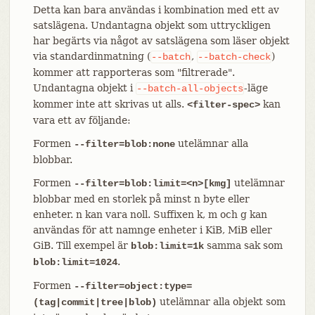
Detta kan bara användas i kombination med ett av
satslägena. Undantagna objekt som uttryckligen
har begärts via något av satslägena som läser objekt
via standardinmatning (
,
)
--batch
--batch-check
kommer att rapporteras som "filtrerade".
Undantagna objekt i
-läge
--batch-all-objects
kommer inte att skrivas ut alls.
kan
<filter-spec>
vara ett av följande:
Formen
utelämnar alla
--filter=blob:none
blobbar.
Formen
utelämnar
--filter=blob:limit=<n>[kmg]
blobbar med en storlek på minst n byte eller
enheter. n kan vara noll. Suffixen k, m och g kan
användas för att namnge enheter i KiB, MiB eller
GiB. Till exempel är
samma sak som
blob:limit=1k
.
blob:limit=1024
Formen
--filter=object:type=
utelämnar alla objekt som
(tag|commit|tree|blob)