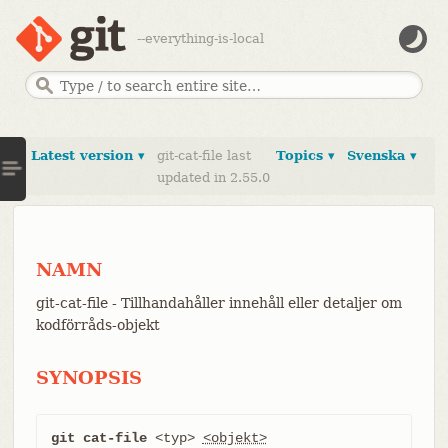
--everything-is-local
Latest version ▾
git-cat-file last
Topics ▾
Svenska ▾
updated in 2.55.0
NAMN
git-cat-file - Tillhandahåller innehåll eller detaljer om
kodförråds-objekt
SYNOPSIS
git cat-file
 <typ> 
<objekt>