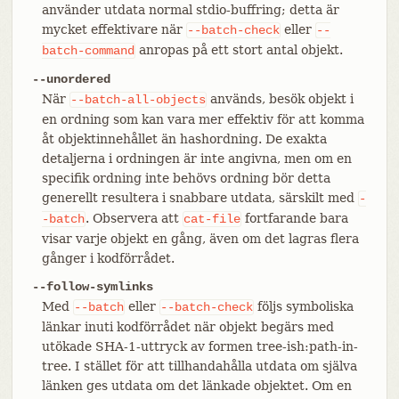
använder utdata normal stdio-buffring; detta är
mycket effektivare när
eller
--batch-check
--
anropas på ett stort antal objekt.
batch-command
--unordered
När
används, besök objekt i
--batch-all-objects
en ordning som kan vara mer effektiv för att komma
åt objektinnehållet än hashordning. De exakta
detaljerna i ordningen är inte angivna, men om en
specifik ordning inte behövs ordning bör detta
generellt resultera i snabbare utdata, särskilt med
-
. Observera att
fortfarande bara
-batch
cat-file
visar varje objekt en gång, även om det lagras flera
gånger i kodförrådet.
--follow-symlinks
Med
eller
följs symboliska
--batch
--batch-check
länkar inuti kodförrådet när objekt begärs med
utökade SHA-1-uttryck av formen tree-ish:path-in-
tree. I stället för att tillhandahålla utdata om själva
länken ges utdata om det länkade objektet. Om en