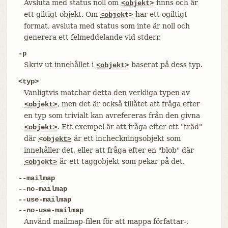
Avsluta med status noll om
finns och är
<objekt>
ett giltigt objekt. Om
har ett ogiltigt
<objekt>
format, avsluta med status som inte är noll och
generera ett felmeddelande vid stderr.
-p
Skriv ut innehållet i
baserat på dess typ.
<objekt>
<typ>
Vanligtvis matchar detta den verkliga typen av
, men det är också tillåtet att fråga efter
<objekt>
en typ som trivialt kan avrefereras från den givna
. Ett exempel är att fråga efter ett "träd"
<objekt>
där
är ett incheckningsobjekt som
<objekt>
innehåller det, eller att fråga efter en "blob" där
är ett taggobjekt som pekar på det.
<objekt>
--mailmap
--no-mailmap
--use-mailmap
--no-use-mailmap
Använd mailmap-filen för att mappa författar-,