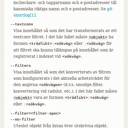
incheckare- och taggarnamn och e-postadresser till
kanoniska riktiga namn och e-postadresser. Se
git-
shortlog[1]
.
--textconv
Visa innehållet så som det har transformerats av ett
textconv filtret. I det här fallet måste
ha
<objekt>
formen
eller
för
<trädlikt>
:
<sökväg>
:
<sökväg>
att filtret ska kunna tillämpas på innehållet som är
registrerat i indexet vid
.
<sökväg>
--filters
Visa innehållet så som det konverterats av filtren
som konfigurerats i det aktuella arbetsträdet för
den angivna
(d.v.s. smudge-filter,
<sökvägen>
konvertering vid radslut, etc.). I det här fallet måste
vara av formen
<objekt>
<trädlikt>
:
<sökväg>
eller
.
:
<sökväg>
--filter=<filter-spec>
--no-filter
Uteslut objekt från listan över utskrivna objekt.