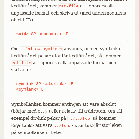
kodförrådet, kommer
att ignorera alla
cat-file
anpassade format och skriva ut (med undermodulens
objekt-ID):
<oid> SP submodule LF
Om
används, och en symlänk i
--follow-symlinks
kodförrådet pekar utanför kodförrådet, så kommer
att ignorera alla anpassade format och
cat-file
skriva ut:
symlink SP <storlek> LF

<symlänk> LF
Symbollänken kommer antingen att vara absolut
(börjar med ett
) eller relativ till trädroten. Om till
/
exempel dir/link pekar på
, så kommer
../../foo
att vara
.
är storleken
<symlänk>
../foo
<storlek>
på symbollänken i byte.