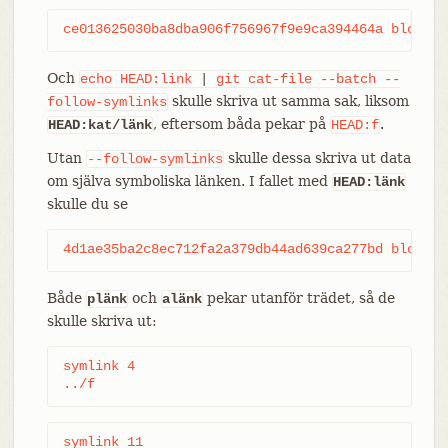
ce013625030ba8dba906f756967f9e9ca394464a blob 6
Och
echo
HEAD:link
|
git
cat-file
--batch
--
skulle skriva ut samma sak, liksom
follow-symlinks
, eftersom båda pekar på
.
HEAD:kat/länk
HEAD:f
Utan
skulle dessa skriva ut data
--follow-symlinks
om själva symboliska länken. I fallet med
HEAD:länk
skulle du se
4d1ae35ba2c8ec712fa2a379db44ad639ca277bd blob 1
Både
och
pekar utanför trädet, så de
plänk
alänk
skulle skriva ut:
symlink 4

../f
symlink 11
