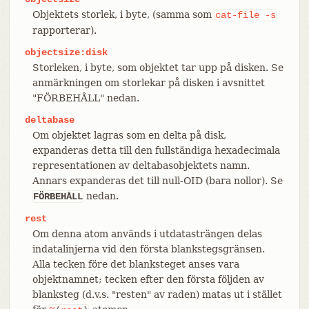
Objektets storlek, i byte, (samma som
cat-file
-s
rapporterar).
objectsize:disk
Storleken, i byte, som objektet tar upp på disken. Se
anmärkningen om storlekar på disken i avsnittet
"FÖRBEHÅLL" nedan.
deltabase
Om objektet lagras som en delta på disk,
expanderas detta till den fullständiga hexadecimala
representationen av deltabasobjektets namn.
Annars expanderas det till null-OID (bara nollor). Se
nedan.
FÖRBEHÅLL
rest
Om denna atom används i utdatasträngen delas
indatalinjerna vid den första blankstegsgränsen.
Alla tecken före det blanksteget anses vara
objektnamnet; tecken efter den första följden av
blanksteg (d.v.s. "resten" av raden) matas ut i stället