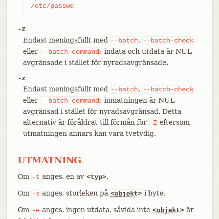
/etc/passwd
-Z
Endast meningsfullt med
,
--batch
--batch-check
eller
; indata och utdata är NUL-
--batch-command
avgränsade i stället för nyradsavgränsade.
-z
Endast meningsfullt med
,
--batch
--batch-check
eller
; inmatningen är NUL-
--batch-command
avgränsad i stället för nyradsavgränsad. Detta
alternativ är föråldrat till förmån för
eftersom
-Z
utmatningen annars kan vara tvetydig.
UTMATNING
Om
anges, en av
.
-t
<typ>
Om
anges, storleken på
i byte.
-s
<objekt>
Om
anges, ingen utdata, såvida inte
är
-e
<objekt>