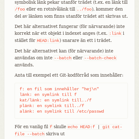
symbolisk länk pekar utanför trädet (t.ex. en länk till
eller en rotnivålänk till
), kommer den
/foo
../foo
del av länken som finns utanför trädet att skrivas ut.
Det här alternativet fungerar (för närvarande) inte
korrekt när ett objekt i indexet anges (t.ex.
i
:link
stället för
) snarare än ett i trädet.
HEAD:link
Det här alternativet kan (för närvarande) inte
användas om inte
eller
--batch
--batch-check
används.
Anta till exempel ett Git-kodförråd som innehåller:
f: en fil som innehåller "hej\n"

länk: en symlink till f

kat/länk: en symlink till../f

plänk: en symlink till../f

alänk: en symlink till /etc/passwd
För en vanlig fil
skulle
f
echo
HEAD:f
|
git
cat-
skriva ut
file
--batch