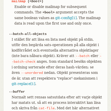
mailmap
(
<bool>
)
Enable or disable mailmap for subsequent
commands. The
argument accepts the
<bool>
same boolean values as
git-config[1]
. The mailmap
data is read upon the first use and only once.
--batch-all-objects
I stället för att läsa en lista med objekt på stdin,
utför den begärda sats-operationen på alla objekt i
kodförrådet och eventuella alternativa objektlager
(inte bara nåbara objekt). Kräver att
eller
--batch
-
anges. Som standard besöks objekten
-batch-check
i ordning sorterade efter deras hash-värden; se
även
nedan. Objekt presenteras som
--unordered
de är, utan att respektera "replace"-mekanismen i
git-replace[1]
.
--buffer
Normalt sett rensas satsutdata efter att varje objekt
har matats ut, så att en process interaktivt kan läsa
och skriva från
. Med det här alternativet
cat-file