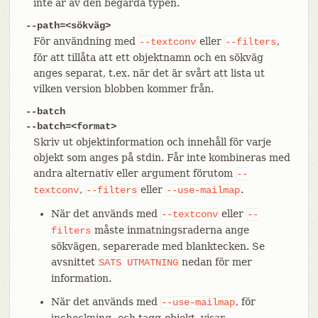
inte är av den begärda typen.
--path=<sökväg>
För användning med
eller
,
--textconv
--filters
för att tillåta att ett objektnamn och en sökväg
anges separat, t.ex. när det är svårt att lista ut
vilken version blobben kommer från.
--batch
--batch=<format>
Skriv ut objektinformation och innehåll för varje
objekt som anges på stdin. Får inte kombineras med
andra alternativ eller argument förutom
--
,
eller
.
textconv
--filters
--use-mailmap
När det används med
eller
--textconv
--
måste inmatningsraderna ange
filters
sökvägen, separerade med blanktecken. Se
avsnittet
nedan för mer
SATS
UTMATNING
information.
När det används med
, för
--use-mailmap
incheckning- och tagg-objekt, visar