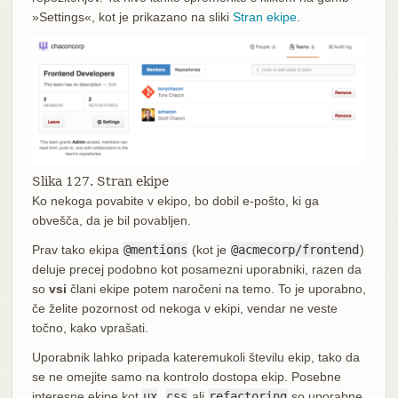
»Settings«, kot je prikazano na sliki
Stran ekipe
.
Slika 127. Stran ekipe
Ko nekoga povabite v ekipo, bo dobil e-pošto, ki ga
obvešča, da je bil povabljen.
Prav tako ekipa
@mentions
(kot je
@acmecorp/frontend
)
deluje precej podobno kot posamezni uporabniki, razen da
so
vsi
člani ekipe potem naročeni na temo. To je uporabno,
če želite pozornost od nekoga v ekipi, vendar ne veste
točno, kako vprašati.
Uporabnik lahko pripada kateremukoli številu ekip, tako da
se ne omejite samo na kontrolo dostopa ekip. Posebne
interesne ekipe kot
ux
,
css
ali
refactoring
so uporabne