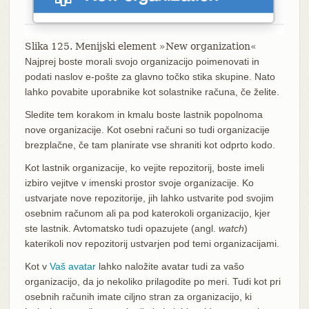
Slika 125. Menijski element »New organization«
Najprej boste morali svojo organizacijo poimenovati in
podati naslov e-pošte za glavno točko stika skupine. Nato
lahko povabite uporabnike kot solastnike računa, če želite.
Sledite tem korakom in kmalu boste lastnik popolnoma
nove organizacije. Kot osebni računi so tudi organizacije
brezplačne, če tam planirate vse shraniti kot odprto kodo.
Kot lastnik organizacije, ko vejite repozitorij, boste imeli
izbiro vejitve v imenski prostor svoje organizacije. Ko
ustvarjate nove repozitorije, jih lahko ustvarite pod svojim
osebnim računom ali pa pod katerokoli organizacijo, kjer
ste lastnik. Avtomatsko tudi opazujete (angl.
watch
)
katerikoli nov repozitorij ustvarjen pod temi organizacijami.
Kot v
Vaš avatar
lahko naložite avatar tudi za vašo
organizacijo, da jo nekoliko prilagodite po meri. Tudi kot pri
osebnih računih imate ciljno stran za organizacijo, ki