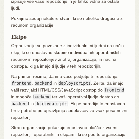
izpisuje vse vaše repozitorije in je lahko vidna za ostale
ljudi.
Pokrijmo sedaj nekatere stvari, ki so nekoliko drugačne z
računom organizacije.
Ekipe
Organizacije so povezane z individualnimi ljudmi na način
ekip, ki so enostavno skupine individualnih uporabniških
računov in repozitorijev znotraj organizacije, in načina
dostopa, ki ga imajo ti ljudje v teh repozitorijih.
Na primer, recimo, da ima vaše podjetje tri repozitorije:
frontend
,
backend
in
deployscripts
. Želite, da imajo
vaši razvijalci HTML/CSS/JavaScript dostop do
frontend
in mogoče
backend
ter vaši operativni ljudje dostop do
backend
in
deployscripts
. Ekipe naredijo to enostavno
brez potrebe po upravljanju sodelavcev za vsak posamezni
repozitorij.
Stran organizacije prikazuje enostavno ploščo z vsemi
repozitoriji, uporabniki in ekipami, ki so pod to organizacijo.