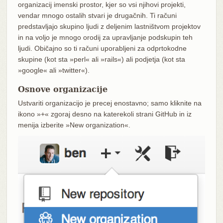
organizacij imenski prostor, kjer so vsi njihovi projekti,
vendar mnogo ostalih stvari je drugačnih. Ti računi
predstavljajo skupino ljudi z deljenim lastništvom projektov
in na voljo je mnogo orodij za upravljanje podskupin teh
ljudi. Običajno so ti računi uporabljeni za odprtokodne
skupine (kot sta »perl« ali »rails«) ali podjetja (kot sta
»google« ali »twitter«).
Osnove organizacije
Ustvariti organizacijo je precej enostavno; samo kliknite na
ikono »+« zgoraj desno na katerekoli strani GitHub in iz
menija izberite »New organization«.