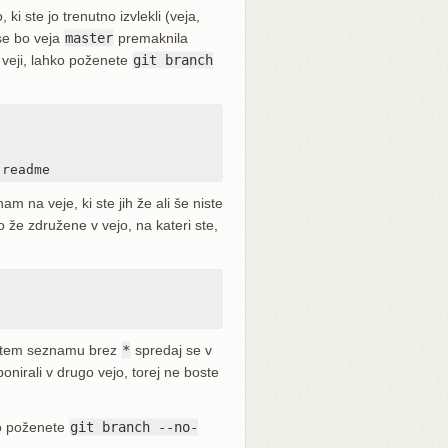
 ki ste jo trenutno izvlekli (veja,
 se bo veja
master
premaknila
 veji, lahko poženete
git branch
 readme
nam na veje, ki ste jih že ali še niste
o že združene v vejo, na kateri ste,
na tem seznamu brez
*
spredaj se v
onirali v drugo vejo, torej ne boste
hko poženete
git branch --no-