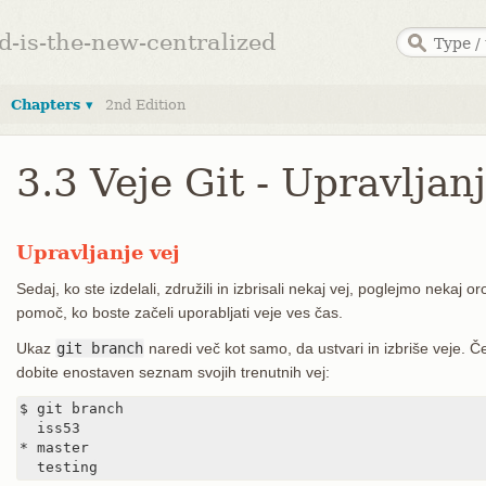
ed-is-the-new-centralized
Chapters ▾
2nd Edition
3.3 Veje Git - Upravljanj
Upravljanje vej
Sedaj, ko ste izdelali, združili in izbrisali nekaj vej, poglejmo nekaj or
pomoč, ko boste začeli uporabljati veje ves čas.
Ukaz
git branch
naredi več kot samo, da ustvari in izbriše veje.
dobite enostaven seznam svojih trenutnih vej:
$ git branch

  iss53

* master

  testing