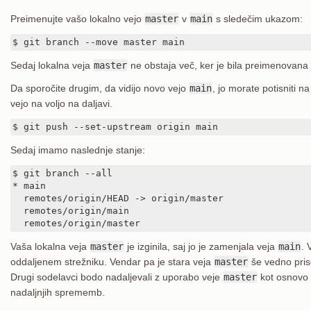
Preimenujte vašo lokalno vejo
master
v
main
s sledečim ukazom:
$ git branch --move master main
Sedaj lokalna veja
master
ne obstaja več, ker je bila preimenovana
Da sporočite drugim, da vidijo novo vejo
main
, jo morate potisniti 
vejo na voljo na daljavi.
$ git push --set-upstream origin main
Sedaj imamo naslednje stanje:
$ git branch --all

* main

  remotes/origin/HEAD -> origin/master

  remotes/origin/main

  remotes/origin/master
Vaša lokalna veja
master
je izginila, saj jo je zamenjala veja
main
. 
oddaljenem strežniku. Vendar pa je stara veja
master
še vedno pris
Drugi sodelavci bodo nadaljevali z uporabo veje
master
kot osnovo 
nadaljnjih sprememb.