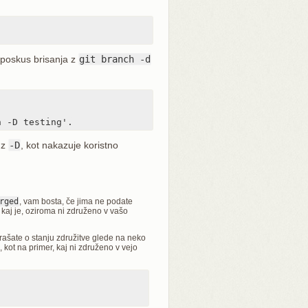
 poskus brisanja z
git branch -d
h -D testing'.
e z
-D
, kot nakazuje koristno
rged
, vam bosta, če jima ne podate
 kaj je, oziroma ni združeno v vašo
ašate o stanju združitve glede na neko
, kot na primer, kaj ni združeno v vejo