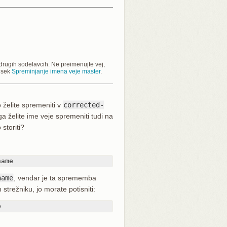
 drugih sodelavcih. Ne preimenujte vej,
odsek
Spreminjanje imena veje master
.
o želite spremeniti v
corrected-
ga želite ime veje spremeniti tudi na
storiti?
name
name
, vendar je ta sprememba
strežniku, jo morate potisniti:
e