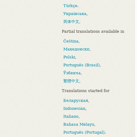
Türkçe
.
Українська
,
简体中文
,
Partial translations available in
Čeština
,
Македонски
,
Polski
,
Português (Brasil)
,
Ўзбекча
,
繁體中文
,
Translations started for
Беларуская
,
Indonesian
,
Italiano
,
Bahasa Melayu
,
Português (Portugal)
.