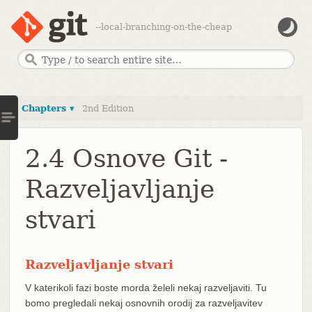
--local-branching-on-the-cheap
Chapters ▾
2nd Edition
2.4 Osnove Git -
Razveljavljanje
stvari
Razveljavljanje stvari
V katerikoli fazi boste morda želeli nekaj razveljaviti. Tu
bomo pregledali nekaj osnovnih orodij za razveljavitev