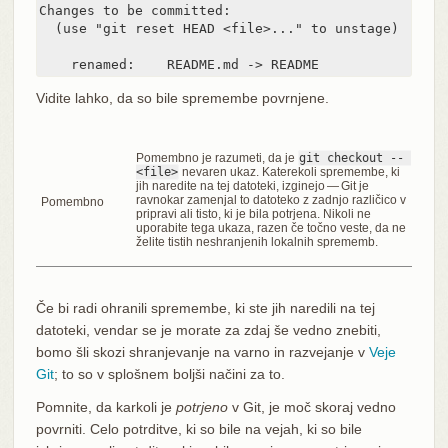
Changes to be committed:

  (use "git reset HEAD <file>..." to unstage)

    renamed:    README.md -> README
Vidite lahko, da so bile spremembe povrnjene.
Pomembno je razumeti, da je
git checkout -- 
<file>
nevaren ukaz. Katerekoli spremembe, ki
jih naredite na tej datoteki, izginejo — Git je
ravnokar zamenjal to datoteko z zadnjo različico v
Pomembno
pripravi ali tisto, ki je bila potrjena. Nikoli ne
uporabite tega ukaza, razen če točno veste, da ne
želite tistih neshranjenih lokalnih sprememb.
Če bi radi ohranili spremembe, ki ste jih naredili na tej
datoteki, vendar se je morate za zdaj še vedno znebiti,
bomo šli skozi shranjevanje na varno in razvejanje v
Veje
Git
; to so v splošnem boljši načini za to.
Pomnite, da karkoli je
potrjeno
v Git, je moč skoraj vedno
povrniti. Celo potrditve, ki so bile na vejah, ki so bile