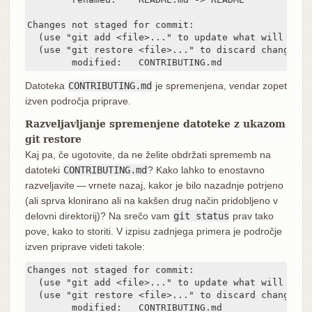
Changes not staged for commit:

  (use "git add <file>..." to update what will be co
  (use "git restore <file>..." to discard changes i
	modified:   CONTRIBUTING.md
Datoteka
CONTRIBUTING.md
je spremenjena, vendar zopet
izven področja priprave.
Razveljavljanje spremenjene datoteke z ukazom
git restore
Kaj pa, če ugotovite, da ne želite obdržati sprememb na
datoteki
CONTRIBUTING.md
? Kako lahko to enostavno
razveljavite — vrnete nazaj, kakor je bilo nazadnje potrjeno
(ali sprva klonirano ali na kakšen drug način pridobljeno v
delovni direktorij)? Na srečo vam
git status
prav tako
pove, kako to storiti. V izpisu zadnjega primera je področje
izven priprave videti takole:
Changes not staged for commit:

  (use "git add <file>..." to update what will be co
  (use "git restore <file>..." to discard changes i
	modified:   CONTRIBUTING.md