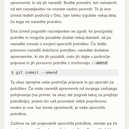
sprememb, ki ste jih naredili. Bodite previdni, ker nekaterih
od teh razveljavitev ne morete vedno povrniti. To je eno
izmed redkih področij v Gitu, kjer lahko izgubite nekaj dela,
če tega ne naredite pravilno.
Ena izmed pogostih razveljavitev se zgodi, ko prezgodaj
potrdite in mogoče pozabite dodati nekaj datotek, ali pa
naredite zmedo s svojimi sporočili potrditev. Če želite
ponovno narediti določeno potrditev, naredite dodatne
spremembe, ki ste jih pozabili, nato jih dajte v področje
priprave in jih ponovno potrdite z možnostjo
--amend
:
$ git commit --amend
Ta ukaz sprejme vaše področje priprave in ga uporabi za
potrditev. Če niste naredili sprememb od svojega zadnjega
potrjevanja (na primer, ta ukaz ste pognali takoj za prejšnjo
potrditvijo), potem bo vaš posnetek videti popolnoma
enako in vse, kar boste spremenili, je vaše sporočilo
potrditve.
Zažene se isti urejevalnik sporočila potrditve, vendar pa že