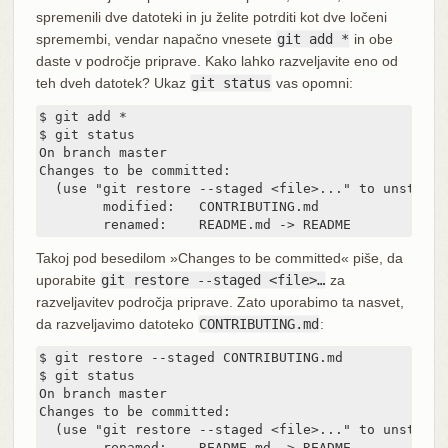
spremenili dve datoteki in ju želite potrditi kot dve ločeni
spremembi, vendar napačno vnesete
git add *
in obe
daste v področje priprave. Kako lahko razveljavite eno od
teh dveh datotek? Ukaz
git status
vas opomni:
$ git add *

$ git status

On branch master

Changes to be committed:

  (use "git restore --staged <file>..." to unstage)

	modified:   CONTRIBUTING.md

	renamed:    README.md -> README
Takoj pod besedilom »Changes to be committed« piše, da
uporabite
git restore --staged <file>…​
za
razveljavitev področja priprave. Zato uporabimo ta nasvet,
da razveljavimo datoteko
CONTRIBUTING.md
:
$ git restore --staged CONTRIBUTING.md

$ git status

On branch master

Changes to be committed:

  (use "git restore --staged <file>..." to unstage)

	renamed:    README.md -> README
