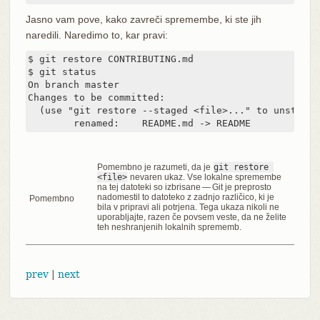
Jasno vam pove, kako zavreči spremembe, ki ste jih
naredili. Naredimo to, kar pravi:
$ git restore CONTRIBUTING.md

$ git status

On branch master

Changes to be committed:

  (use "git restore --staged <file>..." to unstage)

	renamed:    README.md -> README
Pomembno je razumeti, da je
git restore 
<file>
nevaren ukaz. Vse lokalne spremembe
na tej datoteki so izbrisane — Git je preprosto
nadomestil to datoteko z zadnjo različico, ki je
Pomembno
bila v pripravi ali potrjena. Tega ukaza nikoli ne
uporabljajte, razen če povsem veste, da ne želite
teh neshranjenih lokalnih sprememb.
prev
|
next