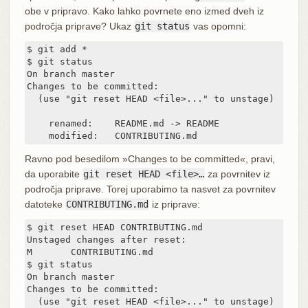
obe v pripravo. Kako lahko povrnete eno izmed dveh iz
področja priprave? Ukaz
git status
vas opomni:
$ git add *

$ git status

On branch master

Changes to be committed:

  (use "git reset HEAD <file>..." to unstage)

    renamed:    README.md -> README

    modified:   CONTRIBUTING.md
Ravno pod besedilom »Changes to be committed«, pravi,
da uporabite
git reset HEAD <file>…​
za povrnitev iz
področja priprave. Torej uporabimo ta nasvet za povrnitev
datoteke
CONTRIBUTING.md
iz priprave:
$ git reset HEAD CONTRIBUTING.md

Unstaged changes after reset:

M	CONTRIBUTING.md

$ git status

On branch master

Changes to be committed:

  (use "git reset HEAD <file>..." to unstage)
