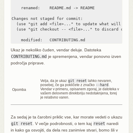
    renamed:    README.md -> README

Changes not staged for commit:

  (use "git add <file>..." to update what will be co
  (use "git checkout -- <file>..." to discard chang
    modified:   CONTRIBUTING.md
Ukaz je nekoliko čuden, vendar deluje. Datoteka
CONTRIBUTING.md
je spremenjena, vendar ponovno izven
področja priprave.
Velja, da je ukaz
git reset
lahko nevaren,
posebej, če ga pokličete z značko
--hard
.
Vendar v primeru, opisanem zgoraj, je datoteka v
Opomba
vašem delovnem direktoriju nedotaknjena, torej
je relativno varen.
Za sedaj je ta čarobni priklic vse, kar morate vedeti o ukazu
git reset
. V večje podrobnosti, o tem kaj
reset
naredi
in kako ga osvojiti, da dela res zanimive stvari, bomo šli v