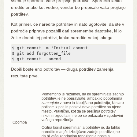
vsebuje sporočilo vaše prejšnje potrditve. Sporočilo lahko
uredite enako kot vedno, vendar bo prepisalo vašo prejšnjo
potrditev.
Kot primer, če naredite potrditev in nato ugotovite, da ste v
področje priprave pozabili dati spremembe datoteke, ki jo
želite dodati tej potrditvi, lahko naredite nekaj takega:
$ git commit -m 'Initial commit'

$ git add forgotten_file

$ git commit --amend
Dobili boste eno potrditev — druga potrditev zamenja
rezultate prve.
Pomembno je razumeti, da ko spreminjate zadnjo
potrditev, je ne popravljate, ampak jo popolnoma
zamenjate
z novo in izboljšano potrditvijo, ki staro
potisne iz poti in postavi novo potrditev na njeno
mesto. Praktično, kot da se prejšnja potrditev
nikoli ni zgodila in ne bo se prikazala v zgodovini
vašega repozitorija.
Opomba
Očitna korist spreminjanja potrditev je, da lahko
naredite manjše izboljšave zadnje potrditve, ne
da bi vaša zgodovina repozitorija postala