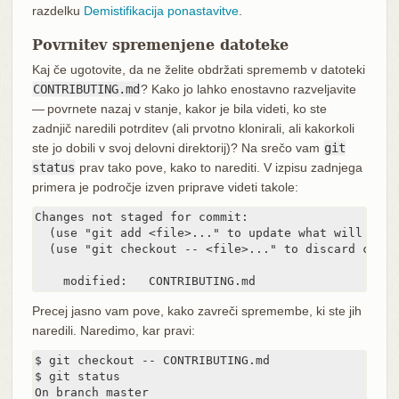
razdelku
Demistifikacija ponastavitve
.
Povrnitev spremenjene datoteke
Kaj če ugotovite, da ne želite obdržati sprememb v datoteki
CONTRIBUTING.md
? Kako jo lahko enostavno razveljavite
— povrnete nazaj v stanje, kakor je bila videti, ko ste
zadnjič naredili potrditev (ali prvotno klonirali, ali kakorkoli
ste jo dobili v svoj delovni direktorij)? Na srečo vam
git
status
prav tako pove, kako to narediti. V izpisu zadnjega
primera je področje izven priprave videti takole:
Changes not staged for commit:

  (use "git add <file>..." to update what will be co
  (use "git checkout -- <file>..." to discard chang
    modified:   CONTRIBUTING.md
Precej jasno vam pove, kako zavreči spremembe, ki ste jih
naredili. Naredimo, kar pravi:
$ git checkout -- CONTRIBUTING.md

$ git status

On branch master
