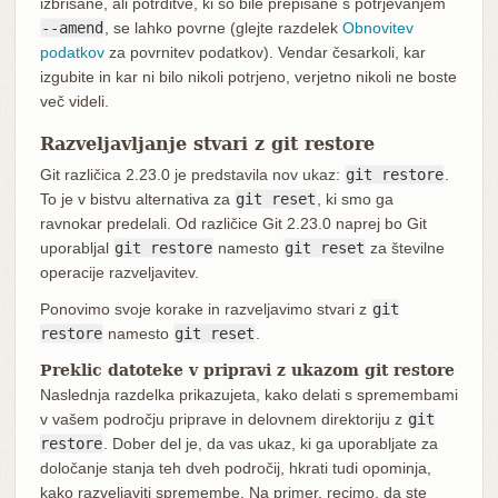
izbrisane, ali potrditve, ki so bile prepisane s potrjevanjem
--amend
, se lahko povrne (glejte razdelek
Obnovitev
podatkov
za povrnitev podatkov). Vendar česarkoli, kar
izgubite in kar ni bilo nikoli potrjeno, verjetno nikoli ne boste
več videli.
Razveljavljanje stvari z git restore
Git različica 2.23.0 je predstavila nov ukaz:
git restore
.
To je v bistvu alternativa za
git reset
, ki smo ga
ravnokar predelali. Od različice Git 2.23.0 naprej bo Git
uporabljal
git restore
namesto
git reset
za številne
operacije razveljavitev.
Ponovimo svoje korake in razveljavimo stvari z
git
restore
namesto
git reset
.
Preklic datoteke v pripravi z ukazom git restore
Naslednja razdelka prikazujeta, kako delati s spremembami
v vašem področju priprave in delovnem direktoriju z
git
restore
. Dober del je, da vas ukaz, ki ga uporabljate za
določanje stanja teh dveh področij, hkrati tudi opominja,
kako razveljaviti spremembe. Na primer, recimo, da ste