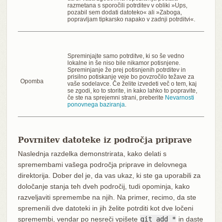
razmetana s sporočili potrditev v obliki »Ups,
pozabil sem dodati datoteko« ali »Zaboga,
popravljam tipkarsko napako v zadnji potrditvi«.
Spreminjajte samo potrditve, ki so še vedno
lokalne in še niso bile nikamor potisnjene.
Spreminjanje že prej potisnjenih potrditev in
prisilno potiskanje veje bo povzročilo težave za
Opomba
vaše sodelavce. Če želite izvedeti več o tem, kaj
se zgodi, ko to storite, in kako lahko to popravite,
če ste na sprejemni strani, preberite
Nevarnosti
ponovnega baziranja
.
Povrnitev datoteke iz področja priprave
Naslednja razdelka demonstrirata, kako delati s
spremembami vašega področja priprave in delovnega
direktorija. Dober del je, da vas ukaz, ki ste ga uporabili za
določanje stanja teh dveh področij, tudi opominja, kako
razveljaviti spremembe na njih. Na primer, recimo, da ste
spremenili dve datoteki in jih želite potrditi kot dve ločeni
spremembi, vendar po nesreči vpišete
git add *
in daste