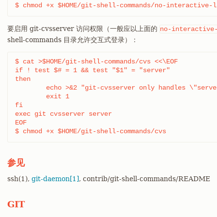
$ chmod +x $HOME/git-shell-commands/no-interactive-l
要启用 git-cvsserver 访问权限（一般应以上面的
no-interactive
shell-commands 目录允许交互式登录）：
$ cat >$HOME/git-shell-commands/cvs <<\EOF

if ! test $# = 1 && test "$1" = "server"

then

	echo >&2 "git-cvsserver only handles \"server\""

	exit 1

fi

exec git cvsserver server

EOF

$ chmod +x $HOME/git-shell-commands/cvs
参见
ssh(1),
git-daemon[1]
, contrib/git-shell-commands/README
GIT