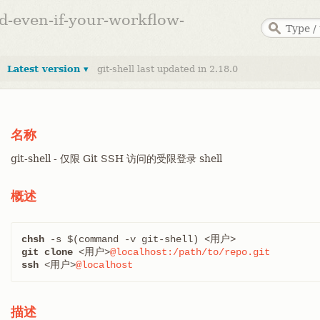
ed-even-if-your-workflow-
Latest version ▾
git-shell last updated in 2.18.0
名称
git-shell - 仅限 Git SSH 访问的受限登录 shell
概述
chsh
git clone
 <用户>
@localhost:/path/to/repo.git
ssh
 <用户>
@localhost
描述