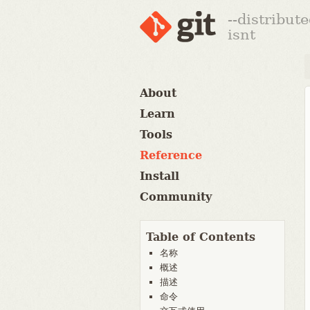
--distribut
isnt
About
Learn
Tools
Reference
Install
Community
Table of Contents
名称
概述
描述
命令