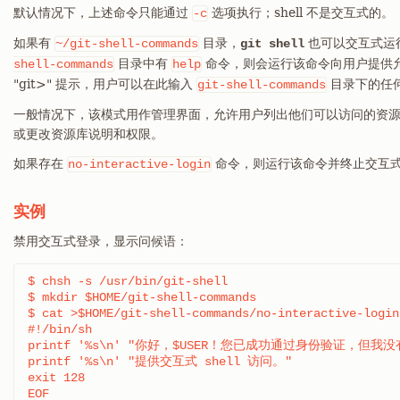
默认情况下，上述命令只能通过
选项执行；shell 不是交互式的。
-c
如果有
目录，
也可以交互式运
~/git-shell-commands
git shell
目录中有
命令，则会运行该命令向用户提供允
shell-commands
help
"git>" 提示，用户可以在此输入
目录下的任
git-shell-commands
一般情况下，该模式用作管理界面，允许用户列出他们可以访问的资
或更改资源库说明和权限。
如果存在
命令，则运行该命令并终止交互式 s
no-interactive-login
实例
禁用交互式登录，显示问候语：
$ chsh -s /usr/bin/git-shell

$ mkdir $HOME/git-shell-commands

$ cat >$HOME/git-shell-commands/no-interactive-login 
#!/bin/sh

printf '%s\n' "你好，$USER！您已成功通过身份验证，但我没有
printf '%s\n' "提供交互式 shell 访问。"

exit 128

EOF
