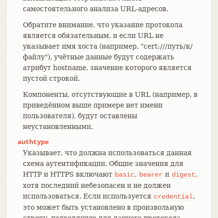
самостоятельного анализа URL-адресов.
Обратите внимание, что указание протокола
является обязательным, и если URL не
указывает имя хоста (например, "cert:///путь/к/
файлу"), учётные данные будут содержать
атрибут hostname, значение которого является
пустой строкой.
Компоненты, отсутствующие в URL (например, в
приведённом выше примере нет имени
пользователя), будут оставлены
неустановленными.
authtype
Указывает, что должна использоваться данная
схема аутентификации. Общие значения для
HTTP и HTTPS включают
,
и
,
basic
bearer
digest
хотя последний небезопасен и не должен
использоваться. Если используется
,
credential
это может быть установлено в произвольную
строку, подходящую для данного протокола