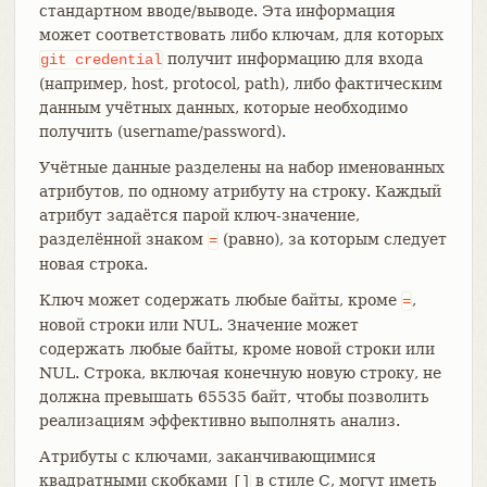
стандартном вводе/выводе. Эта информация
может соответствовать либо ключам, для которых
получит информацию для входа
git
credential
(например, host, protocol, path), либо фактическим
данным учётных данных, которые необходимо
получить (username/password).
Учётные данные разделены на набор именованных
атрибутов, по одному атрибуту на строку. Каждый
атрибут задаётся парой ключ-значение,
разделённой знаком
(равно), за которым следует
=
новая строка.
Ключ может содержать любые байты, кроме
,
=
новой строки или NUL. Значение может
содержать любые байты, кроме новой строки или
NUL. Строка, включая конечную новую строку, не
должна превышать 65535 байт, чтобы позволить
реализациям эффективно выполнять анализ.
Атрибуты с ключами, заканчивающимися
квадратными скобками
в стиле C, могут иметь
[]