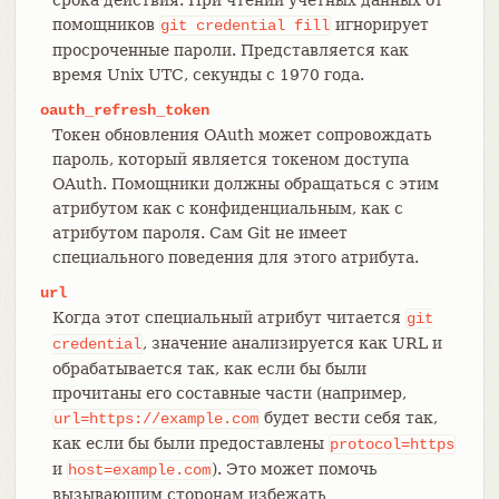
помощников
игнорирует
git
credential
fill
просроченные пароли. Представляется как
время Unix UTC, секунды с 1970 года.
oauth_refresh_token
Токен обновления OAuth может сопровождать
пароль, который является токеном доступа
OAuth. Помощники должны обращаться с этим
атрибутом как с конфиденциальным, как с
атрибутом пароля. Сам Git не имеет
специального поведения для этого атрибута.
url
Когда этот специальный атрибут читается
git
, значение анализируется как URL и
credential
обрабатывается так, как если бы были
прочитаны его составные части (например,
будет вести себя так,
url=https://example.com
как если бы были предоставлены
protocol=https
и
). Это может помочь
host=example.com
вызывающим сторонам избежать