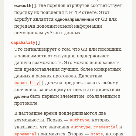
, где порядок атрибутов соответствует
wwwauth[]
порядку их появления в HTTP-ответе. Этот
атрибут является
от Git для
однонаправленным
передачи дополнительной информации
помощникам учётных данных.
capability
[]
Это сигнализирует о том, что Git или помощник,
в зависимости от ситуации, поддерживает
данную возможность. Это можно использовать
для предоставления лучших, более конкретных
данных в рамках протокола. Директива
должна предшествовать любому
capability
[]
значению, зависящему от неё, и эти директивы
быть первым элементом, объявленным в
должны
протоколе.
В настоящее время поддерживаются две
возможности. Первая —
, которая
authtype
указывает, что значения
,
и
authtype
credential
понимаются. Вторая —
, которая
ephemeral
state