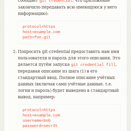
сообщает
, что приложение
git
credential
закончило передавать всю имеющуюся у него
информацию):
protocol=https

host=example.com

path=foo.git
Попросить git-credential предоставить нам имя
пользователя и пароль для этого описания. Это
делается путём запуска
,
git
credential
fill
передавая описание из шага (1) в его
стандартный ввод. Полное описание учётных
данных (включая сами учётные данные, т.е.
логин и пароль) будет выведено в стандартный
вывод, например:
protocol=https

host=example.com

username=bob

password=secr3t