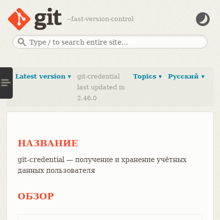
--fast-version-control
Latest version ▾
git-credential
Topics ▾
Русский ▾
last updated in
2.46.0
НАЗВАНИЕ
git-credential — получение и хранение учётных
данных пользователя
ОБЗОР