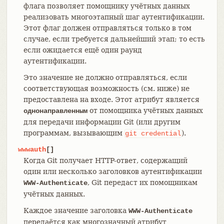
флага позволяет помощнику учётных данных
реализовать многоэтапный шаг аутентификации.
Этот флаг должен отправляться только в том
случае, если требуется дальнейший этап; то есть
если ожидается ещё один раунд
аутентификации.
Это значение не должно отправляться, если
соответствующая возможность (см. ниже) не
предоставлена на входе. Этот атрибут является
от помощника учётных данных
однонаправленным
для передачи информации Git (или другим
программам, вызывающим
).
git
credential
wwwauth
[]
Когда Git получает HTTP-ответ, содержащий
один или несколько заголовков аутентификации
, Git передаст их помощникам
WWW-Authenticate
учётных данных.
Каждое значение заголовка
WWW-Authenticate
передаётся как многозначный атрибут