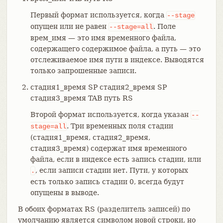
Первый формат используется, когда
--stage
опущен или не равен
. Поле
--stage=all
врем_имя — это имя временного файла,
содержащего содержимое файла, а путь — это
отслеживаемое имя пути в индексе. Выводятся
только запрошенные записи.
стадия1_время SP стадия2_время SP
стадия3_время TAB путь RS
Второй формат используется, когда указан
--
. Три временных поля стадии
stage=all
(стадия1_время, стадия2_время,
стадия3_время) содержат имя временного
файла, если в индексе есть запись стадии, или
, если записи стадии нет. Пути, у которых
.
есть только запись стадии 0, всегда будут
опущены в выводе.
В обоих форматах RS (разделитель записей) по
умолчанию является символом новой строки, но