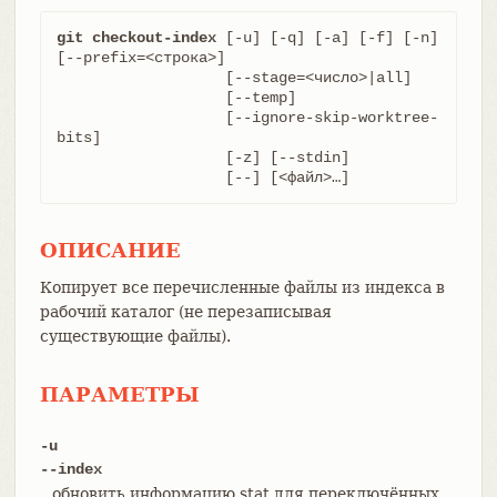
git checkout-index
 [-u] [-q] [-a] [-f] [-n] 
[--prefix=<строка>]

		   [--stage=<число>|all]

		   [--temp]

		   [--ignore-skip-worktree-
bits]

		   [-z] [--stdin]

		   [--] [<файл>…​]
ОПИСАНИЕ
Копирует все перечисленные файлы из индекса в
рабочий каталог (не перезаписывая
существующие файлы).
ПАРАМЕТРЫ
-u
--index
обновить информацию stat для переключённых