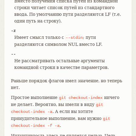
Вместо получения списка путей из командной
строки читает список путей из стандартного
ввода. По умолчанию пути разделяются LF (т.е.
один путь на строку).
-z
Имеет смысл только с
; пути
--stdin
разделяются символом NUL вместо LF.
--
Не рассматривать остальные аргументы
командной строки в качестве параметров.
Раньше порядок флагов имел значение, но теперь
нет.
Простое выполнение
ничего
git
checkout-index
не делает. Вероятно, вы имели в виду
git
. А если вы хотите
checkout-index
-a
принудительное выполнение, вам нужно
git
.
checkout-index
-f
-a
Интуитивность здесь не является целью. Цель —