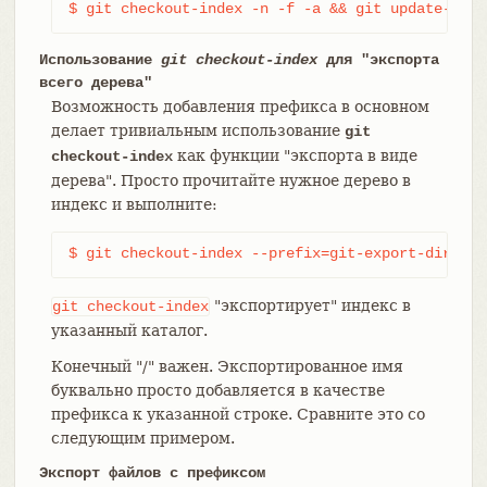
$ git checkout-index -n -f -a && git update-inde
Использование
git checkout-index
для "экспорта
всего дерева"
Возможность добавления префикса в основном
делает тривиальным использование
git
как функции "экспорта в виде
checkout-index
дерева". Просто прочитайте нужное дерево в
индекс и выполните:
$ git checkout-index --prefix=git-export-dir/ -a
"экспортирует" индекс в
git
checkout-index
указанный каталог.
Конечный "/" важен. Экспортированное имя
буквально просто добавляется в качестве
префикса к указанной строке. Сравните это со
следующим примером.
Экспорт файлов с префиксом