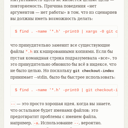
повторяемость. Причина поведения «нет
аргументов — нет работы» в том, что из сценариев
вы должны иметь возможность делать:
$ find . -name '*.h' -print0 | xargs -0 git check
что принудительно заменит все существующие
файлы
их кэшированными копиями. Если бы
*.h
пустая командная строка подразумевала «все», то
это принудительно обновило бы всё в индексе, что
не было целью. Но поскольку
git checkout-index
принимает --stdin, было бы быстрее использовать:
$ find . -name '*.h' -print0 | git checkout-index
— это просто хорошая идея, когда вы знаете,
--
что остальное будет именами файлов; это
предотвратит проблемы с именем файла,
например,
. Использование
, вероятно,
-a
--