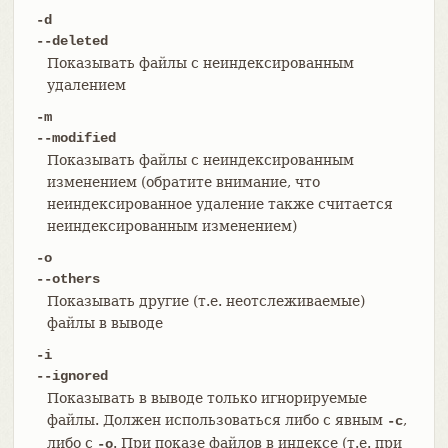
-d
--deleted
Показывать файлы с неиндексированным
удалением
-m
--modified
Показывать файлы с неиндексированным
изменением (обратите внимание, что
неиндексированное удаление также считается
неиндексированным изменением)
-o
--others
Показывать другие (т.е. неотслеживаемые)
файлы в выводе
-i
--ignored
Показывать в выводе только игнорируемые
файлы. Должен использоваться либо с явным
,
-c
либо с
. При показе файлов в индексе (т.е. при
-o