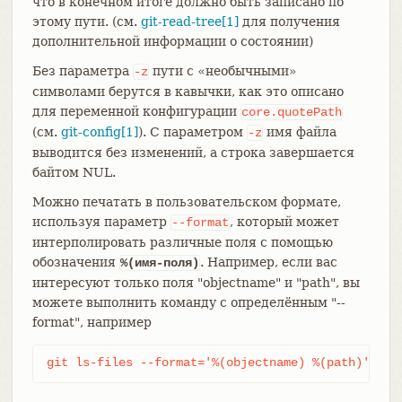
что в конечном итоге должно быть записано по
этому пути. (см.
git-read-tree[1]
для получения
дополнительной информации о состоянии)
Без параметра
пути с «необычными»
-z
символами берутся в кавычки, как это описано
для переменной конфигурации
core.quotePath
(см.
git-config[1]
). С параметром
имя файла
-z
выводится без изменений, а строка завершается
байтом NUL.
Можно печатать в пользовательском формате,
используя параметр
, который может
--format
интерполировать различные поля с помощью
обозначения
. Например, если вас
%(имя-поля)
интересуют только поля "objectname" и "path", вы
можете выполнить команду с определённым "--
format", например
git ls-files --format='%(objectname) %(path)'