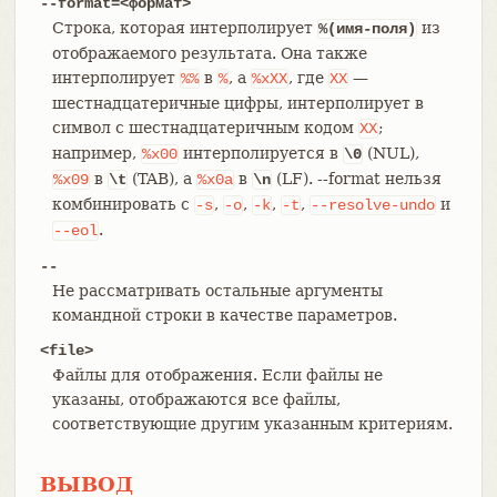
--format=<формат>
Строка, которая интерполирует
из
%(имя-поля)
отображаемого результата. Она также
интерполирует
в
, а
, где
—
%%
%
%xXX
XX
шестнадцатеричные цифры, интерполирует в
символ с шестнадцатеричным кодом
;
XX
например,
интерполируется в
(NUL),
%x00
\0
в
(TAB), а
в
(LF). --format нельзя
%x09
\t
%x0a
\n
комбинировать с
,
,
,
,
и
-s
-o
-k
-t
--resolve-undo
.
--eol
--
Не рассматривать остальные аргументы
командной строки в качестве параметров.
<file>
Файлы для отображения. Если файлы не
указаны, отображаются все файлы,
соответствующие другим указанным критериям.
ВЫВОД