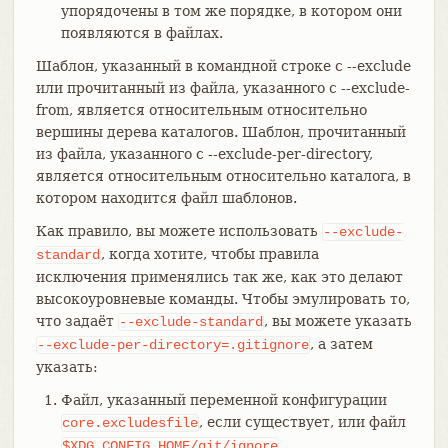
упорядочены в том же порядке, в котором они
появляются в файлах.
Шаблон, указанный в командной строке с --exclude
или прочитанный из файла, указанного с --exclude-
from, является относительным относительно
вершины дерева каталогов. Шаблон, прочитанный
из файла, указанного с --exclude-per-directory,
является относительным относительно каталога, в
котором находится файл шаблонов.
Как правило, вы можете использовать
--exclude-
, когда хотите, чтобы правила
standard
исключения применялись так же, как это делают
высокоуровневые команды. Чтобы эмулировать то,
что задаёт
, вы можете указать
--exclude-standard
, а затем
--exclude-per-directory=.gitignore
указать:
Файл, указанный переменной конфигурации
, если существует, или файл
core.excludesfile
.
$XDG_CONFIG_HOME/git/ignore