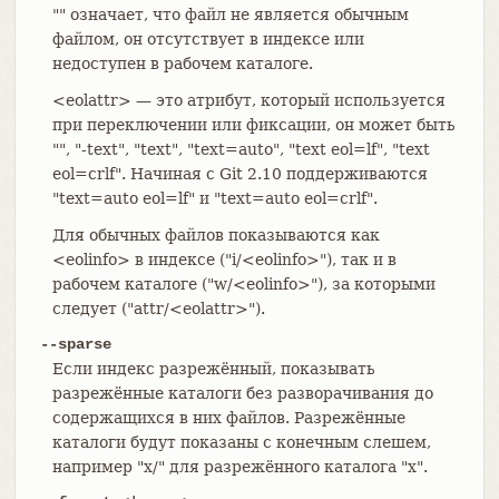
"" означает, что файл не является обычным
файлом, он отсутствует в индексе или
недоступен в рабочем каталоге.
<eolattr> — это атрибут, который используется
при переключении или фиксации, он может быть
"", "-text", "text", "text=auto", "text eol=lf", "text
eol=crlf". Начиная с Git 2.10 поддерживаются
"text=auto eol=lf" и "text=auto eol=crlf".
Для обычных файлов показываются как
<eolinfo> в индексе ("i/<eolinfo>"), так и в
рабочем каталоге ("w/<eolinfo>"), за которыми
следует ("attr/<eolattr>").
--sparse
Если индекс разрежённый, показывать
разрежённые каталоги без разворачивания до
содержащихся в них файлов. Разрежённые
каталоги будут показаны с конечным слешем,
например "x/" для разрежённого каталога "x".