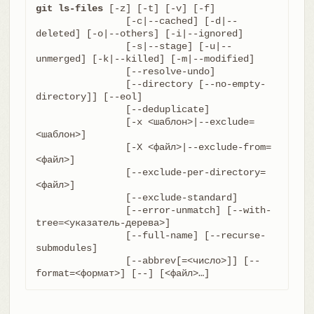
git ls-files
 [-z] [-t] [-v] [-f]

		[-c|--cached] [-d|--
deleted] [-o|--others] [-i|--ignored]

		[-s|--stage] [-u|--
unmerged] [-k|--killed] [-m|--modified]

		[--resolve-undo]

		[--directory [--no-empty-
directory]] [--eol]

		[--deduplicate]

		[-x <шаблон>|--exclude=
<шаблон>]

		[-X <файл>|--exclude-from=
<файл>]

		[--exclude-per-directory=
<файл>]

		[--exclude-standard]

		[--error-unmatch] [--with-
tree=<указатель-дерева>]

		[--full-name] [--recurse-
submodules]

		[--abbrev[=<число>]] [--
format=<формат>] [--] [<файл>…​]