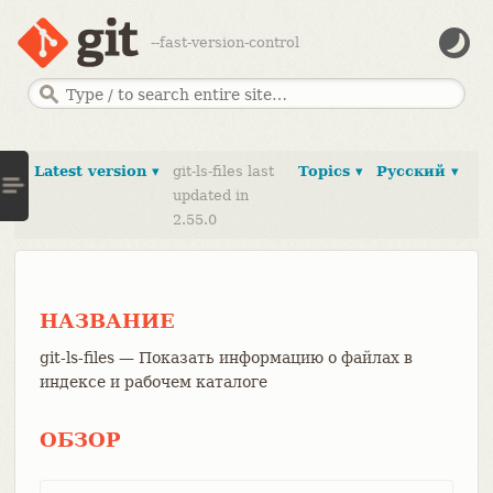
--fast-version-control
Latest version ▾
git-ls-files last
Topics ▾
Русский ▾
updated in
2.55.0
НАЗВАНИЕ
git-ls-files — Показать информацию о файлах в
индексе и рабочем каталоге
ОБЗОР