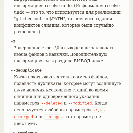
информацией resolve-undo. (Информация resolve-
undo — это то, что используется для реализации
"git checkout -m $PATH", т.е. для воссоздания
конфликтов слияния, которые были случайно
разрешены)
-z
Завершение строк \0 в выводе и не заключать
имена файлов в кавычки. Дополнительную
информацию см. в разделе ВЫВОД ниже.
--deduplicate
Когда показываются только имена файлов,
подавлять дубликаты, которые могут возникнуть
из-за наличия нескольких стадий во время
слияния или одновременного указания
параметров
и
. Когда
--deleted
--modified
используется любой из параметров
,
-t
--
или
, этот параметр не
unmerged
--stage
действует.
-x <шаблон>