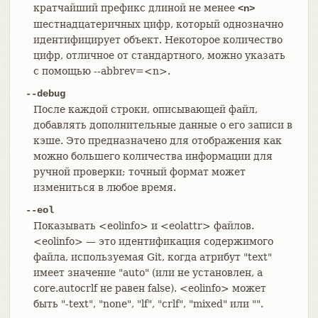
кратчайший префикс длиной не менее
<n>
шестнадцатеричных цифр, который однозначно
идентифицирует объект. Некоторое количество
цифр, отличное от стандартного, можно указать
с помощью --abbrev=<n>.
--debug
После каждой строки, описывающей файл,
добавлять дополнительные данные о его записи в
кэше. Это предназначено для отображения как
можно большего количества информации для
ручной проверки; точный формат может
измениться в любое время.
--eol
Показывать <eolinfo> и <eolattr> файлов.
<eolinfo> — это идентификация содержимого
файла, используемая Git, когда атрибут "text"
имеет значение "auto" (или не установлен, а
core.autocrlf не равен false). <eolinfo> может
быть "-text", "none", "lf", "crlf", "mixed" или "".