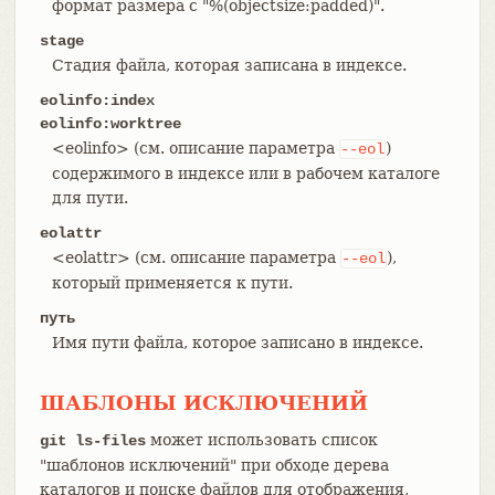
формат размера с "%(objectsize:padded)".
stage
Стадия файла, которая записана в индексе.
eolinfo:index
eolinfo:worktree
<eolinfo> (см. описание параметра
)
--eol
содержимого в индексе или в рабочем каталоге
для пути.
eolattr
<eolattr> (см. описание параметра
),
--eol
который применяется к пути.
путь
Имя пути файла, которое записано в индексе.
ШАБЛОНЫ ИСКЛЮЧЕНИЙ
может использовать список
git ls-files
"шаблонов исключений" при обходе дерева
каталогов и поиске файлов для отображения,