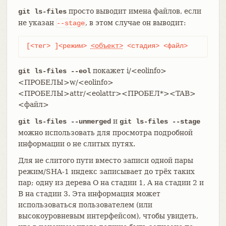
просто выводит имена файлов, если
git ls-files
не указан
, в этом случае он выводит:
--stage
[<тег> ]<режим> 
<объект>
 <стадия> <файл>
покажет i/<eolinfo>
git ls-files --eol
<ПРОБЕЛЫ>w/<eolinfo>
<ПРОБЕЛЫ>attr/<eolattr><ПРОБЕЛ*><TAB>
<файл>
и
git ls-files --unmerged
git ls-files --stage
можно использовать для просмотра подробной
информации о не слитых путях.
Для не слитого пути вместо записи одной пары
режим/SHA-1 индекс записывает до трёх таких
пар; одну из дерева O на стадии 1, A на стадии 2 и
B на стадии 3. Эта информация может
использоваться пользователем (или
высокоуровневым интерфейсом), чтобы увидеть,