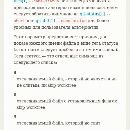
files[1]
почти всегда являются
--name-status
превосходными альтернативами; пользователям
следует обратить внимание на
git-status[1]
--
или
git-diff[1]
для более
short
--name-status
удобных для пользователя альтернатив.
Этот параметр предоставляет причину для
показа каждого имени файла в виде тега статуса
(за которым следует пробел, а затем имя файла).
Теги статуса — это отдельные символы из
следующего списка:
H
отслеживаемый файл, который не является ни
не слитым, ни skip-worktree
S
отслеживаемый файл с установленным флагом
skip-worktree
M
отслеживаемый файл, который не слит