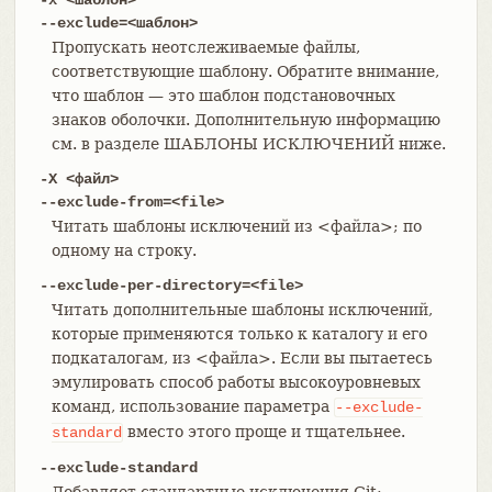
--exclude=<шаблон>
Пропускать неотслеживаемые файлы,
соответствующие шаблону. Обратите внимание,
что шаблон — это шаблон подстановочных
знаков оболочки. Дополнительную информацию
см. в разделе ШАБЛОНЫ ИСКЛЮЧЕНИЙ ниже.
-X <файл>
--exclude-from=<file>
Читать шаблоны исключений из <файла>; по
одному на строку.
--exclude-per-directory=<file>
Читать дополнительные шаблоны исключений,
которые применяются только к каталогу и его
подкаталогам, из <файла>. Если вы пытаетесь
эмулировать способ работы высокоуровневых
команд, использование параметра
--exclude-
вместо этого проще и тщательнее.
standard
--exclude-standard
Добавляет стандартные исключения Git: