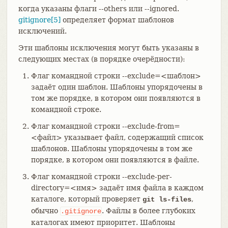
когда указаны флаги --others или --ignored.
gitignore[5]
определяет формат шаблонов
исключений.
Эти шаблоны исключения могут быть указаны в
следующих местах (в порядке очерёдности):
Флаг командной строки --exclude=<шаблон>
задаёт один шаблон. Шаблоны упорядочены в
том же порядке, в котором они появляются в
командной строке.
Флаг командной строки --exclude-from=
<файл> указывает файл, содержащий список
шаблонов. Шаблоны упорядочены в том же
порядке, в котором они появляются в файле.
Флаг командной строки --exclude-per-
directory=<имя> задаёт имя файла в каждом
каталоге, который проверяет
,
git ls-files
обычно
. Файлы в более глубоких
.gitignore
каталогах имеют приоритет. Шаблоны