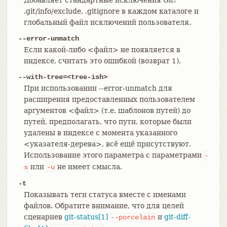
.git/info/exclude, .gitignore в каждом каталоге и
глобальный файл исключений пользователя.
--error-unmatch
Если какой-либо <файл> не появляется в
индексе, считать это ошибкой (возврат 1).
--with-tree=<tree-ish>
При использовании --error-unmatch для
расширения предоставленных пользователем
аргументов <файл> (т.е. шаблонов путей) до
путей, предполагать, что пути, которые были
удалены в индексе с момента указанного
<указателя-дерева>, всё ещё присутствуют.
Использование этого параметра с параметрами
-
или
не имеет смысла.
s
-u
-t
Показывать теги статуса вместе с именами
файлов. Обратите внимание, что для целей
сценариев
git-status[1]
и
git-diff-
--porcelain