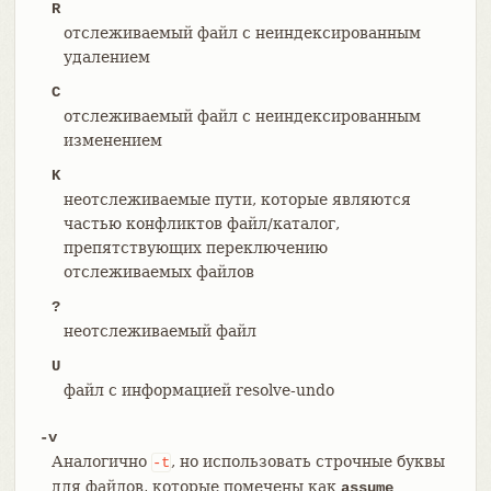
R
отслеживаемый файл с неиндексированным
удалением
C
отслеживаемый файл с неиндексированным
изменением
K
неотслеживаемые пути, которые являются
частью конфликтов файл/каталог,
препятствующих переключению
отслеживаемых файлов
?
неотслеживаемый файл
U
файл с информацией resolve-undo
-v
Аналогично
, но использовать строчные буквы
-t
для файлов, которые помечены как
assume