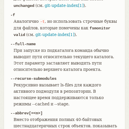
(см.
git-update-index[1]
).
unchanged
-f
Аналогично
, но использовать строчные буквы
-t
для файлов, которые помечены как
fsmonitor
(см.
git-update-index[1]
).
valid
--full-name
При запуске из подкаталога команда обычно
выводит пути относительно текущего каталога.
Этот параметр заставляет выводить пути
относительно верхнего каталога проекта.
--recurse-submodules
Рекурсивно вызывает ls-files для каждого
активного подмодуля в репозитории. В
настоящее время поддерживаются только
режимы --cached и --stage.
--abbrev[=<n>]
Вместо отображения полных 40-байтовых
шестнадцатеричных строк объектов, показывать