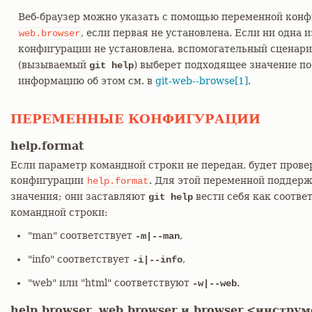
Веб-браузер можно указать с помощью переменной кон
, если первая не установлена. Если ни одна 
web.browser
конфигурации не установлена, вспомогательный сценар
(вызываемый
) выберет подходящее значение п
git help
информацию об этом см. в
git-web--browse[1]
.
ПЕРЕМЕННЫЕ КОНФИГУРАЦИИ
help.format
Если параметр командной строки не передан, будет пров
конфигурации
. Для этой переменной подде
help.format
значения; они заставляют
вести себя как соотв
git help
командной строки:
"man" соответствует
,
-m|--man
"info" соответствует
,
-i|--info
"web" или "html" соответствуют
.
-w|--web
help.browser, web.browser и browser.<инстру