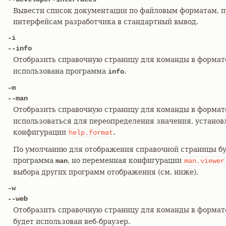
Вывести список документации по файловым форматам, п
интерфейсам разработчика в стандартный вывод.
-i
--info
Отобразить справочную страницу для команды в форма
использована программа
.
info
-m
--man
Отобразить справочную страницу для команды в форма
использоваться для переопределения значения, установ
конфигурации
.
help.format
По умолчанию для отображения справочной страницы бу
программа
, но переменная конфигурации
man
man.viewer
выбора других программ отображения (см. ниже).
-w
--web
Отобразить справочную страницу для команды в форма
будет использован веб-браузер.