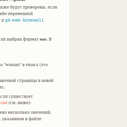
кже будут проверены, если
либо переменной
 и
git-web--browse[1]
.
если выбран формат
. В
man
 "woman" в emacs (это
авочной страницы в новой
е).
если существует
(см. ниже).
.cmd
ено несколько значений.
 указанном в файле