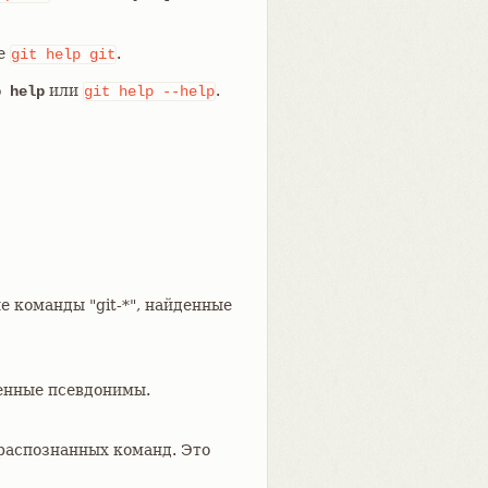
те
.
git
help
git
или
.
p help
git
help
--help
 команды "git-*", найденные
енные псевдонимы.
распознанных команд. Это