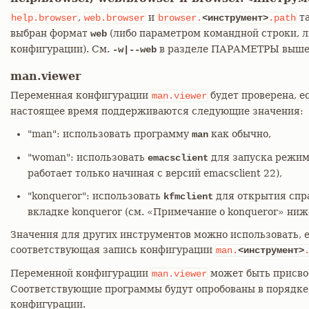
,
и
та
help.browser
web.browser
browser.
<инструмент>
.path
выбран формат
(либо параметром командной строки, 
web
конфигурации). См.
в разделе ПАРАМЕТРЫ выше
-w|--web
man.viewer
Переменная конфигурации
будет проверена, 
man.viewer
настоящее время поддерживаются следующие значения:
"man": использовать программу
как обычно,
man
"woman": использовать
для запуска режима
emacsclient
работает только начиная с версий emacsclient 22),
"konqueror": использовать
для открытия спр
kfmclient
вкладке konqueror (см. «Примечание о konqueror» ниж
Значения для других инструментов можно использовать, 
соответствующая запись конфигурации
man.
<инструмент>
Переменной конфигурации
может быть присво
man.viewer
Соответствующие программы будут опробованы в порядке,
конфигурации.