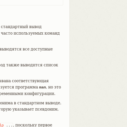
 стандартный вывод
 часто используемых команд
 выводятся все доступные
вод также выводится список
ызвана соответствующая
ьзуется программа
, но это
man
еременными конфигурации.
донима в стандартном выводе.
торую указывает псевдоним,
, поскольку первое
lp
...