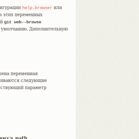
фигурации
или
help.browser
из этих переменных
ий
git web--browse
о умолчанию. Дополнительную
ерена переменная
рживаются следующие
етствующий параметр
мент>.path