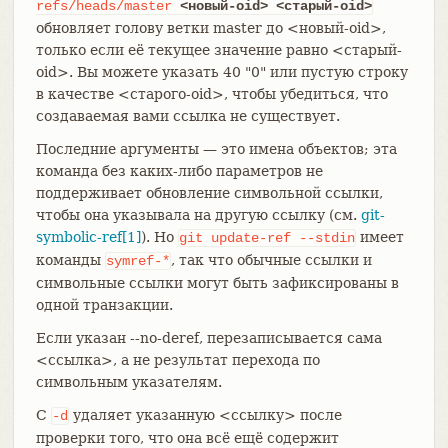
refs/heads/master
<новый-oid>
<старый-oid>
обновляет голову ветки master до <новый-oid>,
только если её текущее значение равно <старый-
oid>. Вы можете указать 40 "0" или пустую строку
в качестве <старого-oid>, чтобы убедиться, что
создаваемая вами ссылка не существует.
Последние аргументы — это имена объектов; эта
команда без каких-либо параметров не
поддерживает обновление символьной ссылки,
чтобы она указывала на другую ссылку (см.
git-
symbolic-ref[1]
). Но
имеет
git
update-ref
--stdin
команды
, так что обычные ссылки и
symref-*
символьные ссылки могут быть зафиксированы в
одной транзакции.
Если указан --no-deref, перезаписывается сама
<ссылка>, а не результат перехода по
символьным указателям.
С
удаляет указанную <ссылку> после
-d
проверки того, что она всё ещё содержит