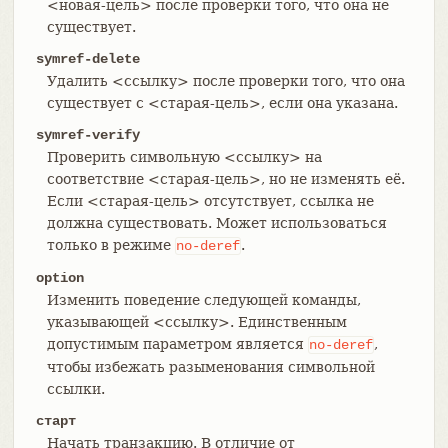
<новая-цель> после проверки того, что она не
существует.
symref-delete
Удалить <ссылку> после проверки того, что она
существует с <старая-цель>, если она указана.
symref-verify
Проверить символьную <ссылку> на
соответствие <старая-цель>, но не изменять её.
Если <старая-цель> отсутствует, ссылка не
должна существовать. Может использоваться
только в режиме
.
no-deref
option
Изменить поведение следующей команды,
указывающей <ссылку>. Единственным
допустимым параметром является
,
no-deref
чтобы избежать разыменования символьной
ссылки.
старт
Начать транзакцию. В отличие от