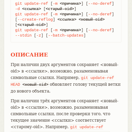
git
update-ref
 [
-m
<причина>
] [
--no-deref
] 
-d
<ссылка>
 [
<старый-oid>
git
update-ref
 [
-m
<причина>
] [
--no-deref
] 
[
--create-reflog
] 
<ссылка>
<новый-oid>
[
<старый-oid>
git
update-ref
 [
-m
<причина>
] [
--no-deref
] 
--stdin
 [
-z
] [
--batch-updates
]
ОПИСАНИЕ
При наличии двух аргументов сохраняет <новый-
oid> в <ссылке>, возможно, разыменовывая
символьные ссылки. Например,
git
update-ref
обновляет голову текущей ветки
HEAD
<новый-oid>
до нового объекта.
При наличии трёх аргументов сохраняет <новый-
oid> в <ссылке>, возможно, разыменовывая
символьные ссылки, после проверки того, что
текущее значение <ссылки> соответствует
<старому-oid>. Например,
git
update-ref