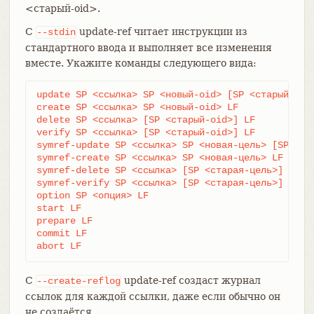
<старый-oid>.
С
update-ref читает инструкции из
--stdin
стандартного ввода и выполняет все изменения
вместе. Укажите команды следующего вида:
update SP <ссылка> SP <новый-oid> [SP <старый-oid>
create SP <ссылка> SP <новый-oid> LF

delete SP <ссылка> [SP <старый-oid>] LF

verify SP <ссылка> [SP <старый-oid>] LF

symref-update SP <ссылка> SP <новая-цель> [SP (ref
symref-create SP <ссылка> SP <новая-цель> LF

symref-delete SP <ссылка> [SP <старая-цель>] LF

symref-verify SP <ссылка> [SP <старая-цель>] LF

option SP <опция> LF

start LF

prepare LF

commit LF

abort LF
С
update-ref создаст журнал
--create-reflog
ссылок для каждой ссылки, даже если обычно он
не создаётся.