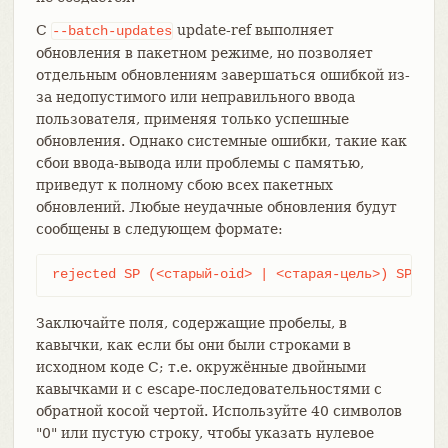
С
update-ref выполняет
--batch-updates
обновления в пакетном режиме, но позволяет
отдельным обновлениям завершаться ошибкой из-
за недопустимого или неправильного ввода
пользователя, применяя только успешные
обновления. Однако системные ошибки, такие как
сбои ввода-вывода или проблемы с памятью,
приведут к полному сбою всех пакетных
обновлений. Любые неудачные обновления будут
сообщены в следующем формате:
rejected SP (<старый-oid> | <старая-цель>) SP (<н
Заключайте поля, содержащие пробелы, в
кавычки, как если бы они были строками в
исходном коде C; т.е. окружённые двойными
кавычками и с escape-последовательностями с
обратной косой чертой. Используйте 40 символов
"0" или пустую строку, чтобы указать нулевое