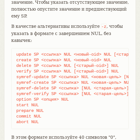
значение. Чтобы указать отсутствующее значение,
полностью опустите значение и предшествующий
ему SP.
В качестве альтернативы используйте
, чтобы
-z
указать в формате с завершением NUL, без
кавычек:
update SP <ссылка> NUL <новый-oid> NUL [<старый-oi
create SP <ссылка> NUL <новый-oid> NUL

delete SP <ссылка> NUL [<старый-oid>] NUL

verify SP <ссылка> NUL [<старый-oid>] NUL

symref-update SP <ссылка> NUL <новая-цель> [NUL (r
symref-create SP <ссылка> NUL <новая-цель> NUL

symref-delete SP <ссылка> [NUL <старая-цель>] NUL

symref-verify SP <ссылка> [NUL <старая-цель>] NUL

option SP <опция> NUL

start NUL

prepare NUL

commit NUL

abort NUL
В этом формате используйте 40 символов "0",