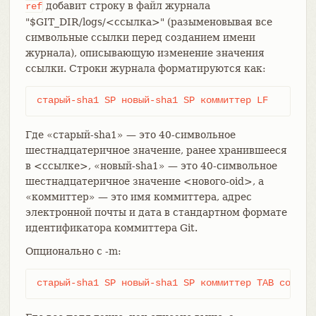
добавит строку в файл журнала
ref
"$GIT_DIR/logs/<ссылка>" (разыменовывая все
символьные ссылки перед созданием имени
журнала), описывающую изменение значения
ссылки. Строки журнала форматируются как:
старый-sha1 SP новый-sha1 SP коммиттер LF
Где «старый-sha1» — это 40-символьное
шестнадцатеричное значение, ранее хранившееся
в <ссылке>, «новый-sha1» — это 40-символьное
шестнадцатеричное значение <нового-oid>, а
«коммиттер» — это имя коммиттера, адрес
электронной почты и дата в стандартном формате
идентификатора коммиттера Git.
Опционально с -m:
старый-sha1 SP новый-sha1 SP коммиттер TAB сообще