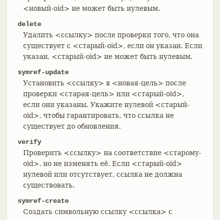
<новый-oid> не может быть нулевым.
delete
Удалить <ссылку> после проверки того, что она
существует с <старый-oid>, если он указан. Если
указан, <старый-oid> не может быть нулевым.
symref-update
Установить <ссылку> в <новая-цель> после
проверки <старая-цель> или <старый-oid>,
если они указаны. Укажите нулевой <старый-
oid>, чтобы гарантировать, что ссылка не
существует до обновления.
verify
Проверить <ссылку> на соответствие <старому-
oid>, но не изменять её. Если <старый-oid>
нулевой или отсутствует, ссылка не должна
существовать.
symref-create
Создать символьную ссылку <ссылка> с