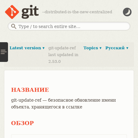
--distributed-is-the-new-centralized
Latest version ▾
git-update-ref
Topics ▾
Русский ▾
last updated in
2.53.0
НАЗВАНИЕ
git-update-ref — безопасное обновление имени
объекта, хранящегося в ссылке
ОБЗОР