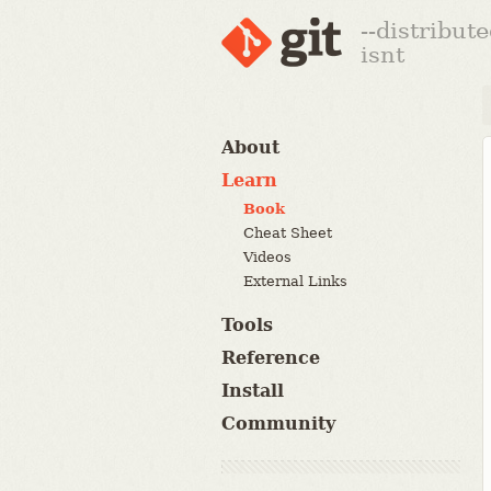
--distribut
isnt
About
Learn
Book
Cheat Sheet
Videos
External Links
Tools
Reference
Install
Community