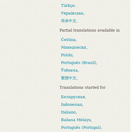
Türkçe
.
Українська
,
简体中文
,
Partial translations available in
Čeština
,
Македонски
,
Polski
,
Português (Brasil)
,
Ўзбекча
,
繁體中文
,
Translations started for
Беларуская
,
Indonesian
,
Italiano
,
Bahasa Melayu
,
Português (Portugal)
.