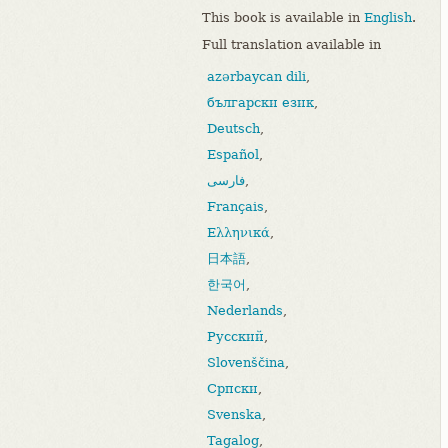
This book is available in
English
.
Full translation available in
azərbaycan dili
,
български език
,
Deutsch
,
Español
,
فارسی
,
Français
,
Ελληνικά
,
日本語
,
한국어
,
Nederlands
,
Русский
,
Slovenščina
,
Српски
,
Svenska
,
Tagalog
,