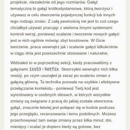
projekcie, niezależnie od jego rozmiarów. Gałąź
tematyczna to gałąź krótkodystansowa, którą tworzysz i
używasz w celu stworzenia pojedynczej funkcji lub innych
tego rodzaju zmian. Z całą pewnością nie jest to coś czego
chciałbyś używać pracując z wieloma innymi systemami
kontroli wersji, ponieważ scalanie i tworzenie nowych gałęzi
jest w nich ogólnie mówiąc zbyt kosztowne. W Gicie
tworzenie, praca wewnątrz jak i scalanie gałęzi kilkukrotnie
w ciągu dnia jest powszechnie stosowane i naturalne.
Widziałeś to w poprzedniej sekcji, kiedy pracowaliśmy z
gałęziami
iss53
i
hotfix
. Stworzyłeś wewnątrz nich kilka
rewizji, po czym usunąłeś je zaraz po scaleniu zmian z
gałęzią główną. Ta technika pozwala na szybkie i efektywne
przełączanie kontekstu - ponieważ Twój kod jest
wyizolowany w osobnych silosach, w których wszystkie
zmiany są związane z pracą do jakiej została stworzona
gałąź, znacznie łatwiej jest połapać się w kodzie podczas
jego przeglądu, recenzowania i temu podobnych. Możesz
przechowywać tam swoje zmiany przez kilka minut, dni,
miesięcy i scalać je dopiero kiedy są gotowe, bez