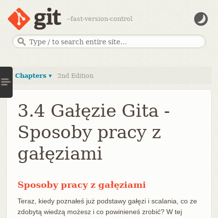
--fast-version-control
Chapters ▾
2nd Edition
3.4 Gałęzie Gita -
Sposoby pracy z
gałęziami
Sposoby pracy z gałęziami
Teraz, kiedy poznałeś już podstawy gałęzi i scalania, co ze
zdobytą wiedzą możesz i co powinieneś zrobić? W tej