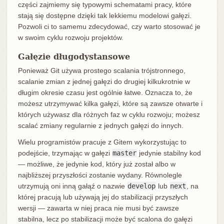
części zajmiemy się typowymi schematami pracy, które
stają się dostępne dzięki tak lekkiemu modelowi gałęzi.
Pozwoli ci to samemu zdecydować, czy warto stosować je
w swoim cyklu rozwoju projektów.
Gałęzie długodystansowe
Ponieważ Git używa prostego scalania trójstronnego,
scalanie zmian z jednej gałęzi do drugiej kilkukrotnie w
długim okresie czasu jest ogólnie łatwe. Oznacza to, że
możesz utrzymywać kilka gałęzi, które są zawsze otwarte i
których używasz dla różnych faz w cyklu rozwoju; możesz
scalać zmiany regularnie z jednych gałęzi do innych.
Wielu programistów pracuje z Gitem wykorzystując to
podejście, trzymając w gałęzi
master
jedynie stabilny kod
— możliwe, że jedynie kod, który już został albo w
najbliższej przyszłości zostanie wydany. Równolegle
utrzymują oni inną gałąź o nazwie
develop
lub
next
, na
której pracują lub używają jej do stabilizacji przyszłych
wersji — zawarta w niej praca nie musi być zawsze
stabilna, lecz po stabilizacji może być scalona do gałęzi