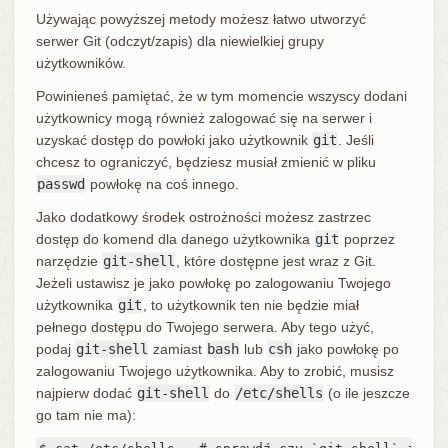
Używając powyższej metody możesz łatwo utworzyć
serwer Git (odczyt/zapis) dla niewielkiej grupy
użytkowników.
Powinieneś pamiętać, że w tym momencie wszyscy dodani
użytkownicy mogą również zalogować się na serwer i
uzyskać dostęp do powłoki jako użytkownik
git
. Jeśli
chcesz to ograniczyć, będziesz musiał zmienić w pliku
passwd
powłokę na coś innego.
Jako dodatkowy środek ostrożności możesz zastrzec
dostęp do komend dla danego użytkownika
git
poprzez
narzędzie
git-shell
, które dostępne jest wraz z Git.
Jeżeli ustawisz je jako powłokę po zalogowaniu Twojego
użytkownika
git
, to użytkownik ten nie będzie miał
pełnego dostępu do Twojego serwera. Aby tego użyć,
podaj
git-shell
zamiast
bash
lub
csh
jako powłokę po
zalogowaniu Twojego użytkownika. Aby to zrobić, musisz
najpierw dodać
git-shell
do
/etc/shells
(o ile jeszcze
go tam nie ma):