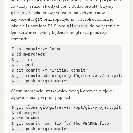
za każdym razem kiedy chcemy dodać projekt. Użyjmy
gitserver
jako nazwę serwera, na którym ustawisz
użytkownika
git
oraz repozytorium. Jeżeli odpalasz je
lokalnie i ustawiasz DNS jako
gitserver
do połączenia z
tym serwerem, wtedy będziesz mógł użyć poniższych
komend:
# na komputerze Johna

$ cd myproject

$ git init

$ git add .

$ git commit -m 'initial commit'

$ git remote add origin git@gitserver:/opt/git/proje
$ git push origin master
W tym momencie użytkownicy mogą klonować projekt i
wysyłać zmiany w prosty sposób:
$ git clone git@gitserver:/opt/git/project.git

$ cd project

$ vim README

$ git commit -am 'fix for the README file'

$ git push origin master