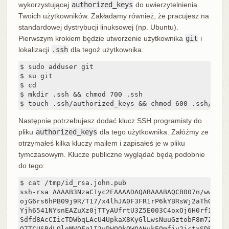
wykorzystującej
authorized_keys
do uwierzytelnienia
Twoich użytkowników. Zakładamy również, że pracujesz na
standardowej dystrybucji linuksowej (np. Ubuntu).
Pierwszym krokiem będzie utworzenie użytkownika
git
i
lokalizacji
.ssh
dla tegoż użytkownika.
$ sudo adduser git

$ su git

$ cd

$ mkdir .ssh && chmod 700 .ssh

$ touch .ssh/authorized_keys && chmod 600 .ssh/auth
Następnie potrzebujesz dodać klucz SSH programisty do
pliku
authorized_keys
dla tego użytkownika. Załóżmy ze
otrzymałeś kilka kluczy mailem i zapisałeś je w pliku
tymczasowym. Klucze publiczne wyglądać będą podobnie
do tego:
$ cat /tmp/id_rsa.john.pub

ssh-rsa AAAAB3NzaC1yc2EAAAADAQABAAABAQCB007n/ww+ouN
ojG6rs6hPB09j9R/T17/x4lhJA0F3FR1rP6kYBRsWj2aThGw6HX
Yjh6541NYsnEAZuXz0jTTyAUfrtU3Z5E003C4oxOj6H0rfIF1kK
Sdfd8AcCIicTDWbqLAcU4UpkaX8KyGlLwsNuuGztobF8m72ALC/
O7TCUSBdLQlgMVOFq1I2uPWQOkOWQAHukEOmfjy2jctxSDBQ220