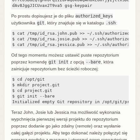
dAv8JggJICUvax2T9va5 gsg-keypair
Po prostu dopisujesz je do pliku
authorized_keys
użytkownika
git
, który znajduje się w katalogu
.ssh
:
$ cat /tmp/id_rsa.john.pub >> ~/.ssh/authorized_keys
$ cat /tmp/id_rsa.josie.pub >> ~/.ssh/authorized_key
$ cat /tmp/id_rsa.jessica.pub >> ~/.ssh/authorized_
Od tego momentu możesz ustawić puste repozytorium
poprzez komendę
git init
z opcją
--bare
, która
zainicjuje repozytorium bez ścieżki roboczej:
$ cd /opt/git

$ mkdir project.git

$ cd project.git

$ git init --bare

Initialized empty Git repository in /opt/git/projec
Teraz John, Josie lub Jessica ma możliwość wykonania
wypchnięcia pierwszej wersji projektu do repozytorium
poprzez dodanie go jako zdalny (
remote
) oraz wysłanie
całej gałęzi projektu. Aby tego dokonać należy połączyć się
poprzez powłokę z maszyną i utworzyć nowe repozytorium