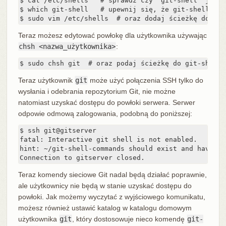
$ cat /etc/shells   # sprawdź czy `git-shell` już t
$ which git-shell   # upewnij się, że git-shell jes
$ sudo vim /etc/shells  # oraz dodaj ścieżkę do git
Teraz możesz edytować powłokę dla użytkownika używając
chsh <nazwa_użytkownika>
:
$ sudo chsh git  # oraz podaj ścieżkę do git-shell,
Teraz użytkownik
git
może użyć połączenia SSH tylko do
wysłania i odebrania repozytorium Git, nie możne
natomiast uzyskać dostępu do powłoki serwera. Serwer
odpowie odmową zalogowania, podobną do poniższej:
$ ssh git@gitserver

fatal: Interactive git shell is not enabled.

hint: ~/git-shell-commands should exist and have re
Connection to gitserver closed.
Teraz komendy sieciowe Git nadal będą działać poprawnie,
ale użytkownicy nie będą w stanie uzyskać dostępu do
powłoki. Jak możemy wyczytać z wyjściowego komunikatu,
możesz również ustawić katalog w katalogu domowym
użytkownika
git
, który dostosowuje nieco komendę
git-