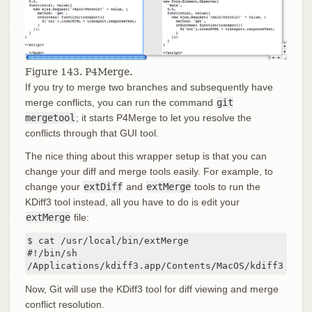
Figure 143. P4Merge.
If you try to merge two branches and subsequently have
merge conflicts, you can run the command
git
mergetool
; it starts P4Merge to let you resolve the
conflicts through that GUI tool.
The nice thing about this wrapper setup is that you can
change your diff and merge tools easily. For example, to
change your
extDiff
and
extMerge
tools to run the
KDiff3 tool instead, all you have to do is edit your
extMerge
file:
$ cat /usr/local/bin/extMerge

#!/bin/sh

/Applications/kdiff3.app/Contents/MacOS/kdiff3 $*
Now, Git will use the KDiff3 tool for diff viewing and merge
conflict resolution.