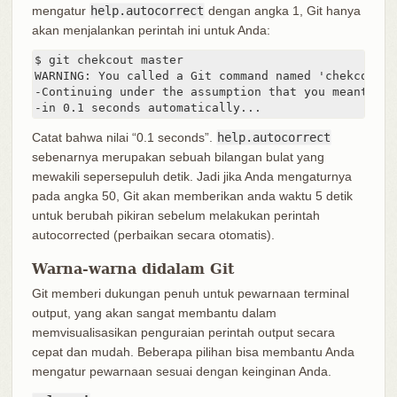
mengatur
help.autocorrect
dengan angka 1, Git hanya
akan menjalankan perintah ini untuk Anda:
$ git chekcout master

WARNING: You called a Git command named 'chekcout',
-Continuing under the assumption that you meant 'che
-in 0.1 seconds automatically...
Catat bahwa nilai “0.1 seconds”.
help.autocorrect
sebenarnya merupakan sebuah bilangan bulat yang
mewakili sepersepuluh detik. Jadi jika Anda mengaturnya
pada angka 50, Git akan memberikan anda waktu 5 detik
untuk berubah pikiran sebelum melakukan perintah
autocorrected (perbaikan secara otomatis).
Warna-warna didalam Git
Git memberi dukungan penuh untuk pewarnaan terminal
output, yang akan sangat membantu dalam
memvisualisasikan penguraian perintah output secara
cepat dan mudah. Beberapa pilihan bisa membantu Anda
mengatur pewarnaan sesuai dengan keinginan Anda.