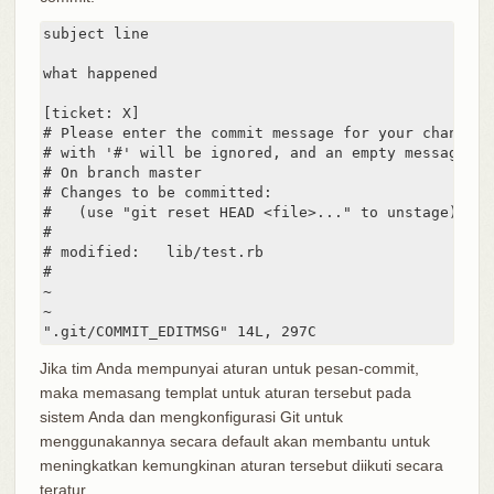
subject line

what happened

[ticket: X]

# Please enter the commit message for your changes.
# with '#' will be ignored, and an empty message ab
# On branch master

# Changes to be committed:

#   (use "git reset HEAD <file>..." to unstage)

#

# modified:   lib/test.rb

#

~

~

".git/COMMIT_EDITMSG" 14L, 297C
Jika tim Anda mempunyai aturan untuk pesan-commit,
maka memasang templat untuk aturan tersebut pada
sistem Anda dan mengkonfigurasi Git untuk
menggunakannya secara default akan membantu untuk
meningkatkan kemungkinan aturan tersebut diikuti secara
teratur.