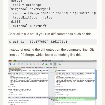
[merge]

  tool = extMerge

[mergetool "extMerge"]

  cmd = extMerge "$BASE" "$LOCAL" "$REMOTE" "$MERGED
  trustExitCode = false

[diff]

  external = extDiff
After all this is set, if you run diff commands such as this:
$ git diff 32d1776b1^ 32d1776b1
Instead of getting the diff output on the command line, Git
fires up P4Merge, which looks something like this: