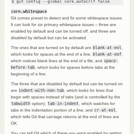
$ git config --global core.autocrlf false
core.whitespace
Git comes preset to detect and fix some whitespace issues.
It can look for six primary whitespace issues – three are
enabled by default and can be turned off, and three are
disabled by default but can be activated.
The ones that are turned on by default are
blank-at-eol
,
which looks for spaces at the end of a line;
blank-at-eof
,
which notices blank lines at the end of a file; and
space-
before-tab
, which looks for spaces before tabs at the
beginning of a line.
The three that are disabled by default but can be turned on
are
indent-with-non-tab
, which looks for lines that
begin with spaces instead of tabs (and is controlled by the
tabwidth
option);
tab-in-indent
, which watches for
tabs in the indentation portion of a line; and
cr-at-eol
,
which tells Git that carriage returns at the end of lines are
OK.
You can tell Git which of these you want enabled by setting