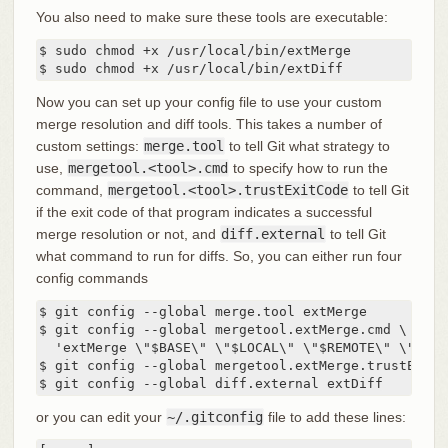
You also need to make sure these tools are executable:
$ sudo chmod +x /usr/local/bin/extMerge

$ sudo chmod +x /usr/local/bin/extDiff
Now you can set up your config file to use your custom
merge resolution and diff tools. This takes a number of
custom settings:
merge.tool
to tell Git what strategy to
use,
mergetool.<tool>.cmd
to specify how to run the
command,
mergetool.<tool>.trustExitCode
to tell Git
if the exit code of that program indicates a successful
merge resolution or not, and
diff.external
to tell Git
what command to run for diffs. So, you can either run four
config commands
$ git config --global merge.tool extMerge

$ git config --global mergetool.extMerge.cmd \

  'extMerge \"$BASE\" \"$LOCAL\" \"$REMOTE\" \"$MERG
$ git config --global mergetool.extMerge.trustExitCo
$ git config --global diff.external extDiff
or you can edit your
~/.gitconfig
file to add these lines: