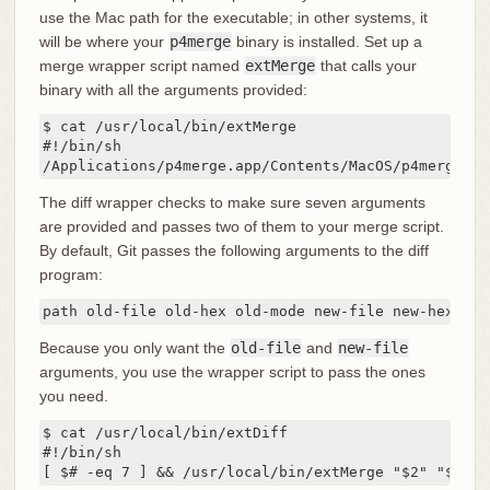
use the Mac path for the executable; in other systems, it
will be where your
p4merge
binary is installed. Set up a
merge wrapper script named
extMerge
that calls your
binary with all the arguments provided:
$ cat /usr/local/bin/extMerge

#!/bin/sh

/Applications/p4merge.app/Contents/MacOS/p4merge $*
The diff wrapper checks to make sure seven arguments
are provided and passes two of them to your merge script.
By default, Git passes the following arguments to the diff
program:
path old-file old-hex old-mode new-file new-hex new
Because you only want the
old-file
and
new-file
arguments, you use the wrapper script to pass the ones
you need.
$ cat /usr/local/bin/extDiff

#!/bin/sh

[ $# -eq 7 ] && /usr/local/bin/extMerge "$2" "$5"