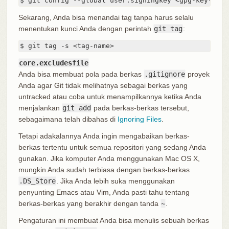
$ git config --global user.signingkey <gpg-key-id>
Sekarang, Anda bisa menandai tag tanpa harus selalu
menentukan kunci Anda dengan perintah
git tag
:
$ git tag -s <tag-name>
core.excludesfile
Anda bisa membuat pola pada berkas
.gitignore
proyek
Anda agar Git tidak melihatnya sebagai berkas yang
untracked atau coba untuk menampilkannya ketika Anda
menjalankan
git add
pada berkas-berkas tersebut,
sebagaimana telah dibahas di
Ignoring Files
.
Tetapi adakalannya Anda ingin mengabaikan berkas-
berkas tertentu untuk semua repositori yang sedang Anda
gunakan. Jika komputer Anda menggunakan Mac OS X,
mungkin Anda sudah terbiasa dengan berkas-berkas
.DS_Store
. Jika Anda lebih suka menggunakan
penyunting Emacs atau Vim, Anda pasti tahu tentang
berkas-berkas yang berakhir dengan tanda
~
.
Pengaturan ini membuat Anda bisa menulis sebuah berkas