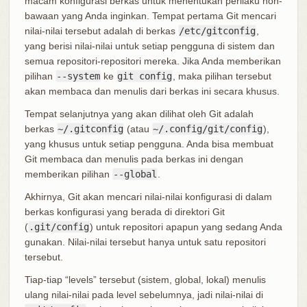
macam konfigurasi berkas untuk menentukan perilaku non-
bawaan yang Anda inginkan. Tempat pertama Git mencari
nilai-nilai tersebut adalah di berkas
/etc/gitconfig
,
yang berisi nilai-nilai untuk setiap pengguna di sistem dan
semua repositori-repositori mereka. Jika Anda memberikan
pilihan
--system
ke
git config
, maka pilihan tersebut
akan membaca dan menulis dari berkas ini secara khusus.
Tempat selanjutnya yang akan dilihat oleh Git adalah
berkas
~/.gitconfig
(atau
~/.config/git/config
),
yang khusus untuk setiap pengguna. Anda bisa membuat
Git membaca dan menulis pada berkas ini dengan
memberikan pilihan
--global
.
Akhirnya, Git akan mencari nilai-nilai konfigurasi di dalam
berkas konfigurasi yang berada di direktori Git
(
.git/config
) untuk repositori apapun yang sedang Anda
gunakan. Nilai-nilai tersebut hanya untuk satu repositori
tersebut.
Tiap-tiap “levels” tersebut (sistem, global, lokal) menulis
ulang nilai-nilai pada level sebelumnya, jadi nilai-nilai di