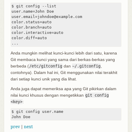
$ git config --list

user.name=John Doe

user.email=johndoe@example.com

color.status=auto

color.branch=auto

color.interactive=auto

color.diff=auto

...
Anda mungkin melihat kunci-kunci lebih dari satu, karena
Git membaca kunci yang sama dari berkas-berkas yang
berbeda (
/etc/gitconfig
dan
~/.gitconfig
,
contohnya). Dalam hal ini, Git menggunakan nilai terakhit
dari setiap kunci unik yang dia lihat.
Anda juga dapat memeriksa apa yang Git pikirkan dalam
nilai kunci khusus dengan mengetikkan
git config
<key>
:
$ git config user.name

John Doe
prev
|
next