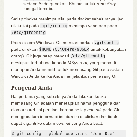
sedang Anda gunakan: Khusus untuk
repository
tunggal tersebut.
Setiap tingkat menimpa nilai pada tingkat sebelumnya, jadi,
nilai-nilai pada
.git/config
menimpa yang ada pada
/etc/gitconfig
.
Pada sistem Windows, Git mencari berkas
.gitconfig
pada direktori
$HOME
(
C:\Users\$USER
untuk kebanyakan
orang). Git juga tetap mencari
/etc/gitconfig
,
meskipun terhubung kepada
MSys root
, yang mana di
manapun Anda memilih untuk memasang Git pada sistem
Windows Anda ketika Anda menjalankan pemasang Git.
Pengenal Anda
Hal pertama yang sebaiknya Anda lakukan ketika
memasang Git adalah menetapkan nama pengguna dan
alamat surel. Ini penting, karena setiap
commit
pada Git
menggunakan informasi ini, dan itu dituliskan dan tidak
dapat diganti ke dalam
commit
yang Anda buat:
$ git config --global user.name "John Doe"
