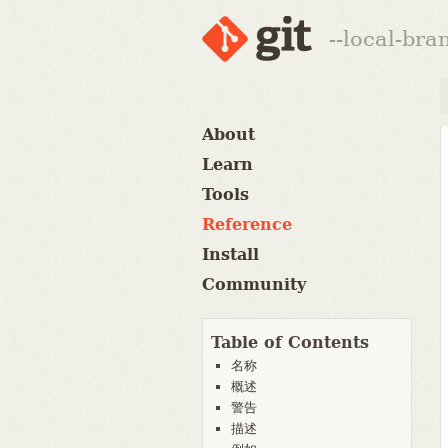
--local-br
About
Learn
Tools
Reference
Install
Community
Table of Contents
名称
概述
警告
描述