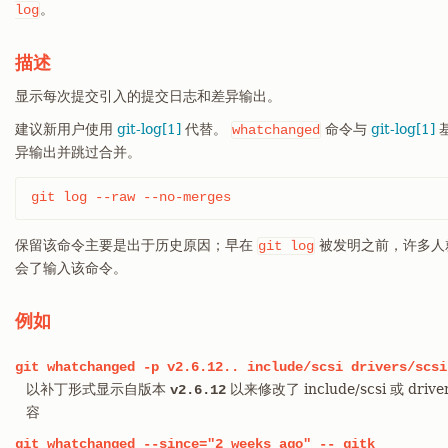
。
log
描述
显示每次提交引入的提交日志和差异输出。
建议新用户使用
git-log[1]
代替。
命令与
git-log[1]
whatchanged
异输出并跳过合并。
git log --raw --no-merges
保留该命令主要是出于历史原因；早在
被发明之前，许多人就
git
log
会了输入该命令。
例如
git
whatchanged
-p
v2.6.12..
include/scsi
drivers/scsi
以补丁形式显示自版本
以来修改了 include/scsi 或 dr
v2.6.12
容
git
whatchanged
--since="2
weeks
ago"
--
gitk