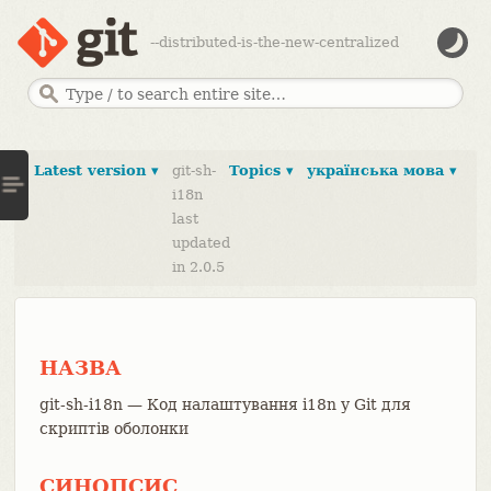
--distributed-is-the-new-centralized
Latest version ▾
git-sh-
Topics ▾
українська мова ▾
i18n
last
updated
in 2.0.5
НАЗВА
git-sh-i18n — Код налаштування i18n у Git для
скриптів оболонки
СИНОПСИС