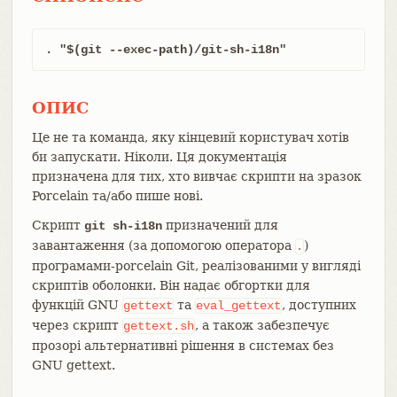
. "$(git --exec-path)/git-sh-i18n"
ОПИС
Це не та команда, яку кінцевий користувач хотів
би запускати. Ніколи. Ця документація
призначена для тих, хто вивчає скрипти на зразок
Porcelain та/або пише нові.
Скрипт
призначений для
git sh-i18n
завантаження (за допомогою оператора
)
.
програмами-porcelain Git, реалізованими у вигляді
скриптів оболонки. Він надає обгортки для
функцій GNU
та
, доступних
gettext
eval_gettext
через скрипт
, а також забезпечує
gettext.sh
прозорі альтернативні рішення в системах без
GNU gettext.