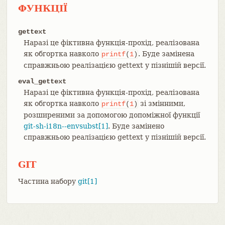
ФУНКЦІЇ
gettext
Наразі це фіктивна функція-прохід, реалізована
як обгортка навколо
. Буде замінена
printf
(
1
)
справжньою реалізацією gettext у пізнішій версії.
eval_gettext
Наразі це фіктивна функція-прохід, реалізована
як обгортка навколо
зі змінними,
printf
(
1
)
розширеними за допомогою допоміжної функції
git-sh-i18n--envsubst[1]
. Буде замінено
справжньою реалізацією gettext у пізнішій версії.
GIT
Частина набору
git[1]