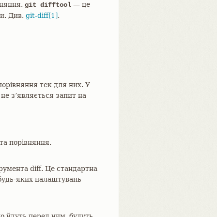
вняння.
— це
git difftool
и. Див.
git-diff[1]
.
порівняння тек для них. У
не з’являється запит на
та порівняння.
умента diff. Це стандартна
будь-яких налаштувань
о йдуть перед ним, будуть