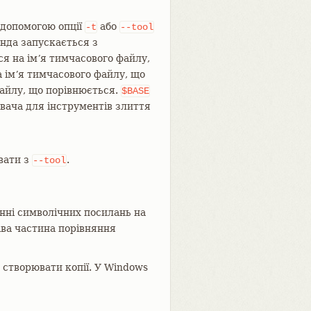
 допомогою опції
або
-t
--tool
нда запускається з
я на імʼя тимчасового файлу,
 імʼя тимчасового файлу, що
айлу, що порівнюється.
$BASE
вача для інструментів злиття
вати з
.
--tool
нні символічних посилань на
рава частина порівняння
створювати копії. У Windows