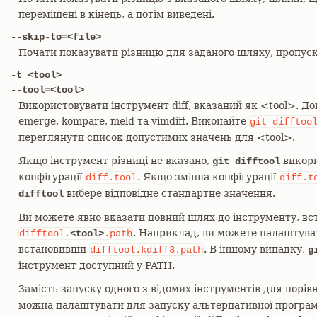
переміщені в кінець, а потім виведені.
--skip-to=<file>
Почати показувати різницю для заданого шляху, пропус
-t <tool>
--tool=<tool>
Використовувати інструмент diff, вказаний як <tool>. 
emerge, kompare, meld та vimdiff. Виконайте
git
difftoo
переглянути список допустимих значень для <tool>.
Якщо інструмент різниці не вказано,
викори
git difftool
конфігурації
. Якщо змінна конфігурації
diff.tool
diff.t
вибере відповідне стандартне значення.
difftool
Ви можете явно вказати повний шлях до інструменту, вс
. Наприклад, ви можете налаштуват
difftool.
<tool>
.path
встановивши
. В іншому випадку,
difftool.kdiff3.path
g
інструмент доступний у PATH.
Замість запуску одного з відомих інструментів для порів
можна налаштувати для запуску альтернативної програ