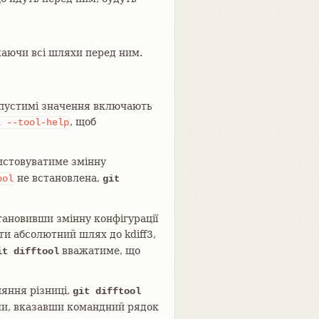
каючи всі шляхи перед ним.
Допустимі значення включають
, щоб
l
--tool-help
стовуватиме змінну
не встановлена,
ool
git
тановивши змінну конфігурації
и абсолютний шлях до kdiff3,
вважатиме, що
it difftool
няння різниці,
git difftool
ми, вказавши командний рядок