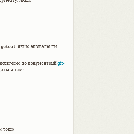
рументу, якщо
, якщо еквіваленти
rgetool
 включено до документації
git-
диться там:
м тощо