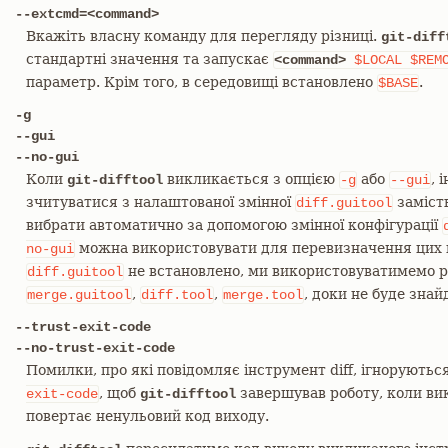
--extcmd=<command>
Вкажіть власну команду для перегляду різниці.
git-diff
стандартні значення та запускає
<command>
$LOCAL
$REM
параметр. Крім того, в середовищі встановлено
.
$BASE
-g
--gui
--no-gui
Коли
викликається з опцією
або
, 
git-difftool
-g
--gui
зчитуватися з налаштованої змінної
заміст
diff.guitool
вибрати автоматично за допомогою змінної конфігурації
можна використовувати для перевизначення цих
no-gui
не встановлено, ми використовуватимемо 
diff.guitool
,
,
, доки не буде знай
merge.guitool
diff.tool
merge.tool
--trust-exit-code
--no-trust-exit-code
Помилки, про які повідомляє інструмент diff, ігнорують
, щоб
завершував роботу, коли вик
exit-code
git-difftool
повертає ненульовий код виходу.