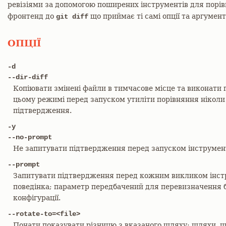
ревізіями за допомогою поширених інструментів для порі
фронтенд до
що приймає ті самі опції та аргумент
git diff
ОПЦІЇ
-d
--dir-diff
Копіювати змінені файли в тимчасове місце та виконати 
цьому режимі перед запуском утиліти порівняння ніколи 
підтвердження.
-y
--no-prompt
Не запитувати підтвердження перед запуском інструмен
--prompt
Запитувати підтвердження перед кожним викликом інстр
поведінка; параметр передбачений для перевизначення 
конфігурації.
--rotate-to=<file>
Почати показувати різницю з вказаного шляху; шляхи, щ