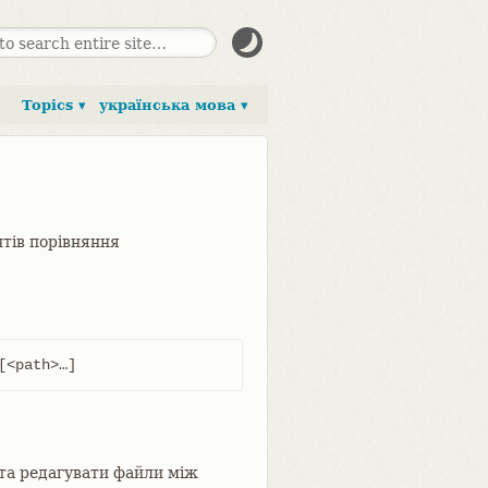
Topics ▾
українська мова ▾
нтів порівняння
<path>…​]
 та редагувати файли між