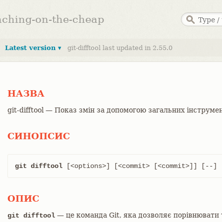
anching-on-the-cheap
Latest version ▾
git-difftool last updated in 2.55.0
НАЗВА
git-difftool — Показ змін за допомогою загальних інструме
СИНОПСИС
git difftool
 [<options>] [<commit> [<commit>]] [--] [
ОПИС
— це команда Git, яка дозволяє порівнювати
git difftool