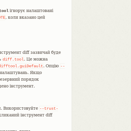
ігнорує налаштовані
tool
, коли вказано цей
OTE
інструмент diff зазвичай буде
ь
. Це можна
diff.tool
. Опцію
difftool.guiDefault
--
 налаштувань. Якщо
резервний порядок
дено інструмент.
ся. Використовуйте
--trust-
ликаний інструмент diff