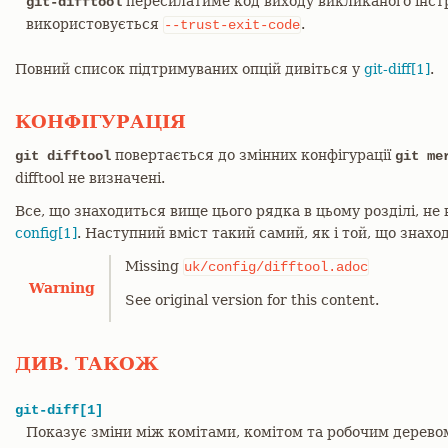
пересилатиме код виходу викликаного інст
git-difftool
використовується
.
--trust-exit-code
Повний список підтримуваних опцій дивіться у
git-diff[1]
.
КОНФІГУРАЦІЯ
повертається до змінних конфігурації
git difftool
git me
difftool не визначені.
Все, що знаходиться вище цього рядка в цьому розділі, не
config[1]
. Наступний вміст такий самий, як і той, що знахо
Missing
uk/config/difftool.adoc
Warning
See original version for this content.
ДИВ. ТАКОЖ
git-diff[1]
Показує зміни між комітами, комітом та робочим дерево