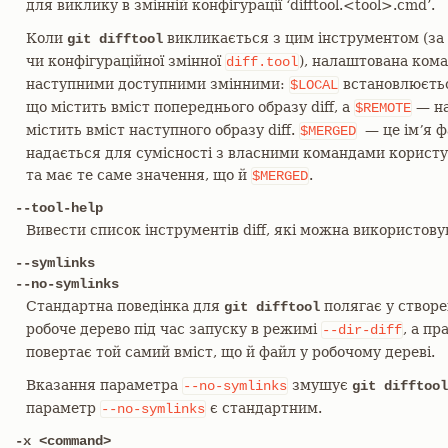
для виклику в змінній конфігурації ‘difftool.<tool>.cmd’.
Коли
викликається з цим інструментом (за
git difftool
чи конфігураційної змінної
), налаштована кома
diff.tool
наступними доступними змінними:
встановлюєтьс
$LOCAL
що містить вміст попереднього образу diff, а
— на
$REMOTE
містить вміст наступного образу diff.
— це імʼя ф
$MERGED
надається для сумісності з власними командами користу
та має те саме значення, що й
.
$MERGED
--tool-help
Вивести список інструментів diff, які можна використову
--symlinks
--no-symlinks
Стандартна поведінка для
полягає у створе
git difftool
робоче дерево під час запуску в режимі
, а п
--dir-diff
повертає той самий вміст, що й файл у робочому дереві.
Вказання параметра
змушує
--no-symlinks
git difftool
параметр
є стандартним.
--no-symlinks
-x <command>